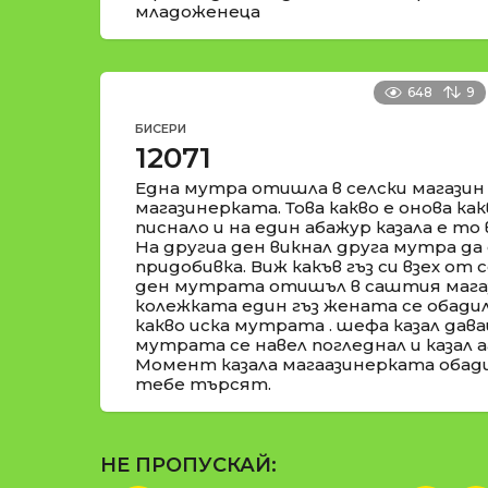
младоженеца
648
9
БИСЕРИ
12071
Една мутра отишла в селски магазин
магазинерката. Това какво е онова как
писнало и на един абажур казала е то в
На другиа ден викнал друга мутра да 
придобивка. Виж какъв гъз си взех от 
ден мутрата отишъл в саштия магаз
колежката един гъз жената се обадил
какво иска мутрата . шефа казал дава
мутрата се навел погледнал и казал аа
Момент казала магаазинерката обади
тебе търсят.
НЕ ПРОПУСКАЙ: