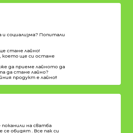
а и социализма? Попитали
ще стане лайно!
о, което ще си остане
оже да приеме лайното да
та да стане лайно?
йния продукт е лайно!!
 поканили на сватба
 се обидят . Все пак си