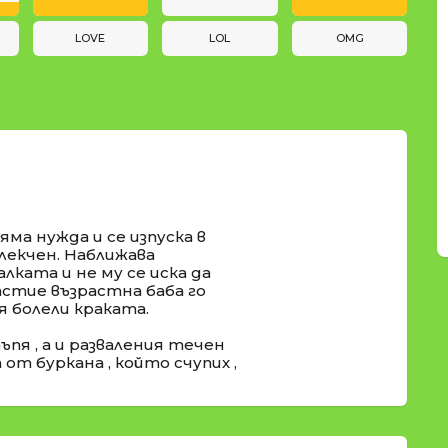
LOVE
LOL
OMG
яма нужда и се изпуска в
блекчен. Наближава
алката и не му се иска да
щастие възрастна баба го
 болели краката.
пя , а и разваления течен
от буркана , който счупих ,