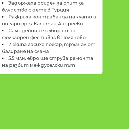
Задържаха осъден за опит за
блудство с дете в Турция
Разкриха контрабанда на злато и
цигари през Капитан Андреево
Самодейци се събират на
фолклорен фестивал в Поляново
7 екипа гасиха пожар, тръгнал от
балиране на слама
5.5 млн. евро ще струва ремонта
на разбит междуселски път