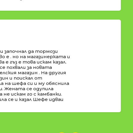
 и започнал да тормози
во е . но на магазинерката и
а е гъз е това искам казал.
се похвали за новата
селския магазин . На другия
ин и поискал от
а на шефа си и му обяснила
и. Жената се одупила
 не искам го с камбанки.
ла се и казал Шефе идваи