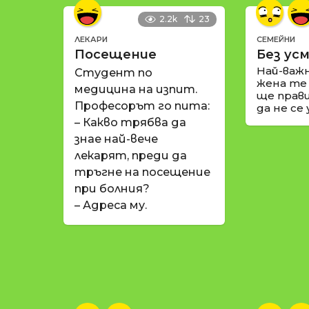
2.2k
23
ЛЕКАРИ
СЕМЕЙНИ
Посещение
Без усм
Най-важ
Студент по
жена те
медицина на изпит.
ще прави
Професорът го пита:
да не се
– Какво трябва да
знае най-вече
лекарят, преди да
тръгне на посещение
при болния?
– Адреса му.