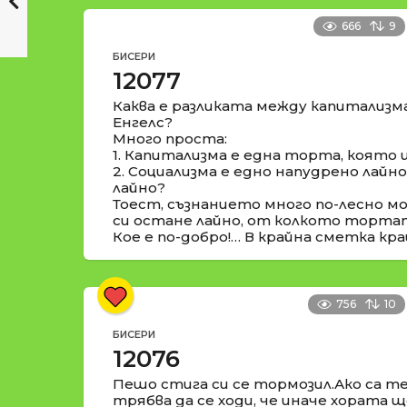
666
9
БИСЕРИ
12077
Каква е разликата между капитализм
Енгелс?
Много проста:
1. Капитализма е една торта, която 
2. Социализма е едно напудрено лайн
лайно?
Тоест, съзнанието много по-лесно м
си остане лайно, от колкото торта
Кое е по-добро!… В крайна сметка кра
756
10
БИСЕРИ
12076
Пешо стига си се тормозил.Ако са те
трябва да се ходи, че иначе хората ще