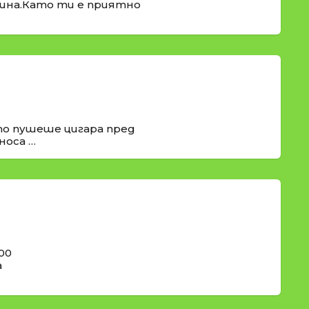
рина.Като ти е приятно
о пушеше цигара пред
носа …
00
а