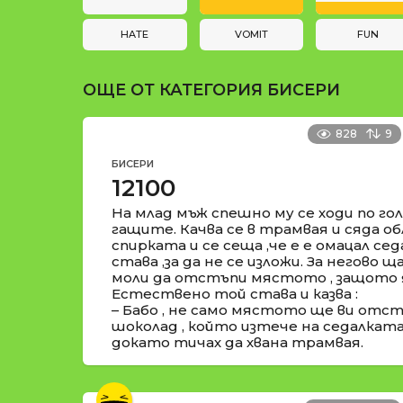
и
t
i
HATE
VOMIT
FUN
o
ОЩЕ ОТ КАТЕГОРИЯ
БИСЕРИ
n
828
9
БИСЕРИ
12100
На млад мъж спешно му се ходи по гол
гащите. Качва се в трамвая и сяда о
спирката и се сеща ,че е е омацал сед
става ,за да не се изложи. За негово 
моли да отстъпи мястото , защото я
Естествено той става и казва :
– Бабо , не само мястото ще ви отстъ
шоколад , който изтече на седалката 
докато тичах да хвана трамвая.