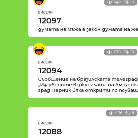
648
10
БИСЕРИ
12097
думата на мъжа е закон думата на же
738
10
БИСЕРИ
12094
Съобщение на бразилската телеграфн
„Изгубените в джунглата на Амазонк
град Перник бяха открити по псуващи
936
9
БИСЕРИ
12088