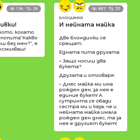
1.9k
28
887
33
БЛОНДИНКИ
ивки!
И нейната майка
ното, когато
 попита“Какво
Две блондинки се
ш без мен?“, е
срещат.
 усмихваш!
Едната пита другата:
– Защо носиш два
букета?
Другата и отговаря:
– Днес майка ми има
рожден ден, за нея е
единия букет! А
сутринта се обади
сестра ми и каза, че и
нейната майка имала
рожден ден днес, та за
нея е другият букет!