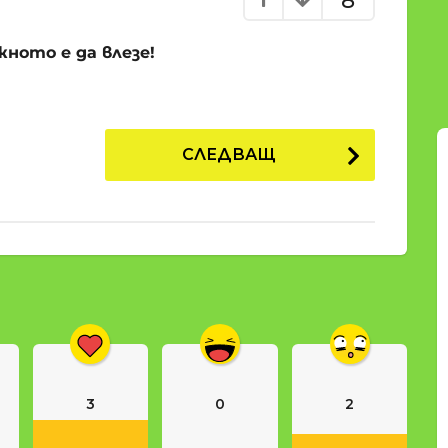
8
жното е да влезе!
СЛЕДВАЩ
3
0
2