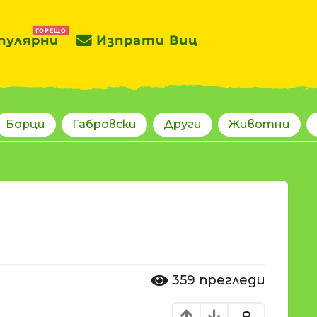
ГОРЕЩО
пулярни
Изпрати Виц
Борци
Габровски
Други
Животни
359
прегледи