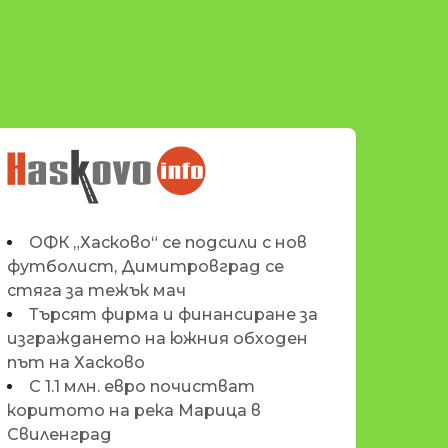
НОВИНИТЕ НА
HASKOVO.INFO
ОФК „Хасково“ се подсили с нов
футболист, Димитровград се
стяга за тежък мач
Търсят фирма и финансиране за
изграждането на южния обходен
път на Хасково
С 1.1 млн. евро почистват
коритото на река Марица в
Свиленград