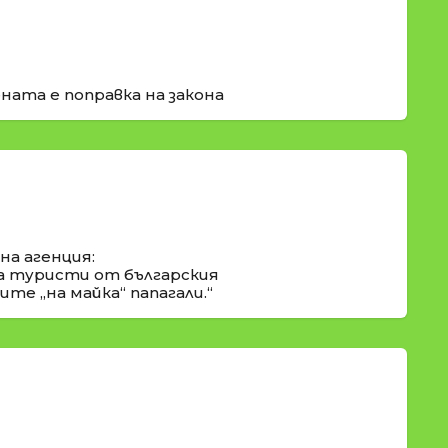
ната е поправка на закона
а агенция:
а туристи от българския
те „на майка“ папагали.“