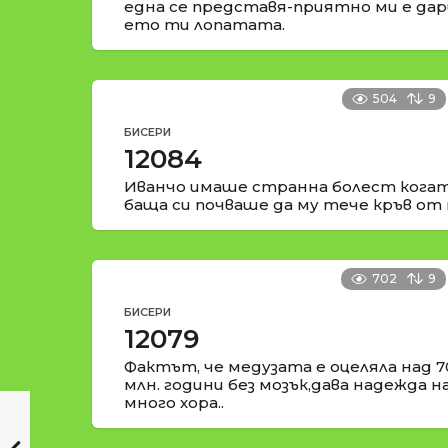
една се представя-приятно ми е да
ето ти лопатата.
504
9
БИСЕРИ
12084
Иванчо имаше странна болест когат
баща си почваше да му тече кръв от 
702
9
БИСЕРИ
12079
Фактът, че медузата е оцеляла над 7
млн. години без мозък,дава надежда н
много хора..