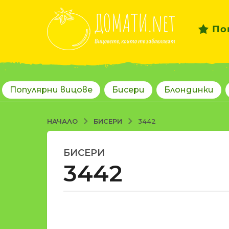
По
Популярни вицове
Бисери
Блондинки
БИСЕРИ
НАЧАЛО
3442
БИСЕРИ
1
3442
8
г
о
д
о
и
т
н
d