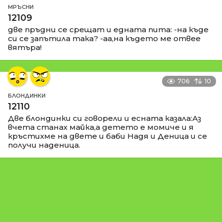
МРЪСНИ
12109
две пръдни се срещат и едната пита: -на къде
си се запътила така? -аа,на където ме отвее
вятъра!
706
10
БЛОНДИНКИ
12110
Две блондинки си говорели и есната казала:Аз
вчета станах майка,а детето е момиче и я
кръстихме на двете и баби Надя и Деница и се
получи наденица.