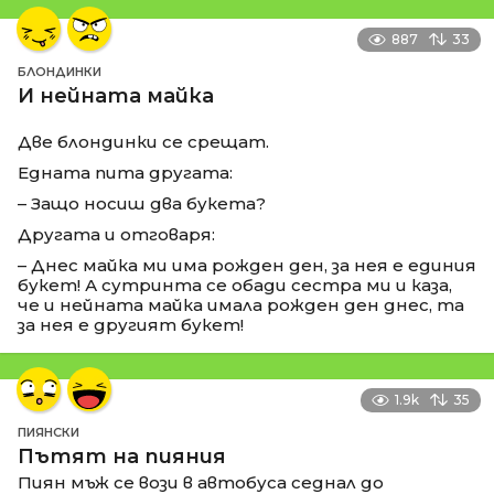
887
33
БЛОНДИНКИ
И нейната майка
Две блондинки се срещат.
Едната пита другата:
– Защо носиш два букета?
Другата и отговаря:
– Днес майка ми има рожден ден, за нея е единия
букет! А сутринта се обади сестра ми и каза,
че и нейната майка имала рожден ден днес, та
за нея е другият букет!
1.9k
35
ПИЯНСКИ
Пътят на пияния
Пиян мъж се вози в автобуса седнал до