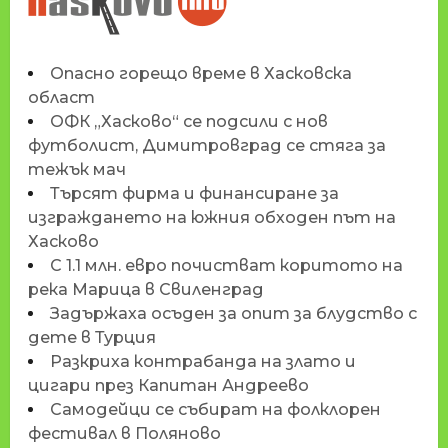
HASKOVO.INFO
Опасно горещо време в Хасковска
област
ОФК „Хасково“ се подсили с нов
футболист, Димитровград се стяга за
тежък мач
Търсят фирма и финансиране за
изграждането на южния обходен път на
Хасково
С 1.1 млн. евро почистват коритото на
река Марица в Свиленград
Задържаха осъден за опит за блудство с
дете в Турция
Разкриха контрабанда на злато и
цигари през Капитан Андреево
Самодейци се събират на фолклорен
фестивал в Поляново