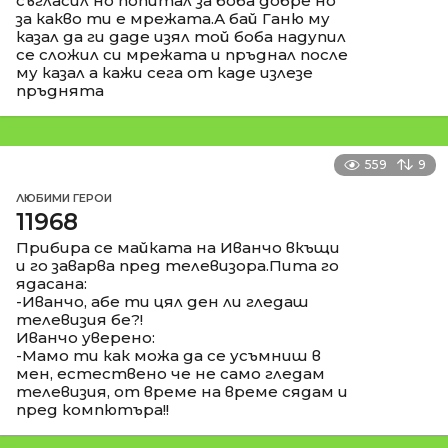
съгласил но попитал за боба добре но
за какво ти е мрежата.А бай Ганю му
казал да ги даде изял той боба надупил
се сложил си мрежата и пръднал после
му казал а кажи сега от каде излезе
пръднята
559
9
ЛЮБИМИ ГЕРОИ
11968
Прибира се майката на Иванчо вкъщи
и го заварва пред телевизора.Пита го
ядасана:
-Иванчо, абе ти цял ден ли гледаш
телевизия бе?!
Иванчо уверено:
-Мамо ти как можа да се усъмниш в
мен, естествено че не само гледам
телевизия, от време на време сядам и
пред компютъра!!