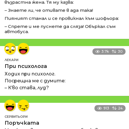
възрастна жена. Тя му казва:
– Знаете ли, че отивате в ада така!
Пияният станал и се провикнал към шофьора:
– Спрете и ме пуснете да сляза! Объркал съм
автобуса.
3.7k
30
ЛЕКАРИ
При психолога
Ходих при психолог.
Посрещна ме с думите:
– К’во става, луд?
913
24
СЕРВИТЬОРИ
Поръчката