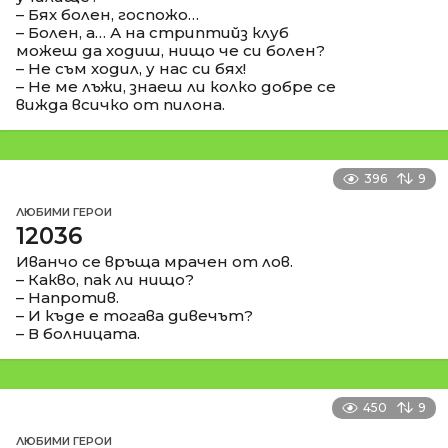
– Бях болен, госпожо…
– Болен, а… А на стриптийз клуб
можеш да ходиш, нищо че си болен?
– Не съм ходил, у нас си бях!
– Не ме лъжи, знаеш ли колко добре се
вижда всичко от пилона.
396
9
ЛЮБИМИ ГЕРОИ
12036
Иванчо се връща мрачен от лов.
– Какво, пак ли нищо?
– Напротив.
– И къде е тогава дивечът?
– В болницата.
450
9
ЛЮБИМИ ГЕРОИ