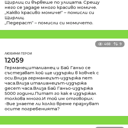
Щирлиц си вървеше по улицата. Срещу
него се зададе много красиво момиче.
„Какво красиво момиче!“ – помисли си
Щирлиц.
„Педераст“ – помисли си момичето.
468
9
ЛЮБИМИ ГЕРОИ
12059
Германец,италианец и Бай Ганьо се
състезават кой ще издържи в ковчек с
оси.Влиза германецът-издържа пет
часа.Влиза италианецът-издържа
десет часа.Влиза Бай Ганьо-издържа
5000 години.Питат го как е издържал
толкова много.И той им отговорил:
-Вие знаете ли колко време празнуват
осите погребенията?