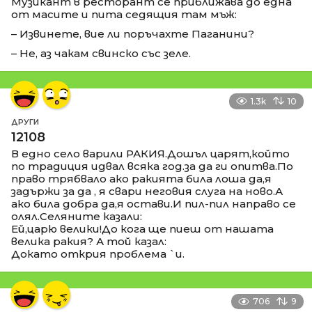
Музикант в ресторант се приближава до една
от масите и пита седящия там мъж:
– Извинете, вие ли поръчахте Паганини?
– Не, аз чакам свинско със зеле.
1.3k
10
ДРУГИ
12108
В едно село варили РАКИЯ.Дошъл царят,който
по традиция идвал всяка год.за да ги опитва.По
право трябвало ако ракията била лоша да,я
задържи за да , я свари неговия слуга на ново.А
ако била добра да,я остави.И пил-пил направо се
олял.Селяните казали:
Ей,царю велики!До кога ще пиеш от нашата
велика ракия? А той казал:
Докато открия проблема `и.
706
9