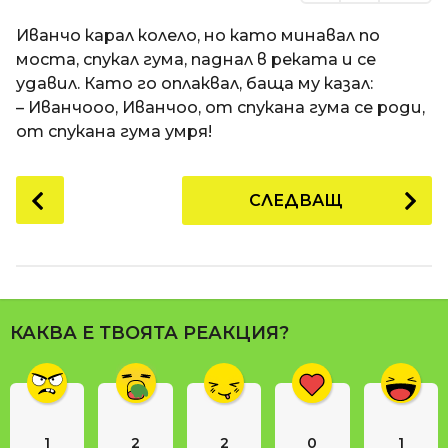
Иванчо карал колело, но като минавал по
моста, спукал гума, паднал в реката и се
удавил. Като го оплаквал, баща му казал:
– Иванчооо, Иванчоо, от спукана гума се роди,
от спукана гума умря!
P
СЛЕДВАЩ
o
s
t
P
a
КАКВА Е ТВОЯТА РЕАКЦИЯ?
g
i
n
a
1
2
2
0
1