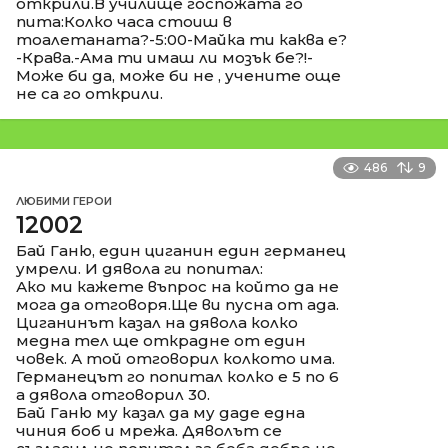
открили.В училище госпожата го
пита:Колко часа стоиш в
тоалетаната?-5:00-Майка ти каква е?
-Крава.-Ама ти имаш ли мозък бе?!-
Може би да, може би не , учените още
не са го открили.
486
9
ЛЮБИМИ ГЕРОИ
12002
Бай Ганю, един циганин един германец
умрели. И дявола ги попитал:
Ако ми кажете въпрос на който да не
мога да отговоря.Ще ви пусна от ада.
Циганинът казал на дявола колко
медна тел ще открадне от един
човек. А той отговорил колкото има.
Германецът го попитал колко е 5 по 6
а дявола отговорил 30.
Бай Ганю му казал да му даде една
чиния боб и мрежа. Дяволът се