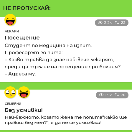
НЕ ПРОПУСКАЙ:
2.2k
23
ЛЕКАРИ
Посещение
Студент по медицина на изпит.
Професорът го пита:
– Какво трябва да знае най-вече лекарят,
преди да тръгне на посещение при болния?
– Адреса му.
1.9k
28
СЕМЕЙНИ
Без усмивки!
Най-важното, когато жена те попита“Какво ще
правиш без мен?“, е да не се усмихваш!