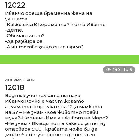
12022
Иванчо среща бременна жена на
улицата.
-Какво има в корема ти?-пита Иванчо.
-Дете.
-Обичаш ли го?
-Да,разбира се.
-Ами тогава защо си го изяла?
540
9
ЛЮБИМИ ГЕРОИ
12018
Веднъж учителката питала
Иванчо:Колко е часът ,когато
голямата стрелка е на 12 ,а малката
на 5? – Не знам.-Кое животно прави
мууу?-Не знам.-Има ли живот на Марс?
-Не знам.- Вкъщи пита кака си ,а тя му
отговаря:5:00 , кравата,може би да
,може би не ,учените още не са го