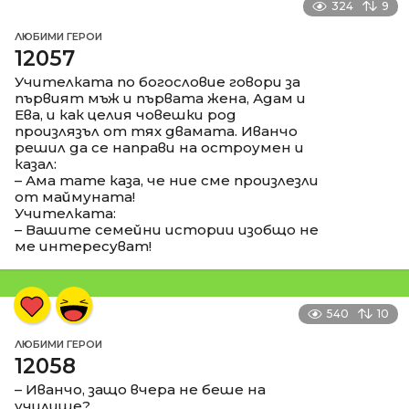
324
9
ЛЮБИМИ ГЕРОИ
12057
Учителката по богословие говори за
първият мъж и първата жена, Адам и
Ева, и как целия човешки род
произлязъл от тях двамата. Иванчо
решил да се направи на остроумен и
казал:
– Ама тате каза, че ние сме произлезли
от маймуната!
Учителката:
– Вашите семейни истории изобщо не
ме интересуват!
540
10
ЛЮБИМИ ГЕРОИ
12058
– Иванчо, защо вчера не беше на
училище?