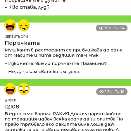
Посрещна ме с думите:
– К’во става, луд?
913
24
СЕРВИТЬОРИ
Поръчката
Музикант в ресторант се приближава до една
от масите и пита седящия там мъж:
– Извинете, вие ли поръчахте Паганини?
– Не, аз чакам свинско със зеле.
1.3k
10
ДРУГИ
12108
В едно село варили РАКИЯ.Дошъл царят,който
по традиция идвал всяка год.за да ги опитва.По
право трябвало ако ракията била лоша да,я
задържи за да , я свари неговия слуга на ново.А