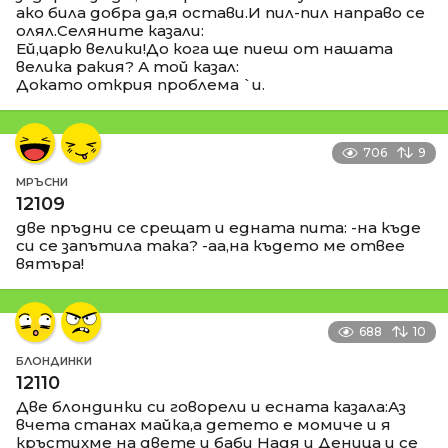
ако била добра да,я остави.И пил-пил направо се
олял.Селяните казали:
Ей,царю велики!До кога ще пиеш от нашата
велика ракия? А той казал:
Докато открия проблема `и.
706
9
МРЪСНИ
12109
две пръдни се срещат и едната пита: -на къде
си се запътила така? -аа,на където ме отвее
вятъра!
688
10
БЛОНДИНКИ
12110
Две блондинки си говорели и есната казала:Аз
вчета станах майка,а детето е момиче и я
кръстихме на двете и баби Надя и Деница и се