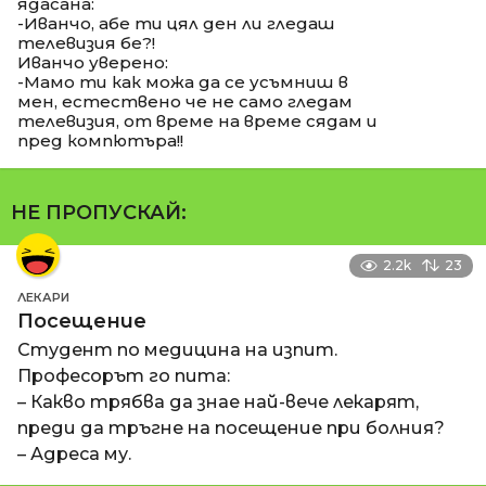
ядасана:
-Иванчо, абе ти цял ден ли гледаш
телевизия бе?!
Иванчо уверено:
-Мамо ти как можа да се усъмниш в
мен, естествено че не само гледам
телевизия, от време на време сядам и
пред компютъра!!
НЕ ПРОПУСКАЙ:
2.2k
23
ЛЕКАРИ
Посещение
Студент по медицина на изпит.
Професорът го пита:
– Какво трябва да знае най-вече лекарят,
преди да тръгне на посещение при болния?
– Адреса му.