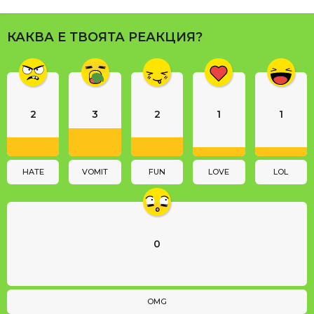
P
a
КАКВА Е ТВОЯТА РЕАКЦИЯ?
g
i
n
a
2
3
2
1
1
t
i
o
n
HATE
VOMIT
FUN
LOVE
LOL
0
OMG