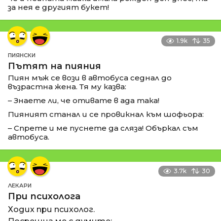
за нея е другият букет!
1.9k
35
ПИЯНСКИ
Пътят на пияния
Пиян мъж се вози в автобуса седнал до
възрастна жена. Тя му казва:
– Знаете ли, че отивате в ада така!
Пияният станал и се провикнал към шофьора:
– Спрете и ме пуснете да сляза! Объркал съм
автобуса.
3.7k
30
ЛЕКАРИ
При психолога
Ходих при психолог.