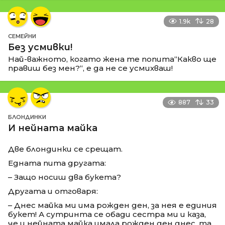
1.9k
28
СЕМЕЙНИ
Без усмивки!
Най-важното, когато жена те попита“Какво ще
правиш без мен?“, е да не се усмихваш!
887
33
БЛОНДИНКИ
И нейната майка
Две блондинки се срещат.
Едната пита другата:
– Защо носиш два букета?
Другата и отговаря:
– Днес майка ми има рожден ден, за нея е единия
букет! А сутринта се обади сестра ми и каза,
че и нейната майка имала рожден ден днес, та