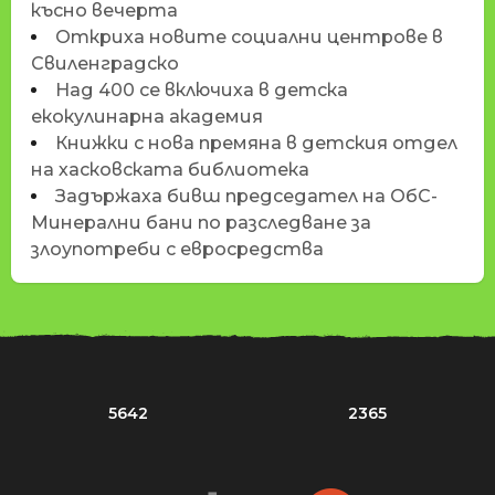
късно вечерта
Откриха новите социални центрове в
Свиленградско
Над 400 се включиха в детска
екокулинарна академия
Книжки с нова премяна в детския отдел
на хасковската библиотека
Задържаха бивш председател на ОбС-
Минерални бани по разследване за
злоупотреби с евросредства
5642
2365