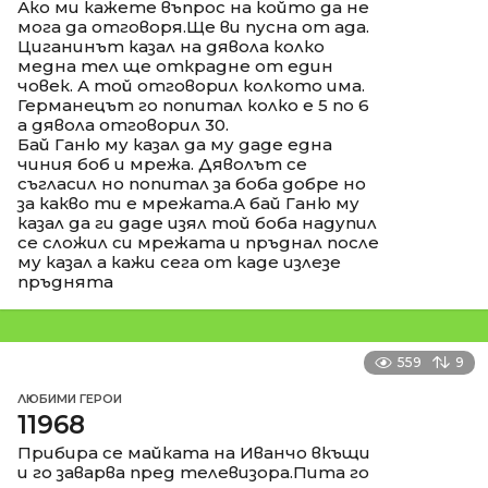
Ако ми кажете въпрос на който да не
мога да отговоря.Ще ви пусна от ада.
Циганинът казал на дявола колко
медна тел ще открадне от един
човек. А той отговорил колкото има.
Германецът го попитал колко е 5 по 6
а дявола отговорил 30.
Бай Ганю му казал да му даде една
чиния боб и мрежа. Дяволът се
съгласил но попитал за боба добре но
за какво ти е мрежата.А бай Ганю му
казал да ги даде изял той боба надупил
се сложил си мрежата и пръднал после
му казал а кажи сега от каде излезе
пръднята
559
9
ЛЮБИМИ ГЕРОИ
11968
Прибира се майката на Иванчо вкъщи
и го заварва пред телевизора.Пита го