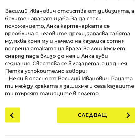
Василий Иванович отсъства от дивизията, а
белите нападат щаба. За да спаси
положението, Анка картечарката се
преоблича с неговите дрехи, запасва сабята
му, яхва коня му и начело на казашка сотня
посреща атаката на врага. За лош късмет,
снаряд пада близо до нея и Анка губи
съзнание. Свестява се в лазарета, а над нея
Петка успокоително говори:
– Не си в опасност Василий Иванович. Раната
ти между краката я зашихме и сега казаците
ти търсят ташаците в полето.
P
СЛЕДВАЩ
o
s
t