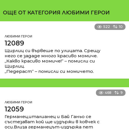
ОЩЕ ОТ КАТЕГОРИЯ
ЛЮБИМИ ГЕРОИ
522
10
ЛЮБИМИ ГЕРОИ
12089
Щирлиц си вървеше по улицата. Срещу
него се зададе много красиво момиче.
„Какво красиво момиче!“ – помисли си
Щирлиц.
„Педераст“ – помисли си момичето.
468
9
ЛЮБИМИ ГЕРОИ
12059
Германец,италианец и Бай Ганьо се
състезават кой ще издържи в ковчек с
оси.Влиза германецът-издържа пет