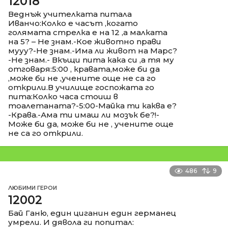
12018
Веднъж учителката питала
Иванчо:Колко е часът ,когато
голямата стрелка е на 12 ,а малката
на 5? – Не знам.-Кое животно прави
мууу?-Не знам.-Има ли живот на Марс?
-Не знам.- Вкъщи пита кака си ,а тя му
отговаря:5:00 , кравата,може би да
,може би не ,учените още не са го
открили.В училище госпожата го
пита:Колко часа стоиш в
тоалетаната?-5:00-Майка ти каква е?
-Крава.-Ама ти имаш ли мозък бе?!-
Може би да, може би не , учените още
не са го открили.
486
9
ЛЮБИМИ ГЕРОИ
12002
Бай Ганю, един циганин един германец
умрели. И дявола ги попитал: