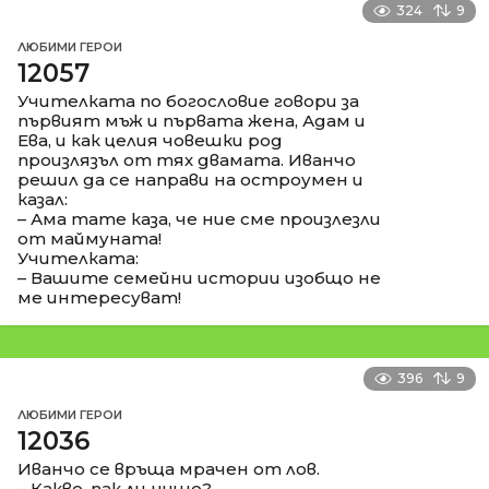
324
9
ЛЮБИМИ ГЕРОИ
12057
Учителката по богословие говори за
първият мъж и първата жена, Адам и
Ева, и как целия човешки род
произлязъл от тях двамата. Иванчо
решил да се направи на остроумен и
казал:
– Ама тате каза, че ние сме произлезли
от маймуната!
Учителката:
– Вашите семейни истории изобщо не
ме интересуват!
396
9
ЛЮБИМИ ГЕРОИ
12036
Иванчо се връща мрачен от лов.
– Какво, пак ли нищо?