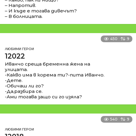
– Напротив.
– И къде е тогава дивечът?
– В болницата.
450
9
ЛЮБИМИ ГЕРОИ
12022
Иванчо среща бременна жена на
улицата.
-Какво има в корема ти?-пита Иванчо.
-Дете.
-Обичаш ли го?
-Да,разбира се.
-Ами тогава защо си го изяла?
540
9
ЛЮБИМИ ГЕРОИ