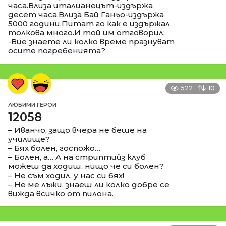
часа.Влиза италианецът-издържа
десет часа.Влиза Бай Ганьо-издържа
5000 години.Питат го как е издържал
толкова много.И той им отговорил:
-Вие знаете ли колко време празнуват
осите погребенията?
522
10
ЛЮБИМИ ГЕРОИ
12058
– Иванчо, защо вчера не беше на
училище?
– Бях болен, госпожо…
– Болен, а… А на стриптийз клуб
можеш да ходиш, нищо че си болен?
– Не съм ходил, у нас си бях!
– Не ме лъжи, знаеш ли колко добре се
вижда всичко от пилона.