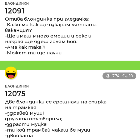
БЛОНДИНКИ
12091
Отива блондинка при гледачка:
-Кажи ми как ще изкарам лятната
ваканция?
-Ще имаш много емоции и секс и
накрая ще ядеш голям бой.
-Ама как така?!
-Мъжът ти ще научи
774
10
БЛОНДИНКИ
12075
Две блондинки се срещнали на спирка
на трамвая.
–здравеѝ муци!
другата отговорила;
-здрасти муцка!
-ти коѝ трамваѝ чакаш бе муци
-двоѝката