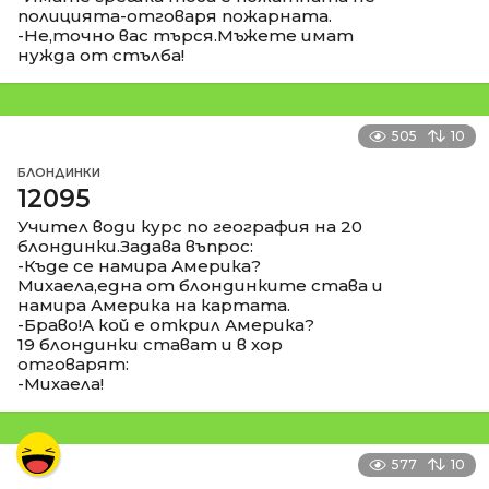
полицията-отговаря пожарната.
-Не,точно вас търся.Мъжете имат
нужда от стълба!
505
10
БЛОНДИНКИ
12095
Учител води курс по география на 20
блондинки.Задава въпрос:
-Къде се намира Америка?
Михаела,една от блондинките става и
намира Америка на картата.
-Браво!А кой е открил Америка?
19 блондинки стават и в хор
отговарят:
-Михаела!
577
10