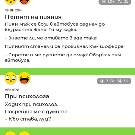
1.9k
35
ПИЯНСКИ
Пътят на пияния
Пиян мъж се вози в автобуса седнал до
възрастна жена. Тя му казва:
– Знаете ли, че отивате в ада така!
Пияният станал и се провикнал към шофьора:
– Спрете и ме пуснете да сляза! Объркал съм
автобуса.
3.7k
30
ЛЕКАРИ
При психолога
Ходих при психолог.
Посрещна ме с думите:
– К’во става, луд?