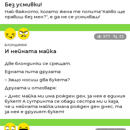
Без усмивки!
Най-важното, когато жена те попита“Какво ще
правиш без мен?“, е да не се усмихваш!
977
33
БЛОНДИНКИ
И нейната майка
Две блондинки се срещат.
Едната пита другата:
– Защо носиш два букета?
Другата и отговаря:
– Днес майка ми има рожден ден, за нея е единия
букет! А сутринта се обади сестра ми и каза,
че и нейната майка имала рожден ден днес, та
за нея е другият букет!