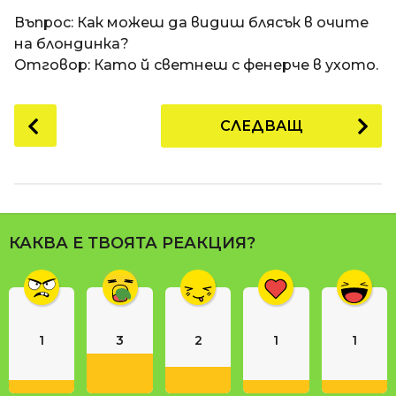
a
t
п
Въпрос: Как можеш да видиш блясък в очите
i
р
на блондинка?
е
Отговор: Като й светнеш с фенерче в ухото.
д
и
P
СЛЕДВАЩ
1
o
8
s
г
t
о
P
д
a
и
КАКВА Е ТВОЯТА РЕАКЦИЯ?
g
н
i
и
n
п
р
a
е
1
3
2
1
1
t
д
i
и
o