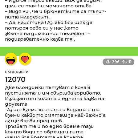
– Иди се търси вкъщи. Виж да видим ,
дали си там !-и момичето отива .
– Видя ли , че и брюнетките са тъпи?-
пита младежът .
– Да, наистина ! Аз, ако бях щях да
потърся себе си у нас ,като
звънна на домашния телефон ! –
подигравателно казва тя .
396
11
БЛОНДИНКИ
12070
Две блондинки пътуват с кола в
пустинята, и им свършва горивото.
Излизат от колата и едната казва на
другата
-Аз ще взема храната и водата а ти
вземи каквото смяташ за най-важно а
аз ще вървя пред теб.
Тръгват те и по едно време тази
която води се обръща и пита.
-Защо взе вратата на колата.