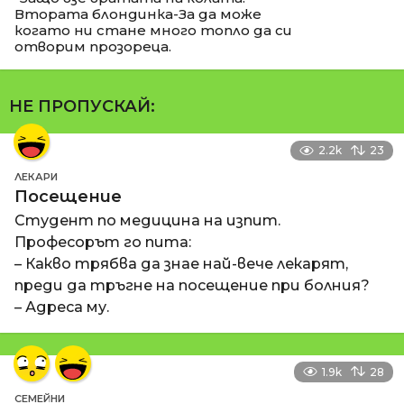
Втората блондинка-За да може
когато ни стане много топло да си
отворим прозореца.
НЕ ПРОПУСКАЙ:
2.2k
23
ЛЕКАРИ
Посещение
Студент по медицина на изпит.
Професорът го пита:
– Какво трябва да знае най-вече лекарят,
преди да тръгне на посещение при болния?
– Адреса му.
1.9k
28
СЕМЕЙНИ