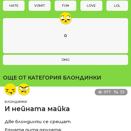
n
HATE
VOMIT
FUN
LOVE
LOL
0
OMG
ОЩЕ ОТ КАТЕГОРИЯ
БЛОНДИНКИ
977
33
БЛОНДИНКИ
И нейната майка
Две блондинки се срещат.
Едната пита другата: