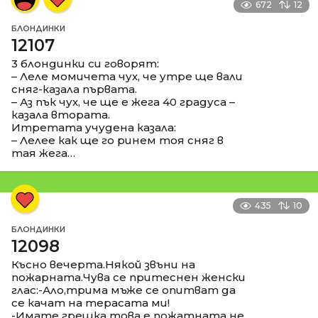
672
12
БЛОНДИНКИ
12107
3 блондинки си говорят:
– Леле момичета чух, че утре ще вали
сняг-казала първата.
– Аз пък чух, че ще е жега 40 градуса –
казала втората.
Итретата учудена казала:
– Лелее как ще го ринем тоя сняг в
тая жега…
435
10
БЛОНДИНКИ
12098
Късно вечерта.Някой звъни на
пожарната.Чува се притеснен женски
глас:-Ало,трима мъже се опитват да
се качат на терасата ми!
-Имате грешка това е пожатната не