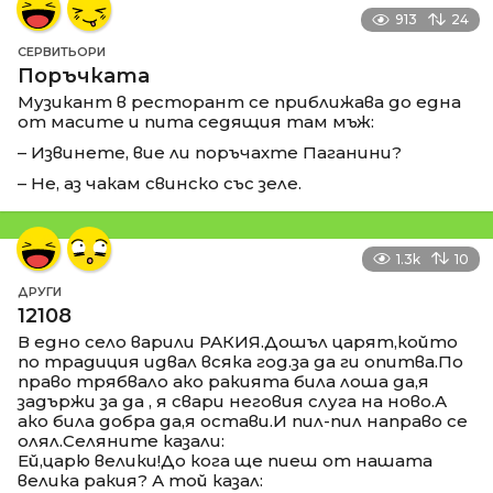
913
24
СЕРВИТЬОРИ
Поръчката
Музикант в ресторант се приближава до една
от масите и пита седящия там мъж:
– Извинете, вие ли поръчахте Паганини?
– Не, аз чакам свинско със зеле.
1.3k
10
ДРУГИ
12108
В едно село варили РАКИЯ.Дошъл царят,който
по традиция идвал всяка год.за да ги опитва.По
право трябвало ако ракията била лоша да,я
задържи за да , я свари неговия слуга на ново.А
ако била добра да,я остави.И пил-пил направо се
олял.Селяните казали:
Ей,царю велики!До кога ще пиеш от нашата
велика ракия? А той казал: