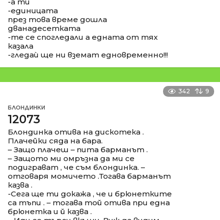
-а ти
-единицата
през това време дошла
дванадесетката
-те се спогледали а едната от тях
казала
-гледаѝ ще ни вземат едновременно!!!
342
9
БЛОНДИНКИ
12073
Блондинка отива на дискотека .
Плачейки сяда на бара.
– Защо плачеш – пита барманът .
– Защото ми омръзна да ми се
подиграват , че съм блондинка. –
отговаря момичето .Тогава барманът
казва .
-Сега ще ти докажа , че и брюнетките
са тъпи . – тогава той отива при една
брюнетка и й казва .