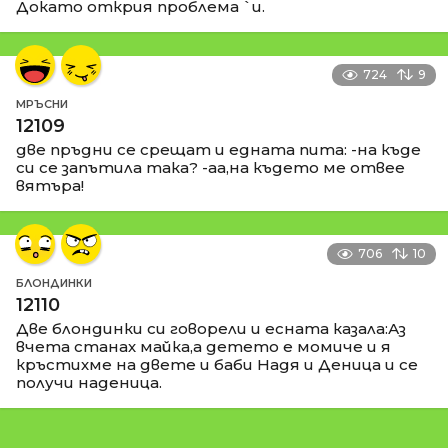
Докато открия проблема `и.
724
9
МРЪСНИ
12109
две пръдни се срещат и едната пита: -на къде
си се запътила така? -аа,на където ме отвее
вятъра!
706
10
БЛОНДИНКИ
12110
Две блондинки си говорели и есната казала:Аз
вчета станах майка,а детето е момиче и я
кръстихме на двете и баби Надя и Деница и се
получи наденица.