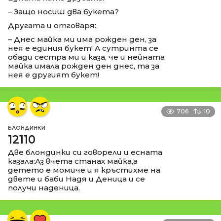
– Защо носиш два букета?
Другата и отговаря:
– Днес майка ми има рожден ден, за
нея е единия букет! А сутринта се
обади сестра ми и каза, че и нейната
майка имала рожден ден днес, та за
нея е другият букет!
706
10
БЛОНДИНКИ
12110
Две блондинки си говорели и есната
казала:Аз вчета станах майка,а
детето е момиче и я кръстихме на
двете и баби Надя и Деница и се
получи наденица.