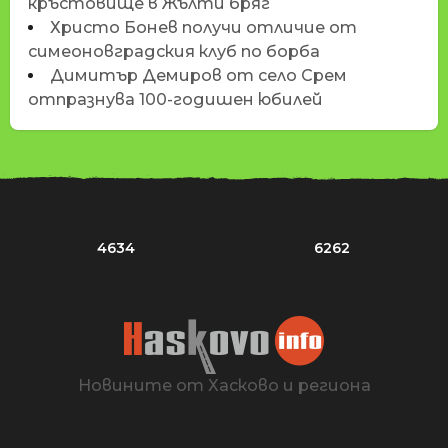
кръстовище в Жълти бряг
Христо Бонев получи отличие от
симеоновградския клуб по борба
Димитър Демиров от село Срем
отпразнува 100-годишен юбилей
4634
6262
Новините от Хасково и региона