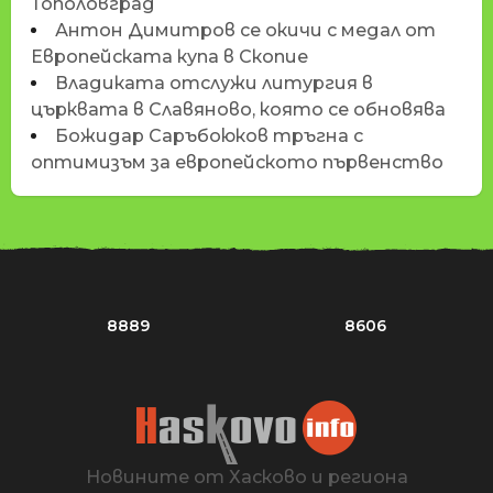
Тополовград
Антон Димитров се окичи с медал от
Европейската купа в Скопие
Владиката отслужи литургия в
църквата в Славяново, която се обновява
Божидар Саръбоюков тръгна с
оптимизъм за европейското първенство
8889
8606
Новините от Хасково и региона