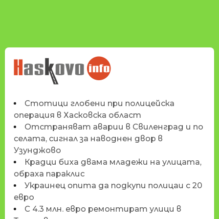
НОВИНИТЕ НА
HASKOVO.INFO
Стотици глобени при полицейска
операция в Хасковска област
Отстраняват аварии в Свиленград и по
селата, сигнал за наводнен двор в
Узунджово
Крадци биха двама младежи на улицата,
обраха параклис
Украинец опита да подкупи полицаи с 20
евро
С 4.3 млн. евро ремонтират улици в