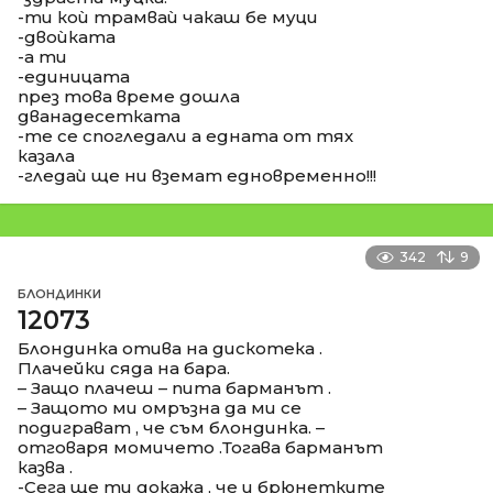
-ти коѝ трамваѝ чакаш бе муци
-двоѝката
-а ти
-единицата
през това време дошла
дванадесетката
-те се спогледали а едната от тях
казала
-гледаѝ ще ни вземат едновременно!!!
342
9
БЛОНДИНКИ
12073
Блондинка отива на дискотека .
Плачейки сяда на бара.
– Защо плачеш – пита барманът .
– Защото ми омръзна да ми се
подиграват , че съм блондинка. –
отговаря момичето .Тогава барманът
казва .
-Сега ще ти докажа , че и брюнетките