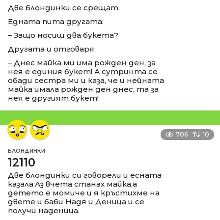
Две блондинки се срещат.
Едната пита другата:
– Защо носиш два букета?
Другата и отговаря:
– Днес майка ми има рожден ден, за
нея е единия букет! А сутринта се
обади сестра ми и каза, че и нейната
майка имала рожден ден днес, та за
нея е другият букет!
706
10
БЛОНДИНКИ
12110
Две блондинки си говорели и есната
казала:Аз вчета станах майка,а
детето е момиче и я кръстихме на
двете и баби Надя и Деница и се
получи наденица.