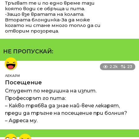
Тръгват те и по едно време тази
която води се обръща и пита.
-Защо взе вратата на колата.
Втората блондинка-За да може
когато ни стане много топло да си
отворим прозореца.
НЕ ПРОПУСКАЙ:
2.2k
23
ЛЕКАРИ
Посещение
Студент по медицина на изпит.
Професорът го пита:
– Какво трябва да знае най-вече лекарят,
преди да тръгне на посещение при болния?
– Адреса му.