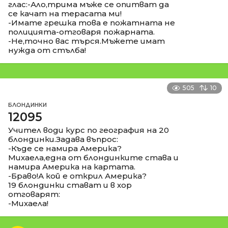
глас:-Ало,трима мъже се опитват да
се качат на терасата ми!
-Имате грешка това е пожатната не
полицията-отговаря пожарната.
-Не,точно вас търся.Мъжете имат
нужда от стълба!
505
10
БЛОНДИНКИ
12095
Учител води курс по география на 20
блондинки.Задава въпрос:
-Къде се намира Америка?
Михаела,една от блондинките става и
намира Америка на картата.
-Браво!А кой е открил Америка?
19 блондинки стават и в хор
отговарят:
-Михаела!