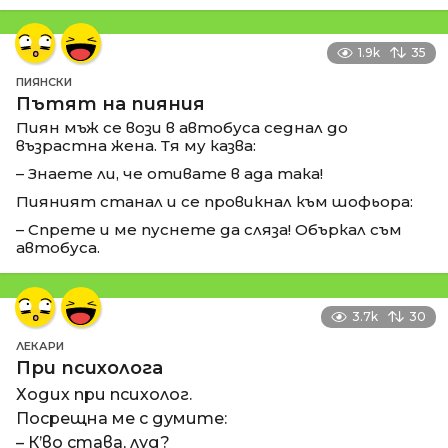
1.9k
35
ПИЯНСКИ
Пътят на пияния
Пиян мъж се вози в автобуса седнал до
възрастна жена. Тя му казва:
– Знаете ли, че отивате в ада така!
Пияният станал и се провикнал към шофьора:
– Спрете и ме пуснете да сляза! Объркал съм
автобуса.
3.7k
30
ЛЕКАРИ
При психолога
Ходих при психолог.
Посрещна ме с думите:
– К’во става, луд?