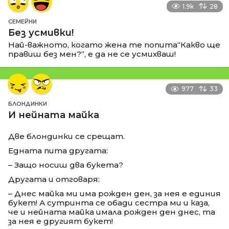
1.9k
28
СЕМЕЙНИ
Без усмивки!
Най-важното, когато жена те попита“Какво ще
правиш без мен?“, е да не се усмихваш!
977
33
БЛОНДИНКИ
И нейната майка
Две блондинки се срещат.
Едната пита другата:
– Защо носиш два букета?
Другата и отговаря:
– Днес майка ми има рожден ден, за нея е единия
букет! А сутринта се обади сестра ми и каза,
че и нейната майка имала рожден ден днес, та
за нея е другият букет!