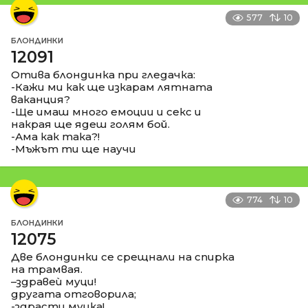
577
10
БЛОНДИНКИ
12091
Отива блондинка при гледачка:
-Кажи ми как ще изкарам лятната
ваканция?
-Ще имаш много емоции и секс и
накрая ще ядеш голям бой.
-Ама как така?!
-Мъжът ти ще научи
774
10
БЛОНДИНКИ
12075
Две блондинки се срещнали на спирка
на трамвая.
–здравеѝ муци!
другата отговорила;
-здрасти муцка!