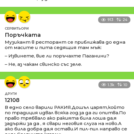
913
24
СЕРВИТЬОРИ
Поръчката
Музикант в ресторант се приближава до една
от масите и пита седящия там мъж:
– Извинете, вие ли поръчахте Паганини?
– Не, аз чакам свинско със зеле.
1.3k
10
ДРУГИ
12108
В едно село варили РАКИЯ.Дошъл царят,който
по традиция идвал всяка год.за да ги опитва.По
право трябвало ако ракията била лоша да,я
задържи за да , я свари неговия слуга на ново.А
ако била добра да,я остави.И пил-пил направо се