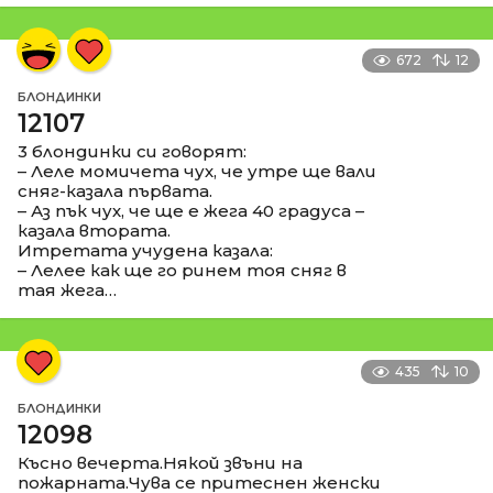
672
12
БЛОНДИНКИ
12107
3 блондинки си говорят:
– Леле момичета чух, че утре ще вали
сняг-казала първата.
– Аз пък чух, че ще е жега 40 градуса –
казала втората.
Итретата учудена казала:
– Лелее как ще го ринем тоя сняг в
тая жега…
435
10
БЛОНДИНКИ
12098
Късно вечерта.Някой звъни на
пожарната.Чува се притеснен женски