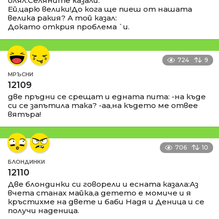
олял.Селяните казали:
Ей,царю велики!До кога ще пиеш от нашата
велика ракия? А той казал:
Докато открия проблема `и.
724
9
МРЪСНИ
12109
две пръдни се срещат и едната пита: -на къде
си се запътила така? -аа,на където ме отвее
вятъра!
706
10
БЛОНДИНКИ
12110
Две блондинки си говорели и есната казала:Аз
вчета станах майка,а детето е момиче и я
кръстихме на двете и баби Надя и Деница и се
получи наденица.