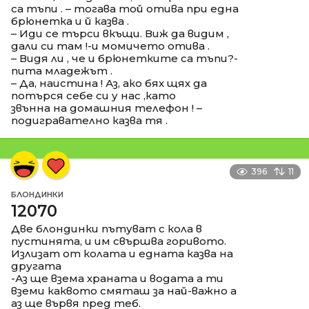
са тъпи . – тогава той отива при една
брюнетка и й казва .
– Иди се търси вкъщи. Виж да видим ,
дали си там !-и момичето отива .
– Видя ли , че и брюнетките са тъпи?-
пита младежът .
– Да, наистина ! Аз, ако бях щях да
потърся себе си у нас ,като
звънна на домашния телефон ! –
подигравателно казва тя .
396
11
БЛОНДИНКИ
12070
Две блондинки пътуват с кола в
пустинята, и им свършва горивото.
Излизат от колата и едната казва на
другата
-Аз ще взема храната и водата а ти
вземи каквото смяташ за най-важно а
аз ще вървя пред теб.