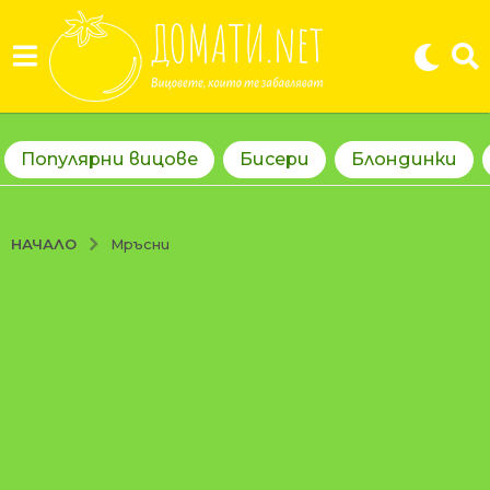
Популярни вицове
Бисери
Блондинки
НАЧАЛО
Мръсни