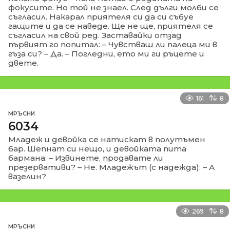
фокусите. Но той не знаел. След дълги молби се
съгласил. Накарал приятеля си да си събуе
гащите и да се наведе. Ще не ще, приятеля се
съгласил на свой ред. Заставайки отзад
първият го попитал: – Чувстваш ли палеца ми в
гъза си? – Да. – Погледни, ето ми ги ръцете и
двете.
161
8
МРЪСНИ
6034
Младеж и девойка се натискат в полутъмен
бар. Шепнат си нещо, и девойката пита
бармана: – Извинете, продавате ли
презервативи? – Не. Младежът (с надежда): – А
вазелин?
269
8
МРЪСНИ