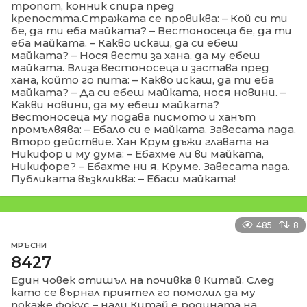
тропот, конник спира пред
крепостта.Стражата се провиква: – Кой си ти
бе, да ти еба майката? – Вестоносеца бе, да ти
еба майката. – Какво искаш, да си ебеш
майката? – Нося вести за хана, да му ебеш
майката. Влиза вестоносеца и застава пред
хана, който го пита: – Какво искаш, да ти еба
майката? – Да си ебеш майката, нося новини. –
Какви новини, да му ебеш майката?
Вестоносеца му подава писмото и ханът
промълвява: – Ебало си е майката. Завесата пада.
Второ действие. Хан Крум дъжи главата на
Никифор и му дума: – Ебахме ли ви майката,
Никифоре? – Ебахте ни я, Круме. Завесата пада.
Публиката възкликва: – Ебаси майката!
485
8
МРЪСНИ
8427
Един човек отишъл на почивка в Китай. След
като се върнал приятел го помолил да му
покаже фокус – нали Китай е родината на