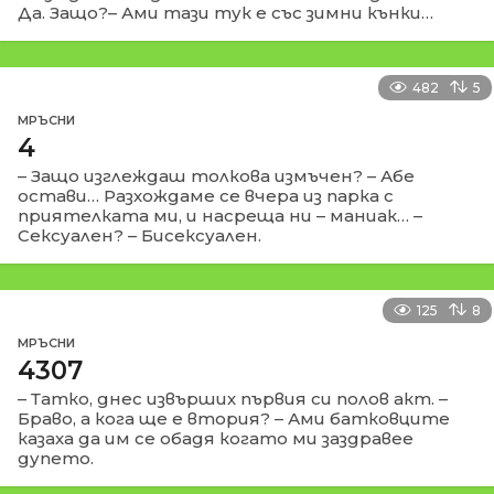
Да. Защо?– Ами тази тук е със зимни кънки…
482
5
МРЪСНИ
4
– Защо изглеждаш толкова измъчен? – Абе
остави… Разхождаме се вчера из парка с
приятелката ми, и насреща ни – маниак… –
Сексуален? – Бисексуален.
125
8
МРЪСНИ
4307
– Татко, днес извърших първия си полов акт. –
Браво, а кога ще е втория? – Ами батковците
казаха да им се обадя когато ми заздравее
дупето.