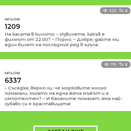
323
8
МРЪСНИ
1209
На касата в киното: – Извинете, какъв е
филмът от 22.00? – Порно. – Добре, дайте ми
един билет на последния ред в ъгъла.
179
8
МРЪСНИ
6337
– Съседке, вярно ли, че морковите много
помагали, когато на една жена мъжът и е
импотентен? – И бананите помагат, ама най-
хубаво си е краставицата!