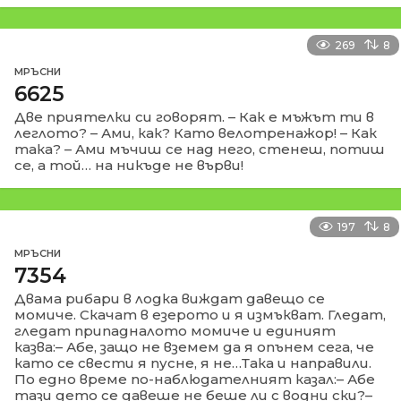
269
8
МРЪСНИ
6625
Две приятелки си говорят. – Как е мъжът ти в
леглото? – Ами, как? Като велотренажор! – Как
така? – Ами мъчиш се над него, стенеш, потиш
се, а той… на никъде не върви!
197
8
МРЪСНИ
7354
Двама рибари в лодка виждат давещо се
момиче. Скачат в езерото и я измъкват. Гледат,
гледат припадналото момиче и единият
казва:– Абе, защо не вземем да я опънем сега, че
като се свести я пусне, я не…Така и направили.
По едно време по-наблюдателният казал:– Абе
тази дето се давеше не беше ли с водни ски?–