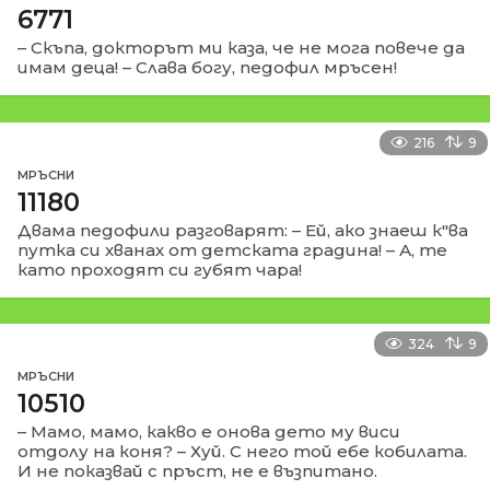
6771
– Скъпа, докторът ми каза, че не мога повече да
имам деца! – Слава богу, педофил мръсен!
216
9
МРЪСНИ
11180
Двама педофили разговарят: – Ей, ако знаеш к"ва
путка си хванах от детската градина! – А, те
като проходят си губят чара!
324
9
МРЪСНИ
10510
– Мамо, мамо, какво е онова дето му виси
отдолу на коня? – Хуй. С него той ебе кобилата.
И не показвай с пръст, не е възпитано.