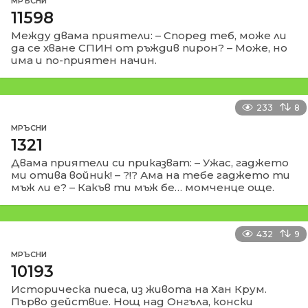
МРЪСНИ
11598
Между двама приятели: – Според теб, може ли
да се хване СПИН от ръждив пирон? – Може, но
има и по-приятен начин.
233
8
МРЪСНИ
1321
Двама приятели си приказват: – Ужас, гаджето
ми отива войник! – ?!? Ама на тебе гаджето ти
мъж ли е? – Какъв ти мъж бе… момченце още.
432
9
МРЪСНИ
10193
Историческа пиеса, из живота на Хан Крум.
Първо действие. Нощ над Онгъла, конски