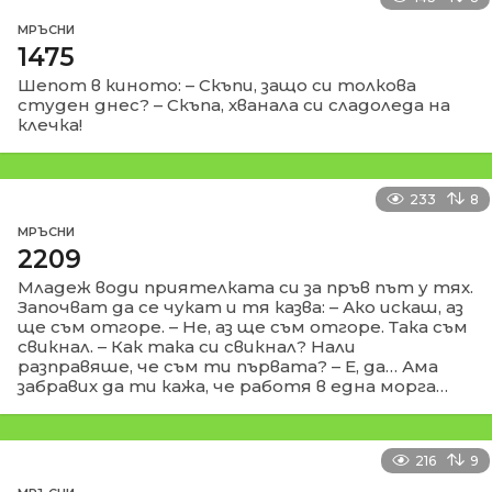
МРЪСНИ
1475
Шепот в киното: – Скъпи, защо си толкова
студен днес? – Скъпа, хванала си сладоледа на
клечка!
233
8
МРЪСНИ
2209
Младеж води приятелката си за пръв път у тях.
Започват да се чукат и тя казва: – Ако искаш, аз
ще съм отгоре. – Не, аз ще съм отгоре. Така съм
свикнал. – Как така си свикнал? Нали
разправяше, че съм ти първата? – Е, да… Ама
забравих да ти кажа, че работя в една морга…
216
9