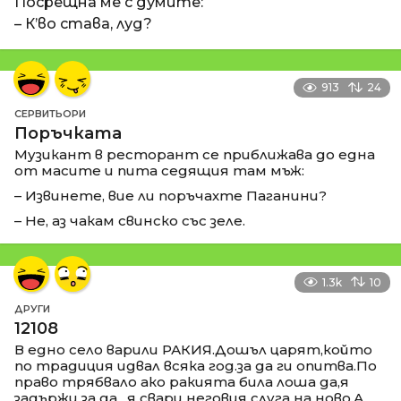
Посрещна ме с думите:
– К’во става, луд?
913
24
СЕРВИТЬОРИ
Поръчката
Музикант в ресторант се приближава до една
от масите и пита седящия там мъж:
– Извинете, вие ли поръчахте Паганини?
– Не, аз чакам свинско със зеле.
1.3k
10
ДРУГИ
12108
В едно село варили РАКИЯ.Дошъл царят,който
по традиция идвал всяка год.за да ги опитва.По
право трябвало ако ракията била лоша да,я
задържи за да , я свари неговия слуга на ново.А