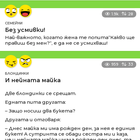
1.9k
28
СЕМЕЙНИ
Без усмивки!
Най-важното, когато жена те попита“Какво ще
правиш без мен?“, е да не се усмихваш!
959
33
БЛОНДИНКИ
И нейната майка
Две блондинки се срещат.
Едната пита другата:
– Защо носиш два букета?
Другата и отговаря:
– Днес майка ми има рожден ден, за нея е единия
букет! А сутринта се обади сестра ми и каза,
че и нейната майка имала рожден ден днес, та