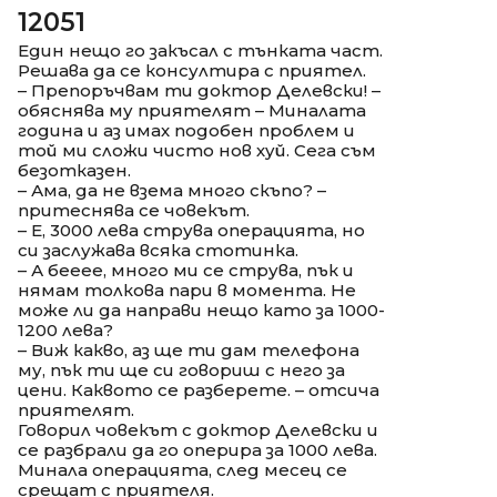
12051
Един нещо го закъсал с тънката част.
Решава да се консултира с приятел.
– Препоръчвам ти доктор Делевски! –
обяснява му приятелят – Миналата
година и аз имах подобен проблем и
той ми сложи чисто нов хуй. Сега съм
безотказен.
– Ама, да не взема много скъпо? –
притеснява се човекът.
– Е, 3000 лева струва операцията, но
си заслужава всяка стотинка.
– А бееее, много ми се струва, пък и
нямам толкова пари в момента. Не
може ли да направи нещо като за 1000-
1200 лева?
– Виж какво, аз ще ти дам телефона
му, пък ти ще си говориш с него за
цени. Каквото се разберете. – отсича
приятелят.
Говорил човекът с доктор Делевски и
се разбрали да го оперира за 1000 лева.
Минала операцията, след месец се
срещат с приятеля.