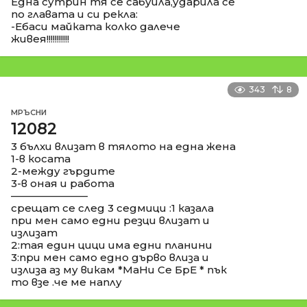
Една сутрин тя се сабуила,ударила се
по главата и си рекла:
-Ебаси майката колко далече
живея!!!!!!!!!!!
343
8
МРЪСНИ
12082
3 бълхи влизат в тялото на една жена
1-в косата
2-между гърдите
3-в оная и работа
––––––––––––––
срещат се след 3 седмици :1 казала
при мен само едни резци влизат и
излизат
2:тая един цици има едни планини
3:при мен само едно дърво влиза и
излиза аз му викам *МаНи Се БрЕ * пък
то взе .че ме наплу