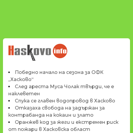
НОВИНИТЕ НА
HASKOVO.INFO
Победно начало на сезона за ОФК
„Хасково“
След ареста Муса Чолак твърди, че е
наклеветен
Спука се главен водопровод в Хасково
Отказаха свобода на задържан за
контрабанда на кокаин и злато
Оранжев код за жеги и екстремен риск
от пожари в Хасковска област