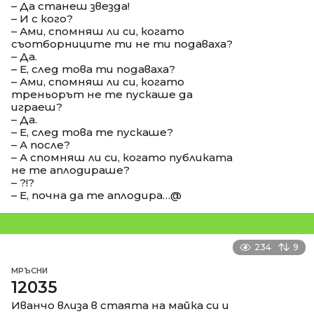
– Да станеш звезда!
– И с кого?
– Ами, спомняш ли си, когато
съотборниците ти не ти подаваха?
– Да.
– Е, след това ти подаваха?
– Ами, спомняш ли си, когато
треньорът не те пускаше да
играеш?
– Да.
– Е, след това те пускаше?
– А после?
– А спомняш ли си, когато публиката
не те аплодираше?
– ?!?
– Е, почна да те аплодира…@
234
9
МРЪСНИ
12035
Иванчо влиза в стаята на майка си и