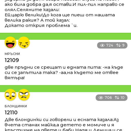
ако била добра да,я остави.И пил-пил направо се
олял.Селяните казали:
Ей,царю велики!До кога ще пиеш от нашата
велика ракия? А той казал:
Докато открия проблема `и.
724
9
МРЪСНИ
12109
две пръдни се срещат и едната пита: -на къде
си се запътила така? -аа,на където ме отвее
вятъра!
706
10
БЛОНДИНКИ
12110
Две блондинки си говорели и есната казала:Аз
вчета станах майка,а детето е момиче и я
кръстихме на двете и баби Надя и Деница и се