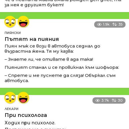
за нея е другият букет!
1.9k
35
ПИЯНСКИ
Пътят на пияния
Пиян мъж се вози в автобуса седнал до
възрастна жена. Тя му казва:
– Знаете ли, че отивате в ада така!
Пияният станал и се провикнал към шофьора:
– Спрете и ме пуснете да сляза! Объркал съм
автобуса.
3.7k
30
ЛЕКАРИ
При психолога
Ходих при психолог.