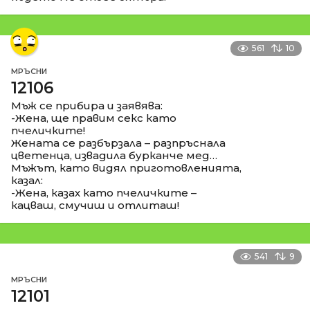
561
10
МРЪСНИ
12106
Мъж се прибира и заявява:
-Жена, ще правим секс като
пчеличките!
Жената се разбързала – разпръснала
цветенца, извадила бурканче мед…
Мъжът, като видял приготовленията,
казал:
-Жена, казах като пчеличките –
кацваш, смучиш и отлиташ!
541
9
МРЪСНИ
12101