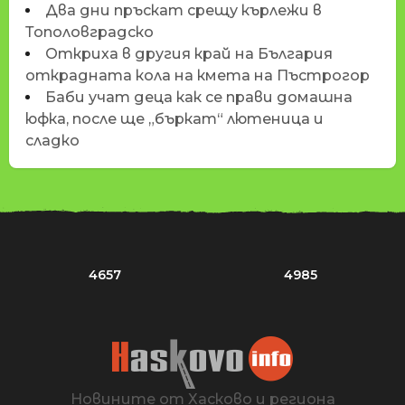
Два дни пръскат срещу кърлежи в
Тополовградско
Откриха в другия край на България
открадната кола на кмета на Пъстрогор
Баби учат деца как се прави домашна
юфка, после ще „бъркат“ лютеница и
сладко
4657
4985
Новините от Хасково и региона