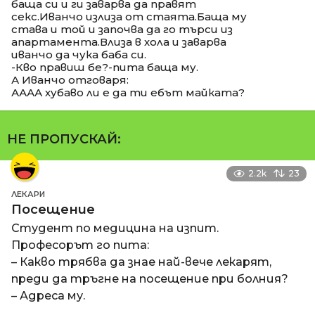
баща си и ги заварва да правят
секс.Иванчо излиза от стаята.Баща му
става и той и започва да го търси из
апартамента.Влиза в хола и заварва
иванчо да чука баба си.
-Кво правиш бе?-пита баща му.
А Иванчо отговаря:
АААА хубаво ли е да ти ебът майката?
НЕ ПРОПУСКАЙ:
2.2k
23
ЛЕКАРИ
Посещение
Студент по медицина на изпит.
Професорът го пита:
– Какво трябва да знае най-вече лекарят,
преди да тръгне на посещение при болния?
– Адреса му.