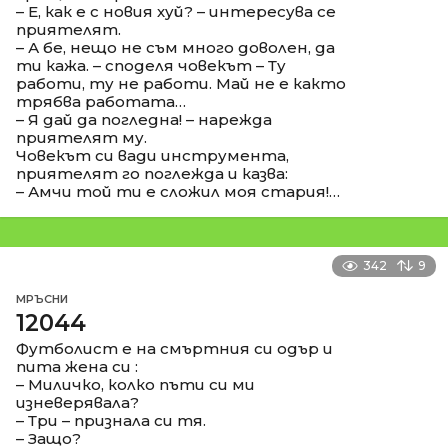
– Е, как е с новия хуй? – интересува се
приятелят.
– А бе, нещо не съм много доволен, да
ти кажа. – споделя човекът – Ту
работи, ту не работи. Май не е както
трябва работата…
– Я дай да погледна! – нарежда
приятелят му.
Човекът си вади инструмента,
приятелят го поглежда и казва:
– Амчи той ти е сложил моя стария!…
342
9
МРЪСНИ
12044
Футболист е на смъртния си одър и
пита жена си :
– Миличко, колко пъти си ми
изневерявала?
– Три – признала си тя.
– Защо?