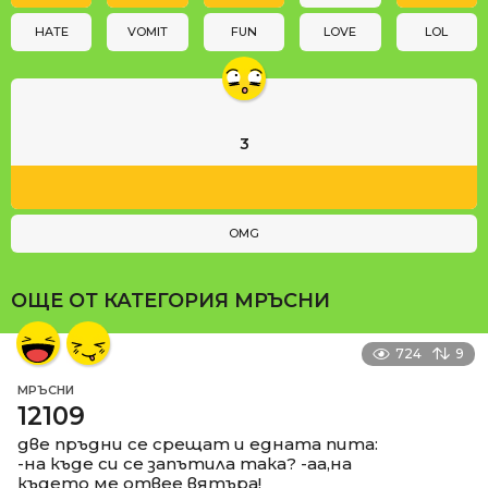
o
n
HATE
VOMIT
FUN
LOVE
LOL
3
OMG
ОЩЕ ОТ КАТЕГОРИЯ
МРЪСНИ
724
9
МРЪСНИ
12109
две пръдни се срещат и едната пита:
-на къде си се запътила така? -аа,на
където ме отвее вятъра!