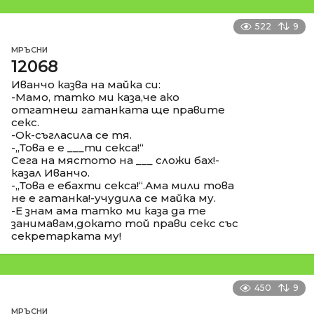
522
9
МРЪСНИ
12068
Иванчо казва на майка си:
-Мамо, татко ми каза,че ако
отгатнеш гатанката ще правите
секс.
-Ок-съгласила се тя.
-,,Това е е ___ти секса!“
Сега на мястото на ___ сложи бах!-
казал Иванчо.
-,,Това е ебахти секса!“.Ама мили това
не е гатанка!-учудила се майка му.
-Е знам ама татко ми каза да те
занимавам,докато той прави секс със
секретарката му!
450
9
МРЪСНИ