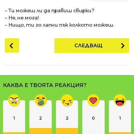
– Ти можеш ли да правиш свирки?
– Не, не мога!
– Нищо, ти го лапни пък колкото можеш.
P
СЛЕДВАЩ
o
s
t
P
a
КАКВА Е ТВОЯТА РЕАКЦИЯ?
g
i
n
a
1
2
2
0
1
t
i