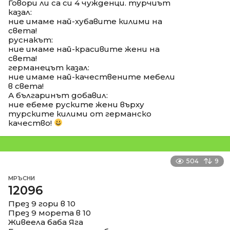
Говори ли са си 4 чужденци. турчиът
казал:
ние имаме най-хубавите килими на
света!
руснакът:
ние имаме най-красивите жени на
света!
германецът казал:
ние имаме най-качествените мебели
в света!
А българинът добавил:
ние ебеме руските жени върху
турските килими от германско
качество!
504
9
МРЪСНИ
12096
През 9 гори в 10
През 9 морета в 10
Живеела баба Яга