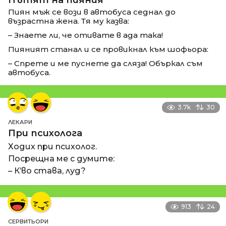
Пътят на пияния
Пиян мъж се вози в автобуса седнал до
възрастна жена. Тя му казва:
– Знаете ли, че отивате в ада така!
Пияният станал и се провикнал към шофьора:
– Спрете и ме пуснете да сляза! Объркал съм
автобуса.
3.7k
30
ЛЕКАРИ
При психолога
Ходих при психолог.
Посрещна ме с думите:
– К’во става, луд?
913
24
СЕРВИТЬОРИ