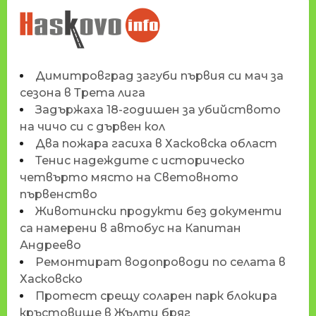
НОВИНИТЕ НА
HASKOVO.INFO
Димитровград загуби първия си мач за
сезона в Трета лига
Задържаха 18-годишен за убийството
на чичо си с дървен кол
Два пожара гасиха в Хасковска област
Тенис надеждите с историческо
четвърто място на Световното
първенство
Животински продукти без документи
са намерени в автобус на Капитан
Андреево
Ремонтират водопроводи по селата в
Хасковско
Протест срещу соларен парк блокира
кръстовище в Жълти бряг