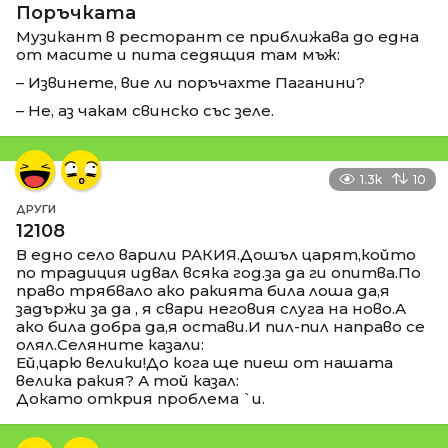
Поръчката
Музикант в ресторант се приближава до една
от масите и пита седящия там мъж:
– Извинете, вие ли поръчахте Паганини?
– Не, аз чакам свинско със зеле.
1.3k
10
ДРУГИ
12108
В едно село варили РАКИЯ.Дошъл царят,който
по традиция идвал всяка год.за да ги опитва.По
право трябвало ако ракията била лоша да,я
задържи за да , я свари неговия слуга на ново.А
ако била добра да,я остави.И пил-пил направо се
олял.Селяните казали:
Ей,царю велики!До кога ще пиеш от нашата
велика ракия? А той казал:
Докато открия проблема `и.