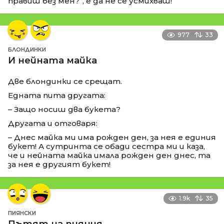
правиш без мен?“, е да не се усмихваш!
977
33
БЛОНДИНКИ
И нейната майка
Две блондинки се срещат.
Едната пита другата:
– Защо носиш два букета?
Другата и отговаря:
– Днес майка ми има рожден ден, за нея е единия
букет! А сутринта се обади сестра ми и каза,
че и нейната майка имала рожден ден днес, та
за нея е другият букет!
1.9k
35
ПИЯНСКИ