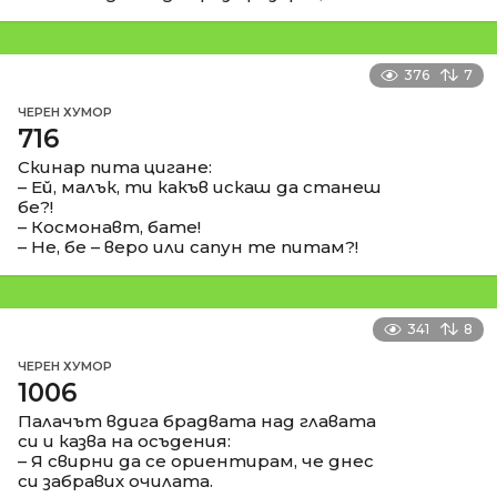
376
7
ЧЕРЕН ХУМОР
716
Скинар пита цигане:
– Ей, малък, ти какъв искаш да станеш
бе?!
– Космонавт, бате!
– Не, бе – веро или сапун те питам?!
341
8
ЧЕРЕН ХУМОР
1006
Палачът вдига брадвата над главата
си и казва на осъдения:
– Я свирни да се ориентирам, че днес
си забравих очилата.