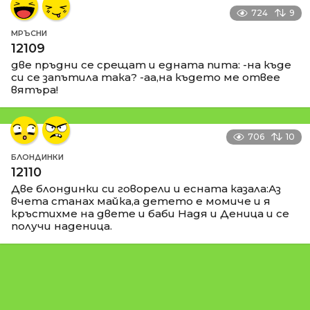
724
9
МРЪСНИ
12109
две пръдни се срещат и едната пита: -на къде
си се запътила така? -аа,на където ме отвее
вятъра!
706
10
БЛОНДИНКИ
12110
Две блондинки си говорели и есната казала:Аз
вчета станах майка,а детето е момиче и я
кръстихме на двете и баби Надя и Деница и се
получи наденица.