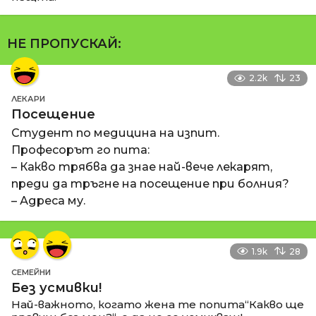
НЕ ПРОПУСКАЙ:
2.2k
23
ЛЕКАРИ
Посещение
Студент по медицина на изпит.
Професорът го пита:
– Какво трябва да знае най-вече лекарят,
преди да тръгне на посещение при болния?
– Адреса му.
1.9k
28
СЕМЕЙНИ
Без усмивки!
Най-важното, когато жена те попита“Какво ще