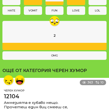
o
n
HATE
VOMIT
FUN
LOVE
LOL
2
OMG
ОЩЕ ОТ КАТЕГОРИЯ
ЧЕРЕН ХУМОР
363
10
ЧЕРЕН ХУМОР
12104
Амнезията е хубаво нещо.
Прочетеш един виц смееш се,