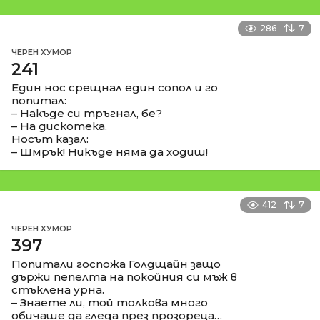
286
7
ЧЕРЕН ХУМОР
241
Един нос срещнал един сопол и го
попитал:
– Накъде си тръгнал, бе?
– На дискотека.
Носът казал:
– Шмрък! Никъде няма да ходиш!
412
7
ЧЕРЕН ХУМОР
397
Попитали госпожа Голдщайн защо
държи пепелта на покойния си мъж в
стъклена урна.
– Знаете ли, той толкова много
обичаше да гледа през прозореца…