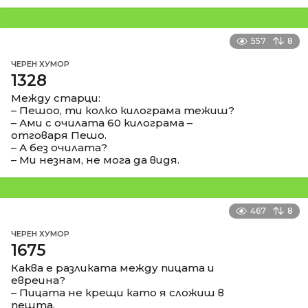
557
8
ЧЕРЕН ХУМОР
1328
Между старци:
– Пешоо, ти колко килограма тежиш?
– Ами с очилата 60 килограма –
отговаря Пешо.
– А без очилата?
– Ми незнам, не мога да видя.
467
8
ЧЕРЕН ХУМОР
1675
Каква е разликата между пицата и
евреина?
– Пицата не крещи като я сложиш в
пещта.