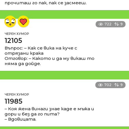
прочиташ го пак, пак се засмееш.
722
9
ЧЕРЕН ХУМОР
12105
Въпрос: – Как се вика на куче с
отрязани крака
Отговор: – Какото и да му викаш то
няма да дойде.
702
9
ЧЕРЕН ХУМОР
11985
– Коя жена винаги знае каде е мъжа и
дори и без да го пита?
– Вдовицата.