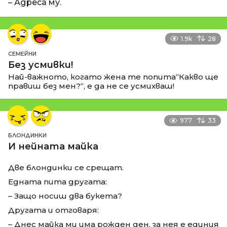
– Адреса му.
1.9k
28
СЕМЕЙНИ
Без усмивки!
Най-важното, когато жена те попита“Какво ще
правиш без мен?“, е да не се усмихваш!
977
33
БЛОНДИНКИ
И нейната майка
Две блондинки се срещат.
Едната пита другата:
– Защо носиш два букета?
Другата и отговаря:
– Днес майка ми има рожден ден, за нея е единия