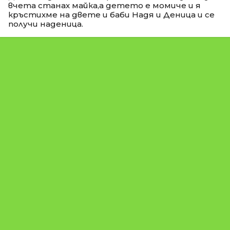
вчета станах майка,а детето е момиче и я
кръстихме на двете и баби Надя и Деница и се
получи наденица.