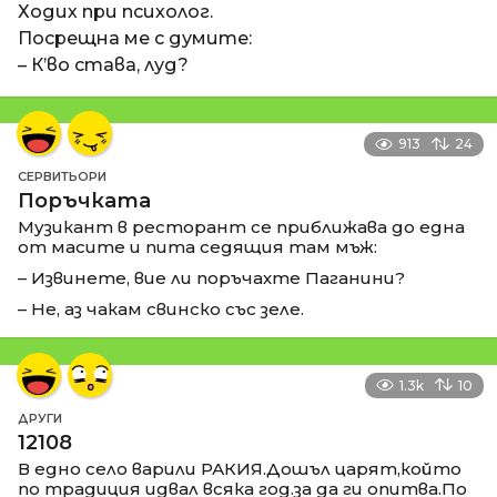
Ходих при психолог.
Посрещна ме с думите:
– К’во става, луд?
913
24
СЕРВИТЬОРИ
Поръчката
Музикант в ресторант се приближава до една
от масите и пита седящия там мъж:
– Извинете, вие ли поръчахте Паганини?
– Не, аз чакам свинско със зеле.
1.3k
10
ДРУГИ
12108
В едно село варили РАКИЯ.Дошъл царят,който
по традиция идвал всяка год.за да ги опитва.По