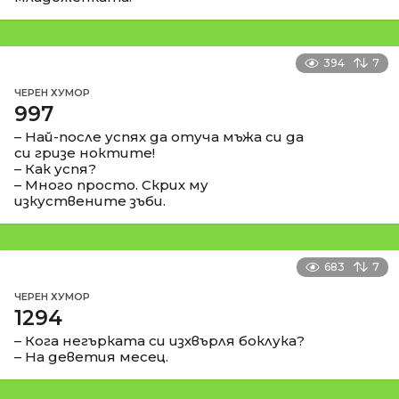
394
7
ЧЕРЕН ХУМОР
997
– Най-после успях да отуча мъжа си да
си гризе ноктите!
– Как успя?
– Много просто. Скрих му
изкуствените зъби.
683
7
ЧЕРЕН ХУМОР
1294
– Кога негърката си изхвърля боклука?
– На деветия месец.