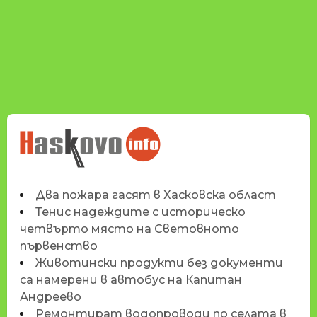
НОВИНИТЕ НА
HASKOVO.INFO
Два пожара гасят в Хасковска област
Тенис надеждите с историческо
четвърто място на Световното
първенство
Животински продукти без документи
са намерени в автобус на Капитан
Андреево
Ремонтират водопроводи по селата в