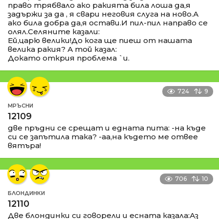
право трябвало ако ракията била лоша да,я
задържи за да , я свари неговия слуга на ново.А
ако била добра да,я остави.И пил-пил направо се
олял.Селяните казали:
Ей,царю велики!До кога ще пиеш от нашата
велика ракия? А той казал:
Докато открия проблема `и.
724
9
МРЪСНИ
12109
две пръдни се срещат и едната пита: -на къде
си се запътила така? -аа,на където ме отвее
вятъра!
706
10
БЛОНДИНКИ
12110
Две блондинки си говорели и есната казала:Аз