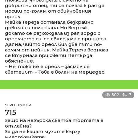
добрия ни отец, ти се полага в рая да
носиш по-голям от обикновения
ореол.
Майка Тереза останала безкрайно
доволна и поласкана. Но веднъж,
докато се разхождала из рая гордо с
ореолчето си, се сблъскала с принцеса
Даяна, чийто ореол бил два пъти по-
голям от нейния. Майка Тереза веднага
се втурнала при свети Петър за
обяснение.
– Не, това не е ореол – засмял се
светецът. – Това е волан на мерцедес.
502
7
ЧЕРЕН ХУМОР
715
Защо на негърска сватба тортата е
от лайна?
За да не кацат мухите върху
младоженката!