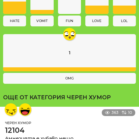
i
o
n
HATE
VOMIT
FUN
LOVE
LOL
1
OMG
ОЩЕ ОТ КАТЕГОРИЯ
ЧЕРЕН ХУМОР
363
10
ЧЕРЕН ХУМОР
12104
Амнезията е хубаво нещо.