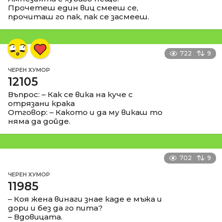
Прочетеш един виц смееш се,
прочиташ го пак, пак се засмееш.
722
9
ЧЕРЕН ХУМОР
12105
Въпрос: – Как се вика на куче с
отрязани крака
Отговор: – Какото и да му викаш то
няма да дойде.
702
9
ЧЕРЕН ХУМОР
11985
– Коя жена винаги знае каде е мъжа и
дори и без да го пита?
– Вдовицата.