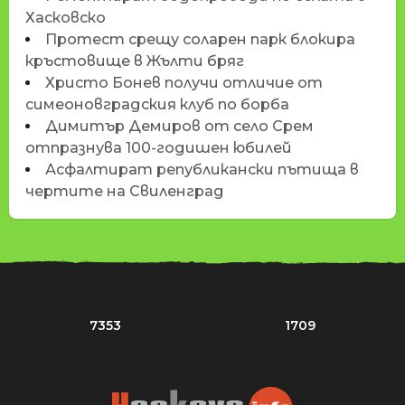
Хасковско
Протест срещу соларен парк блокира
кръстовище в Жълти бряг
Христо Бонев получи отличие от
симеоновградския клуб по борба
Димитър Демиров от село Срем
отпразнува 100-годишен юбилей
Асфалтират републикански пътища в
чертите на Свиленград
7353
1709