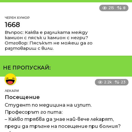
215
8
ЧЕРЕН ХУМОР
1668
Въпрос: Каква е разликата между
камион с пясък и камион с негри?
Отговор: Пясъкът не можеш да го
разтовариш с вили.
НЕ ПРОПУСКАЙ:
2.2k
23
ЛЕКАРИ
Посещение
Студент по медицина на изпит.
Професорът го пита:
– Какво трябва да знае най-вече лекарят,
преди да тръгне на посещение при болния?