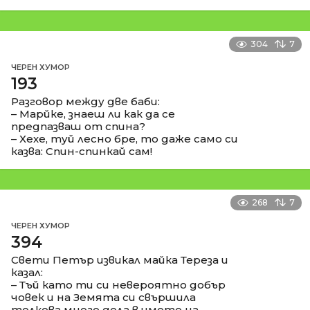
304
7
ЧЕРЕН ХУМОР
193
Разговор между две баби:
– Марйке, знаеш ли как да се
предпазваш от спина?
– Хехе, туй лесно бре, то даже само си
казва: Спин-спинкай сам!
268
7
ЧЕРЕН ХУМОР
394
Свети Петър извикал майка Тереза и
казал:
– Тъй като ти си невероятно добър
човек и на Земята си свършила
толкова много дела в името на