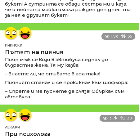
букет! А сутринта се обади сестра ми и каза,
че и нейната майка имала рожден ден днес, та
за нея е другият букет!
1.9k
35
ПИЯНСКИ
Пътят на пияния
Пиян мъж се вози в автобуса седнал до
възрастна жена. Тя му казва:
– Знаете ли, че отивате в ада така!
Пияният станал и се провикнал към шофьора:
– Спрете и ме пуснете да сляза! Объркал съм
автобуса.
3.7k
30
ЛЕКАРИ
При психолога