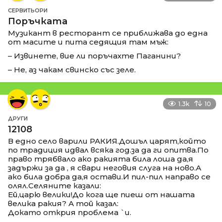
СЕРВИТЬОРИ
Поръчката
Музикант в ресторант се приближава до една
от масите и пита седящия там мъж:
– Извинете, вие ли поръчахте Паганини?
– Не, аз чакам свинско със зеле.
1.3k
10
ДРУГИ
12108
В едно село варили РАКИЯ.Дошъл царят,който
по традиция идвал всяка год.за да ги опитва.По
право трябвало ако ракията била лоша да,я
задържи за да , я свари неговия слуга на ново.А
ако била добра да,я остави.И пил-пил направо се
олял.Селяните казали:
Ей,царю велики!До кога ще пиеш от нашата
велика ракия? А той казал:
Докато открия проблема `и.