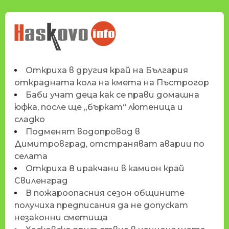
НОВИНИТЕ НА
HASKOVO.INFO
Откриха в другия край на България
открадната кола на кмета на Пъстрогор
Баби учат деца как се прави домашна
юфка, после ще „бъркат“ лютеница и
сладко
Подменят водопровод в
Димитровград, отстраняват аварии по
селата
Откриха 8 иракчани в камион край
Свиленград
В пожароопасния сезон общините
получиха предписания да не допускат
незаконни сметища