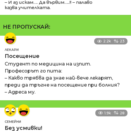
– И аз искам…. Да вървим…..!! – палаво
казва учителката.
НЕ ПРОПУСКАЙ:
2.2k
23
ЛЕКАРИ
Посещение
Студент по медицина на изпит.
Професорът го пита:
– Какво трябва да знае най-вече лекарят,
преди да тръгне на посещение при болния?
– Адреса му.
1.9k
28
СЕМЕЙНИ
Без усмивки!