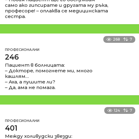
само ако гипсирате и другата му ръка,
професоре! – оплаква се медицинската
сестра.
268
7
ПРОФЕСИОНАЛНИ
246
Пациент в болницата:
– Докторе, помогнете ми, много
кашлям…
– Аха, а пушите ли?
– Да, ама не помага.
124
7
ПРОФЕСИОНАЛНИ
401
Между холивудски звезди: