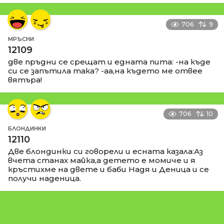
706
9
МРЪСНИ
12109
две пръдни се срещат и едната пита: -на къде
си се запътила така? -аа,на където ме отвее
вятъра!
706
10
БЛОНДИНКИ
12110
Две блондинки си говорели и есната казала:Аз
вчета станах майка,а детето е момиче и я
кръстихме на двете и баби Надя и Деница и се
получи наденица.