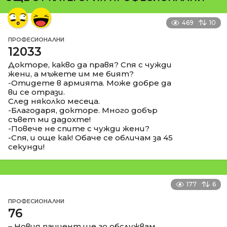
469
10
ПРОФЕСИОНАЛНИ
12033
Докторе, какво да правя? Спя с чужди
жени, а мъжете им ме бият?
-Отидете в армията. Може добре да
ви се отрази.
След няколко месеца.
-Благодаря, докторе. Много добър
съвет ми дадохте!
-Повече не спите с чужди жени?
-Спя, и още как! Обаче се обличам за 45
секунди!
177
6
ПРОФЕСИОНАЛНИ
76
– Новия пациент ще го обслужвам