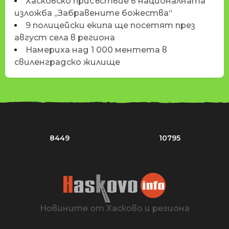
Хасковско присъствие в националната
изложба „Забравените божества“
9 полицейски екипа ще посетят през
август села в региона
Намериха над 1 000 ментета в
свиленградско жилище
8449
10795
Новините от Хасково и региона