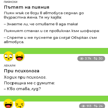
ПИЯНСКИ
Пътят на пияния
Пиян мъж се вози в автобуса седнал до
възрастна жена. Тя му казва:
– Знаете ли, че отивате в ада така!
Пияният станал и се провикнал към шофьора:
– Спрете и ме пуснете да сляза! Объркал съм
автобуса.
3.7k
30
ЛЕКАРИ
При психолога
Ходих при психолог.
Посрещна ме с думите:
– К’во става, луд?
913
24