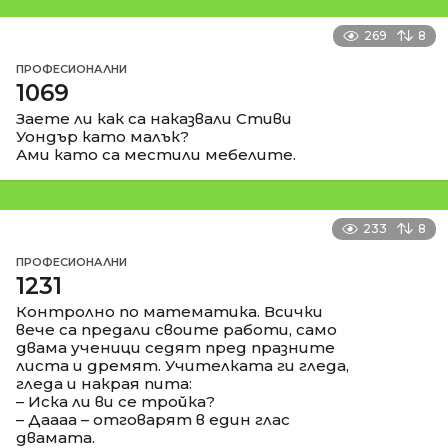
269
8
ПРОФЕСИОНАЛНИ
1069
Заете ли как са наказвали Стиви
Уондър като малък?
Ами като са местили мебелите.
233
8
ПРОФЕСИОНАЛНИ
1231
Контролно по математика. Всички
вече са предали своите работи, само
двама ученици седят пред празните
листа и дремят. Учителката ги гледа,
гледа и накрая пита:
– Иска ли ви се тройка?
– Даааа – отговарят в един глас
двамата.