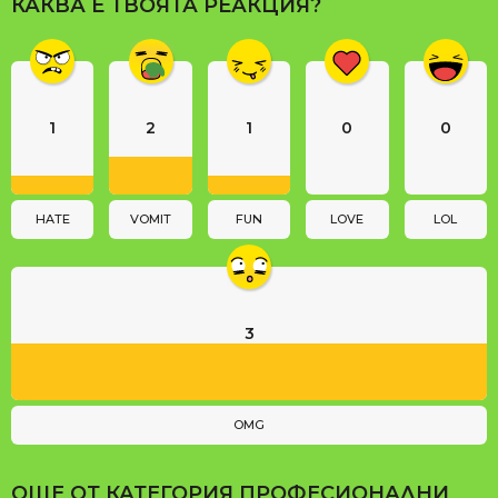
КАКВА Е ТВОЯТА РЕАКЦИЯ?
g
i
n
a
1
2
1
0
0
t
i
o
n
HATE
VOMIT
FUN
LOVE
LOL
3
OMG
ОЩЕ ОТ КАТЕГОРИЯ
ПРОФЕСИОНАЛНИ