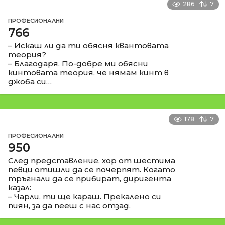
286
7
ПРОФЕСИОНАЛНИ
766
– Искаш ли да ти обясня квантовата
теория?
– Благодаря. По-добре ми обясни
кинтовата теория, че нямам кинт в
джоба си…
178
7
ПРОФЕСИОНАЛНИ
950
След представление, хор от шестима
певци отишли да се почерпят. Когато
тръгнали да се прибират, диригента
казал:
– Чарли, ти ще караш. Прекалено си
пиян, за да пееш с нас отзад.