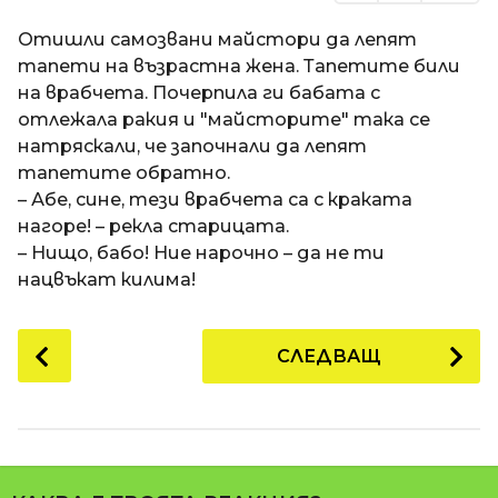
Отишли самозвани майстори да лепят
тапети на възрастна жена. Тапетите били
на врабчета. Почерпила ги бабата с
отлежала ракия и "майсторите" така се
натряскали, че започнали да лепят
тапетите обратно.
– Абе, сине, тези врабчета са с краката
нагоре! – рекла старицата.
– Нищо, бабо! Ние нарочно – да не ти
нацвъкат килима!
P
СЛЕДВАЩ
o
s
t
P
a