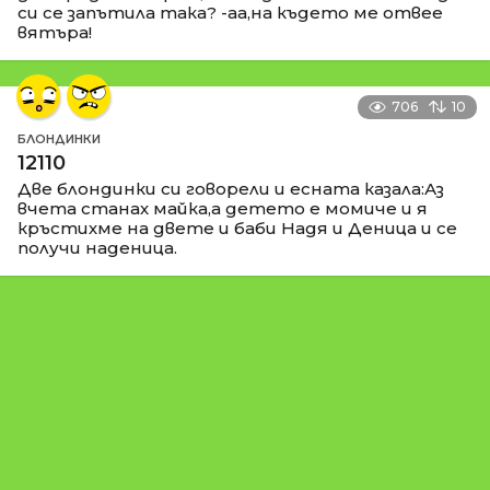
си се запътила така? -аа,на където ме отвее
вятъра!
706
10
БЛОНДИНКИ
12110
Две блондинки си говорели и есната казала:Аз
вчета станах майка,а детето е момиче и я
кръстихме на двете и баби Надя и Деница и се
получи наденица.