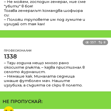
– Не можем, господин генерал, ние сме
"убити" в боя!
Тогава генералът командва шофьора
си:
– Положи труповете им под гумите и
излизай от тая кал!
557
8
ПРОФЕСИОНАЛНИ
1338
– Тази година нещо много рано
окосихте ръжта, – казва пристигнал в
селото журналист.
– Нямаше как. Миналата седмица
имаше футболен мач. Нашите
изгубиха, а съдията се скри в полето.
НЕ ПРОПУСКАЙ: