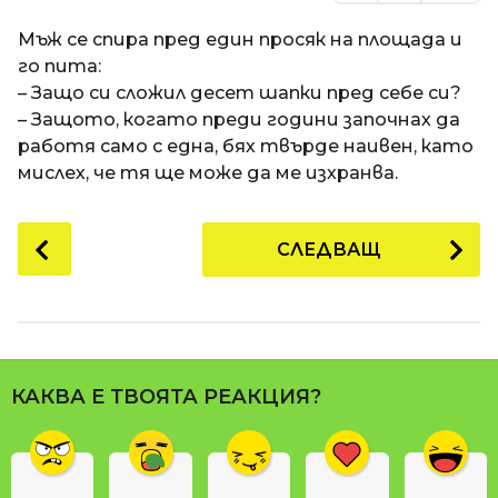
Мъж се спира пред един просяк на площада и
го пита:
– Защо си сложил десет шапки пред себе си?
– Защото, когато преди години започнах да
работя само с една, бях твърде наивен, като
мислех, че тя ще може да ме изхранва.
P
СЛЕДВАЩ
o
s
t
P
a
КАКВА Е ТВОЯТА РЕАКЦИЯ?
g
i
n
a