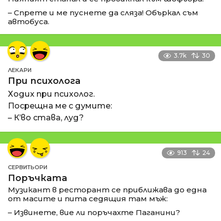
– Спрете и ме пуснете да сляза! Объркал съм
автобуса.
3.7k
30
ЛЕКАРИ
При психолога
Ходих при психолог.
Посрещна ме с думите:
– К’во става, луд?
913
24
СЕРВИТЬОРИ
Поръчката
Музикант в ресторант се приближава до една
от масите и пита седящия там мъж:
– Извинете, вие ли поръчахте Паганини?