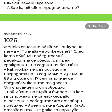
някакви зелени кръгове!
– А вие какъв цвят предпочитате?
161
8
ПРОФЕСИОНАЛНИ
1026
Женско списание обявило конкурс на
тема – "Познаваме ли жените?". След
като обявили победителя в
редакцията се обадил разярен
гражданин – 68 годишния бай Иван.
– Как можахте да присъдите
наградата на 10 год. момче. Аз съм на
68 г. и още от 17 съм започнал да
опознавам жените та досега.
От списанието отговорили:
– Бай Иване, на първия въпрос "На кое
място жените са най-къдраво
окосмени?", победителят отговори
правилно – в централна Африка. Какво
отговори ти? Че даже го нарисува.