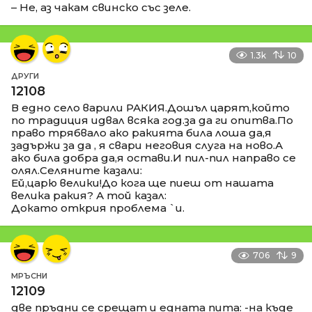
– Не, аз чакам свинско със зеле.
1.3k
10
ДРУГИ
12108
В едно село варили РАКИЯ.Дошъл царят,който
по традиция идвал всяка год.за да ги опитва.По
право трябвало ако ракията била лоша да,я
задържи за да , я свари неговия слуга на ново.А
ако била добра да,я остави.И пил-пил направо се
олял.Селяните казали:
Ей,царю велики!До кога ще пиеш от нашата
велика ракия? А той казал:
Докато открия проблема `и.
706
9
МРЪСНИ
12109
две пръдни се срещат и едната пита: -на къде