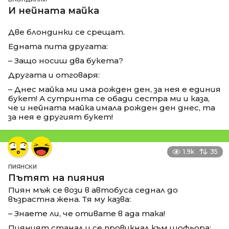
И нейната майка
Две блондинки се срещат.
Едната пита другата:
– Защо носиш два букета?
Другата и отговаря:
– Днес майка ми има рожден ден, за нея е единия
букет! А сутринта се обади сестра ми и каза,
че и нейната майка имала рожден ден днес, та
за нея е другият букет!
1.9k
35
ПИЯНСКИ
Пътят на пияния
Пиян мъж се вози в автобуса седнал до
възрастна жена. Тя му казва:
– Знаете ли, че отивате в ада така!
Пияният станал и се провикнал към шофьора: