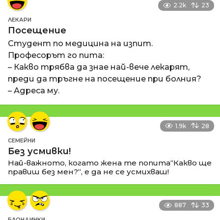
2.2k
23
ЛЕКАРИ
Посещение
Студент по медицина на изпит.
Професорът го пита:
– Какво трябва да знае най-вече лекарят,
преди да тръгне на посещение при болния?
– Адреса му.
1.9k
28
СЕМЕЙНИ
Без усмивки!
Най-важното, когато жена те попита“Какво ще
правиш без мен?“, е да не се усмихваш!
887
33
БЛОНДИНКИ