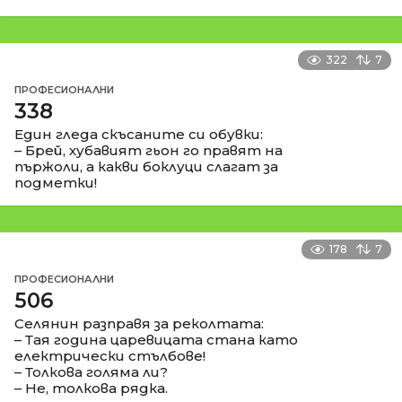
322
7
ПРОФЕСИОНАЛНИ
338
Един гледа скъсаните си обувки:
– Брей, хубавият гьон го правят на
пържоли, а какви боклуци слагат за
подметки!
178
7
ПРОФЕСИОНАЛНИ
506
Селянин разправя за реколтата:
– Тая година царевицата стана като
електрически стълбове!
– Толкова голяма ли?
– Не, толкова рядка.