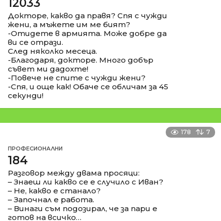
12033
Докторе, какво да правя? Спя с чужди
жени, а мъжете им ме бият?
-Отидете в армията. Може добре да
ви се отрази.
След няколко месеца.
-Благодаря, докторе. Много добър
съвет ми дадохте!
-Повече не спите с чужди жени?
-Спя, и още как! Обаче се обличам за 45
секунди!
178
7
ПРОФЕСИОНАЛНИ
184
Разговор между двама просяци:
– Знаеш ли какво се е случило с Иван?
– Не, какво е станало?
– Започнал е работа.
– Винаги съм подозирал, че за пари е
готов на всичко…