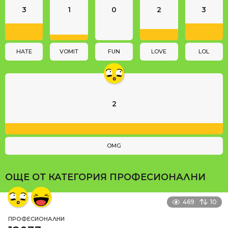
3
1
0
2
3
t
i
o
n
HATE
VOMIT
FUN
LOVE
LOL
2
OMG
ОЩЕ ОТ КАТЕГОРИЯ
ПРОФЕСИОНАЛНИ
469
10
ПРОФЕСИОНАЛНИ