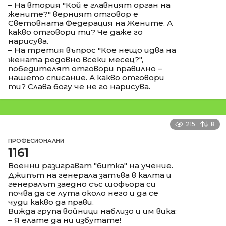
– На втория "Кой е главният орган на
жените?" верният отговор е
Световната Федерация на Жените. А
какво отговори ти? Че даже го
нарисува.
– На третия въпрос "Кое нещо идва на
жената редовно всеки месец?",
победителят отговори правилно –
нашето списание. А какво отговори
ти? Слава богу че не го нарисува.
215
8
ПРОФЕСИОНАЛНИ
1161
Военни разиграват "битка" на учение.
Джипът на генерала затъва в калта и
генералът заедно със шофьора си
почва да се лута около него и да се
чуди какво да прави.
Вижда група войници наблизо и им вика:
– Я елате да ни избутате!