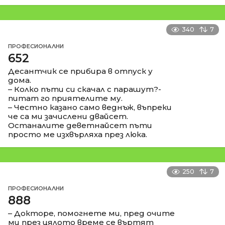
340
7
ПРОФЕСИОНАЛНИ
652
Десантчик се прибира в отпуск у
дома.
– Колко пъти си скачал с парашут?-
питат го приятелите му.
– Честно казано само веднъж, въпреки
че са ми зачислени двайсет.
Останалите деветнайсет пъти
просто ме изхвърляха през люка.
250
7
ПРОФЕСИОНАЛНИ
888
– Докторе, помогнете ми, пред очите
ми през цялото време се въртят