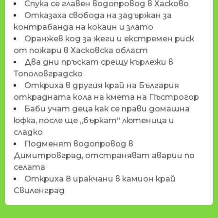
Спука се главен водопровод в Хасково
Отказаха свобода на задържан за
контрабанда на кокаин и злато
Оранжев код за жеги и екстремен риск
от пожари в Хасковска област
Два дни пръскат срещу кърлежи в
Тополовградско
Откриха в другия край на България
открадната кола на кмета на Пъстрогор
Баби учат деца как се прави домашна
юфка, после ще „бъркат“ лютеница и
сладко
Подменят водопровод в
Димитровград, отстраняват аварии по
селата
Откриха 8 иракчани в камион край
Свиленград