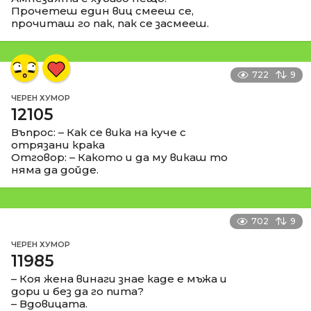
Прочетеш един виц смееш се,
прочиташ го пак, пак се засмееш.
722
9
ЧЕРЕН ХУМОР
12105
Въпрос: – Как се вика на куче с
отрязани крака
Отговор: – Какото и да му викаш то
няма да дойде.
702
9
ЧЕРЕН ХУМОР
11985
– Коя жена винаги знае каде е мъжа и
дори и без да го пита?
– Вдовицата.