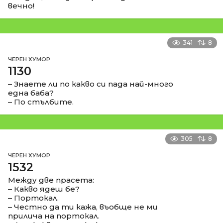
вечно!
341
8
ЧЕРЕН ХУМОР
1130
– Знаете ли по какво си пада най-много
една баба?
– По стълбите.
305
8
ЧЕРЕН ХУМОР
1532
Между две прасета:
– Какво ядеш бе?
– Портокал.
– Честно да ти кажа, въобще не ми
прилича на портокал.