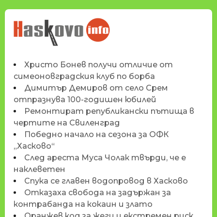
НОВИНИТЕ НА
HASKOVO.INFO
Христо Бонев получи отличие от
симеоновградския клуб по борба
Димитър Демиров от село Срем
отпразнува 100-годишен юбилей
Ремонтират републикански пътища в
чертите на Свиленград
Победно начало на сезона за ОФК
„Хасково“
След ареста Муса Чолак твърди, че е
наклеветен
Спука се главен водопровод в Хасково
Отказаха свобода на задържан за
контрабанда на кокаин и злато
Оранжев код за жеги и екстремен риск