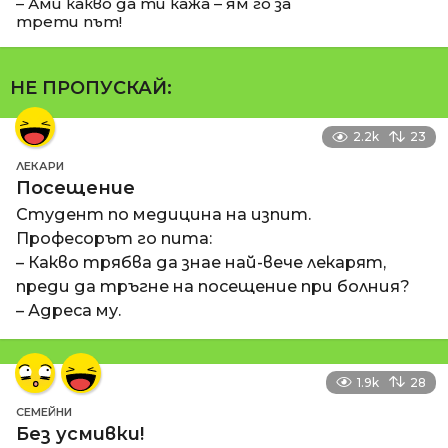
– Ами какво да ти кажа – ям го за
трети път!
НЕ ПРОПУСКАЙ:
2.2k
23
ЛЕКАРИ
Посещение
Студент по медицина на изпит.
Професорът го пита:
– Какво трябва да знае най-вече лекарят,
преди да тръгне на посещение при болния?
– Адреса му.
1.9k
28
СЕМЕЙНИ
Без усмивки!