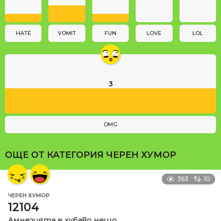
i
o
n
HATE
VOMIT
FUN
LOVE
LOL
3
OMG
ОЩЕ ОТ КАТЕГОРИЯ
ЧЕРЕН ХУМОР
363
10
ЧЕРЕН ХУМОР
12104
Амнезията е хубаво нещо.