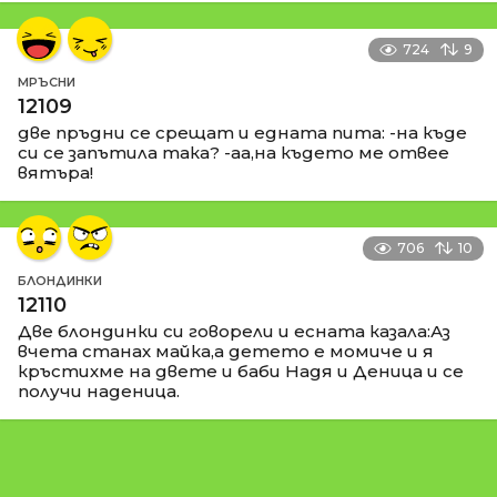
724
9
МРЪСНИ
12109
две пръдни се срещат и едната пита: -на къде
си се запътила така? -аа,на където ме отвее
вятъра!
706
10
БЛОНДИНКИ
12110
Две блондинки си говорели и есната казала:Аз
вчета станах майка,а детето е момиче и я
кръстихме на двете и баби Надя и Деница и се
получи наденица.