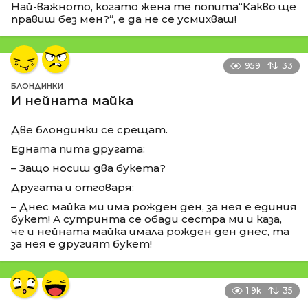
Най-важното, когато жена те попита“Какво ще
правиш без мен?“, е да не се усмихваш!
959
33
БЛОНДИНКИ
И нейната майка
Две блондинки се срещат.
Едната пита другата:
– Защо носиш два букета?
Другата и отговаря:
– Днес майка ми има рожден ден, за нея е единия
букет! А сутринта се обади сестра ми и каза,
че и нейната майка имала рожден ден днес, та
за нея е другият букет!
1.9k
35