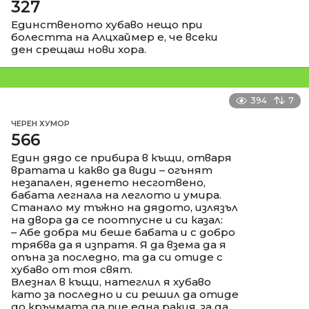
327
Единственото хубаво нещо при
болестта на Алцхаймер е, че всеки
ден срещаш нови хора.
394
7
ЧЕРЕН ХУМОР
566
Един дядо се прибира в къщи, отваря
вратата и какво да види – огънят
незапален, яденето несготвено,
бабата легнала на леглото и умира.
Станало му тъжно на дядото, излязъл
на двора да се поотпусне и си казал:
– Абе добра ми беше бабата и с добро
трябва да я изпратя. Я да взема да я
опъна за последно, та да си отиде с
хубаво от тоя свят.
Влезнал в къщи, натеглил я хубаво
като за последно и си решил да отиде
до кръчмата да пие една ракия, за да