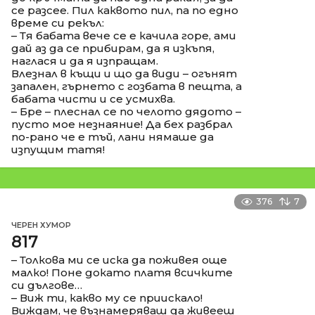
се разсее. Пил каквото пил, па по едно
време си рекъл:
– Тя бабата вече се е качила горе, ами
дай аз да се прибирам, да я изкъпя,
наглася и да я изпращам.
Влезнал в къщи и що да види – огънят
запален, гърнето с гозбата в пещта, а
бабата чисти и се усмихва.
– Бре – плеснал се по челото дядото –
пусто мое незнаяние! Да бех разбрал
по-рано че е тъй, лани нямаше да
изпущим татя!
376
7
ЧЕРЕН ХУМОР
817
– Толкова ми се иска да поживея още
малко! Поне докато платя всичките
си дългове…
– Виж ти, какво му се приискало!
Виждам, че възнамеряваш да живееш