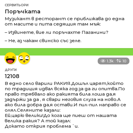
СЕРВИТЬОРИ
Поръчката
Музикант в ресторант се приближава до една
от масите и пита седящия там мъж:
– Извинете, вие ли поръчахте Паганини?
– Не, аз чакам свинско със зеле.
1.3k
10
ДРУГИ
12108
В едно село варили РАКИЯ.Дошъл царят,който
по традиция идвал всяка год.за да ги опитва.По
право трябвало ако ракията била лоша да,я
задържи за да , я свари неговия слуга на ново.А
ако била добра да,я остави.И пил-пил направо се
олял.Селяните казали:
Ей,царю велики!До кога ще пиеш от нашата
велика ракия? А той казал:
Докато открия проблема `и.