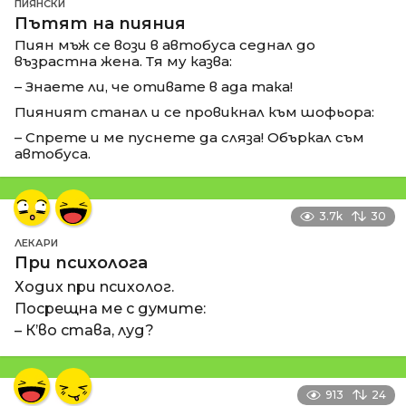
ПИЯНСКИ
Пътят на пияния
Пиян мъж се вози в автобуса седнал до
възрастна жена. Тя му казва:
– Знаете ли, че отивате в ада така!
Пияният станал и се провикнал към шофьора:
– Спрете и ме пуснете да сляза! Объркал съм
автобуса.
3.7k
30
ЛЕКАРИ
При психолога
Ходих при психолог.
Посрещна ме с думите:
– К’во става, луд?
913
24