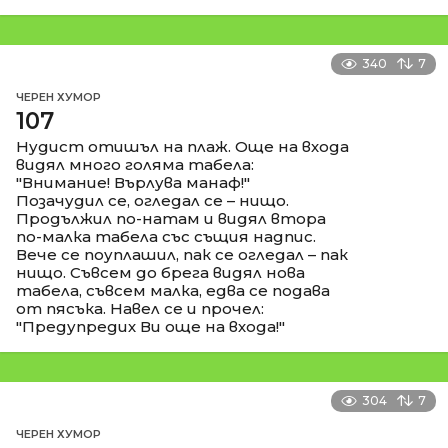
340
7
ЧЕРЕН ХУМОР
107
Нудист отишъл на плаж. Още на входа
видял много голяма табела:
"Внимание! Върлува манаф!"
Позачудил се, огледал се – нищо.
Продължил по-натам и видял втора
по-малка табела със същия надпис.
Вече се поуплашил, пак се огледал – пак
нищо. Съвсем до брега видял нова
табела, съвсем малка, едва се подава
от пясъка. Навел се и прочел:
"Предупредих Ви още на входа!"
304
7
ЧЕРЕН ХУМОР