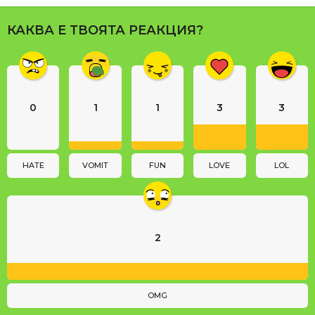
P
a
КАКВА Е ТВОЯТА РЕАКЦИЯ?
g
i
n
a
0
1
1
3
3
t
i
o
n
HATE
VOMIT
FUN
LOVE
LOL
2
OMG