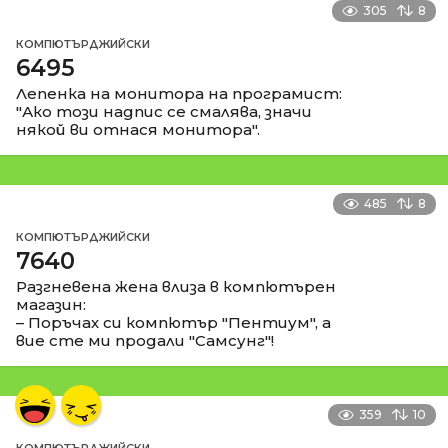
305
8
КОМПЮТЪРДЖИЙСКИ
6495
Лепенка на монитора на програмист:
"Ако този надпис се смалява, значи
някой ви отнася монитора".
485
8
КОМПЮТЪРДЖИЙСКИ
7640
Разгневена жена влиза в компютърен
магазин:
– Поръчах си компютър "Пентиум", а
вие сте ми продали "Самсунг"!
359
10
КОМПЮТЪРДЖИЙСКИ