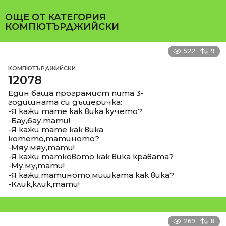
ОЩЕ ОТ КАТЕГОРИЯ
КОМПЮТЪРДЖИЙСКИ
522
9
КОМПЮТЪРДЖИЙСКИ
12078
Един баща програмист пита 3-
годишната си дъщеричка:
-Я кажи тате как вика кучето?
-Бау,бау,тати!
-Я кажи тате как вика
котето,татиното?
-Мяу,мяу,тати!
-Я кажи татковото как вика кравата?
-Му,му,тати!
-Я кажи,татиното,мишката как вика?
-Клик,клик,тати!
269
8