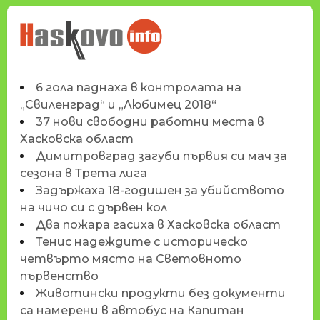
НОВИНИТЕ НА
HASKOVO.INFO
6 гола паднаха в контролата на
„Свиленград“ и „Любимец 2018“
37 нови свободни работни места в
Хасковска област
Димитровград загуби първия си мач за
сезона в Трета лига
Задържаха 18-годишен за убийството
на чичо си с дървен кол
Два пожара гасиха в Хасковска област
Тенис надеждите с историческо
четвърто място на Световното
първенство
Животински продукти без документи
са намерени в автобус на Капитан