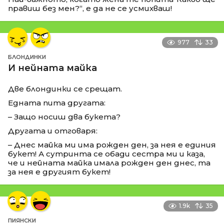
правиш без мен?“, е да не се усмихваш!
977
33
БЛОНДИНКИ
И нейната майка
Две блондинки се срещат.
Едната пита другата:
– Защо носиш два букета?
Другата и отговаря:
– Днес майка ми има рожден ден, за нея е единия
букет! А сутринта се обади сестра ми и каза,
че и нейната майка имала рожден ден днес, та
за нея е другият букет!
1.9k
35
ПИЯНСКИ