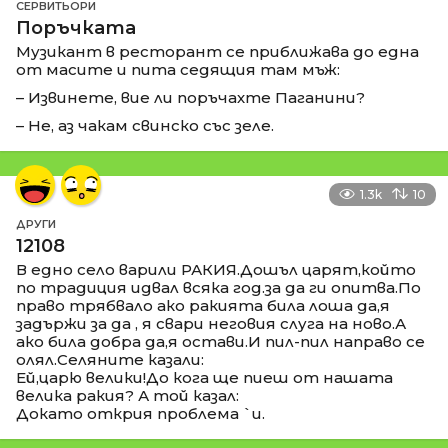
СЕРВИТЬОРИ
Поръчката
Музикант в ресторант се приближава до една
от масите и пита седящия там мъж:
– Извинете, вие ли поръчахте Паганини?
– Не, аз чакам свинско със зеле.
1.3k
10
ДРУГИ
12108
В едно село варили РАКИЯ.Дошъл царят,който
по традиция идвал всяка год.за да ги опитва.По
право трябвало ако ракията била лоша да,я
задържи за да , я свари неговия слуга на ново.А
ако била добра да,я остави.И пил-пил направо се
олял.Селяните казали:
Ей,царю велики!До кога ще пиеш от нашата
велика ракия? А той казал:
Докато открия проблема `и.