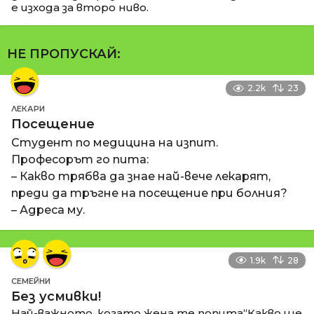
е изхода за второ ниво.
НЕ ПРОПУСКАЙ:
2.2k
23
ЛЕКАРИ
Посещение
Студент по медицина на изпит.
Професорът го пита:
– Какво трябва да знае най-вече лекарят,
преди да тръгне на посещение при болния?
– Адреса му.
1.9k
28
СЕМЕЙНИ
Без усмивки!
Най-важното, когато жена те попита“Какво ще