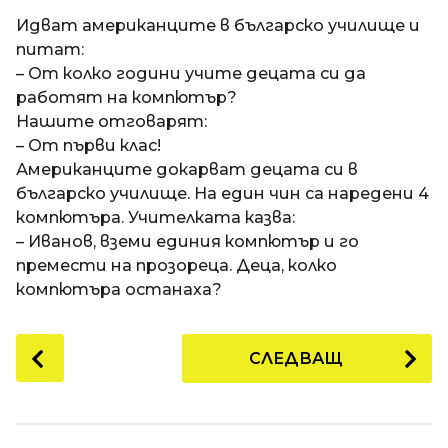
a
t
п
Идват американците в българско училище и
i
р
питат:
е
– От колко години учите децата си да
д
работят на компютър?
и
Нашите отговарят:
1
– От първи клас!
8
Американците докарват децата си в
г
българско училище. На един чин са наредени 4
о
компютъра. Учителката казва:
д
– Иванов, вземи единия компютър и го
и
премести на прозореца. Деца, колко
н
компютъра останаха?
и
п
P
СЛЕДВАЩ
р
o
е
s
д
t
и