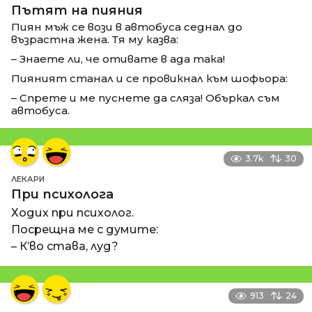
Пътят на пияния
Пиян мъж се вози в автобуса седнал до
възрастна жена. Тя му казва:
– Знаете ли, че отивате в ада така!
Пияният станал и се провикнал към шофьора:
– Спрете и ме пуснете да сляза! Объркал съм
автобуса.
3.7k
30
ЛЕКАРИ
При психолога
Ходих при психолог.
Посрещна ме с думите:
– К’во става, луд?
913
24