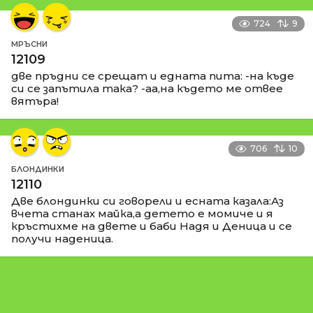
724
9
МРЪСНИ
12109
две пръдни се срещат и едната пита: -на къде
си се запътила така? -аа,на където ме отвее
вятъра!
706
10
БЛОНДИНКИ
12110
Две блондинки си говорели и есната казала:Аз
вчета станах майка,а детето е момиче и я
кръстихме на двете и баби Надя и Деница и се
получи наденица.