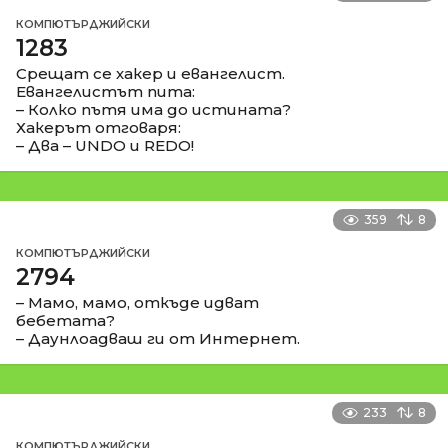
КОМПЮТЪРДЖИЙСКИ
1283
Срещат се хакер и евангелист.
Евангелистът пита:
– Колко пътя има до истината?
Хакерът отговаря:
– Два – UNDO и REDO!
359
8
КОМПЮТЪРДЖИЙСКИ
2794
– Мамо, мамо, откъде идват
бебетата?
– Даунлоадваш ги от Интернет.
233
8
КОМПЮТЪРДЖИЙСКИ