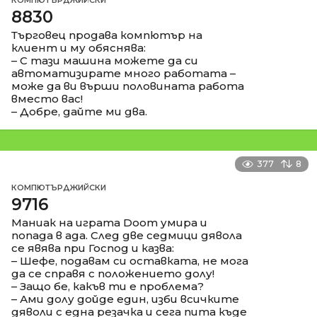
8830
Търговец продава компютър на
клиент и му обяснява:
– С тази машина можете да си
автоматизирате много работата –
може да ви върши половината работа
вместо вас!
– Добре, дайте ми два.
377
8
КОМПЮТЪРДЖИЙСКИ
9716
Маниак на играта Doom умира и
попада в ада. След две седмици дявола
се явява при Господ и казва:
– Шефе, подавам си оставката, не мога
да се справя с положението долу!
– Защо бе, какъв ти е проблема?
– Ами долу дойде един, изби всичките
дяволи с една резачка и сега пита къде