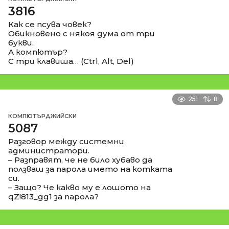
3816
Как се псува човек?
Обикновено с някоя дума от три
букви.
А компютър?
С три клавиша… (Ctrl, Alt, Del)
251
8
КОМПЮТЪРДЖИЙСКИ
5087
Разговор между системни
администратори.
– Разправят, че не било хубаво да
ползваш за парола името на котката
си.
– Защо? Че какво му е лошото на
qZ!813_gg1 за парола?