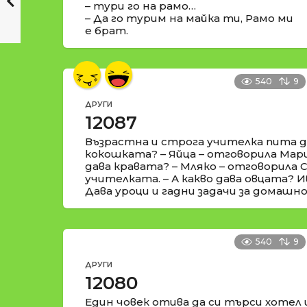
– тури го на рамо…
– Да го турим на майка ти, Рамо ми
е брат.
540
9
ДРУГИ
12087
Възрастна и строга учителка пита де
кокошката? – Яйца – отговорила Марий
дава кравата? – Мляко – отговорила С
учителката. – А какво дава овцата? И
Дава уроци и гадни задачи за домашно
540
9
ДРУГИ
12080
Един човек отива да си търси хотел 