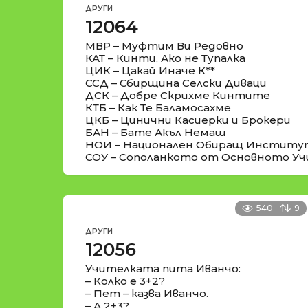
ДРУГИ
12064
МВР – Муфтим Ви Редовно
КАТ – Кинти, Ако не Тупалка
ЦИК – Цакай Иначе К**
ССД – Сбирщина Селски Диваци
ДСК – Добре Скрихме Кинтите
КТБ – Как Те Баламосахме
ЦКБ – Цинични Касиерки и Брокери
БАН – Бате Акъл Немаш
НОИ – Национален Обиращ Институ
СОУ – Сополанкото от Основното У
540
9
ДРУГИ
12056
Учителката пита Иванчо:
– Колко е 3+2?
– Пет – казва Иванчо.
– А 2+3?