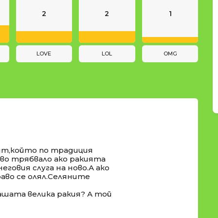
2
2
1
LOVE
LOL
OMG
рят,който по традиция
раво трябвало ако ракията
 неговия слуга на ново.А ако
раво се олял.Селяните
ашата велика ракия? А той