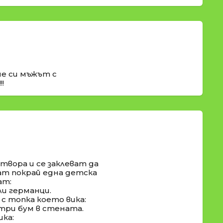
ше си мъжът с
!
твора и се заклеват да
т покрай една детска
ат:
ли германци.
с топка което вика:
-три бум в стената.
ка: