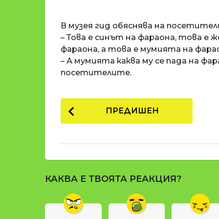
o
и
m
п
В музея гид обяснява на посетител
a
р
t
– Това е синът на фараона, това е
i
е
фараона, а това е мумията на фара
д
– А мумията каква му се пада на фа
и
посетителите.
1
8
P
г
ПРЕДИШЕН
о
o
д
s
и
t
н
и
P
п
КАКВА Е ТВОЯТА РЕАКЦИЯ?
a
р
g
е
д
i