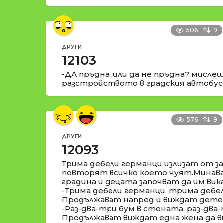
506
9
ДРУГИ
12103
-ДА пръдна ,или да не пръдна? мисле
разстройството в градския автобус!!
576
9
ДРУГИ
12093
Трима дебели германци излизат от за
повторят всичко което чуят.Минава
градина и децата започват да им вик
-Трима дебели германци, трима дебе
Продължават напред и виждат дете 
-Раз-два-три бум в стената, раз-два
Продължават виждат една жена да ви