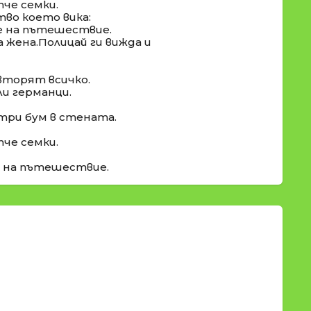
тче семки.
во което вика:
е на пътешествие.
 жена.Полицай ги вижда и
овторят всичко.
ли германци.
-три бум в стената.
тче семки.
 на пътешествие.