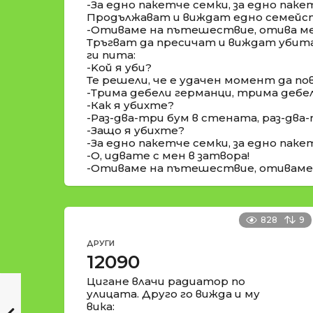
-За едно пакетче семки, за едно паке
Продължават и виждат едно семейст
-Отиваме на пътешествие, отива м
Тръгват да пресичат и виждат убита
ги пита:
-Koй я уби?
Те решели, че е удачен момент да п
-Трима дебели германци, трима дебе
-Как я убихте?
-Раз-два-три бум в стената, раз-два
-Защо я убихте?
-За едно пакетче семки, за едно паке
-О, идвате с мен в затвора!
-Отиваме на пътешествие, отиваме
828
9
ДРУГИ
12090
Цигане влачи радиатор по
улицата. Друго го вижда и му
вика: