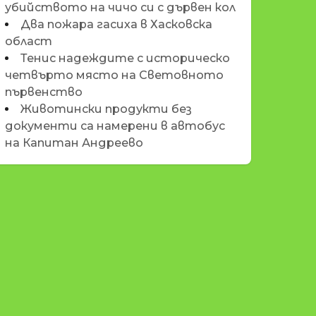
убийството на чичо си с дървен кол
Два пожара гасиха в Хасковска
област
Тенис надеждите с историческо
четвърто място на Световното
първенство
Животински продукти без
документи са намерени в автобус
на Капитан Андреево