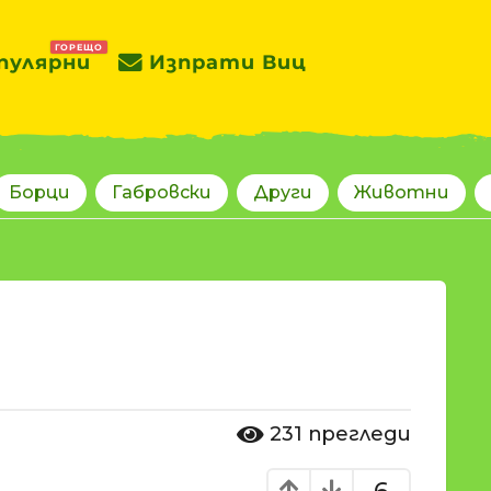
ГОРЕЩО
пулярни
Изпрати Виц
Борци
Габровски
Други
Животни
231
прегледи