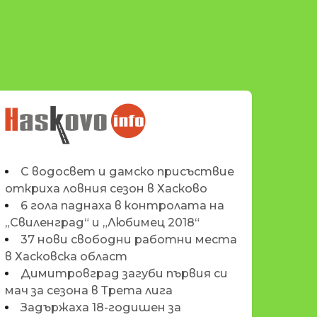
НОВИНИТЕ НА
HASKOVO.INFO
С водосвет и дамско присъствие
откриха ловния сезон в Хасково
6 гола паднаха в контролата на
„Свиленград“ и „Любимец 2018“
37 нови свободни работни места
в Хасковска област
Димитровград загуби първия си
мач за сезона в Трета лига
Задържаха 18-годишен за