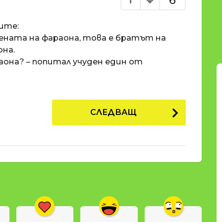
6
ите:
 жената на фараона, това е братът на
она.
раона? – попитал учуден един от
СЛЕДВАЩ