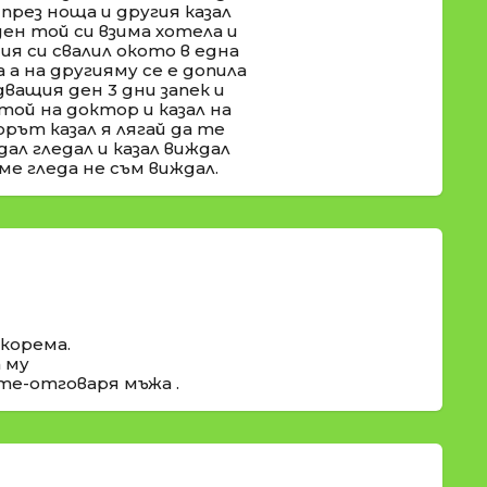
през ноща и другия казал
ден той си взима хотела и
я си свалил окото в една
а на другияму се е допила
дващия ден 3 дни запек и
той на доктор и казал на
рът казал я лягай да те
ал гледал и казал виждал
ме гледа не съм виждал.
 корема.
а му
те-отговаря мъжа .