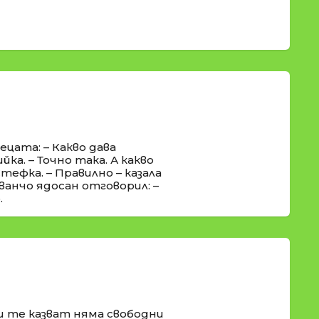
цата: – Какво дава
ка. – Точно така. А какво
тефка. – Правилно – казала
ванчо ядосан отговорил: –
.
и те казват няма свободни