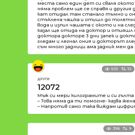
места само един дет си сваля окото 
няма проблем ще се справя и другия 
кат отидал там станало тъмно и они
стъклена чашка и отишл до толетна 
вода и изпил чашата с окото и на сле
казал ще отида на доктор и отияшл 
доктора докторе 3 дни запек и докто
гледам и легнал ония и докторът глед
съм много задници ама задник мен да 
505
10
ДРУГИ
12072
Мъж си мери килограмите и си гълта
– Това няма да ти помогне- казва жен
– Напротив само така виждам цифри
396
9