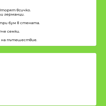
овторят всичко.
ли германци.
-три бум в стената.
тче семки.
 на пътешествие.