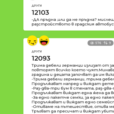
ДРУГИ
12103
-ДА пръдна ,или да не пръдна? мисле
разстройството в градския автобус!!
576
9
ДРУГИ
12093
Трима дебели германци излизат от за
повторят всичко което чуят.Минава
градина и децата започват да им вик
-Трима дебели германци, трима дебе
Продължават напред и виждат дете 
-Раз-два-три бум в стената, раз-два
Продължават виждат една жена да ви
-За едно пакетче семки, за едно паке
Продължават и виждат едно семейст
-Отиваме на пътешествие, отива м
Тръгват да пресичат и виждат убита