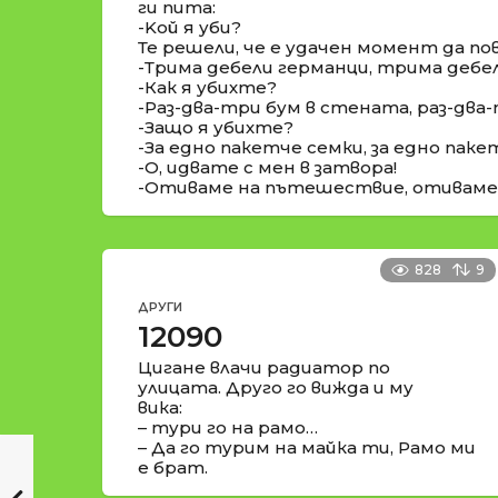
ги пита:
-Koй я уби?
Те решели, че е удачен момент да п
-Трима дебели германци, трима дебе
-Как я убихте?
-Раз-два-три бум в стената, раз-два
-Защо я убихте?
-За едно пакетче семки, за едно паке
-О, идвате с мен в затвора!
-Отиваме на пътешествие, отиваме
828
9
ДРУГИ
12090
Цигане влачи радиатор по
улицата. Друго го вижда и му
вика:
– тури го на рамо…
– Да го турим на майка ти, Рамо ми
е брат.