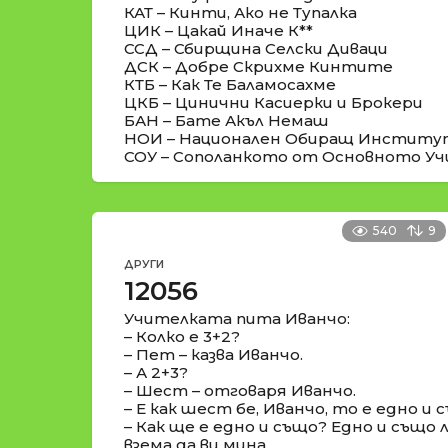
КАТ – Кинти, Ако не Тупалка
ЦИК – Цакай Иначе К**
ССД – Сбирщина Селски Диваци
ДСК – Добре Скрихме Кинтите
КТБ – Как Те Баламосахме
ЦКБ – Цинични Касиерки и Брокери
БАН – Бате Акъл Немаш
НОИ – Национален Обиращ Институ
СОУ – Сополанкото от Основното У
540
9
ДРУГИ
12056
Учителката пита Иванчо:
– Колко е 3+2?
– Пет – казва Иванчо.
– А 2+3?
– Шест – отговаря Иванчо.
– Е как шест бе, Иванчо, то е едно и 
– Как ще е едно и също? Едно и също л
взема да ви мина.