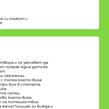
ше си мъжът с
!
твора и се заклеват да
т покрай една детска
ат:
ли германци.
с топка което вика:
-три бум в стената.
ка:
тче семки.
во което вика:
е на пътешествие.
 жена.Полицай ги вижда и