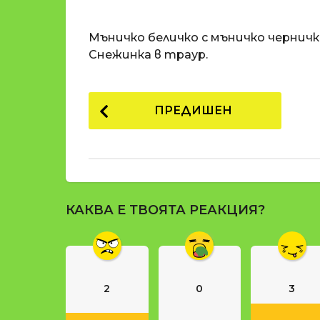
o
и
m
п
Мъничко беличко с мъничко черничк
a
р
t
Снежинка в траур.
i
е
д
P
и
ПРЕДИШЕН
1
o
8
s
г
t
о
д
P
и
КАКВА Е ТВОЯТА РЕАКЦИЯ?
a
н
g
и
п
i
р
n
е
2
0
3
a
д