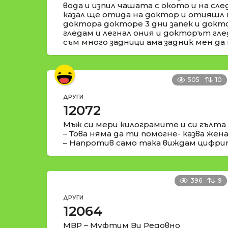
вода и изпил чашата с окото и на сле
казал ще отида на доктор и отияшл 
доктора докторе 3 дни запек и докто
гледам и легнал ония и докторът глед
съм много задници ама задник мен да 
505
10
ДРУГИ
12072
Мъж си мери килограмите и си гълта
– Това няма да ти помогне- казва жен
– Напротив само така виждам цифри
396
9
ДРУГИ
12064
МВР – Муфтим Ви Редовно