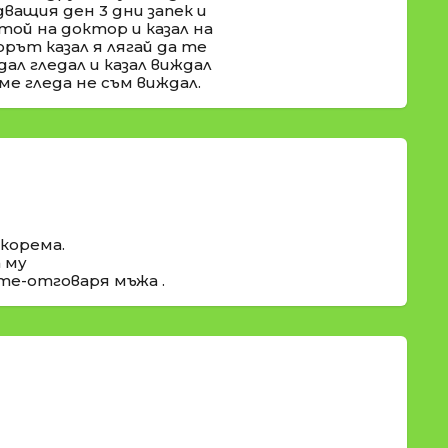
дващия ден 3 дни запек и
той на доктор и казал на
рът казал я лягай да те
ал гледал и казал виждал
ме гледа не съм виждал.
 корема.
а му
те-отговаря мъжа .