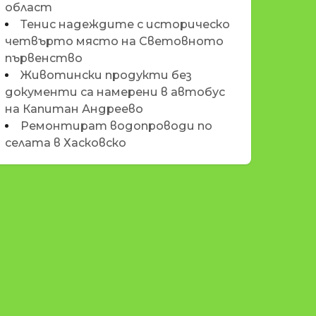
област
Тенис надеждите с историческо
четвърто място на Световното
първенство
Животински продукти без
документи са намерени в автобус
на Капитан Андреево
Ремонтират водопроводи по
селата в Хасковско