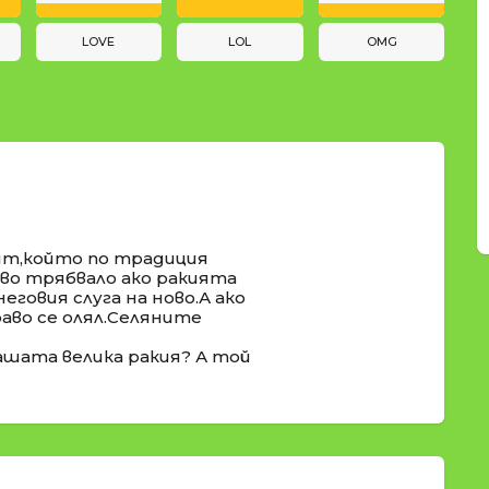
LOVE
LOL
OMG
рят,който по традиция
раво трябвало ако ракията
 неговия слуга на ново.А ако
раво се олял.Селяните
ашата велика ракия? А той