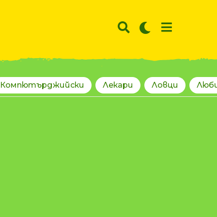
Компютърджийски
Лекари
Ловци
Люб