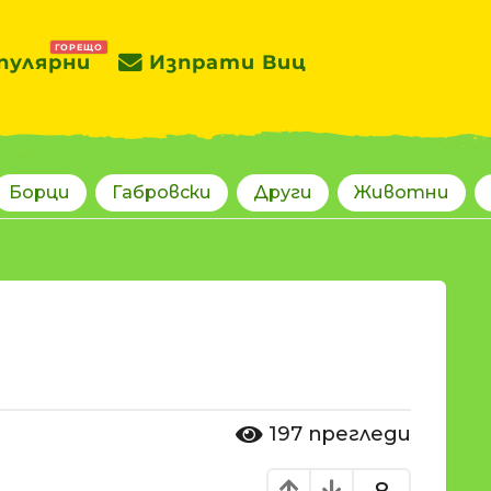
ГОРЕЩО
пулярни
Изпрати Виц
Борци
Габровски
Други
Животни
197
прегледи