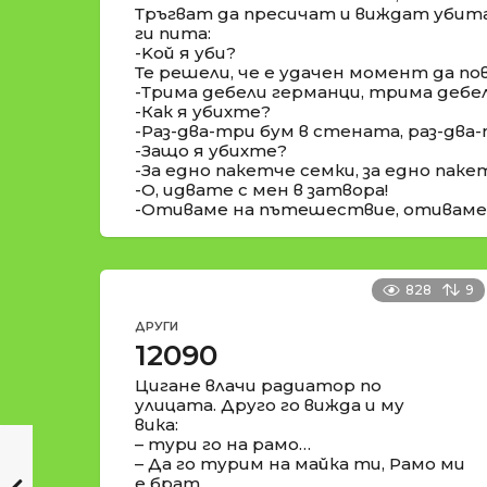
Тръгват да пресичат и виждат убита
ги пита:
-Koй я уби?
Те решели, че е удачен момент да п
-Трима дебели германци, трима дебе
-Как я убихте?
-Раз-два-три бум в стената, раз-два
-Защо я убихте?
-За едно пакетче семки, за едно паке
-О, идвате с мен в затвора!
-Отиваме на пътешествие, отиваме
828
9
ДРУГИ
12090
Цигане влачи радиатор по
улицата. Друго го вижда и му
вика:
– тури го на рамо…
– Да го турим на майка ти, Рамо ми
е брат.