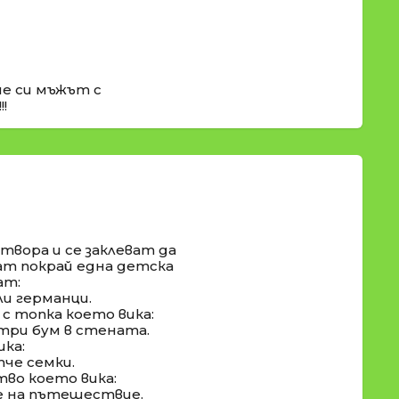
ше си мъжът с
!
твора и се заклеват да
т покрай една детска
ат:
ли германци.
с топка което вика:
-три бум в стената.
ка:
тче семки.
во което вика:
е на пътешествие.