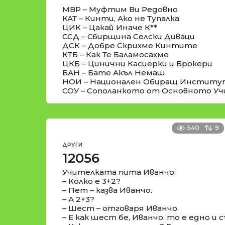
МВР – Муфтим Ви Редовно
КАТ – Кинти, Ако не Тупалка
ЦИК – Цакай Иначе К**
ССД – Сбирщина Селски Диваци
ДСК – Добре Скрихме Кинтите
КТБ – Как Те Баламосахме
ЦКБ – Цинични Касиерки и Брокери
БАН – Бате Акъл Немаш
НОИ – Национален Обиращ Институ
СОУ – Сополанкото от Основното У
540
9
ДРУГИ
12056
Учителката пита Иванчо:
– Колко е 3+2?
– Пет – казва Иванчо.
– А 2+3?
– Шест – отговаря Иванчо.
– Е как шест бе, Иванчо, то е едно и 