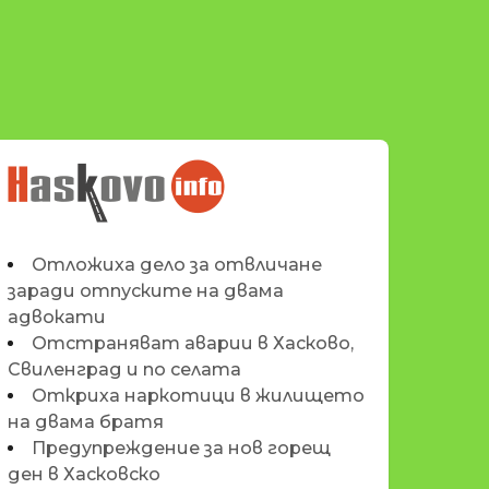
НОВИНИТЕ НА
HASKOVO.INFO
Отложиха дело за отвличане
заради отпуските на двама
адвокати
Отстраняват аварии в Хасково,
Свиленград и по селата
Откриха наркотици в жилището
на двама братя
Предупреждение за нов горещ
ден в Хасковско