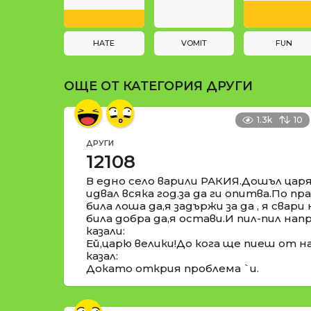
a
и
t
i
HATE
VOMIT
FUN
o
ОЩЕ ОТ КАТЕГОРИЯ
ДРУГИ
n
1.3k
10
ДРУГИ
12108
В едно село варили РАКИЯ.Дошъл ца
идвал всяка год.за да ги опитва.По п
била лоша да,я задържи за да , я свари
била добра да,я остави.И пил-пил нап
казали:
Ей,царю велики!До кога ще пиеш от н
казал:
Докато открия проблема `и.