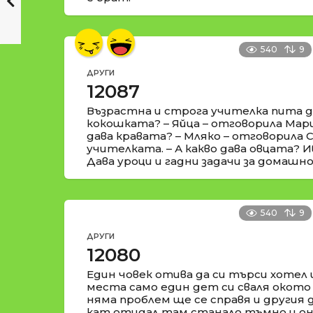
540
9
ДРУГИ
12087
Възрастна и строга учителка пита де
кокошката? – Яйца – отговорила Марий
дава кравата? – Мляко – отговорила С
учителката. – А какво дава овцата? И
Дава уроци и гадни задачи за домашно
540
9
ДРУГИ
12080
Един човек отива да си търси хотел 
места само един дет си сваля окото 
няма проблем ще се справя и другия 
кат отидал там станало тъмно и они