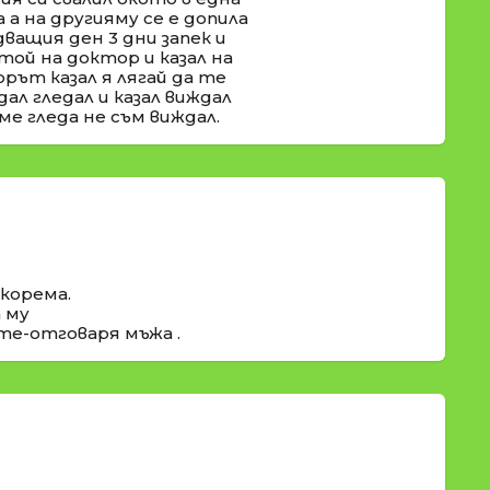
а на другияму се е допила
дващия ден 3 дни запек и
той на доктор и казал на
рът казал я лягай да те
ал гледал и казал виждал
ме гледа не съм виждал.
 корема.
а му
те-отговаря мъжа .