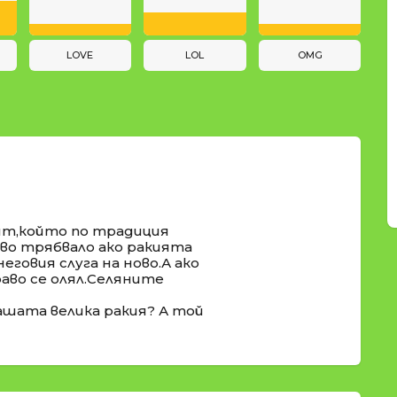
LOVE
LOL
OMG
рят,който по традиция
раво трябвало ако ракията
 неговия слуга на ново.А ако
раво се олял.Селяните
ашата велика ракия? А той