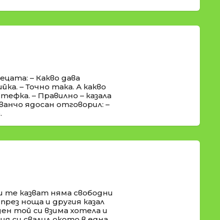
цата: – Какво дава
ка. – Точно така. А какво
тефка. – Правилно – казала
ванчо ядосан отговорил: –
.
и те казват няма свободни
през ноща и другия казал
ден той си взима хотела и
я си свалил окото в една