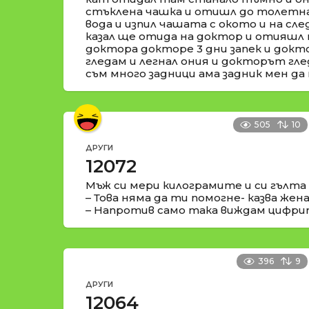
стъклена чашка и отишл до толетна 
вода и изпил чашата с окото и на сле
казал ще отида на доктор и отияшл 
доктора докторе 3 дни запек и докто
гледам и легнал ония и докторът глед
съм много задници ама задник мен да 
505
10
ДРУГИ
12072
Мъж си мери килограмите и си гълта
– Това няма да ти помогне- казва жен
– Напротив само така виждам цифри
396
9
ДРУГИ
12064