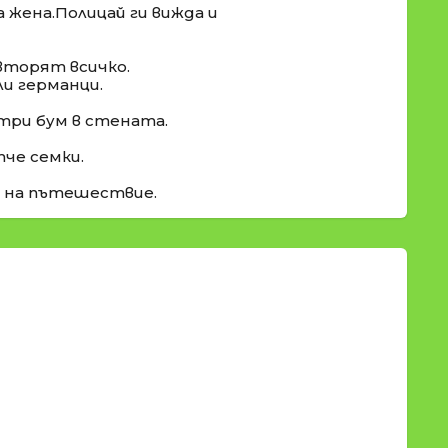
 жена.Полицай ги вижда и
овторят всичко.
ли германци.
-три бум в стената.
тче семки.
 на пътешествие.