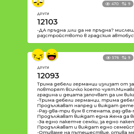
470
9
ДРУГИ
12103
-ДА пръдна ,или да не пръдна? мисле
разстройството в градския автобус!!
576
9
ДРУГИ
12093
Трима дебели германци излизат от за
повторят всичко което чуят.Минава
градина и децата започват да им вик
-Трима дебели германци, трима дебе
Продължават напред и виждат дете 
-Раз-два-три бум в стената, раз-два
Продължават виждат една жена да ви
-За едно пакетче семки, за едно паке
Продължават и виждат едно семейст
-Отиваме на пътешествие, отива м