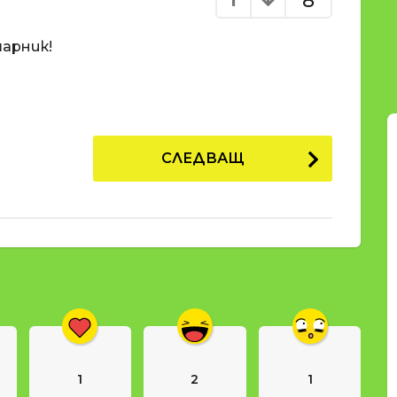
8
арник!
СЛЕДВАЩ
1
2
1