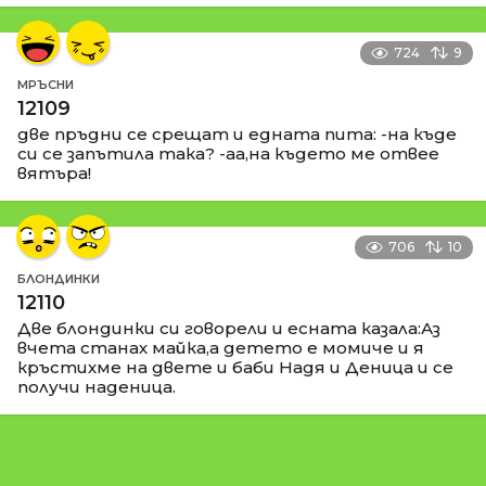
724
9
МРЪСНИ
12109
две пръдни се срещат и едната пита: -на къде
си се запътила така? -аа,на където ме отвее
вятъра!
706
10
БЛОНДИНКИ
12110
Две блондинки си говорели и есната казала:Аз
вчета станах майка,а детето е момиче и я
кръстихме на двете и баби Надя и Деница и се
получи наденица.