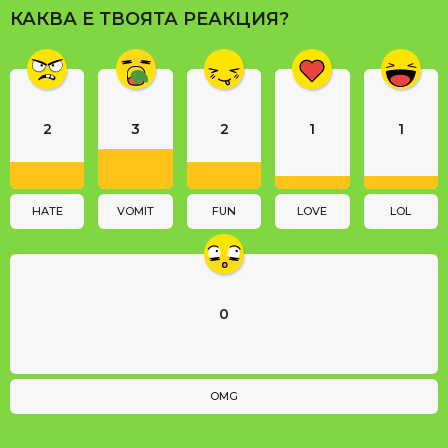
a
КАКВА Е ТВОЯТА РЕАКЦИЯ?
g
i
n
a
2
3
2
1
1
t
i
o
n
HATE
VOMIT
FUN
LOVE
LOL
0
OMG