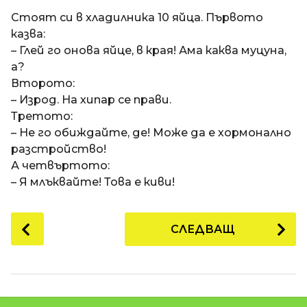
a
t
п
Стоят си в хладилника 10 яйца. Първото
i
р
казва:
е
– Глей го онова яйце, в края! Ама каква муцуна,
д
а?
и
Второто:
1
– Изрод. На хипар се прави.
8
Третото:
г
– Не го обиждайте, де! Може да е хормонално
о
разстройство!
д
А четвъртото:
и
– Я млъквайте! Това е киви!
н
и
P
СЛЕДВАЩ
п
o
р
s
е
t
д
P
и