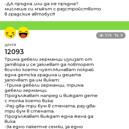
-ДА пръдна ,или да не пръдна?
мислеше си мъжът с разстройството
в градския автобус!!!
576
9
ДРУГИ
12093
Трима дебели германци излизат от
затвора и се заклеват да повторят
всичко което чуят.Минават покрай
една детска градина и децата
започват да им викат:
-Трима дебели германци, трима
дебели германци.
Продължават напред и виждат дете
с топка което вика:
-Раз-два-три бум в стената, раз-два-
три бум в стената.
Продължават виждат една жена да
вика:
-За едно пакетче семки, за едно