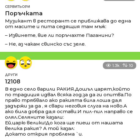
СЕРВИТЬОРИ
Поръчката
Музикант в ресторант се приближава до една
от масите и пита седящия там мъж:
– Извинете, вие ли поръчахте Паганини?
– Не, аз чакам свинско със зеле.
1.3k
10
ДРУГИ
12108
В едно село варили РАКИЯ.Дошъл царят,който
по традиция идвал всяка год.за да ги опитва.По
право трябвало ако ракията била лоша да,я
задържи за да , я свари неговия слуга на ново.А
ако била добра да,я остави.И пил-пил направо се
олял.Селяните казали:
Ей,царю велики!До кога ще пиеш от нашата
велика ракия? А той казал:
Докато открия проблема `и.