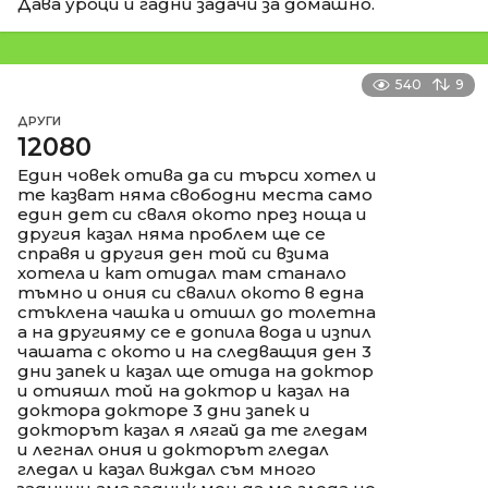
Дава уроци и гадни задачи за домашно.
540
9
ДРУГИ
12080
Един човек отива да си търси хотел и
те казват няма свободни места само
един дет си сваля окото през ноща и
другия казал няма проблем ще се
справя и другия ден той си взима
хотела и кат отидал там станало
тъмно и ония си свалил окото в една
стъклена чашка и отишл до толетна
а на другияму се е допила вода и изпил
чашата с окото и на следващия ден 3
дни запек и казал ще отида на доктор
и отияшл той на доктор и казал на
доктора докторе 3 дни запек и
докторът казал я лягай да те гледам
и легнал ония и докторът гледал
гледал и казал виждал съм много