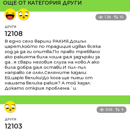
ОЩЕ ОТ КАТЕГОРИЯ
ДРУГИ
1.3k
10
ДРУГИ
12108
В едно село варили РАКИЯ.Дошъл
царят,който по традиция идвал всяка
год.за да ги опитва.По право трябвало
ако ракията била лоша да,я задържи за
да , я свари неговия слуга на ново.А ако
била добра да,я остави.И пил-пил
направо се олял.Селяните казали:
Ей,царю велики!До кога ще пиеш от
нашата велика ракия? А той казал:
Докато открия проблема `и.
506
9
ДРУГИ
12103