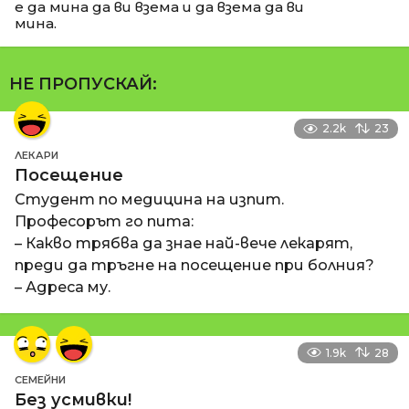
е да мина да ви взема и да взема да ви
мина.
НЕ ПРОПУСКАЙ:
2.2k
23
ЛЕКАРИ
Посещение
Студент по медицина на изпит.
Професорът го пита:
– Какво трябва да знае най-вече лекарят,
преди да тръгне на посещение при болния?
– Адреса му.
1.9k
28
СЕМЕЙНИ
Без усмивки!