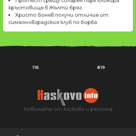
Протест срещу соларен парк блокира
кръстовище в Жълти бряг
Христо Бонев получи отличие от
симеоновградския клуб по борба
116
819
Новините от Хасково и региона