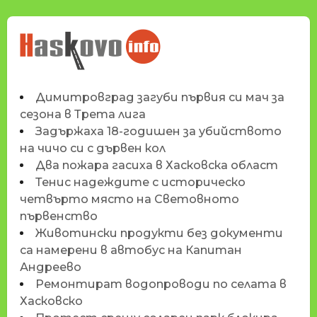
НОВИНИТЕ НА
HASKOVO.INFO
Димитровград загуби първия си мач за
сезона в Трета лига
Задържаха 18-годишен за убийството
на чичо си с дървен кол
Два пожара гасиха в Хасковска област
Тенис надеждите с историческо
четвърто място на Световното
първенство
Животински продукти без документи
са намерени в автобус на Капитан
Андреево
Ремонтират водопроводи по селата в
Хасковско