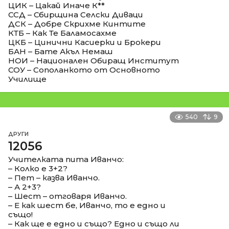
ЦИК – Цакай Иначе К**
ССД – Сбирщина Селски Диваци
ДСК – Добре Скрихме Кинтите
КТБ – Как Те Баламосахме
ЦКБ – Цинични Касиерки и Брокери
БАН – Бате Акъл Немаш
НОИ – Национален Обиращ Институт
СОУ – Сополанкото от Основното
Училище
540
9
ДРУГИ
12056
Учителката пита Иванчо:
– Колко е 3+2?
– Пет – казва Иванчо.
– А 2+3?
– Шест – отговаря Иванчо.
– Е как шест бе, Иванчо, то е едно и
също!
– Как ще е едно и също? Едно и също ли