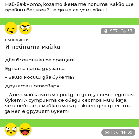
Най-важното, когато жена те попита“Какво ще
правиш без мен?“, е да не се усмихваш!
977
33
БЛОНДИНКИ
И нейната майка
Две блондинки се срещат.
Едната пита другата:
– Защо носиш два букета?
Другата и отговаря:
– Днес майка ми има рожден ден, за нея е единия
букет! А сутринта се обади сестра ми и каза,
че и нейната майка имала рожден ден днес, та
за нея е другият букет!
1.9k
35