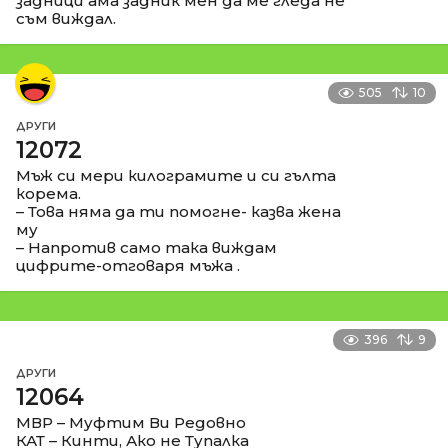
задници ама задник мен да ме гледа не
съм виждал.
505
10
ДРУГИ
12072
Мъж си мери килограмите и си гълта
корема.
– Това няма да ти помогне- казва жена
му
– Напротив само така виждам
цифрите-отговаря мъжа .
396
9
ДРУГИ
12064
МВР – Муфтим Ви Редовно
КАТ – Кинти, Ако не Тупалка