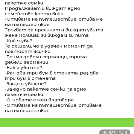
пакетче семки.
Продължават и виждат едно
семейство което вика:
-Отиваме на пътешествие, отива ме
на пътешествие.
Тръгват да пресичат и виждат убита
жена.Полицай ги вижда и ги пита:
-Koй я уби?
Те решели, че е удачен момент да
повторят всичко.
-Трима дебели германци, трима
дебели германци.
-Как я убихте?
-Раз-два-три бум в стената, раз-два-
три бум в стената.
-Защо я убихте?
-За едно пакетче семки, за едно
пакетче семки.
-О, идвате с мен в затвора!
-Отиваме на пътешествие, отиваме
на пътешествие.
828
9