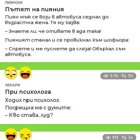
ПИЯНСКИ
Пътят на пияния
Пиян мъж се вози в автобуса седнал до
възрастна жена. Тя му казва:
– Знаете ли, че отивате в ада така!
Пияният станал и се провикнал към шофьора:
– Спрете и ме пуснете да сляза! Объркал съм
автобуса.
3.7k
30
ЛЕКАРИ
При психолога
Ходих при психолог.
Посрещна ме с думите:
– К’во става, луд?
913
24