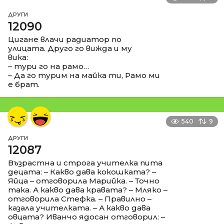
ДРУГИ
12090
Цигане влачи радиатор по
улицата. Друго го вижда и му
вика:
– тури го на рамо…
– Да го турим на майка ти, Рамо ми
е брат.
540
9
ДРУГИ
12087
Възрастна и строга учителка пита
децата: – Какво дава кокошката? –
Яйца – отговорила Марийка. – Точно
така. А какво дава кравата? – Мляко –
отговорила Стефка. – Правилно –
казала учителката. – А какво дава
овцата? Иванчо ядосан отговорил: –