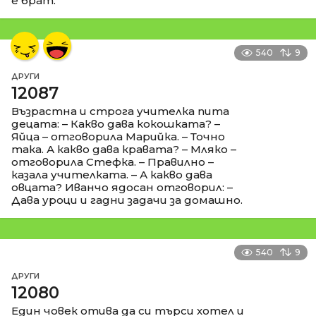
е брат.
540
9
ДРУГИ
12087
Възрастна и строга учителка пита
децата: – Какво дава кокошката? –
Яйца – отговорила Марийка. – Точно
така. А какво дава кравата? – Мляко –
отговорила Стефка. – Правилно –
казала учителката. – А какво дава
овцата? Иванчо ядосан отговорил: –
Дава уроци и гадни задачи за домашно.
540
9
ДРУГИ
12080
Един човек отива да си търси хотел и