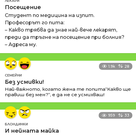
ЛЕКАРИ
Посещение
Студент по медицина на изпит.
Професорът го пита:
– Какво трябва да знае най-вече лекарят,
преди да тръгне на посещение при болния?
– Адреса му.
1.9k
28
СЕМЕЙНИ
Без усмивки!
Най-важното, когато жена те попита“Какво ще
правиш без мен?“, е да не се усмихваш!
959
33
БЛОНДИНКИ
И нейната майка