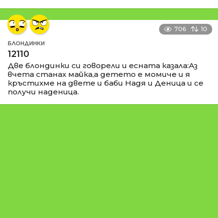
706
10
БЛОНДИНКИ
12110
Две блондинки си говорели и есната казала:Аз
вчета станах майка,а детето е момиче и я
кръстихме на двете и баби Надя и Деница и се
получи наденица.