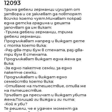
12093
Трима дебели германци излизат от
затвора и се заклеват да повторят
всичко което чуят.Минават покрай
една детска градина и децата
започват да им викат:
-Трима дебели германци, трима
дебели германци.
Продължават напред и виждат дете
с топка което вика:
-Раз-два-три бум в стената, раз-два-
три бум в стената.
Продължават виждат една жена да
вика:
-За едно пакетче семки, за едно
пакетче семки.
Продължават и виждат едно
семейство което вика:
-Отиваме на пътешествие, отива ме
на пътешествие.
Тръгват да пресичат и виждат убита
жена.Полицай ги вижда и ги пита:
-Koй я уби?
Те решели, че е удачен момент да