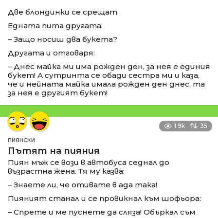
Две блондинки се срещат.
Едната пита другата:
– Защо носиш два букета?
Другата и отговаря:
– Днес майка ми има рожден ден, за нея е единия
букет! А сутринта се обади сестра ми и каза,
че и нейната майка имала рожден ден днес, та
за нея е другият букет!
1.9k
35
ПИЯНСКИ
Пътят на пияния
Пиян мъж се вози в автобуса седнал до
възрастна жена. Тя му казва:
– Знаете ли, че отивате в ада така!
Пияният станал и се провикнал към шофьора:
– Спрете и ме пуснете да сляза! Объркал съм