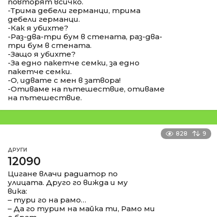
повторят всичко.
-Трима дебели германци, трима
дебели германци.
-Как я убихте?
-Раз-два-три бум в стената, раз-два-
три бум в стената.
-Защо я убихте?
-За едно пакетче семки, за едно
пакетче семки.
-О, идвате с мен в затвора!
-Отиваме на пътешествие, отиваме
на пътешествие.
828
9
ДРУГИ
12090
Цигане влачи радиатор по
улицата. Друго го вижда и му
вика:
– тури го на рамо…
– Да го турим на майка ти, Рамо ми