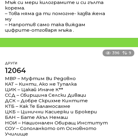
Мъж си мери килограмите и си гълта
корема.
– Това няма да ти помогне- казва жена
му
– Напротив само така виждам
цифрите-отговаря мъжа .
396
9
ДРУГИ
12064
МВР – Муфтим Ви Редовно
КАТ – Кинти, Ако не Тупалка
ЦИК – Цакай Иначе К**
ССД – Сбирщина Селски Диваци
ДСК – Добре Скрихме Кинтите
КТБ – Как Те Баламосахме
ЦКБ – Цинични Касиерки и Брокери
БАН – Бате Акъл Немаш
НОИ – Национален Обиращ Институт
СОУ – Сополанкото от Основното
Училище