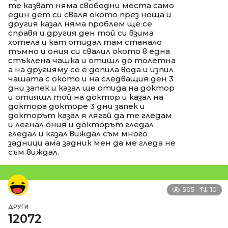
те казват няма свободни места само
един дет си сваля окото през ноща и
другия казал няма проблем ще се
справя и другия ден той си взима
хотела и кат отидал там станало
тъмно и ония си свалил окото в една
стъклена чашка и отишл до толетна
а на другияму се е допила вода и изпил
чашата с окото и на следващия ден 3
дни запек и казал ще отида на доктор
и отияшл той на доктор и казал на
доктора докторе 3 дни запек и
докторът казал я лягай да те гледам
и легнал ония и докторът гледал
гледал и казал виждал съм много
задници ама задник мен да ме гледа не
съм виждал.
505
10
ДРУГИ
12072