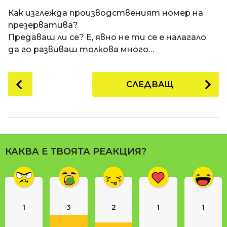
a
t
п
Как изглежда производственият номер на
i
р
презерватива?
е
Предаваш ли се? Е, явно не ти се е налагало
д
да го развиваш толкова много…
и
1
P
СЛЕДВАЩ
8
o
г
s
о
t
д
P
и
a
н
КАКВА Е ТВОЯТА РЕАКЦИЯ?
g
и
i
п
n
р
е
a
д
1
3
2
1
1
t
и
i