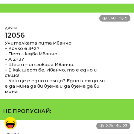
540
9
ДРУГИ
12056
Учителката пита Иванчо:
– Колко е 3+2?
– Пет – казва Иванчо.
– А 2+3?
– Шест – отговаря Иванчо.
– Е как шест бе, Иванчо, то е едно и
също!
– Как ще е едно и също? Едно и също ли
е да мина да ви взема и да взема да ви
мина.
НЕ ПРОПУСКАЙ:
2.2k
23