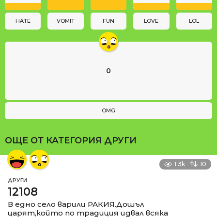
o
n
HATE
VOMIT
FUN
LOVE
LOL
0
OMG
ОЩЕ ОТ КАТЕГОРИЯ
ДРУГИ
1.3k
10
ДРУГИ
12108
В едно село варили РАКИЯ.Дошъл
царят,който по традиция идвал всяка