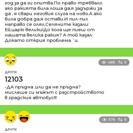
год.за да ги опитва.По право трябвало
ако ракията била лоша да,я задържи за
да , я свари неговия слуга на ново.А ако
била добра да,я остави.И пил-пил
направо се олял.Селяните казали:
Ей,царю велики!До кога ще пиеш от
нашата велика ракия? А той казал:
Докато открия проблема `и.
488
9
ДРУГИ
12103
-ДА пръдна ,или да не пръдна?
мислеше си мъжът с разстройството
в градския автобус!!!
576
9
ДРУГИ