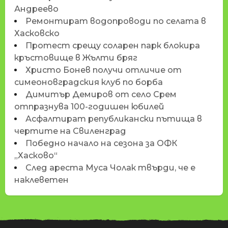
Андреево
Ремонтират водопроводи по селата в
Хасковско
Протест срещу соларен парк блокира
кръстовище в Жълти бряг
Христо Бонев получи отличие от
симеоновградския клуб по борба
Димитър Демиров от село Срем
отпразнува 100-годишен юбилей
Асфалтират републикански пътища в
чертите на Свиленград
Победно начало на сезона за ОФК
„Хасково“
След ареста Муса Чолак твърди, че е
наклеветен