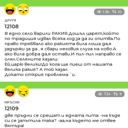
1.3k
10
ДРУГИ
12108
В едно село варили РАКИЯ.Дошъл царят,който
по традиция идвал всяка год.за да ги опитва.По
право трябвало ако ракията била лоша да,я
задържи за да , я свари неговия слуга на ново.А
ако била добра да,я остави.И пил-пил направо се
олял.Селяните казали:
Ей,царю велики!До кога ще пиеш от нашата
велика ракия? А той казал:
Докато открия проблема `и.
724
9
МРЪСНИ
12109
две пръдни се срещат и едната пита: -на къде
си се запътила така? -аа,на където ме отвее
вятъра!