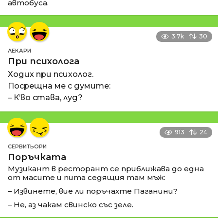
автобуса.
3.7k
30
ЛЕКАРИ
При психолога
Ходих при психолог.
Посрещна ме с думите:
– К’во става, луд?
913
24
СЕРВИТЬОРИ
Поръчката
Музикант в ресторант се приближава до една
от масите и пита седящия там мъж:
– Извинете, вие ли поръчахте Паганини?
– Не, аз чакам свинско със зеле.