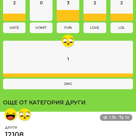
2
0
3
2
2
t
i
o
n
HATE
VOMIT
FUN
LOVE
LOL
1
OMG
ОЩЕ ОТ КАТЕГОРИЯ
ДРУГИ
1.3k
10
ДРУГИ
12108