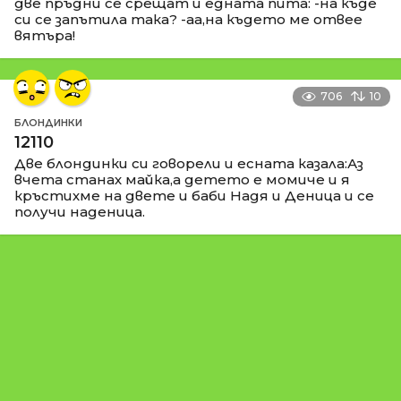
две пръдни се срещат и едната пита: -на къде
си се запътила така? -аа,на където ме отвее
вятъра!
706
10
БЛОНДИНКИ
12110
Две блондинки си говорели и есната казала:Аз
вчета станах майка,а детето е момиче и я
кръстихме на двете и баби Надя и Деница и се
получи наденица.