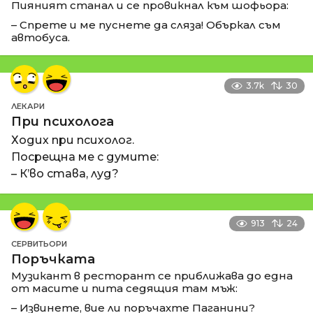
Пияният станал и се провикнал към шофьора:
– Спрете и ме пуснете да сляза! Объркал съм
автобуса.
3.7k
30
ЛЕКАРИ
При психолога
Ходих при психолог.
Посрещна ме с думите:
– К’во става, луд?
913
24
СЕРВИТЬОРИ
Поръчката
Музикант в ресторант се приближава до една
от масите и пита седящия там мъж:
– Извинете, вие ли поръчахте Паганини?