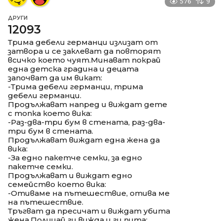
576
9
ДРУГИ
12093
Трима дебели германци излизат от
затвора и се заклеват да повторят
всичко което чуят.Минават покрай
една детска градина и децата
започват да им викат:
-Трима дебели германци, трима
дебели германци.
Продължават напред и виждат дете
с топка което вика:
-Раз-два-три бум в стената, раз-два-
три бум в стената.
Продължават виждат една жена да
вика:
-За едно пакетче семки, за едно
пакетче семки.
Продължават и виждат едно
семейство което вика:
-Отиваме на пътешествие, отива ме
на пътешествие.
Тръгват да пресичат и виждат убита
жена.Полицай ги вижда и ги пита: