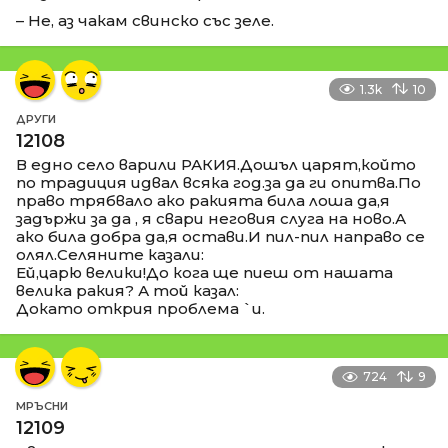
– Не, аз чакам свинско със зеле.
1.3k
10
ДРУГИ
12108
В едно село варили РАКИЯ.Дошъл царят,който
по традиция идвал всяка год.за да ги опитва.По
право трябвало ако ракията била лоша да,я
задържи за да , я свари неговия слуга на ново.А
ако била добра да,я остави.И пил-пил направо се
олял.Селяните казали:
Ей,царю велики!До кога ще пиеш от нашата
велика ракия? А той казал:
Докато открия проблема `и.
724
9
МРЪСНИ
12109