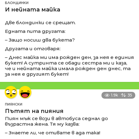
БЛОНДИНКИ
И нейната майка
Две блондинки се срещат.
Едната пита другата:
– Защо носиш два букета?
Другата и отговаря:
– Днес майка ми има рожден ден, за нея е единия
букет! А сутринта се обади сестра ми и каза,
че и нейната майка имала рожден ден днес, та
за нея е другият букет!
1.9k
35
ПИЯНСКИ
Пътят на пияния
Пиян мъж се вози в автобуса седнал до
възрастна жена. Тя му казва:
– Знаете ли, че отивате в ада така!