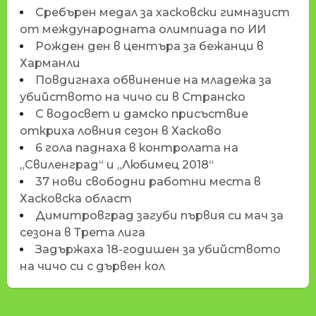
Сребърен медал за хасковски гимназист
от международната олимпиада по ИИ
Рожден ден в центъра за бежанци в
Харманли
Повдигнаха обвинение на младежа за
убийството на чичо си в Странско
С водосвет и дамско присъствие
откриха ловния сезон в Хасково
6 гола паднаха в контролата на
„Свиленград“ и „Любимец 2018“
37 нови свободни работни места в
Хасковска област
Димитровград загуби първия си мач за
сезона в Трета лига
Задържаха 18-годишен за убийството
на чичо си с дървен кол