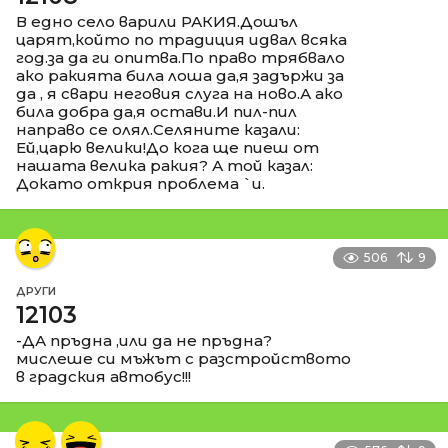
В едно село варили РАКИЯ.Дошъл
царят,който по традиция идвал всяка
год.за да ги опитва.По право трябвало
ако ракията била лоша да,я задържи за
да , я свари неговия слуга на ново.А ако
била добра да,я остави.И пил-пил
направо се олял.Селяните казали:
Ей,царю велики!До кога ще пиеш от
нашата велика ракия? А той казал:
Докато открия проблема `и.
506
9
ДРУГИ
12103
-ДА пръдна ,или да не пръдна?
мислеше си мъжът с разстройството
в градския автобус!!!