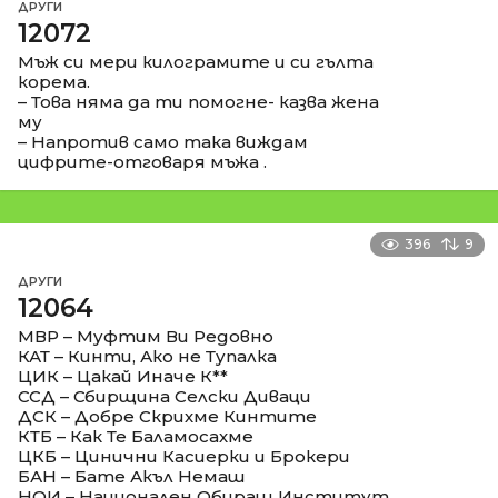
ДРУГИ
12072
Мъж си мери килограмите и си гълта
корема.
– Това няма да ти помогне- казва жена
му
– Напротив само така виждам
цифрите-отговаря мъжа .
396
9
ДРУГИ
12064
МВР – Муфтим Ви Редовно
КАТ – Кинти, Ако не Тупалка
ЦИК – Цакай Иначе К**
ССД – Сбирщина Селски Диваци
ДСК – Добре Скрихме Кинтите
КТБ – Как Те Баламосахме
ЦКБ – Цинични Касиерки и Брокери
БАН – Бате Акъл Немаш
НОИ – Национален Обиращ Институт