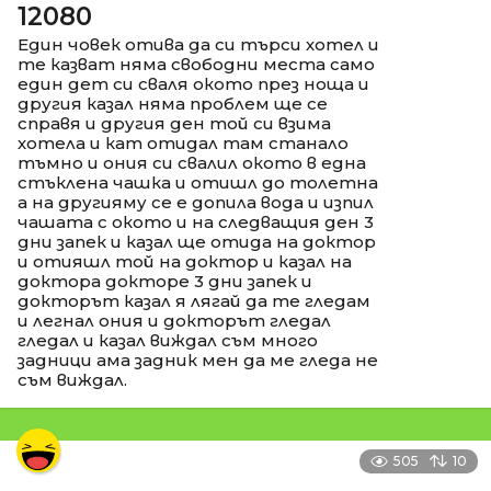
12080
Един човек отива да си търси хотел и
те казват няма свободни места само
един дет си сваля окото през ноща и
другия казал няма проблем ще се
справя и другия ден той си взима
хотела и кат отидал там станало
тъмно и ония си свалил окото в една
стъклена чашка и отишл до толетна
а на другияму се е допила вода и изпил
чашата с окото и на следващия ден 3
дни запек и казал ще отида на доктор
и отияшл той на доктор и казал на
доктора докторе 3 дни запек и
докторът казал я лягай да те гледам
и легнал ония и докторът гледал
гледал и казал виждал съм много
задници ама задник мен да ме гледа не
съм виждал.
505
10