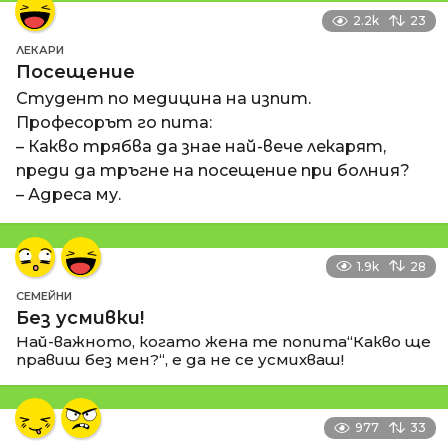
2.2k
23
ЛЕКАРИ
Посещение
Студент по медицина на изпит.
Професорът го пита:
– Какво трябва да знае най-вече лекарят,
преди да тръгне на посещение при болния?
– Адреса му.
1.9k
28
СЕМЕЙНИ
Без усмивки!
Най-важното, когато жена те попита“Какво ще
правиш без мен?“, е да не се усмихваш!
977
33