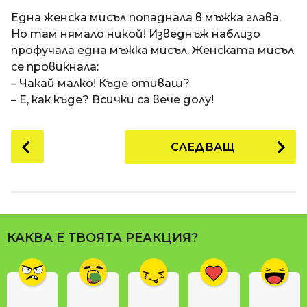
a
t
п
Една женска мисъл попаднала в мъжка глава.
i
р
Но там нямало никой! Изведнъж наблизо
е
профучала една мъжка мисъл. Женската мисъл
д
се провикнала:
и
– Чакай малко! Къде отиваш?
1
– Е, как къде? Всички са вече долу!
8
г
P
СЛЕДВАЩ
о
o
д
s
и
t
н
P
и
a
п
КАКВА Е ТВОЯТА РЕАКЦИЯ?
g
р
i
е
n
д
и
a