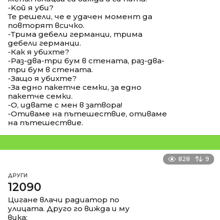
-Koй я уби?
Те решели, че е удачен момент да
повторят всичко.
-Трима дебели германци, трима
дебели германци.
-Как я убихте?
-Раз-два-три бум в стената, раз-два-
три бум в стената.
-Защо я убихте?
-За едно пакетче семки, за едно
пакетче семки.
-О, идвате с мен в затвора!
-Отиваме на пътешествие, отиваме
на пътешествие.
828
9
ДРУГИ
12090
Цигане влачи радиатор по
улицата. Друго го вижда и му
вика: