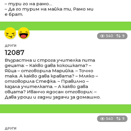
– тури го на рамо…
– Да го турим на майка ти, Рамо ми
е брат.
540
9
ДРУГИ
12087
Възрастна и строга учителка пита
децата: – Какво дава кокошката? –
Яйца – отговорила Марийка. – Точно
така. А какво дава кравата? – Мляко –
отговорила Стефка. – Правилно –
казала учителката. – А какво дава
овцата? Иванчо ядосан отговорил: –
Дава уроци и гадни задачи за домашно.
540
9
ДРУГИ