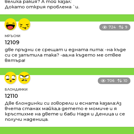
велика ракия? А той казал:
Докато открия проблема `и.
724
9
МРЪСНИ
12109
две пръдни се срещат и едната пита: -на къде
си се запътила така? -аа,на където ме отвее
вятъра!
706
10
БЛОНДИНКИ
12110
Две блондинки си говорели и есната казала:Аз
вчета станах майка,а детето е момиче и я
кръстихме на двете и баби Надя и Деница и се
получи наденица.