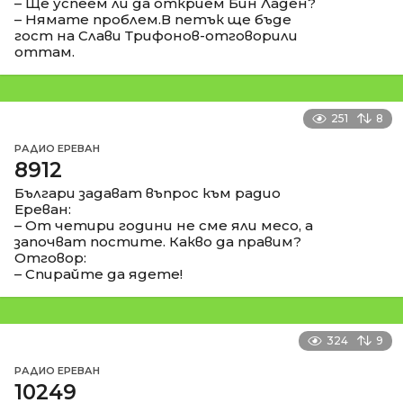
– Ще успеем ли да открием Бин Ладен?
– Нямате проблем.В петък ще бъде
гост на Слави Трифонов-отговорили
оттам.
251
8
РАДИО ЕРЕВАН
8912
Българи задават въпрос към радио
Ереван:
– От четири години не сме яли месо, а
започват постите. Какво да правим?
Отговор:
– Спирайте да ядете!
324
9
РАДИО ЕРЕВАН
10249