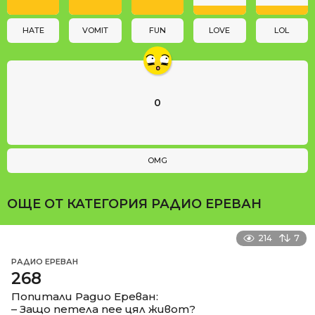
o
n
HATE
VOMIT
FUN
LOVE
LOL
0
OMG
ОЩЕ ОТ КАТЕГОРИЯ
РАДИО ЕРЕВАН
214
7
РАДИО ЕРЕВАН
268
Попитали Радио Ереван:
– Защо петела пее цял живот?