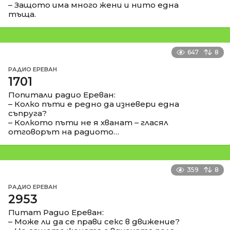
– Защото има много жени и нито една
тъща.
647
8
РАДИО ЕРЕВАН
1701
Попитали радио Ереван:
– Колко пъти е редно да изневери една
съпруга?
– Колкото пъти не я хванат – гласял
отговорът на радиото…
359
8
РАДИО ЕРЕВАН
2953
Питат Радио Ереван:
– Може ли да се прави секс в движение?