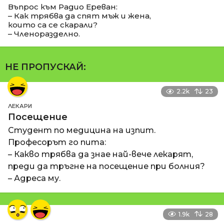
Въпрос към Радио Ереван:
– Как трябва да спят мъж и жена,
които са се скарали?
– Членоразделно.
НЕ ПРОПУСКАЙ:
2.2k
23
ЛЕКАРИ
Посещение
Студент по медицина на изпит.
Професорът го пита:
– Какво трябва да знае най-вече лекарят,
преди да тръгне на посещение при болния?
– Адреса му.
1.9k
28