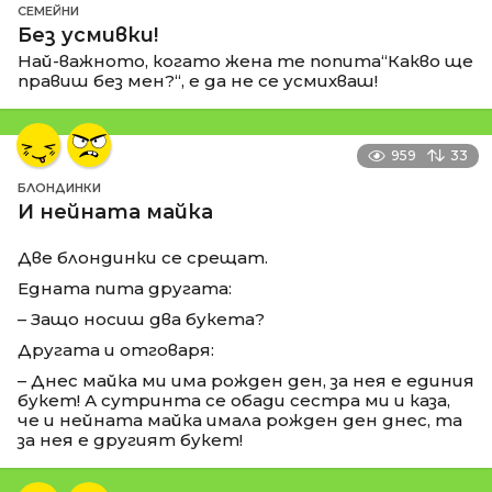
СЕМЕЙНИ
Без усмивки!
Най-важното, когато жена те попита“Какво ще
правиш без мен?“, е да не се усмихваш!
959
33
БЛОНДИНКИ
И нейната майка
Две блондинки се срещат.
Едната пита другата:
– Защо носиш два букета?
Другата и отговаря:
– Днес майка ми има рожден ден, за нея е единия
букет! А сутринта се обади сестра ми и каза,
че и нейната майка имала рожден ден днес, та
за нея е другият букет!