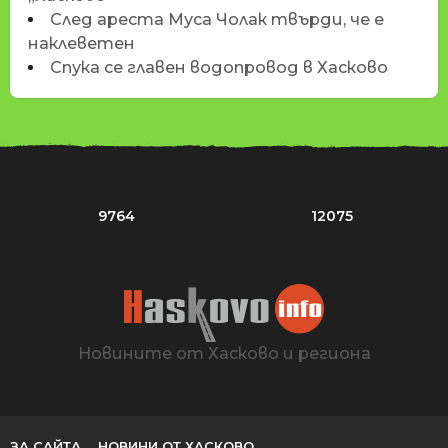
След ареста Муса Чолак твърди, че е
наклеветен
Спука се главен водопровод в Хасково
9764
12075
Новините от Хасково и региона
ЗА САЙТА
НОВИНИ ОТ ХАСКОВО