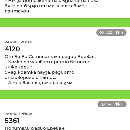
– Не, защото жената с вдигната пола
бяга по-бързо от мъжа със свален
панталон.
323
8
РАДИО ЕРЕВАН
4120
От Би Би Си попитали радио Ереван:
– Колко получават средно вашите
инженери?
След кратка пауза, радиото
отговорило с патос:
– А при вас пък, има расизъм…
341
8
РАДИО ЕРЕВАН
5361
Попитали радио Ереван: