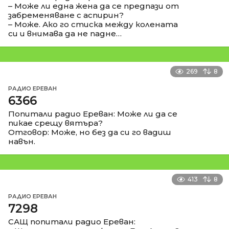
– Може ли една жена да се предпази от
забременяване с аспирин?
– Може. Ако го стиска между колената
си и внимава да не падне…
269
8
РАДИО ЕРЕВАН
6366
Попитали радио Ереван: Може ли да се
пикае срещу вятъра?
Отговор: Може, но без да си го вадиш
навън.
413
8
РАДИО ЕРЕВАН
7298
САЩ попитали радио Ереван: