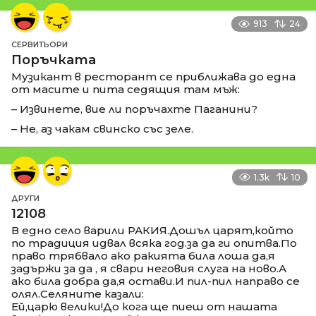
913
24
СЕРВИТЬОРИ
Поръчката
Музикант в ресторант се приближава до една
от масите и пита седящия там мъж:
– Извинете, вие ли поръчахте Паганини?
– Не, аз чакам свинско със зеле.
1.3k
10
ДРУГИ
12108
В едно село варили РАКИЯ.Дошъл царят,който
по традиция идвал всяка год.за да ги опитва.По
право трябвало ако ракията била лоша да,я
задържи за да , я свари неговия слуга на ново.А
ако била добра да,я остави.И пил-пил направо се
олял.Селяните казали:
Ей,царю велики!До кога ще пиеш от нашата