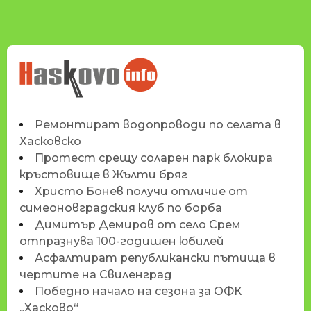
НОВИНИТЕ НА
HASKOVO.INFO
Ремонтират водопроводи по селата в
Хасковско
Протест срещу соларен парк блокира
кръстовище в Жълти бряг
Христо Бонев получи отличие от
симеоновградския клуб по борба
Димитър Демиров от село Срем
отпразнува 100-годишен юбилей
Асфалтират републикански пътища в
чертите на Свиленград
Победно начало на сезона за ОФК
„Хасково“