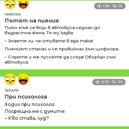
1.9k
35
ПИЯНСКИ
Пътят на пияния
Пиян мъж се вози в автобуса седнал до
възрастна жена. Тя му казва:
– Знаете ли, че отивате в ада така!
Пияният станал и се провикнал към шофьора:
– Спрете и ме пуснете да сляза! Объркал съм
автобуса.
3.7k
30
ЛЕКАРИ
При психолога
Ходих при психолог.
Посрещна ме с думите:
– К’во става, луд?