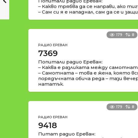
Попитали радио Ереван:
– Какво трябва да се направи, ако т
– Сам си я е нападнал, сам да се и защ
179
8
РАДИО ЕРЕВАН
7369
Попитали радио Ереван:
– Каква е разликата между самотнат
– Самотната – това е жена, която вся
порядъчната обича реда – тази вечер 
нататък.
179
8
РАДИО ЕРЕВАН
9418
Питат радио Ереван: