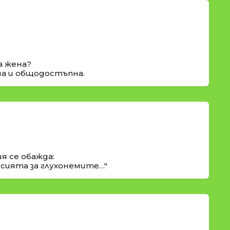
а жена?
на и общодостъпна.
я се обажда:
сията за глухонемите…"