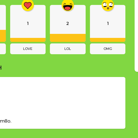
1
2
1
LOVE
LOL
OMG
Н
тво.