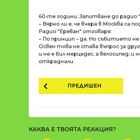
o
и
m
п
60-те години. Запитване до радио "
a
р
t
– Вярно ли е, че вчера в Москва са 
i
е
Радио "Ереван" отговаря:
д
– По принцип – да. Но събитието не с
и
Освен това не става въпрос за друг
1
и не е бил мерцедес, а велосипед; и н
8
откраднали.
г
о
P
д
ПРЕДИШЕН
и
o
н
s
и
t
п
р
P
е
КАКВА Е ТВОЯТА РЕАКЦИЯ?
a
д