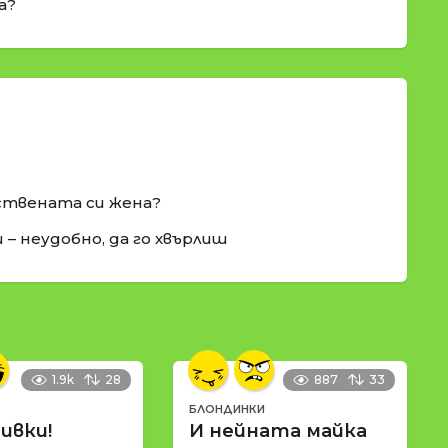
а?
бствената си жена?
ш – неудобно, да го хвърлиш
1.9k
28
887
33
БЛОНДИНКИ
ивки!
И нейната майка