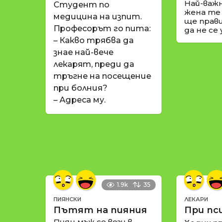
Най-важ
Студент по
жена те
медицина на изпит.
ще прави
Професорът го пита:
да не се
– Какво трябва да
знае най-вече
лекарят, преди да
тръгне на посещение
при болния?
– Адреса му.
1.9k
35
ПИЯНСКИ
ЛЕКАРИ
Пътят на пияния
При пс
Пиян мъж се вози в