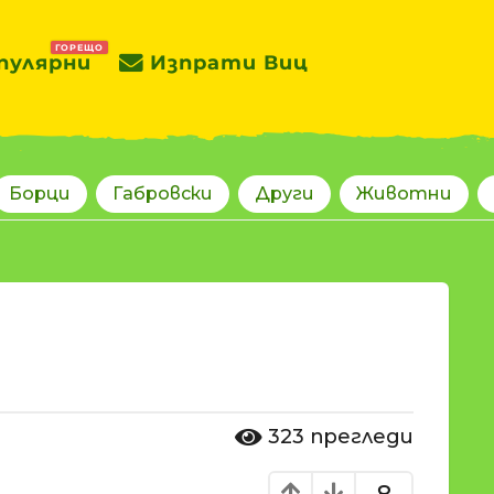
ГОРЕЩО
пулярни
Изпрати Виц
Борци
Габровски
Други
Животни
323
прегледи