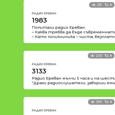
215
8
РАДИО ЕРЕВАН
1983
Попитали радио Ереван:
– Каква трябва да бъде съвременнат
– Като поликлиника – чиста, безплат
233
8
РАДИО ЕРЕВАН
3133
Радио Ереван мълчи 5 часа и на шести
"Драги радиослушатели, завърши еми
359
8
РАДИО ЕРЕВАН