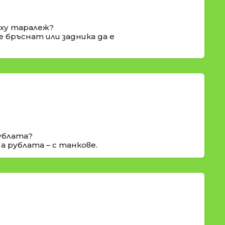
ърху таралеж?
е бръснат или задника да е
рублата?
 а рублата – с танкове.