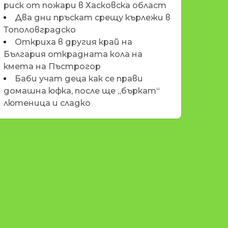
риск от пожари в Хасковска област
Два дни пръскат срещу кърлежи в
Тополовградско
Откриха в другия край на
България открадната кола на
кмета на Пъстрогор
Баби учат деца как се прави
домашна юфка, после ще „бъркат“
лютеница и сладко