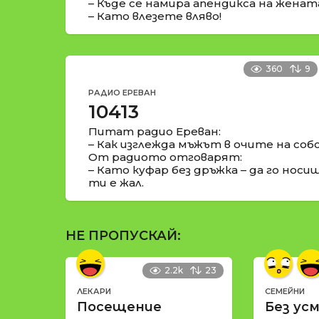
– Къде се намира апендикса на женат
– Като влезете вляво!
360
9
РАДИО ЕРЕВАН
10413
Питат радио Ереван:
– Как изглежда мъжът в очите на со
От радиото отговарят:
– Като куфар без дръжка – да го носи
ти е жал.
НЕ ПРОПУСКАЙ:
2.2k
23
ЛЕКАРИ
СЕМЕЙНИ
Посещение
Без усм