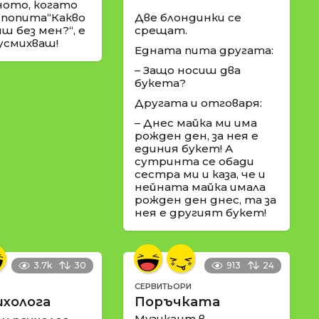
ното, когато
 попита“Какво
Две блондинки се
ш без мен?“, е
срещат.
 усмихваш!
Едната пита другата:
– Защо носиш два
букета?
Другата и отговаря:
– Днес майка ми има
рожден ден, за нея е
единия букет! А
сутринта се обади
сестра ми и каза, че и
нейната майка имала
рожден ден днес, та за
нея е другият букет!
3.7k
30
913
24
СЕРВИТЬОРИ
ихолога
Поръчката
Музикант в