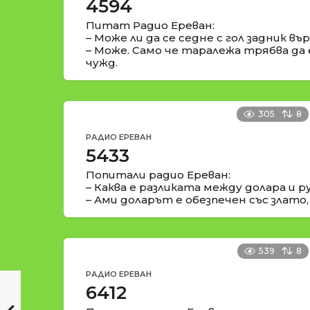
4594
Питат Радио Ереван:
– Може ли да се седне с гол задник в
– Може. Само че таралежа трябва да 
чужд.
305
8
РАДИО ЕРЕВАН
5433
Попитали радио Ереван:
– Каква е разликата между долара и 
– Ами доларът е обезпечен със злато,
539
8
РАДИО ЕРЕВАН
6412