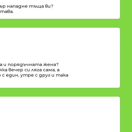
игър нападне тъща ви?
итава.
а и порядъчната жена?
ка вечер си ляга сама, а
с един, утре с друг и така