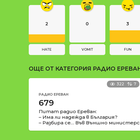
g
и
i
n
2
0
3
a
t
i
HATE
VOMIT
FUN
o
ОЩЕ ОТ КАТЕГОРИЯ
РАДИО ЕРЕВА
n
322
7
РАДИО ЕРЕВАН
679
Питат радио Ереван:
– Има ли надежда в България?
– Разбира се… Във Външно министерс