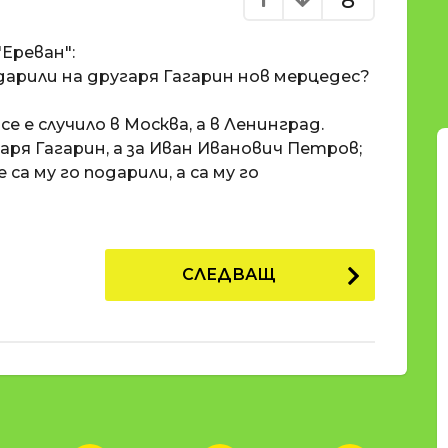
8
Ереван":
подарили на другаря Гагарин нов мерцедес?
е е случило в Москва, а в Ленинград.
аря Гагарин, а за Иван Иванович Петров;
е са му го подарили, а са му го
СЛЕДВАЩ