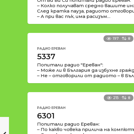
От Би Би Си попитали радио Ереван:
– Колко получават средно вашите и
След кратка пауза, радиото отговори
– А при вас пък, има расизъм…
197
8
РАДИО ЕРЕВАН
5337
Попитали радио "Ереван":
– Може ли в България да избухне граж
– Не – отговорили от радиото – в Бъл
215
8
РАДИО ЕРЕВАН
6301
Попитали радио Ереван:
– По какво човека прилича на компют