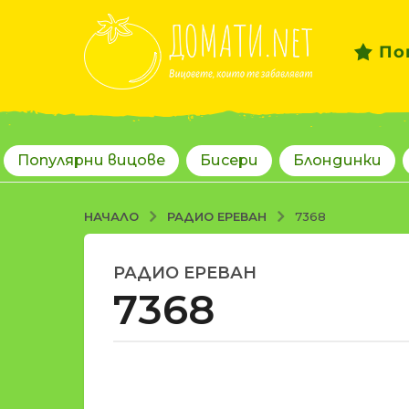
По
Популярни вицове
Бисери
Блондинки
РАДИО ЕРЕВАН
НАЧАЛО
7368
РАДИО ЕРЕВАН
1
7368
8
г
о
д
о
и
т
н
d