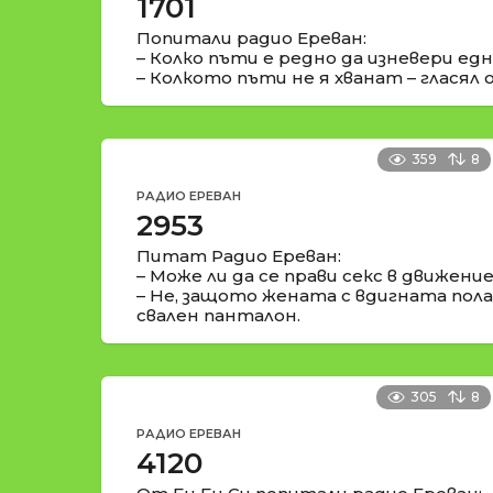
1701
Попитали радио Ереван:
– Колко пъти е редно да изневери едн
– Колкото пъти не я хванат – глася
359
8
РАДИО ЕРЕВАН
2953
Питат Радио Ереван:
– Може ли да се прави секс в движени
– Не, защото жената с вдигната пола
свален панталон.
305
8
РАДИО ЕРЕВАН
4120