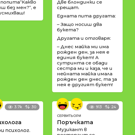
 попита“Какво
Две блондинки се
ш без мен?“, е
срещат.
 усмихваш!
Едната пита другата:
– Защо носиш два
букета?
Другата и отговаря:
– Днес майка ми има
рожден ден, за нея е
единия букет! А
сутринта се обади
сестра ми и каза, че и
нейната майка имала
рожден ден днес, та за
нея е другият букет!
3.7k
30
913
24
СЕРВИТЬОРИ
ихолога
Поръчката
Музикант в
и психолог.
ресторант се