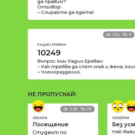
да правим?
Отговор:
– Спирайте да ядете!
324
9
РАДИО ЕРЕВАН
10249
Въпрос към Радио Ереван:
– Как трябва да спят мъж и жена, кои
– Членоразделно.
НЕ ПРОПУСКАЙ:
2.2k
23
ЛЕКАРИ
СЕМЕЙНИ
Посещение
Без усм
Най-важ
Студент по