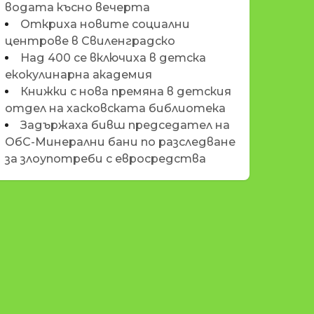
водата късно вечерта
Откриха новите социални
центрове в Свиленградско
Над 400 се включиха в детска
екокулинарна академия
Книжки с нова премяна в детския
отдел на хасковската библиотека
Задържаха бивш председател на
ОбС-Минерални бани по разследване
за злоупотреби с евросредства