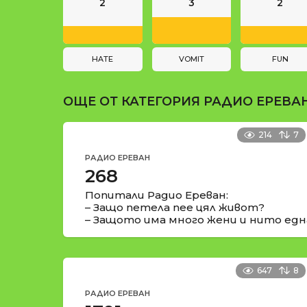
n
и
2
3
2
a
t
i
HATE
VOMIT
FUN
o
ОЩЕ ОТ КАТЕГОРИЯ
РАДИО ЕРЕВА
n
214
7
РАДИО ЕРЕВАН
268
Попитали Радио Ереван:
– Защо петела пее цял живот?
– Защото има много жени и нито едн
647
8
РАДИО ЕРЕВАН