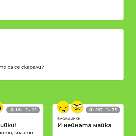
то са се скарали?
1.9k
28
887
33
БЛОНДИНКИ
ивки!
И нейната майка
ното, когато