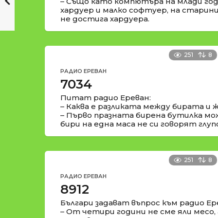
– Също като компютъра на млади го
хардуер и малко софтуер, на старини
не достига хардуера.
251
8
РАДИО ЕРЕВАН
7034
Питат радио Ереван:
– Каква е разликата между бирата и
– Първо празната бирена бутилка мож
бири на една маса не си говорят глуп
251
8
РАДИО ЕРЕВАН
8912
Българи задават въпрос към радио Ер
– От четири години не сме яли месо,