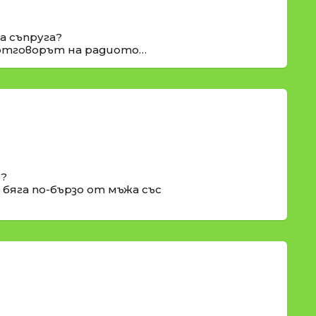
а съпруга?
л отговорът на радиото…
е?
 бяга по-бързо от мъжа със