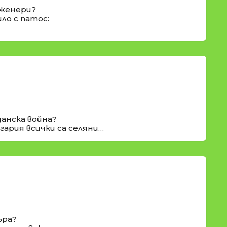
нженери?
ло с патос:
данска война?
гария всички са селяни…
ъра?