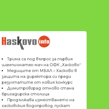
НОВИНИТЕ НА
HASKOVO.INFO
Трима са под въпрос за първия
шампионатен мач на ОФК „Хасково“
Медиците от МБАЛ – Хасково в
защита на директора си преди
резултатите от новия конкурс
Димитровград отново стана
бригадирска столица
Продължава изместването на
хасковския водопровод, пускат