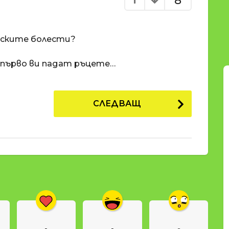
8
еските болести?
, първо ви падат ръцете…
СЛЕДВАЩ