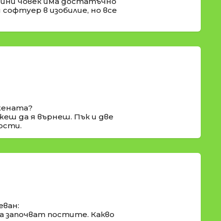
дини човек има достатъчно
 софтуер в изобилие, но все
 жената?
еш да я върнеш. Пък и две
ости.
еван:
 а започват постите. Какво