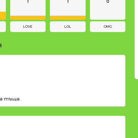
1
1
0
LOVE
LOL
OMG
Н
а тъща.