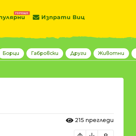
ГОРЕЩО
пулярни
Изпрати Виц
Борци
Габровски
Други
Животни
215
прегледи