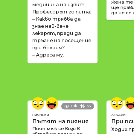
жена те
медицина на изпит.
ще прави
Професорът го пита:
да не се
– Какво трябва да
знае най-вече
лекарят, преди да
тръгне на посещение
при болния?
– Адреса му.
1.9k
35
ПИЯНСКИ
ЛЕКАРИ
Пътят на пияния
При пс
Пиян мъж се вози в
Ходих пр
автобуса седнал до