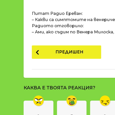
o
и
m
п
Питат Радио Ереван:
a
р
t
– Какви са симптомите на венерич
i
е
Радиото отговорило:
д
– Ами, ако съдим по Венера Милоска
и
1
P
8
ПРЕДИШЕН
г
o
о
s
д
t
и
н
P
и
КАКВА Е ТВОЯТА РЕАКЦИЯ?
a
п
g
р
е
i
д