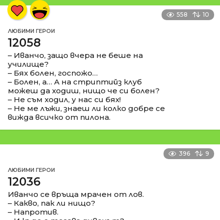
558
10
ЛЮБИМИ ГЕРОИ
12058
– Иванчо, защо вчера не беше на
училище?
– Бях болен, госпожо…
– Болен, а… А на стриптийз клуб
можеш да ходиш, нищо че си болен?
– Не съм ходил, у нас си бях!
– Не ме лъжи, знаеш ли колко добре се
вижда всичко от пилона.
396
9
ЛЮБИМИ ГЕРОИ
12036
Иванчо се връща мрачен от лов.
– Какво, пак ли нищо?
– Напротив.