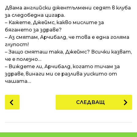
a
t
п
Двама английски джентълмени седят в клуба
i
р
за следобедна цигара.
е
– Кажете, Джеймс, какво мислите за
д
бягането за здраве?
и
– Аз смятам, Арчибалд, че това е една голяма
1
глупост!
8
– Защо смяташ така, Джеймс? Всички казват,
г
че е полезно…
о
– Виждете ли, Арчибалд, когато тичам за
д
здраве, винаги ми се разлива уискито от
и
чашата…
н
и
P
СЛЕДВАЩ
п
o
р
s
е
t
д
P
и