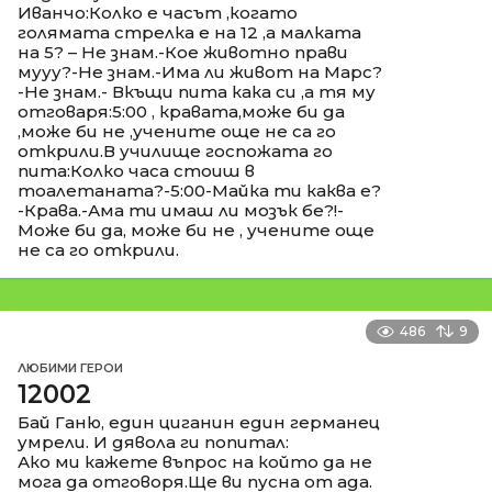
Иванчо:Колко е часът ,когато
голямата стрелка е на 12 ,а малката
на 5? – Не знам.-Кое животно прави
мууу?-Не знам.-Има ли живот на Марс?
-Не знам.- Вкъщи пита кака си ,а тя му
отговаря:5:00 , кравата,може би да
,може би не ,учените още не са го
открили.В училище госпожата го
пита:Колко часа стоиш в
тоалетаната?-5:00-Майка ти каква е?
-Крава.-Ама ти имаш ли мозък бе?!-
Може би да, може би не , учените още
не са го открили.
486
9
ЛЮБИМИ ГЕРОИ
12002
Бай Ганю, един циганин един германец
умрели. И дявола ги попитал:
Ако ми кажете въпрос на който да не
мога да отговоря.Ще ви пусна от ада.