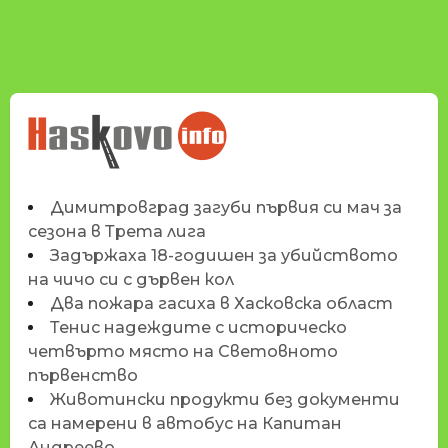
НОВИНИТЕ НА
HASKOVO.INFO
Димитровград загуби първия си мач за
сезона в Трета лига
Задържаха 18-годишен за убийството
на чичо си с дървен кол
Два пожара гасиха в Хасковска област
Тенис надеждите с историческо
четвърто място на Световното
първенство
Животински продукти без документи
са намерени в автобус на Капитан
Андреево