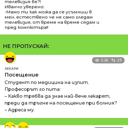
телевизия бе?!
Иванчо уверено:
-Мамо ти как можа да се усъмниш в
мен, естествено че не само гледам
телевизия, от време на време сядам и
пред компютъра!!
НЕ ПРОПУСКАЙ:
2.2k
23
ЛЕКАРИ
Посещение
Студент по медицина на изпит.
Професорът го пита:
– Какво трябва да знае най-вече лекарят,
преди да тръгне на посещение при болния?
– Адреса му.