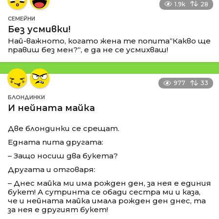
1.9k
28
СЕМЕЙНИ
Без усмивки!
Най-важното, когато жена те попита“Какво ще
правиш без мен?“, е да не се усмихваш!
977
33
БЛОНДИНКИ
И нейната майка
Две блондинки се срещат.
Едната пита другата:
– Защо носиш два букета?
Другата и отговаря:
– Днес майка ми има рожден ден, за нея е единия
букет! А сутринта се обади сестра ми и каза,
че и нейната майка имала рожден ден днес, та
за нея е другият букет!