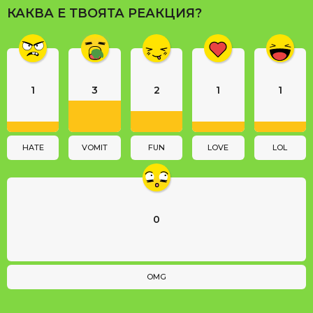
a
КАКВА Е ТВОЯТА РЕАКЦИЯ?
g
i
n
a
1
3
2
1
1
t
i
o
n
HATE
VOMIT
FUN
LOVE
LOL
0
OMG