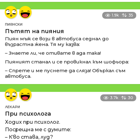
1.9k
35
ПИЯНСКИ
Пътят на пияния
Пиян мъж се вози в автобуса седнал до
възрастна жена. Тя му казва:
– Знаете ли, че отивате в ада така!
Пияният станал и се провикнал към шофьора:
– Спрете и ме пуснете да сляза! Объркал съм
автобуса.
3.7k
30
ЛЕКАРИ
При психолога
Ходих при психолог.
Посрещна ме с думите:
– К’во става, луд?