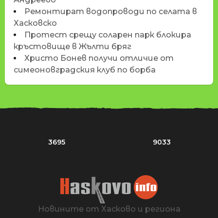
Ремонтират водопроводи по селата в
Хасковско
Протест срещу соларен парк блокира
кръстовище в Жълти бряг
Христо Бонев получи отличие от
симеоновградския клуб по борба
3695
9033
Новините от Хасково и региона