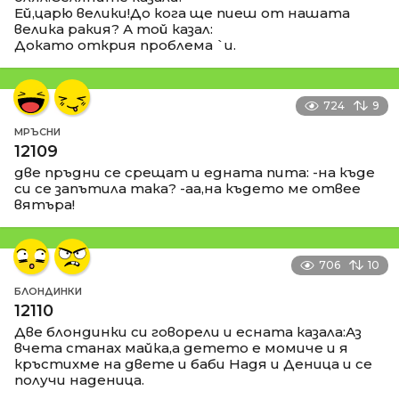
Ей,царю велики!До кога ще пиеш от нашата
велика ракия? А той казал:
Докато открия проблема `и.
724
9
МРЪСНИ
12109
две пръдни се срещат и едната пита: -на къде
си се запътила така? -аа,на където ме отвее
вятъра!
706
10
БЛОНДИНКИ
12110
Две блондинки си говорели и есната казала:Аз
вчета станах майка,а детето е момиче и я
кръстихме на двете и баби Надя и Деница и се
получи наденица.