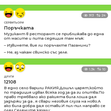
913
24
СЕРВИТЬОРИ
Поръчката
Музикант в ресторант се приближава до една
от масите и пита седящия там мъж:
– Извинете, вие ли поръчахте Паганини?
– Не, аз чакам свинско със зеле.
1.3k
10
ДРУГИ
12108
В едно село варили РАКИЯ.Дошъл царят,който
по традиция идвал всяка год.за да ги опитва.По
право трябвало ако ракията била лоша да,я
задържи за да , я свари неговия слуга на ново.А
ако била добра да,я остави.И пил-пил направо се
олял.Селяните казали: