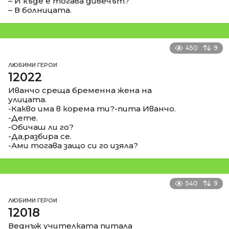
– И къде е тогава дивечът?
– В болницата.
450
9
ЛЮБИМИ ГЕРОИ
12022
Иванчо среща бременна жена на
улицата.
-Какво има в корема ти?-пита Иванчо.
-Дете.
-Обичаш ли го?
-Да,разбира се.
-Ами тогава защо си го изяла?
540
9
ЛЮБИМИ ГЕРОИ
12018
Веднъж учителката питала