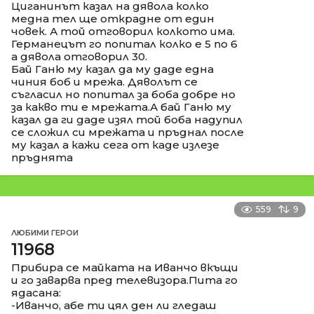
Циганинът казал на дявола колко
медна тел ще открадне от един
човек. А той отговорил колкото има.
Германецът го попитал колко е 5 по 6
а дявола отговорил 30.
Бай Ганю му казал да му даде една
чиния боб и мрежа. Дяволът се
съгласил но попитал за боба добре но
за какво ти е мрежата.А бай Ганю му
казал да ги даде изял той боба надупил
се сложил си мрежата и пръднал после
му казал а кажи сега от каде излезе
пръднята
559
9
ЛЮБИМИ ГЕРОИ
11968
Прибира се майката на Иванчо вкъщи
и го заварва пред телевизора.Пита го
ядасана:
-Иванчо, абе ти цял ден ли гледаш