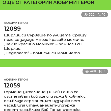
ОЩЕ ОТ КАТЕГОРИЯ
ЛЮБИМИ ГЕРОИ
522
10
ЛЮБИМИ ГЕРОИ
12089
Щирлиц си вървеше по улицата. Срещу
него се зададе много красиво момиче.
„Какво красиво момиче!“ – помисли си
Щирлиц.
„Педераст“ – помисли си момичето.
468
9
ЛЮБИМИ ГЕРОИ
12059
Германец,италианец и Бай Ганьо се
състезават кой ще издържи в ковчек с
оси.Влиза германецът-издържа пет
часа.Влиза италианецът-издържа
десет часа.Влиза Бай Ганьо-издържа