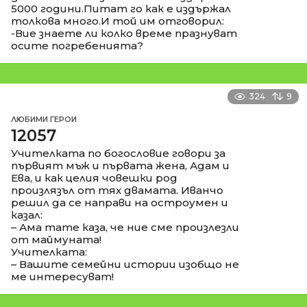
5000 години.Питат го как е издържал
толкова много.И той им отговорил:
-Вие знаете ли колко време празнуват
осите погребенията?
324
9
ЛЮБИМИ ГЕРОИ
12057
Учителката по богословие говори за
първият мъж и първата жена, Адам и
Ева, и как целия човешки род
произлязъл от тях двамата. Иванчо
решил да се направи на остроумен и
казал:
– Ама тате каза, че ние сме произлезли
от маймуната!
Учителката:
– Вашите семейни истории изобщо не
ме интересуват!