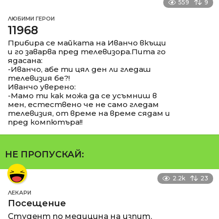
559
9
ЛЮБИМИ ГЕРОИ
11968
Прибира се майката на Иванчо вкъщи
и го заварва пред телевизора.Пита го
ядасана:
-Иванчо, абе ти цял ден ли гледаш
телевизия бе?!
Иванчо уверено:
-Мамо ти как можа да се усъмниш в
мен, естествено че не само гледам
телевизия, от време на време сядам и
пред компютъра!!
НЕ ПРОПУСКАЙ:
2.2k
23
ЛЕКАРИ
Посещение
Студент по медицина на изпит.