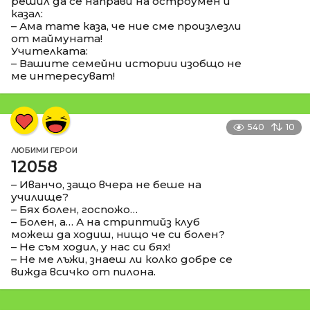
решил да се направи на остроумен и
казал:
– Ама тате каза, че ние сме произлезли
от маймуната!
Учителката:
– Вашите семейни истории изобщо не
ме интересуват!
540
10
ЛЮБИМИ ГЕРОИ
12058
– Иванчо, защо вчера не беше на
училище?
– Бях болен, госпожо…
– Болен, а… А на стриптийз клуб
можеш да ходиш, нищо че си болен?
– Не съм ходил, у нас си бях!
– Не ме лъжи, знаеш ли колко добре се
вижда всичко от пилона.