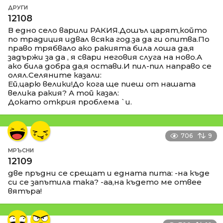
ДРУГИ
12108
В едно село варили РАКИЯ.Дошъл царят,който
по традиция идвал всяка год.за да ги опитва.По
право трябвало ако ракията била лоша да,я
задържи за да , я свари неговия слуга на ново.А
ако била добра да,я остави.И пил-пил направо се
олял.Селяните казали:
Ей,царю велики!До кога ще пиеш от нашата
велика ракия? А той казал:
Докато открия проблема `и.
706
9
МРЪСНИ
12109
две пръдни се срещат и едната пита: -на къде
си се запътила така? -аа,на където ме отвее
вятъра!