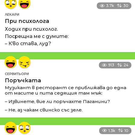
3.7k
30
ЛЕКАРИ
При психолога
Ходих при психолог.
Посрещна ме с думите:
– К’во става, луд?
913
24
СЕРВИТЬОРИ
Поръчката
Музикант в ресторант се приближава до една
от масите и пита седящия там мъж:
– Извинете, вие ли поръчахте Паганини?
– Не, аз чакам свинско със зеле.
1.3k
10