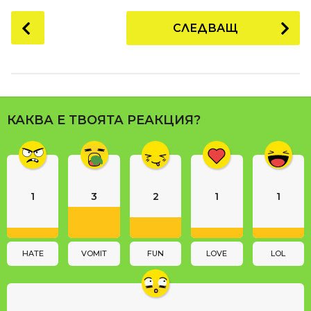
P
СЛЕДВАЩ
o
s
t
P
a
КАКВА Е ТВОЯТА РЕАКЦИЯ?
g
i
n
a
1
3
2
1
1
t
i
o
n
HATE
VOMIT
FUN
LOVE
LOL