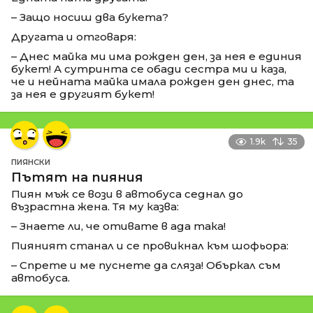
– Защо носиш два букета?
Другата и отговаря:
– Днес майка ми има рожден ден, за нея е единия
букет! А сутринта се обади сестра ми и каза,
че и нейната майка имала рожден ден днес, та
за нея е другият букет!
1.9k
35
ПИЯНСКИ
Пътят на пияния
Пиян мъж се вози в автобуса седнал до
възрастна жена. Тя му казва:
– Знаете ли, че отивате в ада така!
Пияният станал и се провикнал към шофьора:
– Спрете и ме пуснете да сляза! Объркал съм
автобуса.