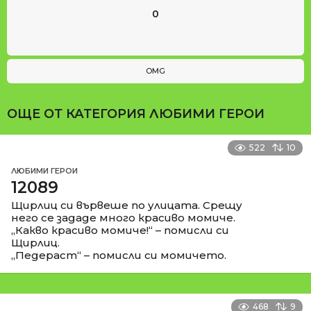
0
OMG
ОЩЕ ОТ КАТЕГОРИЯ
ЛЮБИМИ ГЕРОИ
522
10
ЛЮБИМИ ГЕРОИ
12089
Щирлиц си вървеше по улицата. Срещу
него се зададе много красиво момиче.
„Какво красиво момиче!“ – помисли си
Щирлиц.
„Педераст“ – помисли си момичето.
468
9