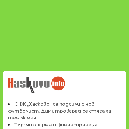
НОВИНИТЕ НА
HASKOVO.INFO
ОФК „Хасково“ се подсили с нов
футболист, Димитровград се стяга за
тежък мач
Търсят фирма и финансиране за