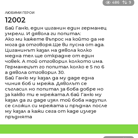
486
9
ЛЮБИМИ ГЕРОИ
12002
Бай Ганю, един циганин един германец
умрели. И дявола ги попитал:
Ако ми кажете въпрос на който да не
мога да отговоря.Ще ви пусна от ада.
Циганинът казал на дявола колко
медна тел ще открадне от един
човек. А той отговорил колкото има.
Германецът го попитал колко е 5 по 6
а дявола отговорил 30.
Бай Ганю му казал да му даде една
чиния боб и мрежа. Дяволът се
съгласил но попитал за боба добре но
за какво ти е мрежата.А бай Ганю му
казал да ги даде изял той боба надупил
се сложил си мрежата и пръднал после
му казал а кажи сега от каде излезе
пръднята