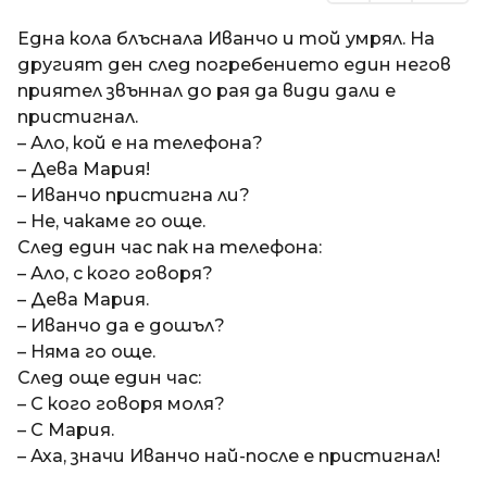
Една кола блъснала Иванчо и той умрял. На
другият ден след погребението един негов
приятел звъннал до рая да види дали е
пристигнал.
– Ало, кой е на телефона?
– Дева Мария!
– Иванчо пристигна ли?
– Не, чакаме го още.
След един час пак на телефона:
– Ало, с кого говоря?
– Дева Мария.
– Иванчо да е дошъл?
– Няма го още.
След още един час:
– С кого говоря моля?
– С Мария.
– Аха, значи Иванчо най-после е пристигнал!