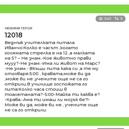
540
9
ЛЮБИМИ ГЕРОИ
12018
Веднъж учителката питала
Иванчо:Колко е часът ,когато
голямата стрелка е на 12 ,а малката
на 5? – Не знам.-Кое животно прави
мууу?-Не знам.-Има ли живот на Марс?
-Не знам.- Вкъщи пита кака си ,а тя му
отговаря:5:00 , кравата,може би да
,може би не ,учените още не са го
открили.В училище госпожата го
пита:Колко часа стоиш в
тоалетаната?-5:00-Майка ти каква е?
-Крава.-Ама ти имаш ли мозък бе?!-
Може би да, може би не , учените още
не са го открили.