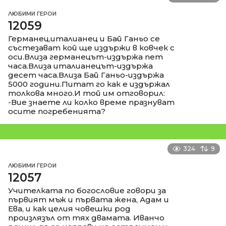
ЛЮБИМИ ГЕРОИ
12059
Германец,италианец и Бай Ганьо се
състезават кой ще издържи в ковчек с
оси.Влиза германецът-издържа пет
часа.Влиза италианецът-издържа
десет часа.Влиза Бай Ганьо-издържа
5000 години.Питат го как е издържал
толкова много.И той им отговорил:
-Вие знаете ли колко време празнуват
осите погребенията?
324
9
ЛЮБИМИ ГЕРОИ
12057
Учителката по богословие говори за
първият мъж и първата жена, Адам и
Ева, и как целия човешки род
произлязъл от тях двамата. Иванчо