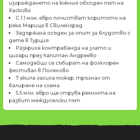
изграждането на южния обходен път на
Хасково
С 1.1 млн. евро почистват коритото на
река Марица в Свиленград
Задържаха осъден за опит за блудство с
дете в Турция
Разкриха контрабанда на злато и
цигари през Капитан Андреево
Самодейци се събират на фолклорен
фестивал в Поляново
7 екипа гасиха пожар, тръгнал от
балиране на слама
5.5 млн. евро ще струва ремонта на
разбит междуселски път