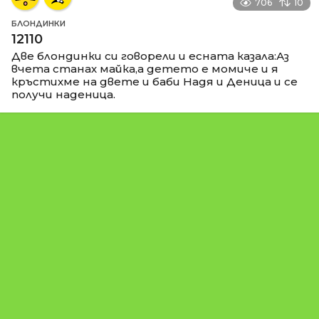
706
10
БЛОНДИНКИ
12110
Две блондинки си говорели и есната казала:Аз
вчета станах майка,а детето е момиче и я
кръстихме на двете и баби Надя и Деница и се
получи наденица.