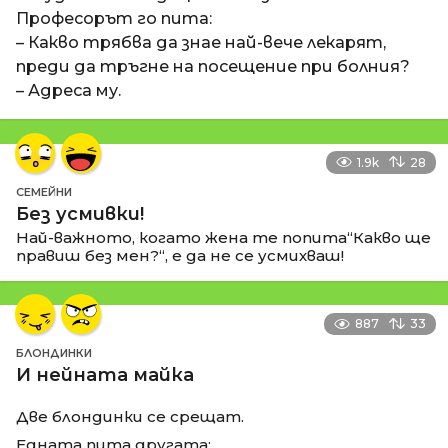
Професорът го пита:
– Какво трябва да знае най-вече лекарят,
преди да тръгне на посещение при болния?
– Адреса му.
1.9k
28
СЕМЕЙНИ
Без усмивки!
Най-важното, когато жена те попита“Какво ще
правиш без мен?“, е да не се усмихваш!
887
33
БЛОНДИНКИ
И нейната майка
Две блондинки се срещат.
Едната пита другата: