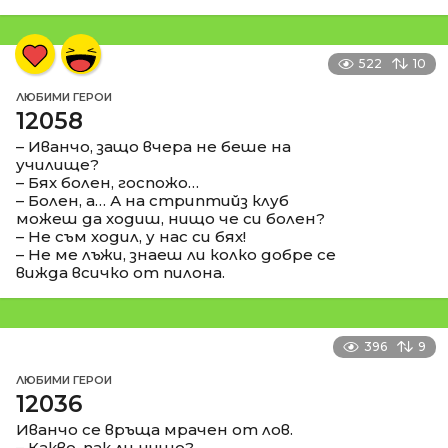
522
10
ЛЮБИМИ ГЕРОИ
12058
– Иванчо, защо вчера не беше на
училище?
– Бях болен, госпожо…
– Болен, а… А на стриптийз клуб
можеш да ходиш, нищо че си болен?
– Не съм ходил, у нас си бях!
– Не ме лъжи, знаеш ли колко добре се
вижда всичко от пилона.
396
9
ЛЮБИМИ ГЕРОИ
12036
Иванчо се връща мрачен от лов.
– Какво, пак ли нищо?