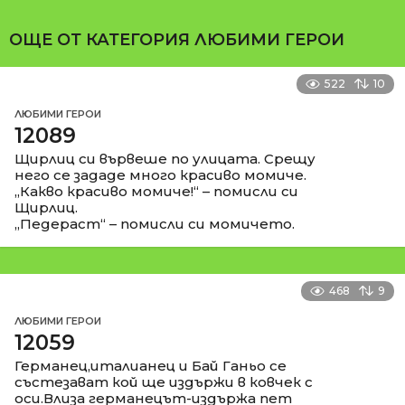
ОЩЕ ОТ КАТЕГОРИЯ
ЛЮБИМИ ГЕРОИ
522
10
ЛЮБИМИ ГЕРОИ
12089
Щирлиц си вървеше по улицата. Срещу
него се зададе много красиво момиче.
„Какво красиво момиче!“ – помисли си
Щирлиц.
„Педераст“ – помисли си момичето.
468
9
ЛЮБИМИ ГЕРОИ
12059
Германец,италианец и Бай Ганьо се
състезават кой ще издържи в ковчек с
оси.Влиза германецът-издържа пет