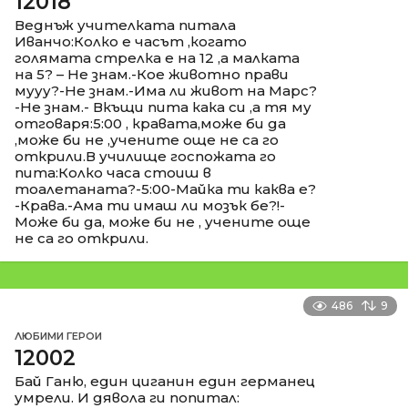
12018
Веднъж учителката питала
Иванчо:Колко е часът ,когато
голямата стрелка е на 12 ,а малката
на 5? – Не знам.-Кое животно прави
мууу?-Не знам.-Има ли живот на Марс?
-Не знам.- Вкъщи пита кака си ,а тя му
отговаря:5:00 , кравата,може би да
,може би не ,учените още не са го
открили.В училище госпожата го
пита:Колко часа стоиш в
тоалетаната?-5:00-Майка ти каква е?
-Крава.-Ама ти имаш ли мозък бе?!-
Може би да, може би не , учените още
не са го открили.
486
9
ЛЮБИМИ ГЕРОИ
12002
Бай Ганю, един циганин един германец
умрели. И дявола ги попитал: