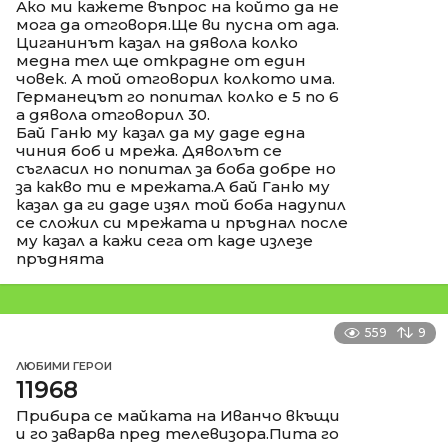
Ако ми кажете въпрос на който да не
мога да отговоря.Ще ви пусна от ада.
Циганинът казал на дявола колко
медна тел ще открадне от един
човек. А той отговорил колкото има.
Германецът го попитал колко е 5 по 6
а дявола отговорил 30.
Бай Ганю му казал да му даде една
чиния боб и мрежа. Дяволът се
съгласил но попитал за боба добре но
за какво ти е мрежата.А бай Ганю му
казал да ги даде изял той боба надупил
се сложил си мрежата и пръднал после
му казал а кажи сега от каде излезе
пръднята
559
9
ЛЮБИМИ ГЕРОИ
11968
Прибира се майката на Иванчо вкъщи
и го заварва пред телевизора.Пита го