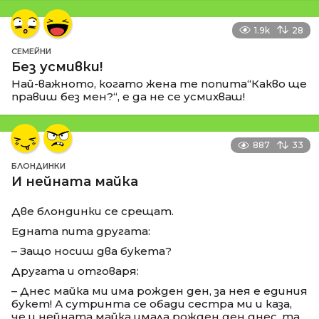
1.9k
28
СЕМЕЙНИ
Без усмивки!
Най-важното, когато жена те попита“Какво ще
правиш без мен?“, е да не се усмихваш!
887
33
БЛОНДИНКИ
И нейната майка
Две блондинки се срещат.
Едната пита другата:
– Защо носиш два букета?
Другата и отговаря:
– Днес майка ми има рожден ден, за нея е единия
букет! А сутринта се обади сестра ми и каза,
че и нейната майка имала рожден ден днес, та