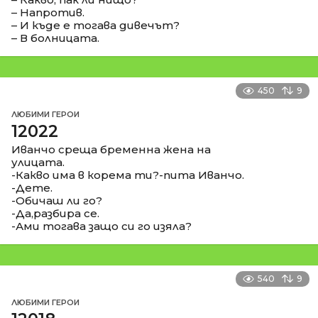
– Напротив.
– И къде е тогава дивечът?
– В болницата.
450
9
ЛЮБИМИ ГЕРОИ
12022
Иванчо среща бременна жена на
улицата.
-Какво има в корема ти?-пита Иванчо.
-Дете.
-Обичаш ли го?
-Да,разбира се.
-Ами тогава защо си го изяла?
540
9
ЛЮБИМИ ГЕРОИ