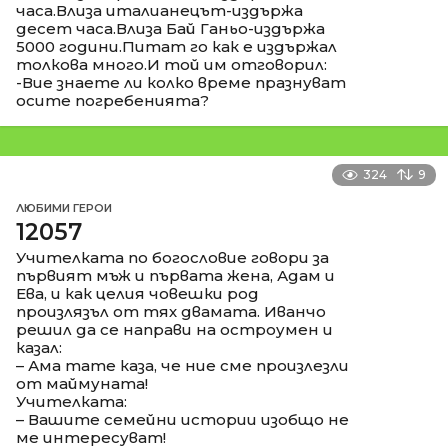
часа.Влиза италианецът-издържа
десет часа.Влиза Бай Ганьо-издържа
5000 години.Питат го как е издържал
толкова много.И той им отговорил:
-Вие знаете ли колко време празнуват
осите погребенията?
324
9
ЛЮБИМИ ГЕРОИ
12057
Учителката по богословие говори за
първият мъж и първата жена, Адам и
Ева, и как целия човешки род
произлязъл от тях двамата. Иванчо
решил да се направи на остроумен и
казал:
– Ама тате каза, че ние сме произлезли
от маймуната!
Учителката:
– Вашите семейни истории изобщо не
ме интересуват!