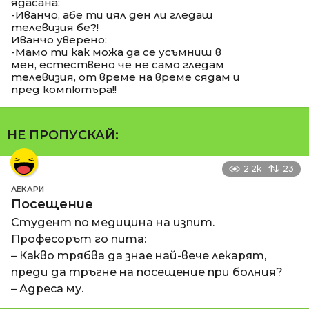
ядасана:
-Иванчо, абе ти цял ден ли гледаш
телевизия бе?!
Иванчо уверено:
-Мамо ти как можа да се усъмниш в
мен, естествено че не само гледам
телевизия, от време на време сядам и
пред компютъра!!
НЕ ПРОПУСКАЙ:
2.2k
23
ЛЕКАРИ
Посещение
Студент по медицина на изпит.
Професорът го пита:
– Какво трябва да знае най-вече лекарят,
преди да тръгне на посещение при болния?
– Адреса му.