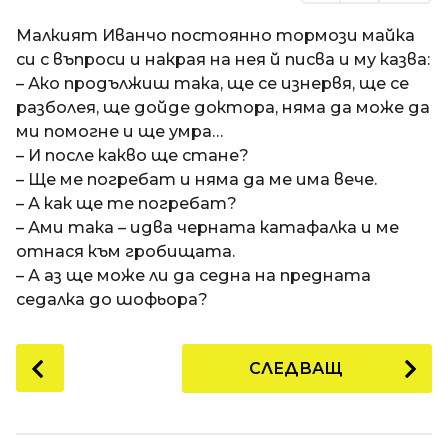
Малкият Иванчо постоянно тормози майка
си с въпроси и накрая на нея й писва и му казва:
– Ако продължиш така, ще се изнервя, ще се
разболея, ще дойде доктора, няма да може да
ми помогне и ще умра…
– И после какво ще стане?
– Ще ме погребат и няма да ме има вече.
– А как ще те погребат?
– Ами така – идва черната катафалка и ме
отнася към гробищата.
– А аз ще може ли да седна на предната
седалка до шофьора?
P
СЛЕДВАЩ
o
s
t