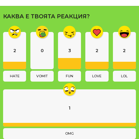
P
a
КАКВА Е ТВОЯТА РЕАКЦИЯ?
g
i
n
a
2
0
3
2
2
t
i
o
n
HATE
VOMIT
FUN
LOVE
LOL
1
OMG