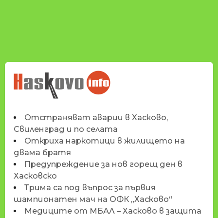
НОВИНИТЕ НА
HASKOVO.INFO
Отстраняват аварии в Хасково,
Свиленград и по селата
Откриха наркотици в жилището на
двама братя
Предупреждение за нов горещ ден в
Хасковско
Трима са под въпрос за първия
шампионатен мач на ОФК „Хасково“
Медиците от МБАЛ – Хасково в защита