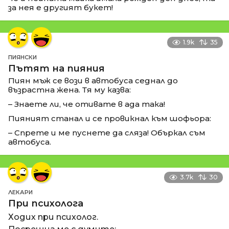
за нея е другият букет!
1.9k
35
ПИЯНСКИ
Пътят на пияния
Пиян мъж се вози в автобуса седнал до
възрастна жена. Тя му казва:
– Знаете ли, че отивате в ада така!
Пияният станал и се провикнал към шофьора:
– Спрете и ме пуснете да сляза! Объркал съм
автобуса.
3.7k
30
ЛЕКАРИ
При психолога
Ходих при психолог.