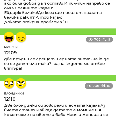
ако била добра да,я остави.И пил-пил направо се
олял.Селяните казали:
Ей,царю велики!До кога ще пиеш от нашата
велика ракия? А той казал:
Докато открия проблема `и.
706
9
МРЪСНИ
12109
две пръдни се срещат и едната пита: -на къде
си се запътила така? -аа,на където ме отвее
вятъра!
706
10
БЛОНДИНКИ
12110
Две блондинки си говорели и есната казала:Аз
вчета станах майка,а детето е момиче и я
кръстихме на двете и баби Надя и Деница и се