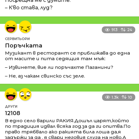
Посрещна ме с думите:
– К’во става, луд?
913
24
СЕРВИТЬОРИ
Поръчката
Музикант в ресторант се приближава до една
от масите и пита седящия там мъж:
– Извинете, вие ли поръчахте Паганини?
– Не, аз чакам свинско със зеле.
1.3k
10
ДРУГИ
12108
В едно село варили РАКИЯ.Дошъл царят,който
по традиция идвал всяка год.за да ги опитва.По
право трябвало ако ракията била лоша да,я
задържи за да , я свари неговия слуга на ново.А