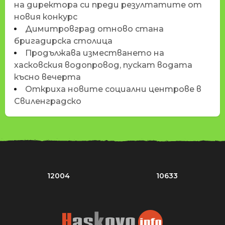
на директора си преди резултатите от
новия конкурс
Димитровград отново стана
бригадирска столица
Продължава изместването на
хасковския водопровод, пускат водата
късно вечерта
Откриха новите социални центрове в
Свиленградско
12004
10633