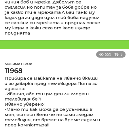
чиния боб и мрежа. Дяволът се
съгласил но попитал за боба добре но
за какво ти е мрежата.А бай Ганю му
казал да ги даде изял той боба надупил
се сложил си мрежата и пръднал после
му казал а кажи сега от каде излезе
пръднята
559
9
ЛЮБИМИ ГЕРОИ
11968
Прибира се майката на Иванчо вкъщи
и го заварва пред телевизора.Пита го
ядасана:
-Иванчо, абе ти цял ден ли гледаш
телевизия бе?!
Иванчо уверено:
-Мамо ти как можа да се усъмниш в
мен, естествено че не само гледам
телевизия, от време на време сядам и
пред компютъра!!