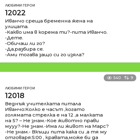
ЛЮБИМИ ГЕРОИ
12022
Иванчо среща бременна жена на
улицата.
-Какво има в корема ти?-пита Иванчо.
-Дете.
-Обичаш ли го?
-Да,разбира се.
-Ами тогава защо си го изяла?
540
9
ЛЮБИМИ ГЕРОИ
12018
Веднъж учителката питала
Иванчо:Колко е часът ,когато
голямата стрелка е на 12 ,а малката
на 5? – Не знам.-Кое животно прави
мууу?-Не знам.-Има ли живот на Марс?
-Не знам.- Вкъщи пита кака си ,а тя му
отговаря:5:00 , кравата,може би да