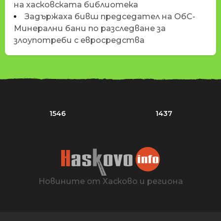
на хасковската библиотека
Задържаха бивш председател на ОбС-
Минерални бани по разследване за
злоупотреби с евросредства
1546
1437
Новините от Хасково и региона