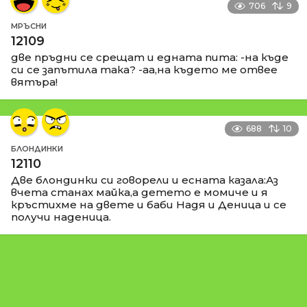
706
9
МРЪСНИ
12109
две пръдни се срещат и едната пита: -на къде
си се запътила така? -аа,на където ме отвее
вятъра!
688
10
БЛОНДИНКИ
12110
Две блондинки си говорели и есната казала:Аз
вчета станах майка,а детето е момиче и я
кръстихме на двете и баби Надя и Деница и се
получи наденица.