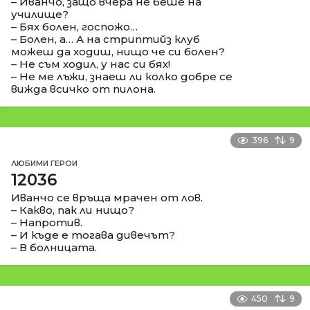
– Иванчо, защо вчера не беше на
училище?
– Бях болен, госпожо…
– Болен, а… А на стриптийз клуб
можеш да ходиш, нищо че си болен?
– Не съм ходил, у нас си бях!
– Не ме лъжи, знаеш ли колко добре се
вижда всичко от пилона.
396
9
ЛЮБИМИ ГЕРОИ
12036
Иванчо се връща мрачен от лов.
– Какво, пак ли нищо?
– Напротив.
– И къде е тогава дивечът?
– В болницата.
450
9