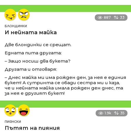
887
33
БЛОНДИНКИ
И нейната майка
Две блондинки се срещат.
Едната пита другата:
– Защо носиш два букета?
Другата и отговаря:
– Днес майка ми има рожден ден, за нея е единия
букет! А сутринта се обади сестра ми и каза,
че и нейната майка имала рожден ден днес, та
за нея е другият букет!
1.9k
35
ПИЯНСКИ
Пътят на пияния