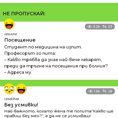
НЕ ПРОПУСКАЙ:
2.2k
23
ЛЕКАРИ
Посещение
Студент по медицина на изпит.
Професорът го пита:
– Какво трябва да знае най-вече лекарят,
преди да тръгне на посещение при болния?
– Адреса му.
1.9k
28
СЕМЕЙНИ
Без усмивки!
Най-важното, когато жена те попита“Какво ще
правиш без мен?“, е да не се усмихваш!