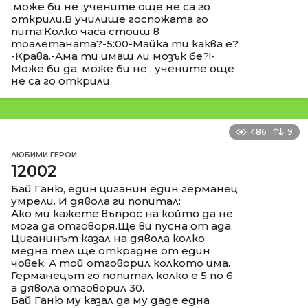
,може би не ,учените още не са го
открили.В училище госпожата го
пита:Колко часа стоиш в
тоалетаната?-5:00-Майка ти каква е?
-Крава.-Ама ти имаш ли мозък бе?!-
Може би да, може би не , учените още
не са го открили.
486
9
ЛЮБИМИ ГЕРОИ
12002
Бай Ганю, един циганин един германец
умрели. И дявола ги попитал:
Ако ми кажете въпрос на който да не
мога да отговоря.Ще ви пусна от ада.
Циганинът казал на дявола колко
медна тел ще открадне от един
човек. А той отговорил колкото има.
Германецът го попитал колко е 5 по 6
а дявола отговорил 30.
Бай Ганю му казал да му даде една