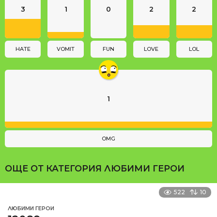
3
1
0
2
2
t
i
o
n
HATE
VOMIT
FUN
LOVE
LOL
1
OMG
ОЩЕ ОТ КАТЕГОРИЯ
ЛЮБИМИ ГЕРОИ
522
10
ЛЮБИМИ ГЕРОИ