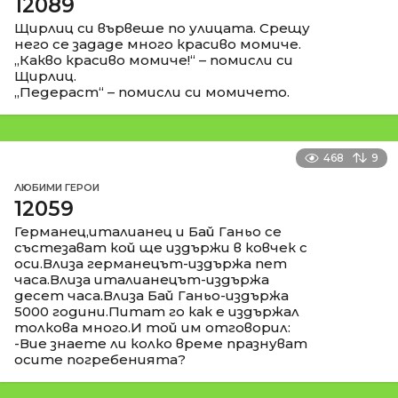
12089
Щирлиц си вървеше по улицата. Срещу
него се зададе много красиво момиче.
„Какво красиво момиче!“ – помисли си
Щирлиц.
„Педераст“ – помисли си момичето.
468
9
ЛЮБИМИ ГЕРОИ
12059
Германец,италианец и Бай Ганьо се
състезават кой ще издържи в ковчек с
оси.Влиза германецът-издържа пет
часа.Влиза италианецът-издържа
десет часа.Влиза Бай Ганьо-издържа
5000 години.Питат го как е издържал
толкова много.И той им отговорил:
-Вие знаете ли колко време празнуват
осите погребенията?