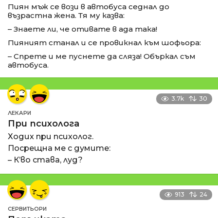
Пиян мъж се вози в автобуса седнал до
възрастна жена. Тя му казва:
– Знаете ли, че отивате в ада така!
Пияният станал и се провикнал към шофьора:
– Спрете и ме пуснете да сляза! Объркал съм
автобуса.
3.7k
30
ЛЕКАРИ
При психолога
Ходих при психолог.
Посрещна ме с думите:
– К’во става, луд?
913
24
СЕРВИТЬОРИ