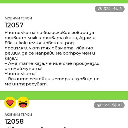
324
9
ЛЮБИМИ ГЕРОИ
12057
Учителката по богословие говори за
първият мъж и първата жена, Адам и
Ева, и как целия човешки род
произлязъл от тях двамата. Иванчо
решил да се направи на остроумен и
казал:
– Ама тате каза, че ние сме произлезли
от маймуната!
Учителката:
– Вашите семейни истории изобщо не
ме интересуват!
522
10
ЛЮБИМИ ГЕРОИ
12058