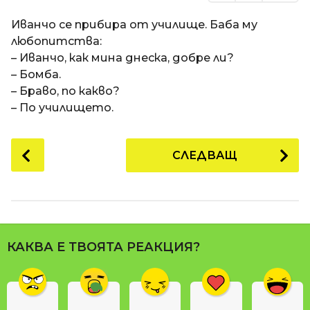
Иванчо се прибира от училище. Баба му
любопитства:
– Иванчо, как мина днеска, добре ли?
– Бомба.
– Браво, по какво?
– По училището.
P
СЛЕДВАЩ
o
s
t
P
a
КАКВА Е ТВОЯТА РЕАКЦИЯ?
g
i
n
a