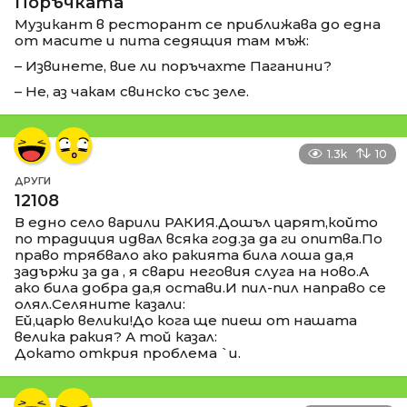
Поръчката
Музикант в ресторант се приближава до една
от масите и пита седящия там мъж:
– Извинете, вие ли поръчахте Паганини?
– Не, аз чакам свинско със зеле.
1.3k
10
ДРУГИ
12108
В едно село варили РАКИЯ.Дошъл царят,който
по традиция идвал всяка год.за да ги опитва.По
право трябвало ако ракията била лоша да,я
задържи за да , я свари неговия слуга на ново.А
ако била добра да,я остави.И пил-пил направо се
олял.Селяните казали:
Ей,царю велики!До кога ще пиеш от нашата
велика ракия? А той казал:
Докато открия проблема `и.