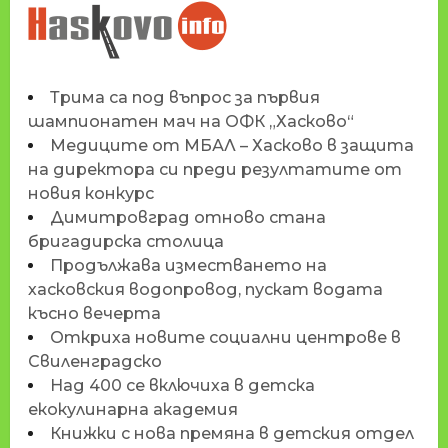
НОВИНИТЕ НА
HASKOVO.INFO
Трима са под въпрос за първия
шампионатен мач на ОФК „Хасково“
Медиците от МБАЛ – Хасково в защита
на директора си преди резултатите от
новия конкурс
Димитровград отново стана
бригадирска столица
Продължава изместването на
хасковския водопровод, пускат водата
късно вечерта
Откриха новите социални центрове в
Свиленградско
Над 400 се включиха в детска
екокулинарна академия
Книжки с нова премяна в детския отдел