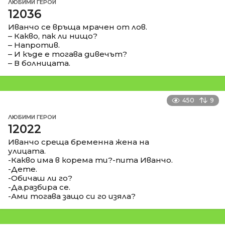
ЛЮБИМИ ГЕРОИ
12036
Иванчо се връща мрачен от лов.
– Какво, пак ли нищо?
– Напротив.
– И къде е тогава дивечът?
– В болницата.
450
9
ЛЮБИМИ ГЕРОИ
12022
Иванчо среща бременна жена на
улицата.
-Какво има в корема ти?-пита Иванчо.
-Дете.
-Обичаш ли го?
-Да,разбира се.
-Ами тогава защо си го изяла?