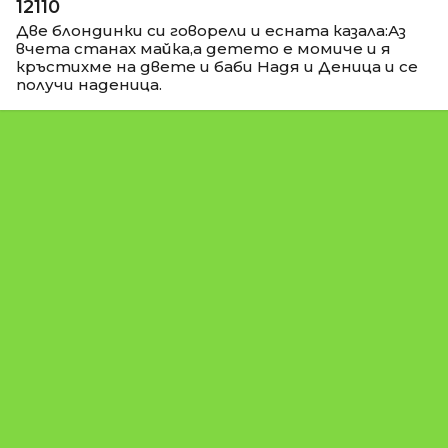
12110
Две блондинки си говорели и есната казала:Аз
вчета станах майка,а детето е момиче и я
кръстихме на двете и баби Надя и Деница и се
получи наденица.