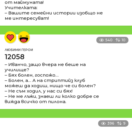
от маймуната!
Учителката:
– Вашите семейни истории изобщо не
ме интересуват!
540
10
ЛЮБИМИ ГЕРОИ
12058
– Иванчо, защо вчера не беше на
училище?
– Бях болен, госпожо…
– Болен, а… А на стриптийз клуб
можеш да ходиш, нищо че си болен?
– Не съм ходил, у нас си бях!
– Не ме лъжи, знаеш ли колко добре се
вижда всичко от пилона.
396
9