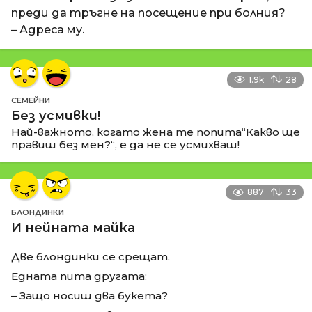
преди да тръгне на посещение при болния?
– Адреса му.
1.9k
28
СЕМЕЙНИ
Без усмивки!
Най-важното, когато жена те попита“Какво ще
правиш без мен?“, е да не се усмихваш!
887
33
БЛОНДИНКИ
И нейната майка
Две блондинки се срещат.
Едната пита другата:
– Защо носиш два букета?