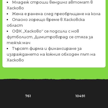
Младеж строши вендинг автомат в
Хасково
Жена е ранена след преобръщане на кола
Опасно горещо време в Хасковска
област
ОФК „Хасково“ се подсили с нов
футболист, Димитровград се стяга за
тежък мач
Търсят фирма и финансиране за
изграждането на южния обходен път на
Хасково
761
10491