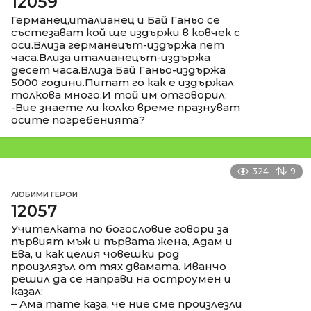
12059
Германец,италианец и Бай Ганьо се
състезават кой ще издържи в ковчек с
оси.Влиза германецът-издържа пет
часа.Влиза италианецът-издържа
десет часа.Влиза Бай Ганьо-издържа
5000 години.Питат го как е издържал
толкова много.И той им отговорил:
-Вие знаете ли колко време празнуват
осите погребенията?
324
9
ЛЮБИМИ ГЕРОИ
12057
Учителката по богословие говори за
първият мъж и първата жена, Адам и
Ева, и как целия човешки род
произлязъл от тях двамата. Иванчо
решил да се направи на остроумен и
казал:
– Ама тате каза, че ние сме произлезли