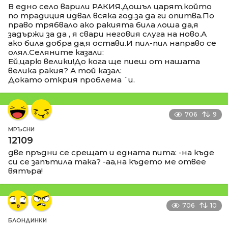
В едно село варили РАКИЯ.Дошъл царят,който
по традиция идвал всяка год.за да ги опитва.По
право трябвало ако ракията била лоша да,я
задържи за да , я свари неговия слуга на ново.А
ако била добра да,я остави.И пил-пил направо се
олял.Селяните казали:
Ей,царю велики!До кога ще пиеш от нашата
велика ракия? А той казал:
Докато открия проблема `и.
706
9
МРЪСНИ
12109
две пръдни се срещат и едната пита: -на къде
си се запътила така? -аа,на където ме отвее
вятъра!
706
10
БЛОНДИНКИ