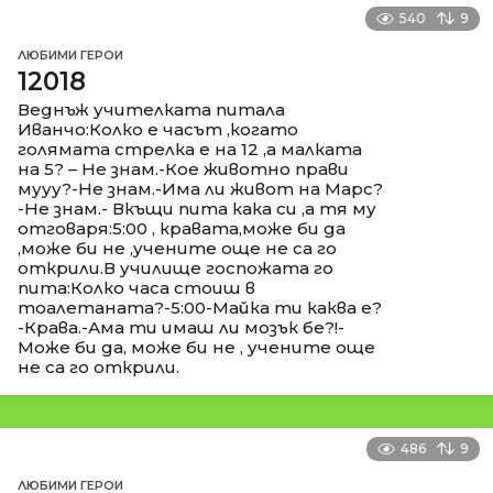
540
9
ЛЮБИМИ ГЕРОИ
12018
Веднъж учителката питала
Иванчо:Колко е часът ,когато
голямата стрелка е на 12 ,а малката
на 5? – Не знам.-Кое животно прави
мууу?-Не знам.-Има ли живот на Марс?
-Не знам.- Вкъщи пита кака си ,а тя му
отговаря:5:00 , кравата,може би да
,може би не ,учените още не са го
открили.В училище госпожата го
пита:Колко часа стоиш в
тоалетаната?-5:00-Майка ти каква е?
-Крава.-Ама ти имаш ли мозък бе?!-
Може би да, може би не , учените още
не са го открили.
486
9
ЛЮБИМИ ГЕРОИ