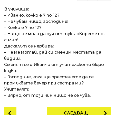
В училище:
– Иванчо, колко е 7 по 12?
– Не чувам нищо, господине!
– Колко е 7 по 12?
– Нищо не мога да чуя от тук, говорете по-
силно!
Даскалът се нервира:
– Не ме мотай, дай си сменим местата да
видиш.
Сменят се и Иванчо от учителското бюро
казва:
– Господине, кога ще престанете да се
промъквате вечер при сестра ми?
Учителят:
– Вярно, от този чин нищо не се чува.
P
СЛЕДВАЩ