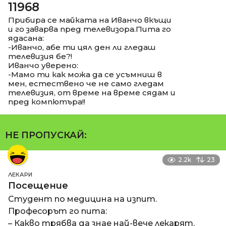
11968
Прибира се майката на Иванчо вкъщи
и го заварва пред телевизора.Пита го
ядасана:
-Иванчо, абе ти цял ден ли гледаш
телевизия бе?!
Иванчо уверено:
-Мамо ти как можа да се усъмниш в
мен, естествено че не само гледам
телевизия, от време на време сядам и
пред компютъра!!
НЕ ПРОПУСКАЙ:
2.2k
23
ЛЕКАРИ
Посещение
Студент по медицина на изпит.
Професорът го пита:
– Какво трябва да знае най-вече лекарят,