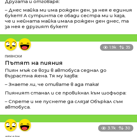
Другата и отговаря:
– Днес майка ми има рожден ден, за нея е единия
букет! А сутринта се обади сестра ми и каза,
че и нейната майка имала рожден ден днес, та
за нея е другият букет!
1.9k
35
ПИЯНСКИ
Пътят на пияния
Пиян мъж се вози в автобуса седнал до
възрастна жена. Тя му казва:
– Знаете ли, че отивате в ада така!
Пияният станал и се провикнал към шофьора:
– Спрете и ме пуснете да сляза! Объркал съм
автобуса.
3.7k
30
ЛЕКАРИ