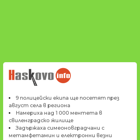
НОВИНИТЕ НА
HASKOVO.INFO
9 полицейски екипа ще посетят през
август села в региона
Намериха над 1 000 ментета в
свиленградско жилище
Задържаха симеоновградчани с
метамфетамин и електронни везни