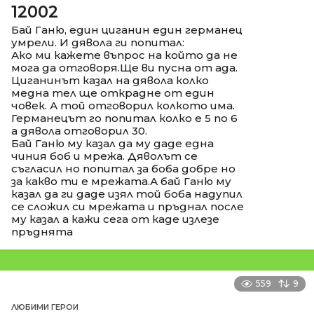
12002
Бай Ганю, един циганин един германец
умрели. И дявола ги попитал:
Ако ми кажете въпрос на който да не
мога да отговоря.Ще ви пусна от ада.
Циганинът казал на дявола колко
медна тел ще открадне от един
човек. А той отговорил колкото има.
Германецът го попитал колко е 5 по 6
а дявола отговорил 30.
Бай Ганю му казал да му даде една
чиния боб и мрежа. Дяволът се
съгласил но попитал за боба добре но
за какво ти е мрежата.А бай Ганю му
казал да ги даде изял той боба надупил
се сложил си мрежата и пръднал после
му казал а кажи сега от каде излезе
пръднята
559
9
ЛЮБИМИ ГЕРОИ