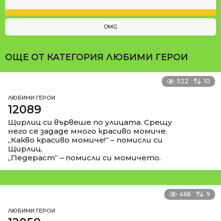
OMG
ОЩЕ ОТ КАТЕГОРИЯ
ЛЮБИМИ ГЕРОИ
522
10
ЛЮБИМИ ГЕРОИ
12089
Щирлиц си вървеше по улицата. Срещу
него се зададе много красиво момиче.
„Какво красиво момиче!“ – помисли си
Щирлиц.
„Педераст“ – помисли си момичето.
468
9
ЛЮБИМИ ГЕРОИ