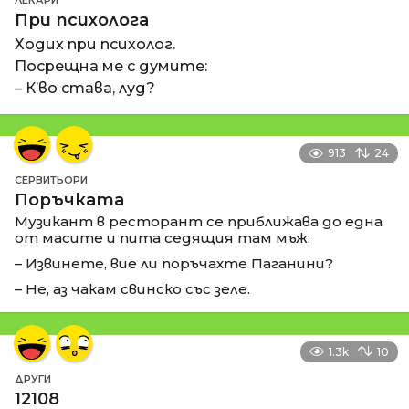
При психолога
Ходих при психолог.
Посрещна ме с думите:
– К’во става, луд?
913
24
СЕРВИТЬОРИ
Поръчката
Музикант в ресторант се приближава до една
от масите и пита седящия там мъж:
– Извинете, вие ли поръчахте Паганини?
– Не, аз чакам свинско със зеле.
1.3k
10
ДРУГИ
12108