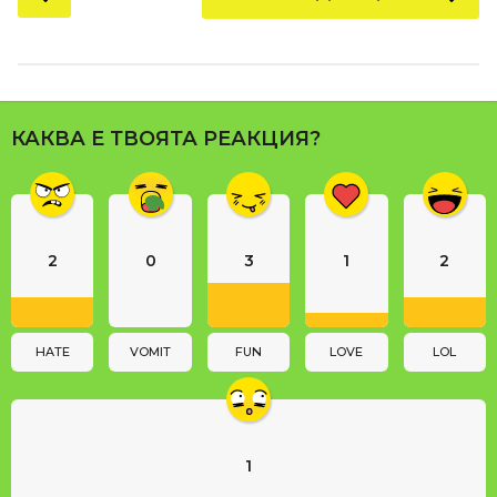
o
s
t
P
a
КАКВА Е ТВОЯТА РЕАКЦИЯ?
g
i
n
a
2
0
3
1
2
t
i
o
n
HATE
VOMIT
FUN
LOVE
LOL
1