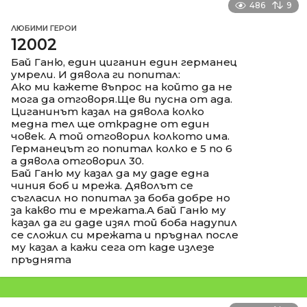
486
9
ЛЮБИМИ ГЕРОИ
12002
Бай Ганю, един циганин един германец
умрели. И дявола ги попитал:
Ако ми кажете въпрос на който да не
мога да отговоря.Ще ви пусна от ада.
Циганинът казал на дявола колко
медна тел ще открадне от един
човек. А той отговорил колкото има.
Германецът го попитал колко е 5 по 6
а дявола отговорил 30.
Бай Ганю му казал да му даде една
чиния боб и мрежа. Дяволът се
съгласил но попитал за боба добре но
за какво ти е мрежата.А бай Ганю му
казал да ги даде изял той боба надупил
се сложил си мрежата и пръднал после
му казал а кажи сега от каде излезе
пръднята