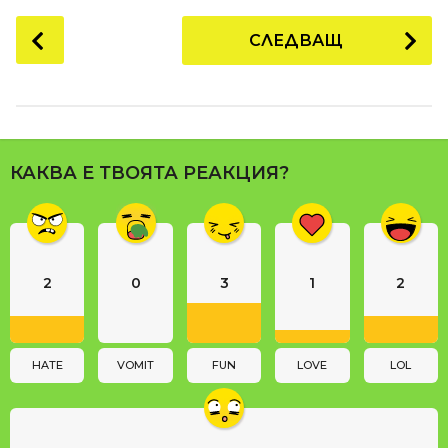
P
СЛЕДВАЩ
o
s
t
P
a
КАКВА Е ТВОЯТА РЕАКЦИЯ?
g
i
n
a
2
0
3
1
2
t
i
o
n
HATE
VOMIT
FUN
LOVE
LOL