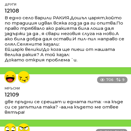
ДРУГИ
12108
В едно село варили РАКИЯ.Дошъл царят,който
по традиция идвал всяка год.за да ги опитва.По
право трябвало ако ракията била лоша да,я
задържи за да , я свари неговия слуга на ново.А
ако била добра да,я остави.И пил-пил направо се
олял.Селяните казали:
Ей,царю велики!До кога ще пиеш от нашата
велика ракия? А той казал:
Докато открия проблема `и.
706
9
МРЪСНИ
12109
две пръдни се срещат и едната пита: -на къде
си се запътила така? -аа,на където ме отвее
вятъра!