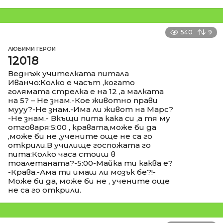
540
9
ЛЮБИМИ ГЕРОИ
12018
Веднъж учителката питала
Иванчо:Колко е часът ,когато
голямата стрелка е на 12 ,а малката
на 5? – Не знам.-Кое животно прави
мууу?-Не знам.-Има ли живот на Марс?
-Не знам.- Вкъщи пита кака си ,а тя му
отговаря:5:00 , кравата,може би да
,може би не ,учените още не са го
открили.В училище госпожата го
пита:Колко часа стоиш в
тоалетаната?-5:00-Майка ти каква е?
-Крава.-Ама ти имаш ли мозък бе?!-
Може би да, може би не , учените още
не са го открили.