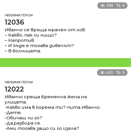
396
9
ЛЮБИМИ ГЕРОИ
12036
Иванчо се връща мрачен от лов.
– Какво, пак ли нищо?
– Напротив.
– И къде е тогава дивечът?
– В болницата.
450
9
ЛЮБИМИ ГЕРОИ
12022
Иванчо среща бременна жена на
улицата.
-Какво има в корема ти?-пита Иванчо.
-Дете.
-Обичаш ли го?
-Да,разбира се.
-Ами тогава защо си го изяла?