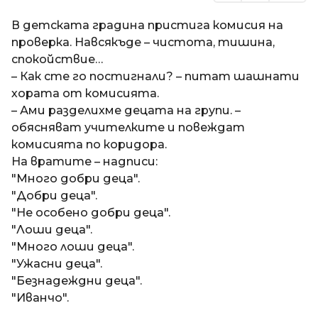
В детската градина пристига комисия на
проверка. Навсякъде – чистота, тишина,
спокойствие…
– Как сте го постигнали? – питат шашнати
хората от комисията.
– Ами разделихме децата на групи. –
обясняват учителките и повеждат
комисията по коридора.
На вратите – надписи:
"Много добри деца".
"Добри деца".
"Не особено добри деца".
"Лоши деца".
"Много лоши деца".
"Ужасни деца".
"Безнадеждни деца".
"Иванчо".