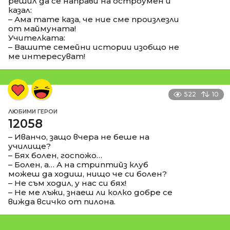
решил да се направи на остроумен и
казал:
– Ама тате каза, че ние сме произлезли
от маймуната!
Учителката:
– Вашите семейни истории изобщо не
ме интересуват!
522
10
ЛЮБИМИ ГЕРОИ
12058
– Иванчо, защо вчера не беше на
училище?
– Бях болен, госпожо…
– Болен, а… А на стриптийз клуб
можеш да ходиш, нищо че си болен?
– Не съм ходил, у нас си бях!
– Не ме лъжи, знаеш ли колко добре се
вижда всичко от пилона.