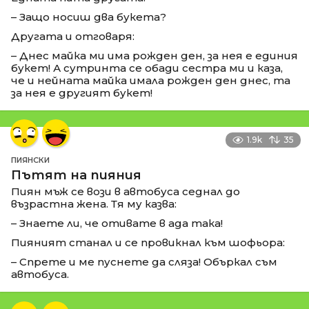
– Защо носиш два букета?
Другата и отговаря:
– Днес майка ми има рожден ден, за нея е единия
букет! А сутринта се обади сестра ми и каза,
че и нейната майка имала рожден ден днес, та
за нея е другият букет!
1.9k
35
ПИЯНСКИ
Пътят на пияния
Пиян мъж се вози в автобуса седнал до
възрастна жена. Тя му казва:
– Знаете ли, че отивате в ада така!
Пияният станал и се провикнал към шофьора:
– Спрете и ме пуснете да сляза! Объркал съм
автобуса.