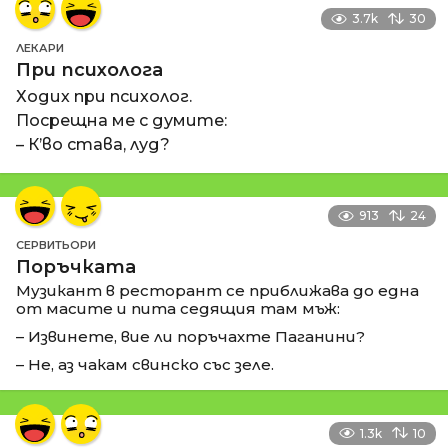
3.7k
30
ЛЕКАРИ
При психолога
Ходих при психолог.
Посрещна ме с думите:
– К’во става, луд?
913
24
СЕРВИТЬОРИ
Поръчката
Музикант в ресторант се приближава до една
от масите и пита седящия там мъж:
– Извинете, вие ли поръчахте Паганини?
– Не, аз чакам свинско със зеле.
1.3k
10