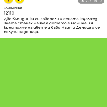
706
10
БЛОНДИНКИ
12110
Две блондинки си говорели и есната казала:Аз
вчета станах майка,а детето е момиче и я
кръстихме на двете и баби Надя и Деница и се
получи наденица.