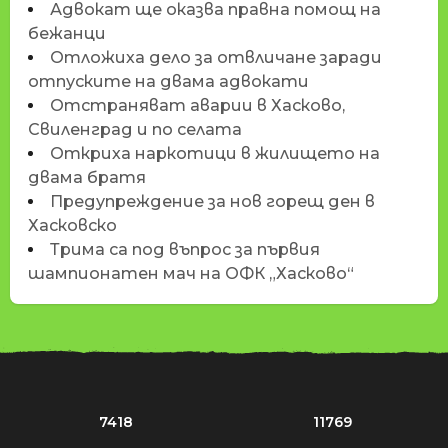
Адвокат ще оказва правна помощ на
бежанци
Отложиха дело за отвличане заради
отпуските на двама адвокати
Отстраняват аварии в Хасково,
Свиленград и по селата
Откриха наркотици в жилището на
двама братя
Предупреждение за нов горещ ден в
Хасковско
Трима са под въпрос за първия
шампионатен мач на ОФК „Хасково“
7418
11769