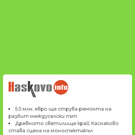
НОВИНИТЕ НА
HASKOVO.INFO
5.5 млн. евро ще струва ремонта на
разбит междуселски път
Древното светилище край Каснаково
става сцена на моноспектакъл