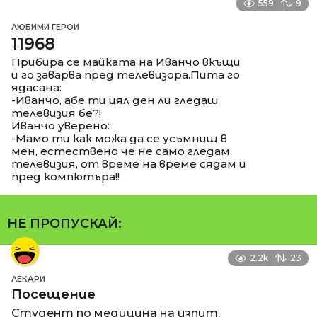
559
9
ЛЮБИМИ ГЕРОИ
11968
Прибира се майката на Иванчо вкъщи
и го заварва пред телевизора.Пита го
ядасана:
-Иванчо, абе ти цял ден ли гледаш
телевизия бе?!
Иванчо уверено:
-Мамо ти как можа да се усъмниш в
мен, естествено че не само гледам
телевизия, от време на време сядам и
пред компютъра!!
НЕ ПРОПУСКАЙ:
2.2k
23
ЛЕКАРИ
Посещение
Студент по медицина на изпит.