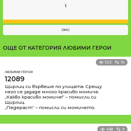
1
OMG
ОЩЕ ОТ КАТЕГОРИЯ
ЛЮБИМИ ГЕРОИ
522
10
ЛЮБИМИ ГЕРОИ
12089
Щирлиц си вървеше по улицата. Срещу
него се зададе много красиво момиче.
„Какво красиво момиче!“ – помисли си
Щирлиц.
„Педераст“ – помисли си момичето.
468
9