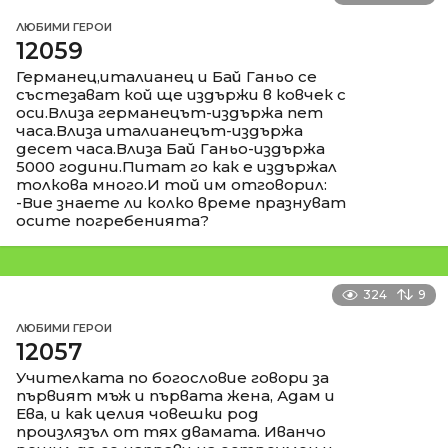
ЛЮБИМИ ГЕРОИ
12059
Германец,италианец и Бай Ганьо се
състезават кой ще издържи в ковчек с
оси.Влиза германецът-издържа пет
часа.Влиза италианецът-издържа
десет часа.Влиза Бай Ганьо-издържа
5000 години.Питат го как е издържал
толкова много.И той им отговорил:
-Вие знаете ли колко време празнуват
осите погребенията?
324
9
ЛЮБИМИ ГЕРОИ
12057
Учителката по богословие говори за
първият мъж и първата жена, Адам и
Ева, и как целия човешки род
произлязъл от тях двамата. Иванчо