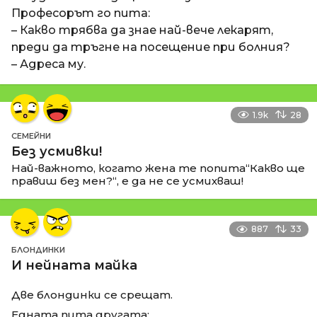
Професорът го пита:
– Какво трябва да знае най-вече лекарят,
преди да тръгне на посещение при болния?
– Адреса му.
1.9k
28
СЕМЕЙНИ
Без усмивки!
Най-важното, когато жена те попита“Какво ще
правиш без мен?“, е да не се усмихваш!
887
33
БЛОНДИНКИ
И нейната майка
Две блондинки се срещат.
Едната пита другата: