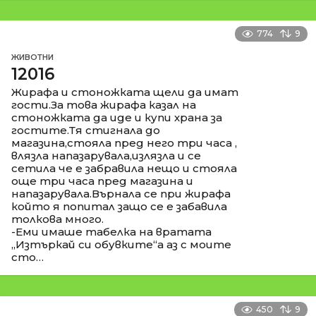
774
9
ЖИВОТНИ
12016
Жирафа и стоножката щели да имат
гости.За това жирафа казал на
стоножката да иде и купи храна за
гостите.Тя стигнала до
магазина,стояла пред него три часа ,
влязла напазарувала,излязла и се
сетила че е забравила нещо и стояла
още три часа пред магазина и
напазарувала.Върнала се при жирафа
който я попитал защо се е забавила
толкова много.
-Еми имаше табелка на вратата
„Изтъркай си обувките“а аз с моите
сто…
450
9