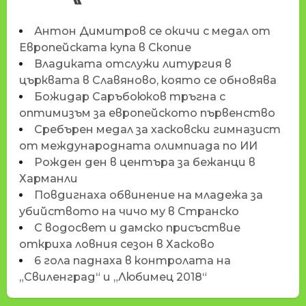
Антон Димитров се окичи с медал от
Европейската купа в Скопие
Владиката отслужи литургия в
църквата в Славяново, която се обновява
Божидар Саръбоюков тръгна с
оптимизъм за европейското първенство
Сребърен медал за хасковски гимназист
от международната олимпиада по ИИ
Рожден ден в центъра за бежанци в
Харманли
Повдигнаха обвинение на младежа за
убийството на чичо му в Странско
С водосвет и дамско присъствие
откриха ловния сезон в Хасково
6 гола паднаха в контролата на
„Свиленград“ и „Любимец 2018“