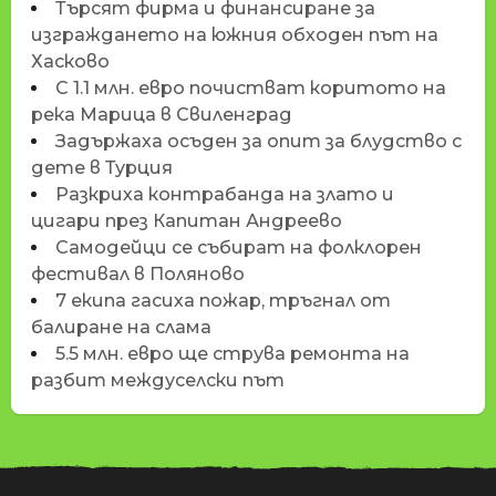
Търсят фирма и финансиране за
изграждането на южния обходен път на
Хасково
С 1.1 млн. евро почистват коритото на
река Марица в Свиленград
Задържаха осъден за опит за блудство с
дете в Турция
Разкриха контрабанда на злато и
цигари през Капитан Андреево
Самодейци се събират на фолклорен
фестивал в Поляново
7 екипа гасиха пожар, тръгнал от
балиране на слама
5.5 млн. евро ще струва ремонта на
разбит междуселски път