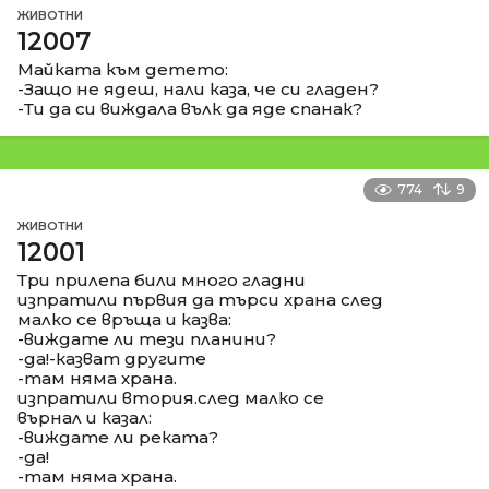
ЖИВОТНИ
12007
Майката към детето:
-Защо не ядеш, нали каза, че си гладен?
-Ти да си виждала вълк да яде спанак?
774
9
ЖИВОТНИ
12001
Три прилепа били много гладни
изпратили първия да търси храна след
малко се връща и казва:
-виждате ли тези планини?
-да!-казват другите
-там няма храна.
изпратили втория.след малко се
върнал и казал:
-виждате ли реката?
-да!
-там няма храна.