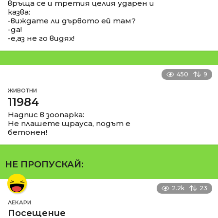
връща се и третия целия ударен и
казва:
-виждате ли дървото ей там?
-да!
-е,аз не го видях!
450
9
ЖИВОТНИ
11984
Надпис в зоопарка:
Не плашете щрауса, подът е
бетонен!
НЕ ПРОПУСКАЙ:
2.2k
23
ЛЕКАРИ
Посещение