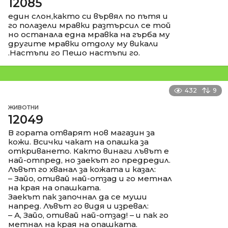
12085
един слон,както си вървял по пътя и
го полазели мравки разтърсил се той
но останала една мравка на гърба му
другите мравки отдолу му викали
.Настъпи го Пешо настъпи го.
432
9
ЖИВОТНИ
12049
В гората отварят нов магазин за
кожи. Всички чакат на опашка за
откриването. Както винаги лъвът е
най-отпред, но заекът го предредил.
Лъвът го хванал за кожата и казал:
– Зайо, отивай най-отзад и го метнал
на края на опашката.
Заекът пак започнал да се муши
напред. Лъвът го видя и изревал:
– А, Зайо, отивай най-отзад! – и пак го
метнал на края на опашката.