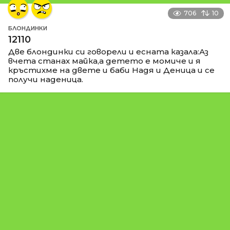
706
10
БЛОНДИНКИ
12110
Две блондинки си говорели и есната казала:Аз
вчета станах майка,а детето е момиче и я
кръстихме на двете и баби Надя и Деница и се
получи наденица.