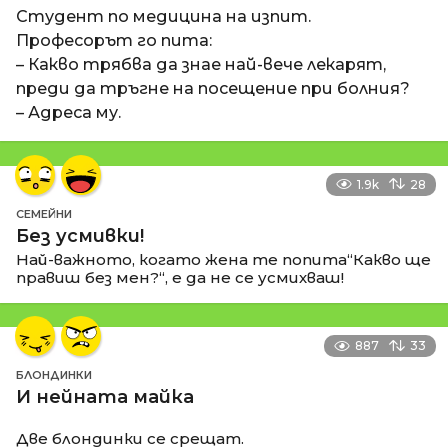
Студент по медицина на изпит.
Професорът го пита:
– Какво трябва да знае най-вече лекарят,
преди да тръгне на посещение при болния?
– Адреса му.
1.9k
28
СЕМЕЙНИ
Без усмивки!
Най-важното, когато жена те попита“Какво ще
правиш без мен?“, е да не се усмихваш!
887
33
БЛОНДИНКИ
И нейната майка
Две блондинки се срещат.