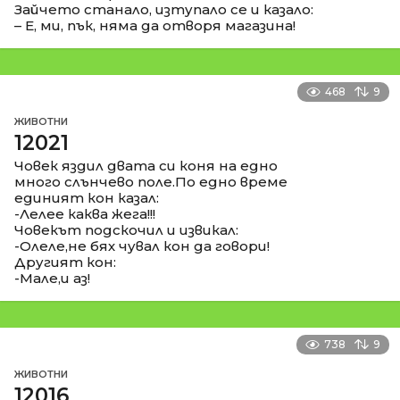
Зайчето станало, изтупало се и казало:
– Е, ми, пък, няма да отворя магазина!
468
9
ЖИВОТНИ
12021
Човек яздил двата си коня на едно
много слънчево поле.По едно време
единият кон казал:
-Лелее каква жега!!!
Човекът подскочил и извикал:
-Олеле,не бях чувал кон да говори!
Другият кон:
-Мале,и аз!
738
9
ЖИВОТНИ
12016