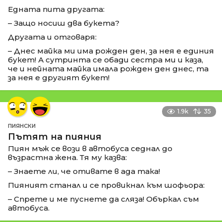
Едната пита другата:
– Защо носиш два букета?
Другата и отговаря:
– Днес майка ми има рожден ден, за нея е единия
букет! А сутринта се обади сестра ми и каза,
че и нейната майка имала рожден ден днес, та
за нея е другият букет!
1.9k
35
ПИЯНСКИ
Пътят на пияния
Пиян мъж се вози в автобуса седнал до
възрастна жена. Тя му казва:
– Знаете ли, че отивате в ада така!
Пияният станал и се провикнал към шофьора:
– Спрете и ме пуснете да сляза! Объркал съм
автобуса.