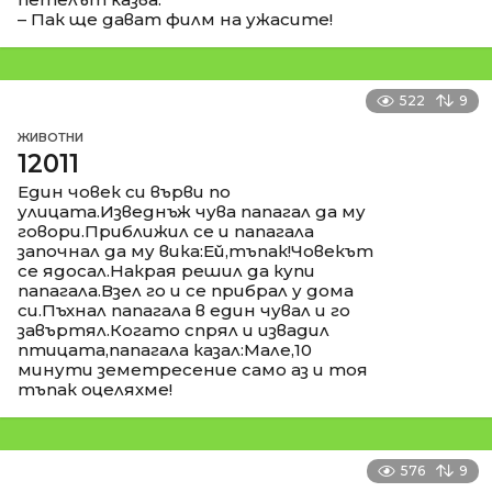
– Пак ще дават филм на ужасите!
522
9
ЖИВОТНИ
12011
Един човек си върви по
улицата.Изведнъж чува папагал да му
говори.Приближил се и папагала
започнал да му вика:Ей,тъпак!Човекът
се ядосал.Накрая решил да купи
папагала.Взел го и се прибрал у дома
си.Пъхнал папагала в един чувал и го
завъртял.Когато спрял и извадил
птицата,папагала казал:Мале,10
минути земетресение само аз и тоя
тъпак оцеляхме!
576
9