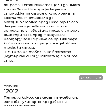
Жирафа и стоножката щели да имат
гости.За това жирафа казал на
стоножката да иде и купи храна за
гостите.Тя стигнала до
магазина,стояла пред него три часа ,
влязла напазарувала,излязла и се
сетила че е забравила нещо и стояла
още три часа пред магазина и
напазарувала.Върнала се при жирафа
който я попитал защо се е забавила
толкова много.
-Еми имаше табелка на вратата
„Изтъркай си обувките“а аз с моите
сто…
450
9
ЖИВОТНИ
12012
Петел и кокошка гледат телевизия.
Започва кулинарно предаване и
петелът казва: