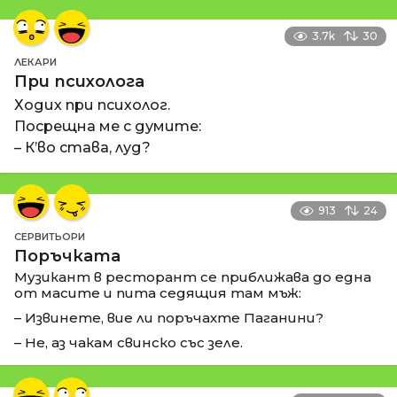
3.7k
30
ЛЕКАРИ
При психолога
Ходих при психолог.
Посрещна ме с думите:
– К’во става, луд?
913
24
СЕРВИТЬОРИ
Поръчката
Музикант в ресторант се приближава до една
от масите и пита седящия там мъж:
– Извинете, вие ли поръчахте Паганини?
– Не, аз чакам свинско със зеле.