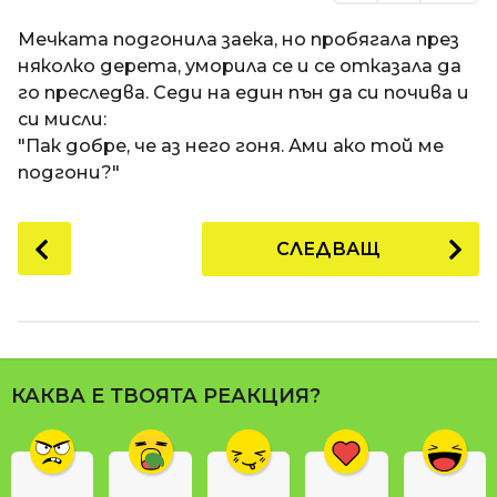
Мечката подгонила заека, но пробягала през
няколко дерета, уморила се и се отказала да
го преследва. Седи на един пън да си почива и
си мисли:
"Пак добре, че аз него гоня. Ами ако той ме
подгони?"
P
СЛЕДВАЩ
o
s
t
P
a
КАКВА Е ТВОЯТА РЕАКЦИЯ?
g
i
n
a