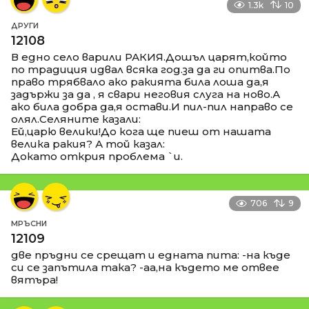
1.3k
10
ДРУГИ
12108
В едно село варили РАКИЯ.Дошъл царят,който
по традиция идвал всяка год.за да ги опитва.По
право трябвало ако ракията била лоша да,я
задържи за да , я свари неговия слуга на ново.А
ако била добра да,я остави.И пил-пил направо се
олял.Селяните казали:
Ей,царю велики!До кога ще пиеш от нашата
велика ракия? А той казал:
Докато открия проблема `и.
706
9
МРЪСНИ
12109
две пръдни се срещат и едната пита: -на къде
си се запътила така? -аа,на където ме отвее
вятъра!