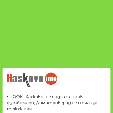
НОВИНИТЕ НА
HASKOVO.INFO
ОФК „Хасково“ се подсили с нов
футболист, Димитровград се стяга за
тежък мач