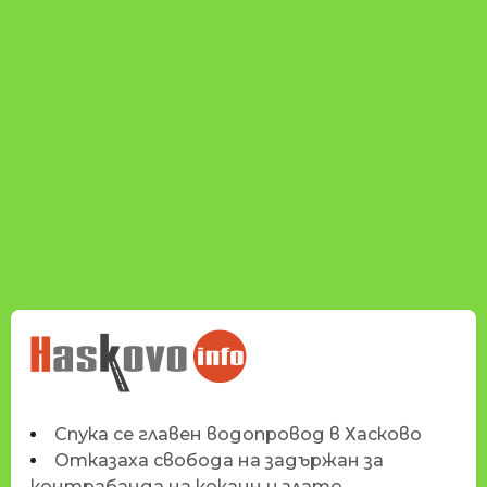
НОВИНИТЕ НА
HASKOVO.INFO
Спука се главен водопровод в Хасково
Отказаха свобода на задържан за
контрабанда на кокаин и злато