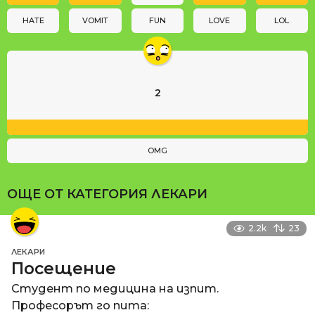
o
n
HATE
VOMIT
FUN
LOVE
LOL
2
OMG
ОЩЕ ОТ КАТЕГОРИЯ
ЛЕКАРИ
2.2k
23
ЛЕКАРИ
Посещение
Студент по медицина на изпит.
Професорът го пита: