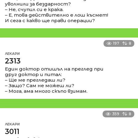
уволнили за бездарност?
– Не, счупил си е крака.
– Е, това действително е лош късмет!
И сега с какво ще прави операции?
197
8
ЛЕКАРИ
2313
Един доктор отишъл на преглед при
друг доктор и питал:
– Ще ме прегледаш ли?
– Защо? Сам не можеш ли?
– Мога, ама много скъпо взимам.
359
8
ЛЕКАРИ
3011