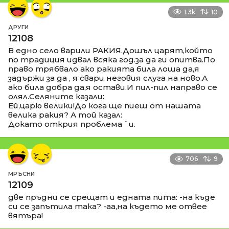
1.3k
10
ДРУГИ
12108
В едно село варили РАКИЯ.Дошъл царят,който
по традиция идвал всяка год.за да ги опитва.По
право трябвало ако ракията била лоша да,я
задържи за да , я свари неговия слуга на ново.А
ако била добра да,я остави.И пил-пил направо се
олял.Селяните казали:
Ей,царю велики!До кога ще пиеш от нашата
велика ракия? А той казал:
Докато открия проблема `и.
706
9
МРЪСНИ
12109
две пръдни се срещат и едната пита: -на къде
си се запътила така? -аа,на където ме отвее
вятъра!