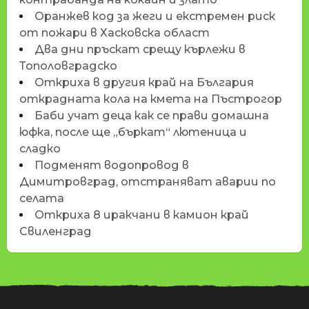
Оранжев код за жеги и екстремен риск
от пожари в Хасковска област
Два дни пръскат срещу кърлежи в
Тополовградско
Откриха в другия край на България
открадната кола на кмета на Пъстрогор
Баби учат деца как се прави домашна
юфка, после ще „бъркат“ лютеница и
сладко
Подменят водопровод в
Димитровград, отстраняват аварии по
селата
Откриха 8 иракчани в камион край
Свиленград