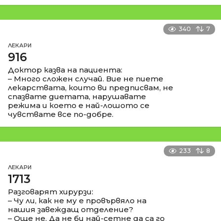
340
7
ЛЕКАРИ
916
Доктор казва на пациента:
– Много сложен случай. Вие не пиете
лекарствата, които ви предписвам, не
спазвате диетата, нарушавате
режима и което е най-лошото се
чувствате все по-добре.
233
8
ЛЕКАРИ
1713
Разговарят хирурзи:
– Чу ли, как не му е провървяло на
нашия завеждащ отделение?
– Още не. Да не би най-сетне да са го