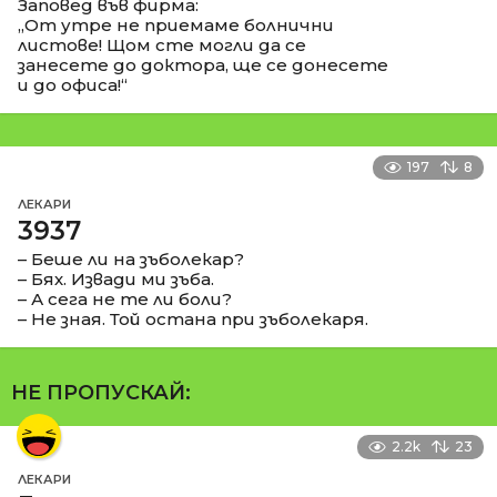
Заповед във фирма:
„От утре не приемаме болнични
листове! Щом сте могли да се
занесете до доктора, ще се донесете
и до офиса!“
197
8
ЛЕКАРИ
3937
– Беше ли на зъболекар?
– Бях. Извади ми зъба.
– А сега не те ли боли?
– Не зная. Той остана при зъболекаря.
НЕ ПРОПУСКАЙ:
2.2k
23
ЛЕКАРИ