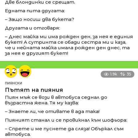
Две блондинки се срещат.
Едната пита другата:
– Защо носиш два букета?
Другата и отговаря:
– Днес майка ми има рожден ден, за нея е единия
букет! А сутринта се обади сестра ми и каза,
че и нейната майка имала рожден ден днес, та
за нея е другият букет!
1.9k
35
ПИЯНСКИ
Пътят на пияния
Пиян мъж се вози в автобуса седнал до
възрастна жена. Тя му казва:
– Знаете ли, че отивате в ада така!
Пияният станал и се провикнал към шофьора:
– Спрете и ме пуснете да сляза! Объркал съм
автобуса.