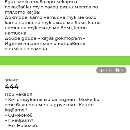
Един мъж отива при лекаря и
показвайки my с палец разни места по
тялото казва:
Докторе, като натисна тук ме боли,
като натисна тук също ме боли, като
натисна тук също ме боли, като
натисна …
Добре добре – казва докторът –
Идете на рентген и направете
снимка на палеца.
232
7
ЛЕКАРИ
444
При лекаря:
– Хм, струвате ми се познат. Може би
сте били при мен и друг път. Как се
казвате?
– Симеонов.
– Плеврит?
– Не, Николай.