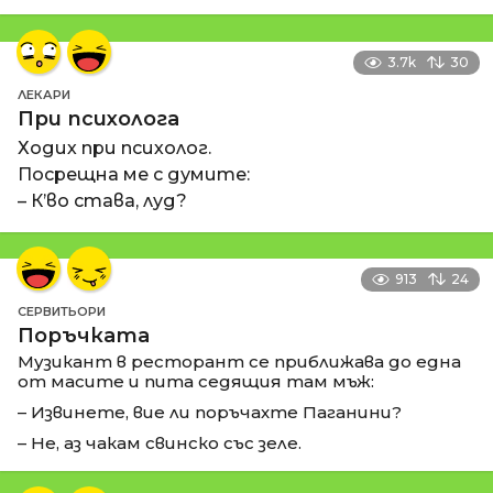
3.7k
30
ЛЕКАРИ
При психолога
Ходих при психолог.
Посрещна ме с думите:
– К’во става, луд?
913
24
СЕРВИТЬОРИ
Поръчката
Музикант в ресторант се приближава до една
от масите и пита седящия там мъж:
– Извинете, вие ли поръчахте Паганини?
– Не, аз чакам свинско със зеле.