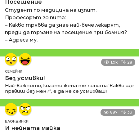
Посещение
Студент по медицина на изпит.
Професорът го пита:
– Какво трябва да знае най-вече лекарят,
преди да тръгне на посещение при болния?
– Адреса му.
1.9k
28
СЕМЕЙНИ
Без усмивки!
Най-важното, когато жена те попита“Какво ще
правиш без мен?“, е да не се усмихваш!
887
33
БЛОНДИНКИ
И нейната майка