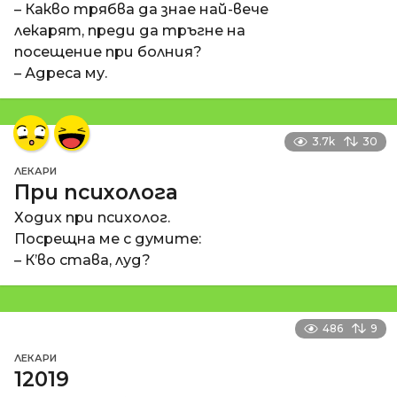
– Какво трябва да знае най-вече
лекарят, преди да тръгне на
посещение при болния?
– Адреса му.
3.7k
30
ЛЕКАРИ
При психолога
Ходих при психолог.
Посрещна ме с думите:
– К’во става, луд?
486
9
ЛЕКАРИ
12019