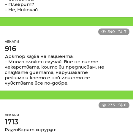
– Плеврит?
– Не, Николай.
340
7
ЛЕКАРИ
916
Доктор казва на пациента:
– Много сложен случай. Вие не пиете
лекарствата, които ви предписвам, не
спазвате диетата, нарушавате
режима и което е най-лошото се
чувствате все по-добре.
233
8
ЛЕКАРИ
1713
Разговарят хирурзи: