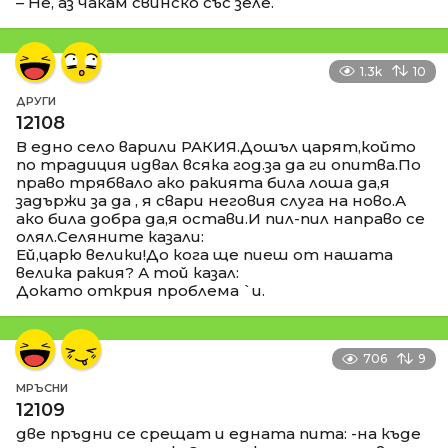
– Не, аз чакам свинско със зеле.
1.3k
10
ДРУГИ
12108
В едно село варили РАКИЯ.Дошъл царят,който
по традиция идвал всяка год.за да ги опитва.По
право трябвало ако ракията била лоша да,я
задържи за да , я свари неговия слуга на ново.А
ако била добра да,я остави.И пил-пил направо се
олял.Селяните казали:
Ей,царю велики!До кога ще пиеш от нашата
велика ракия? А той казал:
Докато открия проблема `и.
706
9
МРЪСНИ
12109
две пръдни се срещат и едната пита: -на къде