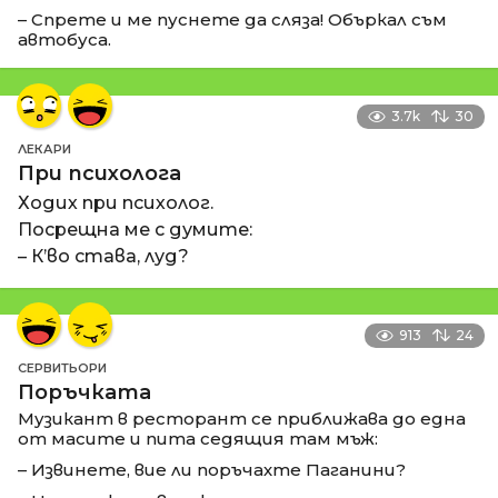
– Спрете и ме пуснете да сляза! Объркал съм
автобуса.
3.7k
30
ЛЕКАРИ
При психолога
Ходих при психолог.
Посрещна ме с думите:
– К’во става, луд?
913
24
СЕРВИТЬОРИ
Поръчката
Музикант в ресторант се приближава до една
от масите и пита седящия там мъж:
– Извинете, вие ли поръчахте Паганини?