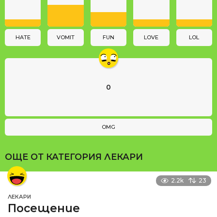
t
i
o
n
HATE
VOMIT
FUN
LOVE
LOL
0
OMG
ОЩЕ ОТ КАТЕГОРИЯ
ЛЕКАРИ
2.2k
23
ЛЕКАРИ
Посещение