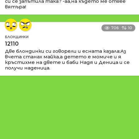
си се запътила така? -аа,на където ме отвее
вятъра!
706
10
БЛОНДИНКИ
12110
Две блондинки си говорели и есната казала:Аз
вчета станах майка,а детето е момиче и я
кръстихме на двете и баби Надя и Деница и се
получи наденица.