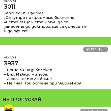
ЛЕКАРИ
3011
Заповед във фирма:
„От утре не приемаме болнични
листове! Щом сте могли да се
занесете до доктора, ще се донесете
и до офиса!“
197
8
ЛЕКАРИ
3937
– Беше ли на зъболекар?
– Бях. Извади ми зъба.
– А сега не те ли боли?
– Не зная. Той остана при зъболекаря.
НЕ ПРОПУСКАЙ: