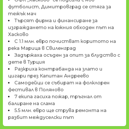
футболист, Димитровград се стяга за
тежък мач
Търсят фирма и финансиране за
изграждането на южния обходен път на
Хасково
С 1.1 млн. евро почистват коритото на
река Марица в Свиленград
Задържаха осъден за опит за блудство с
дете в Турция
Разкриха контрабанда на злато и
цигари през Капитан Андреево
Самодейци се събират на фолклорен
фестивал в Поляново
7 екипа гасиха пожар, тръгнал от
балиране на слама
5.5 млн. евро ще струва ремонта на
разбит междуселски път