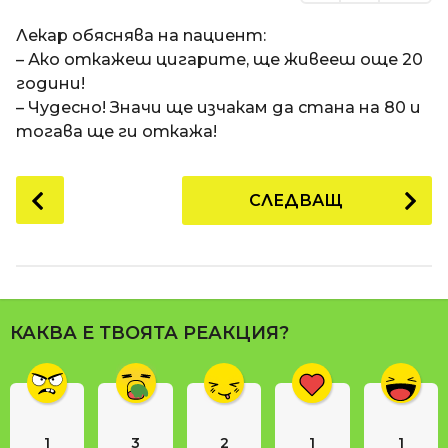
Лекар обяснява на пациент:
– Ако откажеш цигарите, ще живееш още 20
години!
– Чудесно! Значи ще изчакам да стана на 80 и
тогава ще ги откажа!
P
СЛЕДВАЩ
o
s
t
P
a
КАКВА Е ТВОЯТА РЕАКЦИЯ?
g
i
n
a
1
3
2
1
1