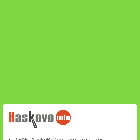
НОВИНИТЕ НА
HASKOVO.INFO
ОФК „Хасково“ се подсили с нов