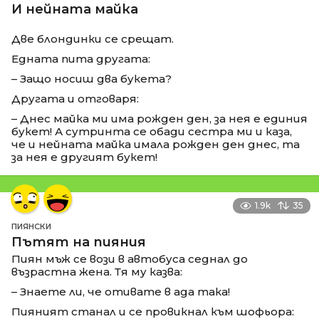
И нейната майка
Две блондинки се срещат.
Едната пита другата:
– Защо носиш два букета?
Другата и отговаря:
– Днес майка ми има рожден ден, за нея е единия
букет! А сутринта се обади сестра ми и каза,
че и нейната майка имала рожден ден днес, та
за нея е другият букет!
1.9k
35
ПИЯНСКИ
Пътят на пияния
Пиян мъж се вози в автобуса седнал до
възрастна жена. Тя му казва:
– Знаете ли, че отивате в ада така!
Пияният станал и се провикнал към шофьора: