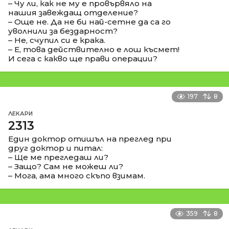
– Чу ли, как не му е провървяло на
нашия завеждащ отделение?
– Още не. Да не би най-сетне да са го
уволнили за бездарност?
– Не, счупил си е крака.
– Е, това действително е лош късмет!
И сега с какво ще прави операции?
197
8
ЛЕКАРИ
2313
Един доктор отишъл на преглед при
друг доктор и питал:
– Ще ме прегледаш ли?
– Защо? Сам не можеш ли?
– Мога, ама много скъпо взимам.
359
8