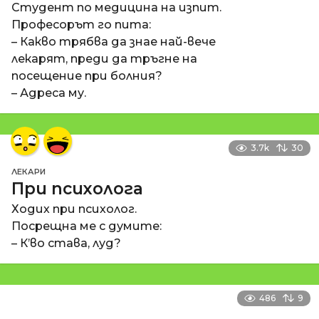
Студент по медицина на изпит.
Професорът го пита:
– Какво трябва да знае най-вече
лекарят, преди да тръгне на
посещение при болния?
– Адреса му.
3.7k
30
ЛЕКАРИ
При психолога
Ходих при психолог.
Посрещна ме с думите:
– К’во става, луд?
486
9