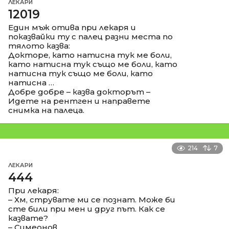
ЛЕКАРИ
12019
Един мъж отива при лекаря и
показвайки my с палец разни места по
тялото казва:
Докторе, като натисна тук ме боли,
като натисна тук също ме боли, като
натисна тук също ме боли, като
натисна …
Добре добре – казва докторът –
Идете на рентген и направете
снимка на палеца.
214
7
ЛЕКАРИ
444
При лекаря:
– Хм, струвате ми се познат. Може би
сте били при мен и друг път. Как се
казвате?
– Симеонов.