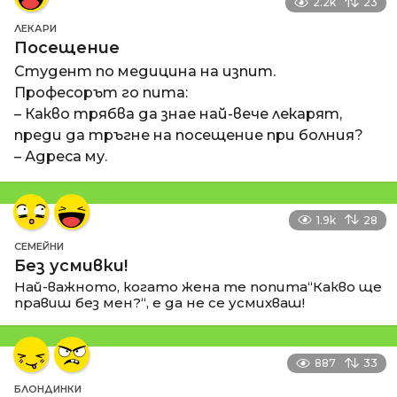
2.2k
23
ЛЕКАРИ
Посещение
Студент по медицина на изпит.
Професорът го пита:
– Какво трябва да знае най-вече лекарят,
преди да тръгне на посещение при болния?
– Адреса му.
1.9k
28
СЕМЕЙНИ
Без усмивки!
Най-важното, когато жена те попита“Какво ще
правиш без мен?“, е да не се усмихваш!
887
33
БЛОНДИНКИ