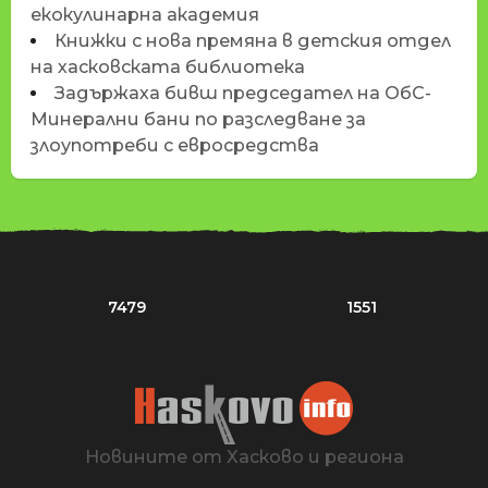
екокулинарна академия
Книжки с нова премяна в детския отдел
на хасковската библиотека
Задържаха бивш председател на ОбС-
Минерални бани по разследване за
злоупотреби с евросредства
7479
1551
Новините от Хасково и региона