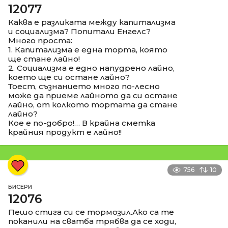
12077
Каква е разликата между капитализма
и социализма? Попитали Енгелс?
Много проста:
1. Капитализма е една торта, която
ще стане лайно!
2. Социализма е едно напудрено лайно,
което ще си остане лайно?
Тоест, съзнанието много по-лесно
може да приеме лайното да си остане
лайно, от колкото тортата да стане
лайно?
Кое е по-добро!… В крайна сметка
крайния продукт е лайно!!
756
10
БИСЕРИ
12076
Пешо стига си се тормозил.Ако са те
поканили на сватба трябва да се ходи,