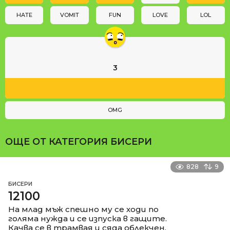
o
n
HATE
VOMIT
FUN
LOVE
LOL
3
OMG
ОЩЕ ОТ КАТЕГОРИЯ
БИСЕРИ
828
9
БИСЕРИ
12100
На млад мъж спешно му се ходи по
голяма нужда и се изпуска в гащите.
Качва се в трамвая и сяда облекчен.