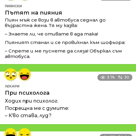
ПИЯНСКИ
Пътят на пияния
Пиян мъж се вози в автобуса седнал до
възрастна жена. Тя му казва:
– Знаете ли, че отивате в ада така!
Пияният станал и се провикнал към шофьора:
– Спрете и ме пуснете да сляза! Объркал съм
автобуса.
3.7k
30
ЛЕКАРИ
При психолога
Ходих при психолог.
Посрещна ме с думите:
– К’во става, луд?