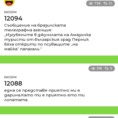
738
10
БИСЕРИ
12094
Съобщение на бразилската
телеграфна агенция:
„Изгубените в джунглата на Амазонка
туристи от българския град Перник
бяха открити по псуващите „на
майка“ папагали.“
918
9
БИСЕРИ
12088
една се представя-приятно ми е
дарина.Като ти е приятно ето ти
лопатата.