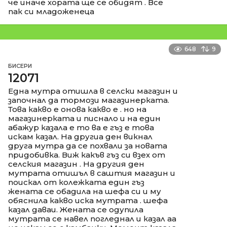
че иначе хората ще се обидят . Все
пак си младоженеца
648
9
БИСЕРИ
12071
Една мутра отишла в селски магазин и
започнал да тормози магазинерката.
Това какво е онова какво е . но на
магазинерката и писнало и на един
абажур казала е то ва е гъз е това
искам казал. На другиа ден викнал
друга мутра да се похвали за новата
придобивка. Виж какъв гъз си взех от
селския магазин . На другия ден
мутрата отишъл в саштия магазин и
поискал от колежката един гъз
жената се обадила на шефа си и му
обяснила какво иска мутрата . шефа
казал даваи. Жената се одупила
мутрата се навел погледнал и казал аа