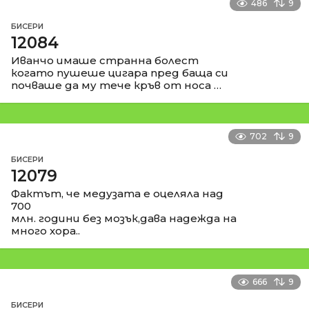
486
9
БИСЕРИ
12084
Иванчо имаше странна болест
когато пушеше цигара пред баща си
почваше да му тече кръв от носа …
702
9
БИСЕРИ
12079
Фактът, че медузата е оцеляла над
700
млн. години без мозък,дава надежда на
много хора..
666
9
БИСЕРИ