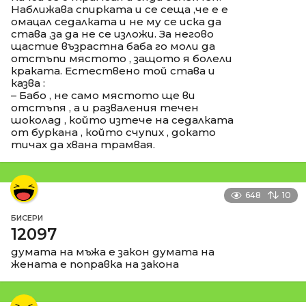
Наближава спирката и се сеща ,че е е
омацал седалката и не му се иска да
става ,за да не се изложи. За негово
щастие възрастна баба го моли да
отстъпи мястото , защото я болели
краката. Естествено той става и
казва :
– Бабо , не само мястото ще ви
отстъпя , а и разваления течен
шоколад , който изтече на седалката
от буркана , който счупих , докато
тичах да хвана трамвая.
648
10
БИСЕРИ
12097
думата на мъжа е закон думата на
жената е поправка на закона