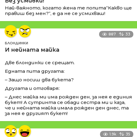
Без усмивки!
Най-важното, когато жена те попита“Какво ще
правиш без мен?“, е да не се усмихваш!
887
33
БЛОНДИНКИ
И нейната майка
Две блондинки се срещат.
Едната пита другата:
– Защо носиш два букета?
Другата и отговаря:
– Днес майка ми има рожден ден, за нея е единия
букет! А сутринта се обади сестра ми и каза,
че и нейната майка имала рожден ден днес, та
за нея е другият букет!
1.9k
35