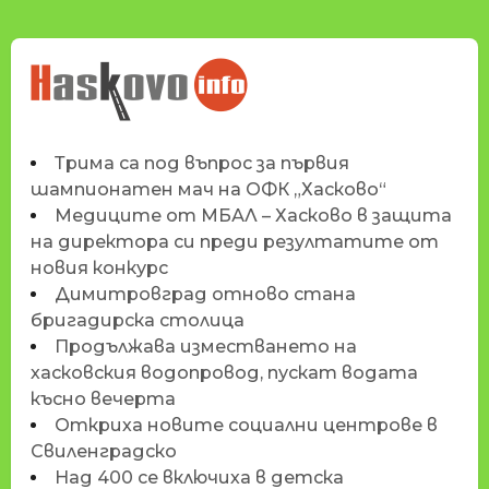
НОВИНИТЕ НА
HASKOVO.INFO
Трима са под въпрос за първия
шампионатен мач на ОФК „Хасково“
Медиците от МБАЛ – Хасково в защита
на директора си преди резултатите от
новия конкурс
Димитровград отново стана
бригадирска столица
Продължава изместването на
хасковския водопровод, пускат водата
късно вечерта
Откриха новите социални центрове в
Свиленградско
Над 400 се включиха в детска