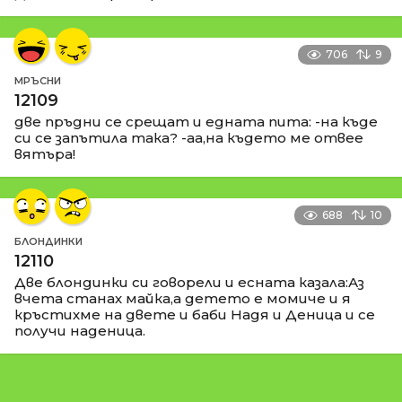
706
9
МРЪСНИ
12109
две пръдни се срещат и едната пита: -на къде
си се запътила така? -аа,на където ме отвее
вятъра!
688
10
БЛОНДИНКИ
12110
Две блондинки си говорели и есната казала:Аз
вчета станах майка,а детето е момиче и я
кръстихме на двете и баби Надя и Деница и се
получи наденица.