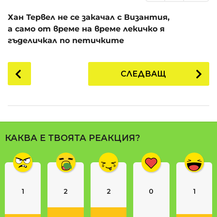
Хан Тервел не се закачал с Византия,
а само от време на време лекичко я
гъделичкал по петичките
P
СЛЕДВАЩ
o
s
t
P
a
КАКВА Е ТВОЯТА РЕАКЦИЯ?
g
i
n
a
1
2
2
0
1
t
i