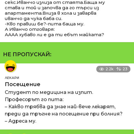
секс.Иванчо излиза от стаята.Баща му
става и той и започва да го търси из
апартамента.Влиза в хола и заварва
иванчо да чука баба си.
-Кво правиш бе?-пита баща му.
А Иванчо отговаря:
АААА хубаво ли е да ти ебът майката?
НЕ ПРОПУСКАЙ:
2.2k
23
ЛЕКАРИ
Посещение
Студент по медицина на изпит.
Професорът го пита:
– Какво трябва да знае най-вече лекарят,
преди да тръгне на посещение при болния?
– Адреса му.