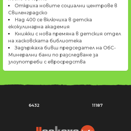
Откриха новите социални центрове в
Свиленградско
Над 400 се включиха в детска
екокулинарна академия
Книжки с нова премяна в детския отдел
на хасковската библиотека
Задържаха бивш председател на ОбС-
Минерални бани по разследване за
злоупотреби с евросредства
6432
11187