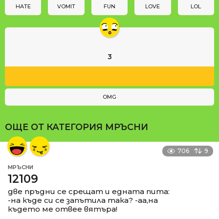
n
HATE
VOMIT
FUN
LOVE
LOL
3
OMG
ОЩЕ ОТ КАТЕГОРИЯ
МРЪСНИ
706
9
МРЪСНИ
12109
две пръдни се срещат и едната пита:
-на къде си се запътила така? -аа,на
където ме отвее вятъра!