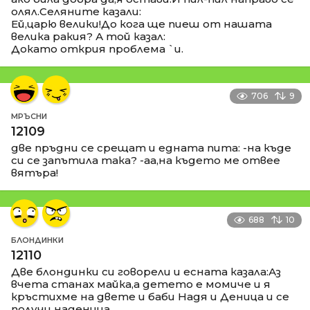
олял.Селяните казали:
Ей,царю велики!До кога ще пиеш от нашата
велика ракия? А той казал:
Докато открия проблема `и.
706
9
МРЪСНИ
12109
две пръдни се срещат и едната пита: -на къде
си се запътила така? -аа,на където ме отвее
вятъра!
688
10
БЛОНДИНКИ
12110
Две блондинки си говорели и есната казала:Аз
вчета станах майка,а детето е момиче и я
кръстихме на двете и баби Надя и Деница и се
получи наденица.