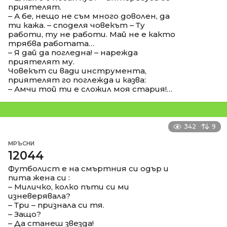
приятелят.
– А бе, нещо не съм много доволен, да
ти кажа. – споделя човекът – Ту
работи, ту не работи. Май не е както
трябва работата…
– Я дай да погледна! – нарежда
приятелят му.
Човекът си вади инструмента,
приятелят го поглежда и казва:
– Амчи той ти е сложил моя стария!…
342
9
МРЪСНИ
12044
Футболист е на смъртния си одър и
пита жена си :
– Миличко, колко пъти си ми
изневерявала?
– Три – признала си тя.
– Защо?
– Да станеш звезда!