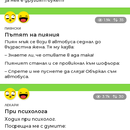
за нея е другият букет!
1.9k
35
ПИЯНСКИ
Пътят на пияния
Пиян мъж се вози в автобуса седнал до
възрастна жена. Тя му казва:
– Знаете ли, че отивате в ада така!
Пияният станал и се провикнал към шофьора:
– Спрете и ме пуснете да сляза! Объркал съм
автобуса.
3.7k
30
ЛЕКАРИ
При психолога
Ходих при психолог.
Посрещна ме с думите: