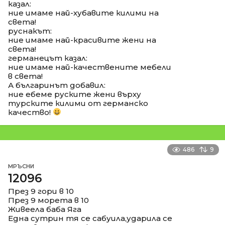
казал:
ние имаме най-хубавите килими на
света!
руснакът:
ние имаме най-красивите жени на
света!
германецът казал:
ние имаме най-качествените мебели
в света!
А българинът добавил:
ние ебеме руските жени върху
турските килими от германско
качество!
486
9
МРЪСНИ
12096
През 9 гори в 10
През 9 морета в 10
Живеела баба Яга
Една сутрин тя се сабуила,ударила се