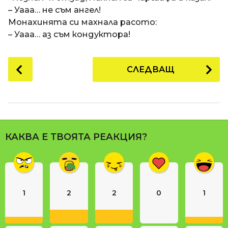
– Уааа… не съм ангел!
Монахинята си махнала расото:
– Уааа… аз съм кондуктора!
P
СЛЕДВАЩ
o
s
t
P
a
КАКВА Е ТВОЯТА РЕАКЦИЯ?
g
i
n
a
1
2
2
0
1
t
i
o