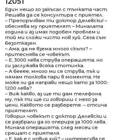
12051
Един нещо го закъсал с тънката част.
Решава да се консултира с приятел.
– Препоръчвам ти доктор Делевски! –
обяснява му приятелят – Миналата
година и аз имах подобен проблем и
той ми сложи чисто нов хуй. Сега съм
безотказен.
– Ама, да не взема много скъпо? –
притеснява се човекът.
– Е, 3000 лева струва операцията, но
си заслужава всяка стотинка.
– А бееее, много ми се струва, пък и
нямам толкова пари в момента. Не
може ли да направи нещо като за 1000-
1200 лева?
– Виж какво, аз ще ти дам телефона
му, пък ти ще си говориш с него за
цени. Каквото се разберете. – отсича
приятелят.
Говорил човекът с доктор Делевски и
се разбрали да го оперира за 1000 лева.
Минала операцията, след месец се
срещат с приятеля.
– Е, как е с новия хуй? – интересува се