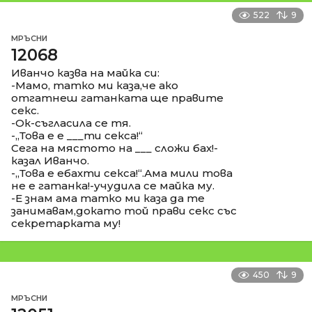
522
9
МРЪСНИ
12068
Иванчо казва на майка си:
-Мамо, татко ми каза,че ако
отгатнеш гатанката ще правите
секс.
-Ок-съгласила се тя.
-,,Това е е ___ти секса!“
Сега на мястото на ___ сложи бах!-
казал Иванчо.
-,,Това е ебахти секса!“.Ама мили това
не е гатанка!-учудила се майка му.
-Е знам ама татко ми каза да те
занимавам,докато той прави секс със
секретарката му!
450
9
МРЪСНИ