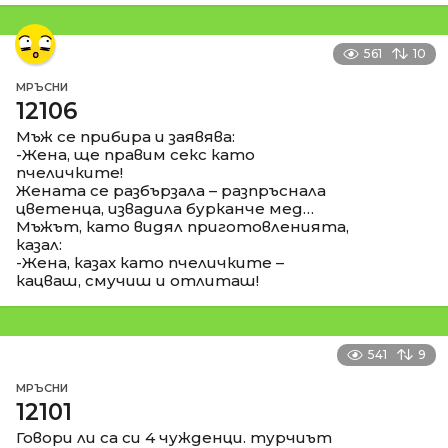
561
10
МРЪСНИ
12106
Мъж се прибира и заявява:
-Жена, ще правим секс като
пчеличките!
Жената се разбързала – разпръснала
цветенца, извадила бурканче мед…
Мъжът, като видял приготовленията,
казал:
-Жена, казах като пчеличките –
кацваш, смучиш и отлиташ!
541
9
МРЪСНИ
12101
Говори ли са си 4 чужденци. турчиът