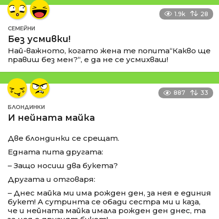
1.9k
28
СЕМЕЙНИ
Без усмивки!
Най-важното, когато жена те попита“Какво ще
правиш без мен?“, е да не се усмихваш!
887
33
БЛОНДИНКИ
И нейната майка
Две блондинки се срещат.
Едната пита другата:
– Защо носиш два букета?
Другата и отговаря:
– Днес майка ми има рожден ден, за нея е единия
букет! А сутринта се обади сестра ми и каза,
че и нейната майка имала рожден ден днес, та