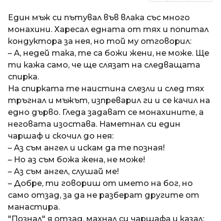
Един мъж си пътувал във влака със много
монахини. Харесал едната от тях и попитал
кондуктора за нея, но той му отговорил:
– А, недей така, те са божи жени, не може. Ще
ти кажа само, че ще слязат на следващата
спирка.
На спирката те наистина слезли и след тях
тръгнал и мъжът, изпреварил ги и се качил на
едно дърво. Гледа задават се монахините, а
неговата изостава. Наметнал си един
чаршаф и скочил до нея:
– Аз съм ангел и искам да те позная!
– Но аз съм божа жена, не може!
– Аз съм ангел, слушай ме!
– Добре, ти говориш от името на бог, но
само отзад, за да не разберат другите от
манастира.
"Познал" я отзад, махнал си чаршафа и казал: