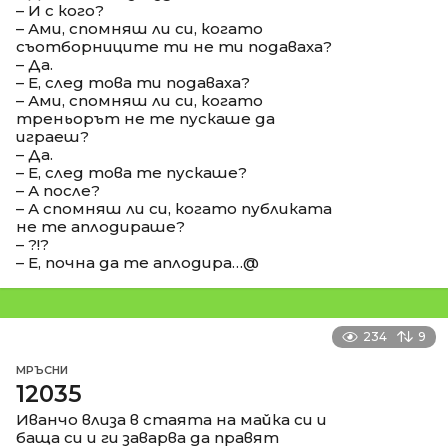
– И с кого?
– Ами, спомняш ли си, когато
съотборниците ти не ти подаваха?
– Да.
– Е, след това ти подаваха?
– Ами, спомняш ли си, когато
треньорът не те пускаше да
играеш?
– Да.
– Е, след това те пускаше?
– А после?
– А спомняш ли си, когато публиката
не те аплодираше?
– ?!?
– Е, почна да те аплодира…@
234
9
МРЪСНИ
12035
Иванчо влиза в стаята на майка си и
баща си и ги заварва да правят