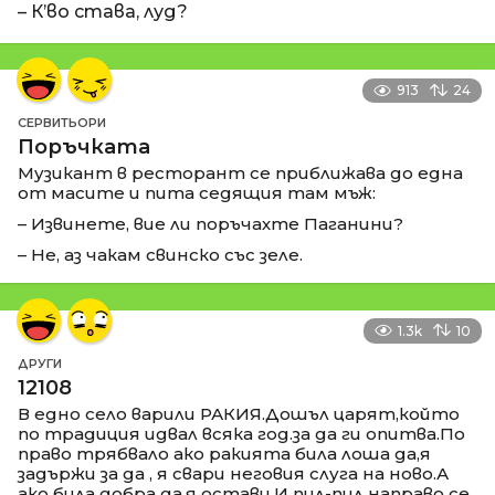
– К’во става, луд?
913
24
СЕРВИТЬОРИ
Поръчката
Музикант в ресторант се приближава до една
от масите и пита седящия там мъж:
– Извинете, вие ли поръчахте Паганини?
– Не, аз чакам свинско със зеле.
1.3k
10
ДРУГИ
12108
В едно село варили РАКИЯ.Дошъл царят,който
по традиция идвал всяка год.за да ги опитва.По
право трябвало ако ракията била лоша да,я
задържи за да , я свари неговия слуга на ново.А
ако била добра да,я остави.И пил-пил направо се