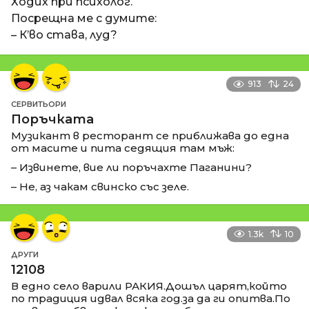
Ходих при психолог.
Посрещна ме с думите:
– К’во става, луд?
913
24
СЕРВИТЬОРИ
Поръчката
Музикант в ресторант се приближава до една
от масите и пита седящия там мъж:
– Извинете, вие ли поръчахте Паганини?
– Не, аз чакам свинско със зеле.
1.3k
10
ДРУГИ
12108
В едно село варили РАКИЯ.Дошъл царят,който
по традиция идвал всяка год.за да ги опитва.По