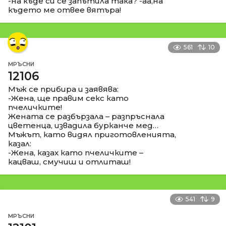
-на къде си се запътила така? -аа,на
където ме отвее вятъра!
561
10
МРЪСНИ
12106
Мъж се прибира и заявява:
-Жена, ще правим секс като
пчеличките!
Жената се разбързала – разпръснала
цветенца, извадила бурканче мед…
Мъжът, като видял приготовленията,
казал:
-Жена, казах като пчеличките –
кацваш, смучиш и отлиташ!
541
9
МРЪСНИ