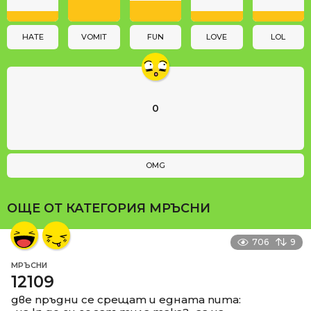
i
o
n
HATE
VOMIT
FUN
LOVE
LOL
0
OMG
ОЩЕ ОТ КАТЕГОРИЯ
МРЪСНИ
706
9
МРЪСНИ
12109
две пръдни се срещат и едната пита: