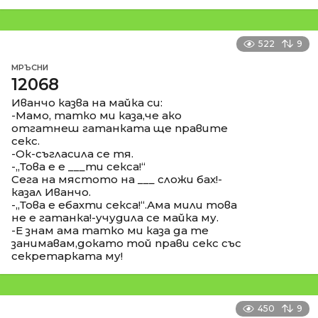
522
9
МРЪСНИ
12068
Иванчо казва на майка си:
-Мамо, татко ми каза,че ако
отгатнеш гатанката ще правите
секс.
-Ок-съгласила се тя.
-,,Това е е ___ти секса!“
Сега на мястото на ___ сложи бах!-
казал Иванчо.
-,,Това е ебахти секса!“.Ама мили това
не е гатанка!-учудила се майка му.
-Е знам ама татко ми каза да те
занимавам,докато той прави секс със
секретарката му!
450
9