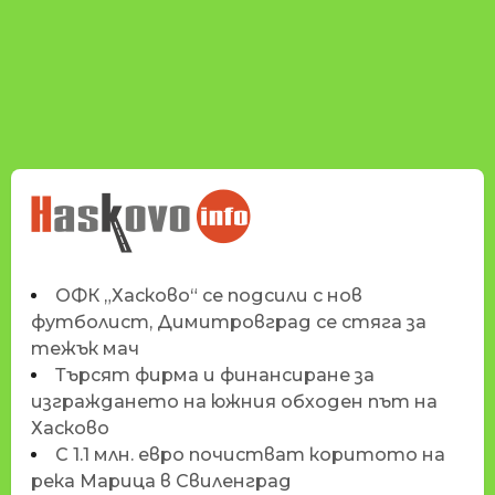
НОВИНИТЕ НА
HASKOVO.INFO
ОФК „Хасково“ се подсили с нов
футболист, Димитровград се стяга за
тежък мач
Търсят фирма и финансиране за
изграждането на южния обходен път на
Хасково
С 1.1 млн. евро почистват коритото на
река Марица в Свиленград