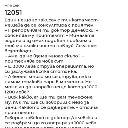
МРЪСНИ
12051
Един нещо го закъсал с тънката част.
Решава да се консултира с приятел.
– Препоръчвам ти доктор Делевски! –
обяснява му приятелят – Миналата
година и аз имах подобен проблем и
той ми сложи чисто нов хуй. Сега съм
безотказен.
– Ама, да не взема много скъпо? –
притеснява се човекът.
– Е, 3000 лева струва операцията, но
си заслужава всяка стотинка.
– А бееее, много ми се струва, пък и
нямам толкова пари в момента. Не
може ли да направи нещо като за 1000-
1200 лева?
– Виж какво, аз ще ти дам телефона
му, пък ти ще си говориш с него за
цени. Каквото се разберете. – отсича
приятелят.
Говорил човекът с доктор Делевски и
се разбрали да го оперира за 1000 лева.
Минала операцията, след месец се