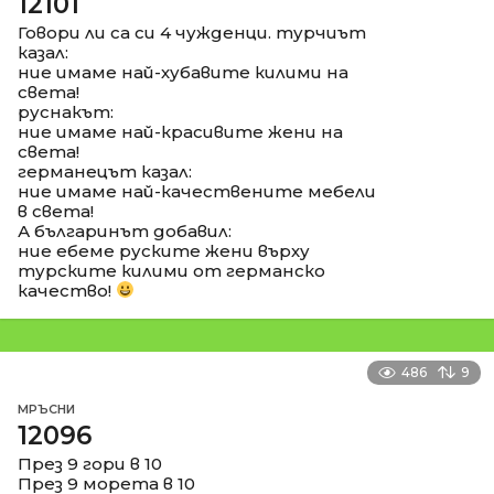
12101
Говори ли са си 4 чужденци. турчиът
казал:
ние имаме най-хубавите килими на
света!
руснакът:
ние имаме най-красивите жени на
света!
германецът казал:
ние имаме най-качествените мебели
в света!
А българинът добавил:
ние ебеме руските жени върху
турските килими от германско
качество!
486
9
МРЪСНИ
12096
През 9 гори в 10
През 9 морета в 10