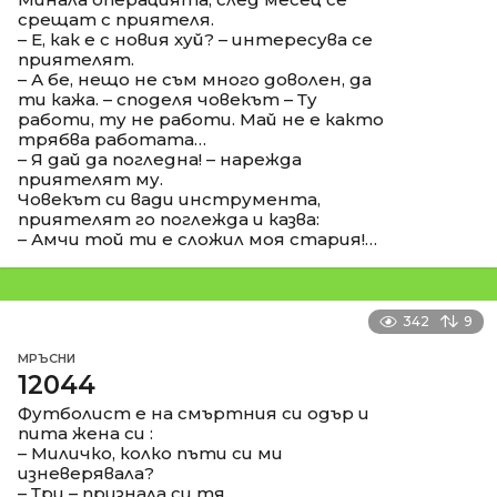
срещат с приятеля.
– Е, как е с новия хуй? – интересува се
приятелят.
– А бе, нещо не съм много доволен, да
ти кажа. – споделя човекът – Ту
работи, ту не работи. Май не е както
трябва работата…
– Я дай да погледна! – нарежда
приятелят му.
Човекът си вади инструмента,
приятелят го поглежда и казва:
– Амчи той ти е сложил моя стария!…
342
9
МРЪСНИ
12044
Футболист е на смъртния си одър и
пита жена си :
– Миличко, колко пъти си ми
изневерявала?
– Три – признала си тя.