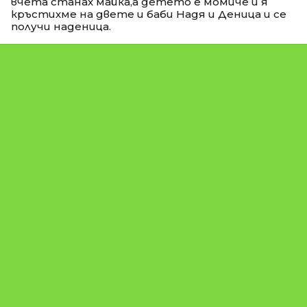
вчета станах майка,а детето е момиче и я
кръстихме на двете и баби Надя и Деница и се
получи наденица.