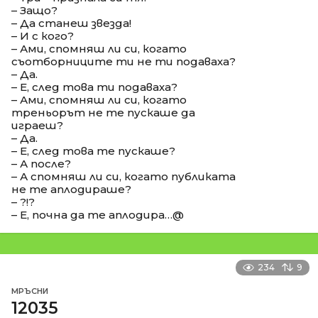
– Защо?
– Да станеш звезда!
– И с кого?
– Ами, спомняш ли си, когато
съотборниците ти не ти подаваха?
– Да.
– Е, след това ти подаваха?
– Ами, спомняш ли си, когато
треньорът не те пускаше да
играеш?
– Да.
– Е, след това те пускаше?
– А после?
– А спомняш ли си, когато публиката
не те аплодираше?
– ?!?
– Е, почна да те аплодира…@
234
9
МРЪСНИ
12035