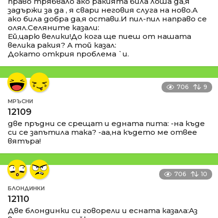
право трябвало ако ракията била лоша да,я
задържи за да , я свари неговия слуга на ново.А
ако била добра да,я остави.И пил-пил направо се
олял.Селяните казали:
Ей,царю велики!До кога ще пиеш от нашата
велика ракия? А той казал:
Докато открия проблема `и.
706
9
МРЪСНИ
12109
две пръдни се срещат и едната пита: -на къде
си се запътила така? -аа,на където ме отвее
вятъра!
706
10
БЛОНДИНКИ
12110
Две блондинки си говорели и есната казала:Аз