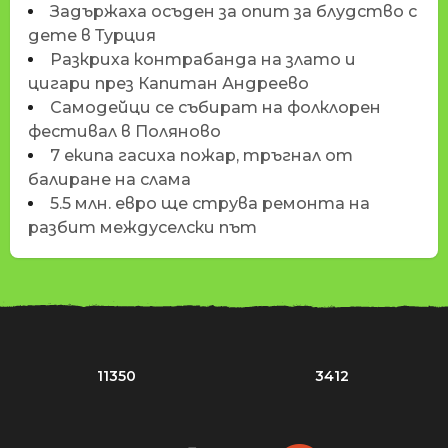
Задържаха осъден за опит за блудство с
дете в Турция
Разкриха контрабанда на злато и
цигари през Капитан Андреево
Самодейци се събират на фолклорен
фестивал в Поляново
7 екипа гасиха пожар, тръгнал от
балиране на слама
5.5 млн. евро ще струва ремонта на
разбит междуселски път
11350
3412