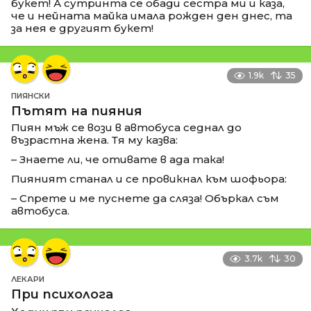
букет! А сутринта се обади сестра ми и каза,
че и нейната майка имала рожден ден днес, та
за нея е другият букет!
1.9k
35
ПИЯНСКИ
Пътят на пияния
Пиян мъж се вози в автобуса седнал до
възрастна жена. Тя му казва:
– Знаете ли, че отивате в ада така!
Пияният станал и се провикнал към шофьора:
– Спрете и ме пуснете да сляза! Объркал съм
автобуса.
3.7k
30
ЛЕКАРИ
При психолога