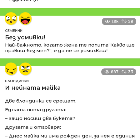
1.9k
28
СЕМЕЙНИ
Без усмивки!
Най-важното, когато жена те попита“Какво ще
правиш без мен?“, е да не се усмихваш!
887
33
БЛОНДИНКИ
И нейната майка
Две блондинки се срещат.
Едната пита другата:
– Защо носиш два букета?
Другата и отговаря:
– Днес майка ми има рожден ден, за нея е единия