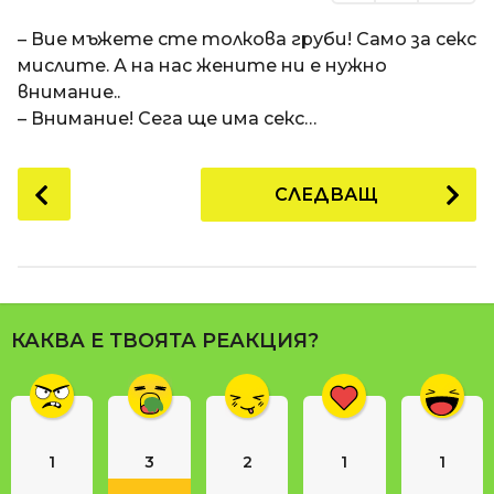
– Вие мъжете сте толкова груби! Само за секс
мислите. А на нас жените ни е нужно
внимание..
– Внимание! Сега ще има секс…
P
СЛЕДВАЩ
o
s
t
P
a
КАКВА Е ТВОЯТА РЕАКЦИЯ?
g
i
n
a
1
3
2
1
1
t