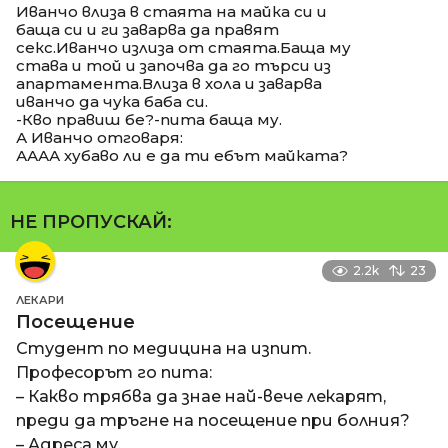
Иванчо влиза в стаята на майка си и
баща си и ги заварва да правят
секс.Иванчо излиза от стаята.Баща му
става и той и започва да го търси из
апартамента.Влиза в хола и заварва
иванчо да чука баба си.
-Кво правиш бе?-пита баща му.
А Иванчо отговаря:
АААА хубаво ли е да ти ебът майката?
НЕ ПРОПУСКАЙ:
2.2k
23
ЛЕКАРИ
Посещение
Студент по медицина на изпит.
Професорът го пита:
– Какво трябва да знае най-вече лекарят,
преди да тръгне на посещение при болния?
– Адреса му.