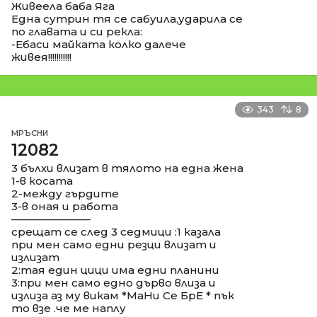
Живеела баба Яга
Една сутрин тя се сабуила,ударила се
по главата и си рекла:
-Ебаси майката колко далече
живея!!!!!!!!!!!
343
8
МРЪСНИ
12082
3 бълхи влизат в тялото на една жена
1-в косата
2-между гърдите
3-в оная и работа
––––––––––––––
срещат се след 3 седмици :1 казала
при мен само едни резци влизат и
излизат
2:тая един цици има едни планини
3:при мен само едно дърво влиза и
излиза аз му викам *МаНи Се БрЕ * пък
то взе .че ме наплу