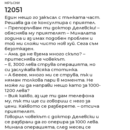
МРЪСНИ
12051
Един нещо го закъсал с тънката част.
Решава да се консултира с приятел.
– Препоръчвам ти доктор Делевски! –
обяснява му приятелят – Миналата
година и аз имах подобен проблем и
той ми сложи чисто нов хуй. Сега съм
безотказен.
– Ама, да не взема много скъпо? –
притеснява се човекът.
– Е, 3000 лева струва операцията, но
си заслужава всяка стотинка.
– А бееее, много ми се струва, пък и
нямам толкова пари в момента. Не
може ли да направи нещо като за 1000-
1200 лева?
– Виж какво, аз ще ти дам телефона
му, пък ти ще си говориш с него за
цени. Каквото се разберете. – отсича
приятелят.
Говорил човекът с доктор Делевски и
се разбрали да го оперира за 1000 лева.
Минала операцията, след месец се