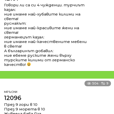
Говори ли са си 4 чужденци. турчиът
казал:
ние имаме най-хубавите килими на
света!
руснакът:
ние имаме най-красивите жени на
света!
германецът казал:
ние имаме най-качествените мебели
в света!
А българинът добавил:
ние ебеме руските жени върху
турските килими от германско
качество!
504
9
МРЪСНИ
12096
През 9 гори в 10
През 9 морета в 10
Живеела баба Яга