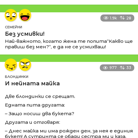
1.9k
28
СЕМЕЙНИ
Без усмивки!
Най-важното, когато жена те попита“Какво ще
правиш без мен?“, е да не се усмихваш!
977
33
БЛОНДИНКИ
И нейната майка
Две блондинки се срещат.
Едната пита другата:
– Защо носиш два букета?
Другата и отговаря:
– Днес майка ми има рожден ден, за нея е единия
букет! А сутринта се обади сестра ми и каза,