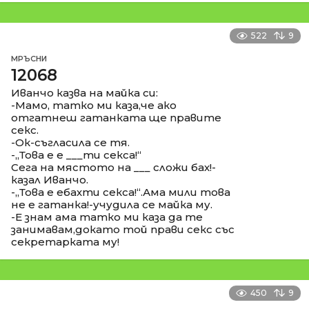
522
9
МРЪСНИ
12068
Иванчо казва на майка си:
-Мамо, татко ми каза,че ако
отгатнеш гатанката ще правите
секс.
-Ок-съгласила се тя.
-,,Това е е ___ти секса!“
Сега на мястото на ___ сложи бах!-
казал Иванчо.
-,,Това е ебахти секса!“.Ама мили това
не е гатанка!-учудила се майка му.
-Е знам ама татко ми каза да те
занимавам,докато той прави секс със
секретарката му!
450
9