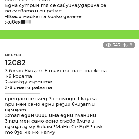
Една сутрин тя се сабуила,ударила се
по главата и си рекла:
-Ебаси майката колко далече
живея!!!!!!!!!!!
343
8
МРЪСНИ
12082
3 бълхи влизат в тялото на една жена
1-в косата
2-между гърдите
3-в оная и работа
––––––––––––––
срещат се след 3 седмици :1 казала
при мен само едни резци влизат и
излизат
2:тая един цици има едни планини
3:при мен само едно дърво влиза и
излиза аз му викам *МаНи Се БрЕ * пък
то взе .че ме наплу