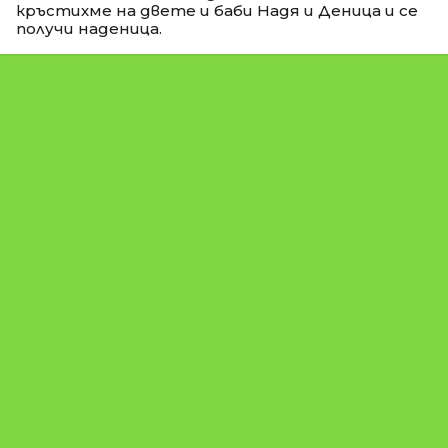
кръстихме на двете и баби Надя и Деница и се
получи наденица.