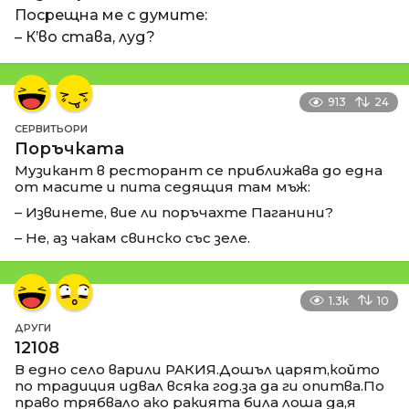
Посрещна ме с думите:
– К’во става, луд?
913
24
СЕРВИТЬОРИ
Поръчката
Музикант в ресторант се приближава до една
от масите и пита седящия там мъж:
– Извинете, вие ли поръчахте Паганини?
– Не, аз чакам свинско със зеле.
1.3k
10
ДРУГИ
12108
В едно село варили РАКИЯ.Дошъл царят,който
по традиция идвал всяка год.за да ги опитва.По
право трябвало ако ракията била лоша да,я