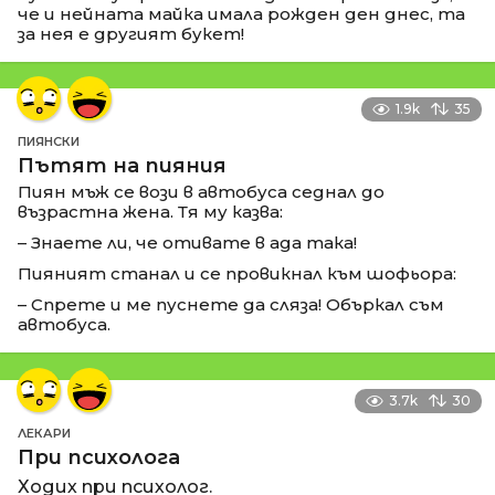
че и нейната майка имала рожден ден днес, та
за нея е другият букет!
1.9k
35
ПИЯНСКИ
Пътят на пияния
Пиян мъж се вози в автобуса седнал до
възрастна жена. Тя му казва:
– Знаете ли, че отивате в ада така!
Пияният станал и се провикнал към шофьора:
– Спрете и ме пуснете да сляза! Объркал съм
автобуса.
3.7k
30
ЛЕКАРИ
При психолога
Ходих при психолог.