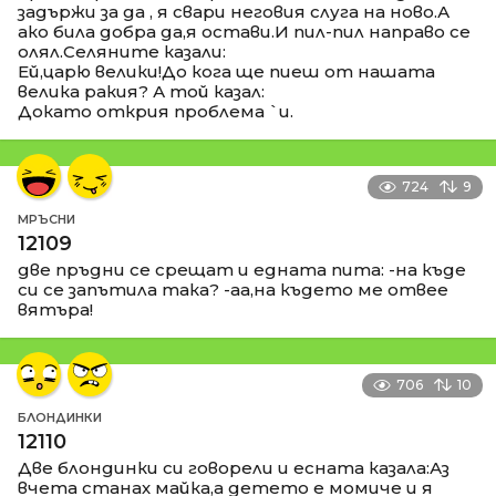
задържи за да , я свари неговия слуга на ново.А
ако била добра да,я остави.И пил-пил направо се
олял.Селяните казали:
Ей,царю велики!До кога ще пиеш от нашата
велика ракия? А той казал:
Докато открия проблема `и.
724
9
МРЪСНИ
12109
две пръдни се срещат и едната пита: -на къде
си се запътила така? -аа,на където ме отвее
вятъра!
706
10
БЛОНДИНКИ
12110
Две блондинки си говорели и есната казала:Аз
вчета станах майка,а детето е момиче и я