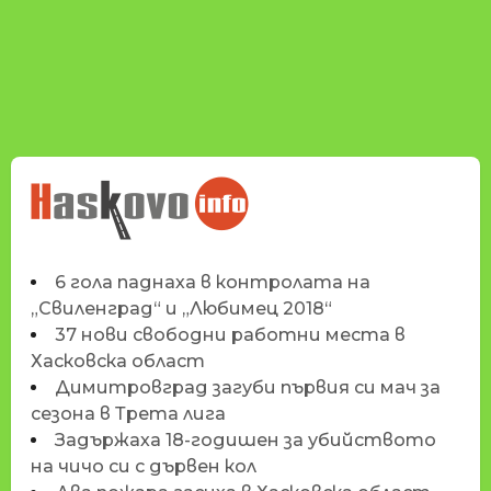
НОВИНИТЕ НА
HASKOVO.INFO
6 гола паднаха в контролата на
„Свиленград“ и „Любимец 2018“
37 нови свободни работни места в
Хасковска област
Димитровград загуби първия си мач за
сезона в Трета лига
Задържаха 18-годишен за убийството
на чичо си с дървен кол