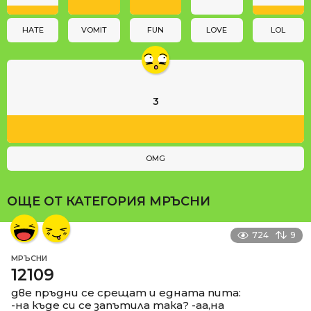
o
n
HATE
VOMIT
FUN
LOVE
LOL
3
OMG
ОЩЕ ОТ КАТЕГОРИЯ
МРЪСНИ
724
9
МРЪСНИ
12109
две пръдни се срещат и едната пита:
-на къде си се запътила така? -аа,на