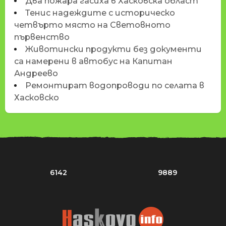
Два пожара гасиха в Хасковска област
Тенис надеждите с историческо
четвърто място на Световното
първенство
Животински продукти без документи
са намерени в автобус на Капитан
Андреево
Ремонтират водопроводи по селата в
Хасковско
6142
9889