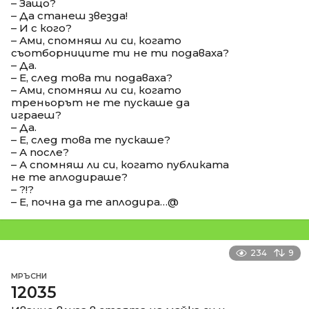
– Защо?
– Да станеш звезда!
– И с кого?
– Ами, спомняш ли си, когато
съотборниците ти не ти подаваха?
– Да.
– Е, след това ти подаваха?
– Ами, спомняш ли си, когато
треньорът не те пускаше да
играеш?
– Да.
– Е, след това те пускаше?
– А после?
– А спомняш ли си, когато публиката
не те аплодираше?
– ?!?
– Е, почна да те аплодира…@
234
9
МРЪСНИ
12035