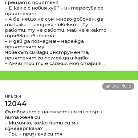
срещат с приятеля.
– Е, как е с новия хуй? – интересува се
приятелят.
– А бе, нещо не съм много доволен, да
ти кажа. – споделя човекът – Ту
работи, ту не работи. Май не е както
трябва работата…
– Я дай да погледна! – нарежда
приятелят му.
Човекът си вади инструмента,
приятелят го поглежда и казва:
– Амчи той ти е сложил моя стария!…
342
9
МРЪСНИ
12044
Футболист е на смъртния си одър и
пита жена си :
– Миличко, колко пъти си ми
изневерявала?
– Три – признала си тя.