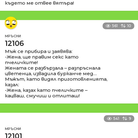
където ме отвее вятъра!
561
10
МРЪСНИ
12106
Мъж се прибира и заявява:
-Жена, ще правим секс като
пчеличките!
Жената се разбързала – разпръснала
цветенца, извадила бурканче мед…
Мъжът, като видял приготовленията,
казал:
-Жена, казах като пчеличките –
кацваш, смучиш и отлиташ!
541
9
МРЪСНИ
12101