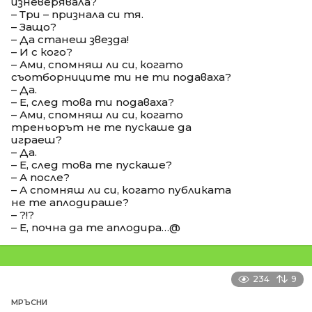
изневерявала?
– Три – признала си тя.
– Защо?
– Да станеш звезда!
– И с кого?
– Ами, спомняш ли си, когато
съотборниците ти не ти подаваха?
– Да.
– Е, след това ти подаваха?
– Ами, спомняш ли си, когато
треньорът не те пускаше да
играеш?
– Да.
– Е, след това те пускаше?
– А после?
– А спомняш ли си, когато публиката
не те аплодираше?
– ?!?
– Е, почна да те аплодира…@
234
9
МРЪСНИ