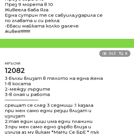
През 9 морета в 10
Живеела баба Яга
Една сутрин тя се сабуила,ударила се
по главата и си рекла:
-Ебаси майката колко далече
живея!!!!!!!!!!!
343
8
МРЪСНИ
12082
3 бълхи влизат в тялото на една жена
1-в косата
2-между гърдите
3-в оная и работа
––––––––––––––
срещат се след 3 седмици :1 казала
при мен само едни резци влизат и
излизат
2:тая един цици има едни планини
3:при мен само едно дърво влиза и
излиза аз му викам *МаНи Се БрЕ * пък