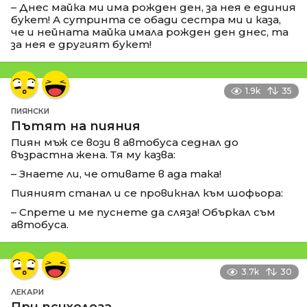
– Днес майка ми има рожден ден, за нея е единия
букет! А сутринта се обади сестра ми и каза,
че и нейната майка имала рожден ден днес, та
за нея е другият букет!
1.9k
35
ПИЯНСКИ
Пътят на пияния
Пиян мъж се вози в автобуса седнал до
възрастна жена. Тя му казва:
– Знаете ли, че отивате в ада така!
Пияният станал и се провикнал към шофьора:
– Спрете и ме пуснете да сляза! Объркал съм
автобуса.
3.7k
30
ЛЕКАРИ
При психолога