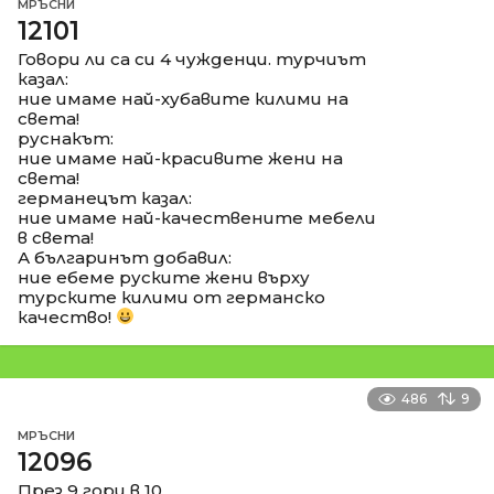
МРЪСНИ
12101
Говори ли са си 4 чужденци. турчиът
казал:
ние имаме най-хубавите килими на
света!
руснакът:
ние имаме най-красивите жени на
света!
германецът казал:
ние имаме най-качествените мебели
в света!
А българинът добавил:
ние ебеме руските жени върху
турските килими от германско
качество!
486
9
МРЪСНИ
12096
През 9 гори в 10