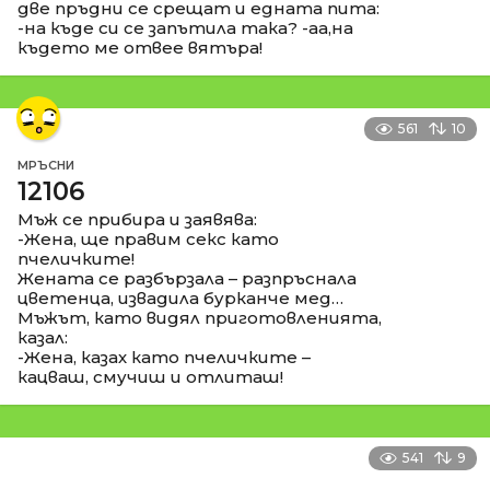
две пръдни се срещат и едната пита:
-на къде си се запътила така? -аа,на
където ме отвее вятъра!
561
10
МРЪСНИ
12106
Мъж се прибира и заявява:
-Жена, ще правим секс като
пчеличките!
Жената се разбързала – разпръснала
цветенца, извадила бурканче мед…
Мъжът, като видял приготовленията,
казал:
-Жена, казах като пчеличките –
кацваш, смучиш и отлиташ!
541
9