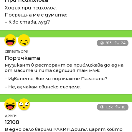
Ходих при психолог.
Посрещна ме с думите:
– К’во става, луд?
913
24
СЕРВИТЬОРИ
Поръчката
Музикант в ресторант се приближава до една
от масите и пита седящия там мъж:
– Извинете, вие ли поръчахте Паганини?
– Не, аз чакам свинско със зеле.
1.3k
10
ДРУГИ
12108
В едно село варили РАКИЯ.Дошъл царят,който