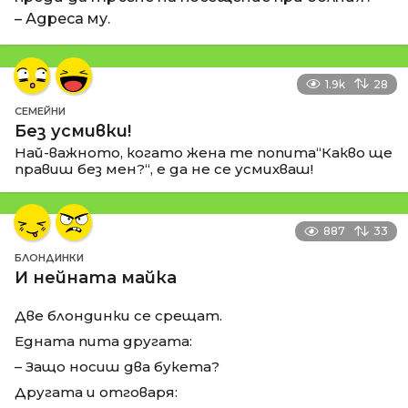
– Адреса му.
1.9k
28
СЕМЕЙНИ
Без усмивки!
Най-важното, когато жена те попита“Какво ще
правиш без мен?“, е да не се усмихваш!
887
33
БЛОНДИНКИ
И нейната майка
Две блондинки се срещат.
Едната пита другата:
– Защо носиш два букета?
Другата и отговаря: