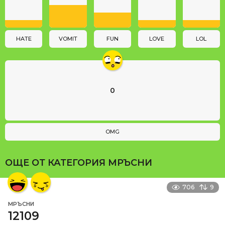
t
i
o
n
HATE
VOMIT
FUN
LOVE
LOL
0
OMG
ОЩЕ ОТ КАТЕГОРИЯ
МРЪСНИ
706
9
МРЪСНИ
12109