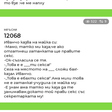
то взе .че ме наплу
522
9
МРЪСНИ
12068
Иванчо казва на майка си:
-Мамо, татко ми каза,че ако
отгатнеш гатанката ще правите
секс.
-Ок-съгласила се тя.
-,,Това е е ___ти секса!“
Сега на мястото на ___ сложи бах!-
казал Иванчо.
-,,Това е ебахти секса!“.Ама мили това
не е гатанка!-учудила се майка му.
-Е знам ама татко ми каза да те
занимавам,докато той прави секс със
секретарката му!