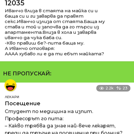
12035
Иванчо влиза в стаята на майка си и
баща си и ги заварва да правят
секс.Иванчо излиза от стаята.Баща му
става и той и започва да го търси из
апартамента.Влиза в хола и заварва
иванчо да чука баба си.
-Кво правиш бе?-пита баща му.
А Иванчо отговаря:
АААА хубаво ли е да ти ебът майката?
НЕ ПРОПУСКАЙ:
2.2k
23
ЛЕКАРИ
Посещение
Студент по медицина на изпит.
Професорът го пита:
– Какво трябва да знае най-вече лекарят,
преди да тръгне на посещение при болния?