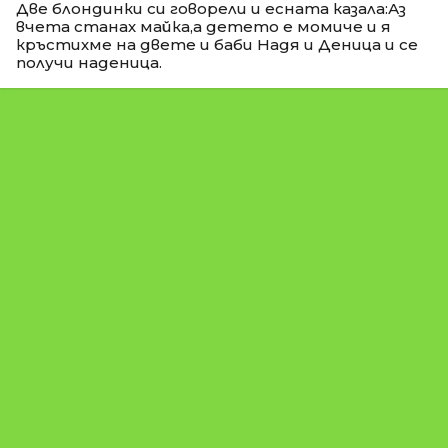
Две блондинки си говорели и есната казала:Аз
вчета станах майка,а детето е момиче и я
кръстихме на двете и баби Надя и Деница и се
получи наденица.