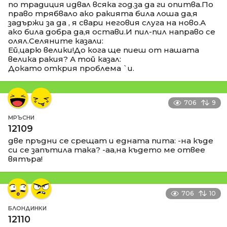
по традиция идвал всяка год.за да ги опитва.По
право трябвало ако ракията била лоша да,я
задържи за да , я свари неговия слуга на ново.А
ако била добра да,я остави.И пил-пил направо се
олял.Селяните казали:
Ей,царю велики!До кога ще пиеш от нашата
велика ракия? А той казал:
Докато открия проблема `и.
706
9
МРЪСНИ
12109
две пръдни се срещат и едната пита: -на къде
си се запътила така? -аа,на където ме отвее
вятъра!
706
10
БЛОНДИНКИ
12110