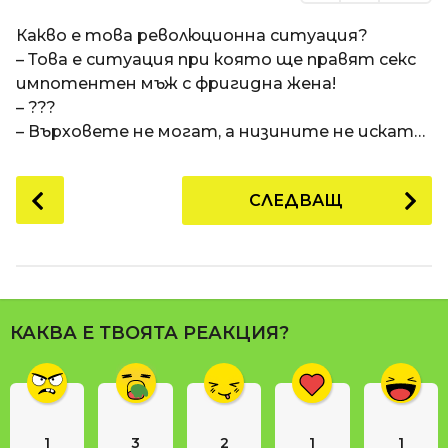
Какво е това революционна ситуация?
– Това е ситуация при която ще правят секс
импотентен мъж с фригидна жена!
– ???
– Върховете не могат, а низините не искат…
P
СЛЕДВАЩ
o
s
t
P
a
КАКВА Е ТВОЯТА РЕАКЦИЯ?
g
i
n
a
1
3
2
1
1