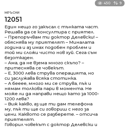
450
9
МРЪСНИ
12051
Един нещо го закъсал с тънката част.
Решава да се консултира с приятел.
– Препоръчвам ти доктор Делевски! –
обяснява му приятелят – Миналата
година и аз имах подобен проблем и
той ми сложи чисто нов хуй. Сега съм
безотказен.
– Ама, да не взема много скъпо? –
притеснява се човекът.
– Е, 3000 лева струва операцията, но
си заслужава всяка стотинка.
– А бееее, много ми се струва, пък и
нямам толкова пари в момента. Не
може ли да направи нещо като за 1000-
1200 лева?
– Виж какво, аз ще ти дам телефона
му, пък ти ще си говориш с него за
цени. Каквото се разберете. – отсича
приятелят.
Говорил човекът с доктор Делевски и