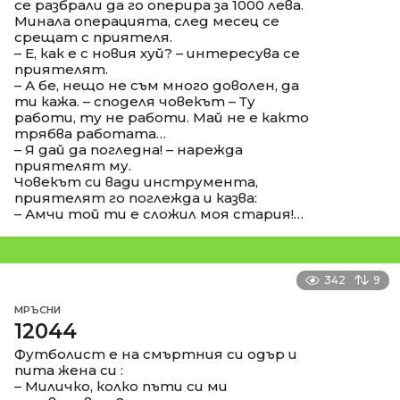
се разбрали да го оперира за 1000 лева.
Минала операцията, след месец се
срещат с приятеля.
– Е, как е с новия хуй? – интересува се
приятелят.
– А бе, нещо не съм много доволен, да
ти кажа. – споделя човекът – Ту
работи, ту не работи. Май не е както
трябва работата…
– Я дай да погледна! – нарежда
приятелят му.
Човекът си вади инструмента,
приятелят го поглежда и казва:
– Амчи той ти е сложил моя стария!…
342
9
МРЪСНИ
12044
Футболист е на смъртния си одър и
пита жена си :
– Миличко, колко пъти си ми