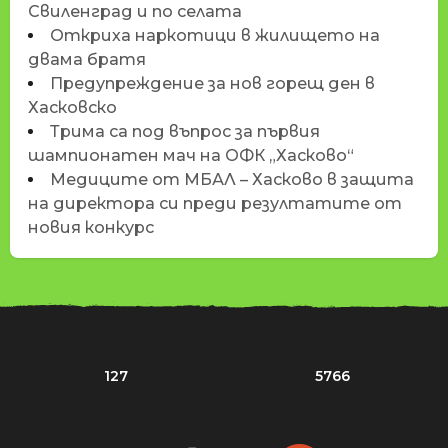
Свиленград и по селата
Откриха наркотици в жилището на
двама братя
Предупреждение за нов горещ ден в
Хасковско
Трима са под въпрос за първия
шампионатен мач на ОФК „Хасково“
Медиците от МБАЛ – Хасково в защита
на директора си преди резултатите от
новия конкурс
127
5766