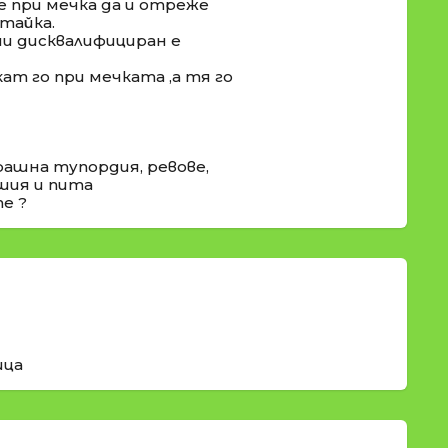
е при мечка да и отреже
итайка.
ми дисквалифициран е
ат го при мечката ,а тя го
ашна тупордия, ревове,
ашия и пита
е ?
ица