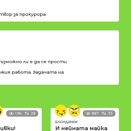
твор за прокурора.
ъзможно ли е да се прости
ожия работа. Задачата на
1.9k
28
887
33
БЛОНДИНКИ
ивки!
И нейната майка