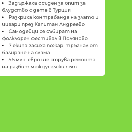
Задържаха осъден за опит за
блудство с дете в Турция
Разкриха контрабанда на злато и
цигари през Капитан Андреево
Самодейци се събират на
фолклорен фестивал в Поляново
7 екипа гасиха пожар, тръгнал от
балиране на слама
5.5 млн. евро ще струва ремонта
на разбит междуселски път