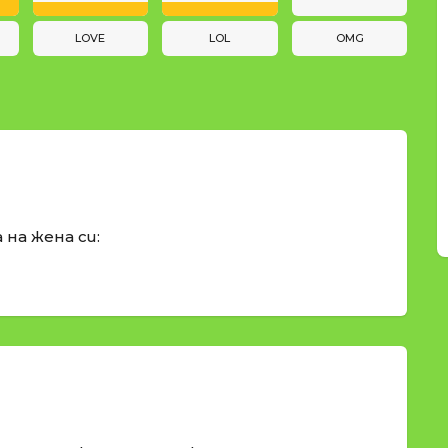
LOVE
LOL
OMG
 на жена си: