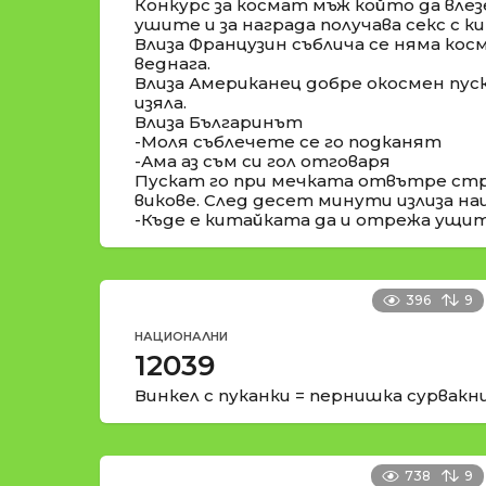
Конкурс за космат мъж който да влез
ушите и за награда получава секс с к
Влиза Французин съблича се няма кос
веднага.
Влиза Американец добре окосмен пуск
изяла.
Влиза Българинът
-Моля съблечете се го подканят
-Ама аз съм си гол отговаря
Пускат го при мечката отвътре стр
викове. След десет минути излиза н
-Къде е китайката да и отрежа ущит
396
9
НАЦИОНАЛНИ
12039
Винкел с пуканки = пернишка сурвакн
738
9