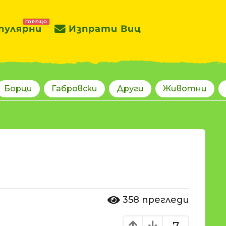
ГОРЕЩО
пулярни
Изпрати Виц
Борци
Габровски
Други
Животни
358
прегледи