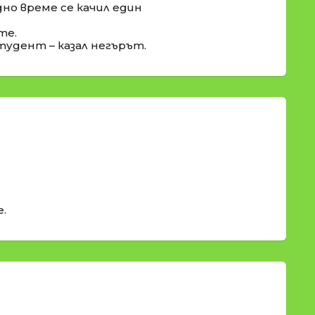
едно време се качил един
те.
студент – казал негърът.
е.