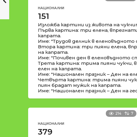
НАЦИОНАЛНИ
151
Изложба картини из живота на чукчи
Първа картина: три елена, впрегнати
капрата.
Име: "Трудов делник в еленовъдното
Втора картина: три пияни елена, впр
на капрата.
Име: "Почивен ден в еленовъдното с
Трета картина: трима пияни чукчи, 
елен на капрата.
Име: "Национален празник – Ден на еле
Четвърта картина: трима пияни чукч
пиян брадат мужик на капрата.
Име: "Национален празник – Ден на гео
214
7
НАЦИОНАЛНИ
379