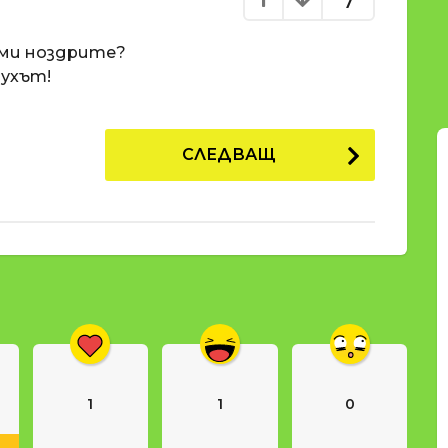
7
еми ноздрите?
духът!
СЛЕДВАЩ
1
1
0