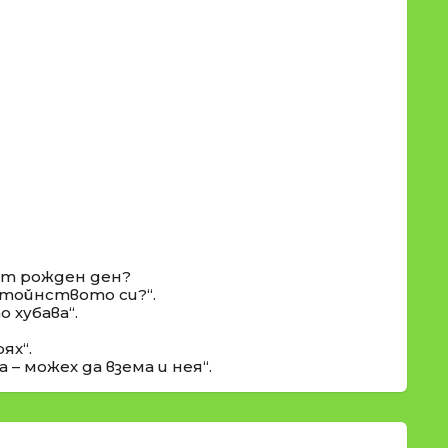
 от рожден ден?
остойнството си?“.
 хубава“.
ях“.
– можех да взема и нея“.