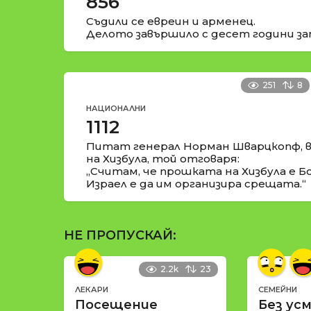
856
Съдили се евреин и арменец.
Делото завършило с десет години за
251
8
НАЦИОНАЛНИ
1112
Питат генерал Норман Шварцкопф, в
на Хизбула, той отговаря:
„Считам, че прошката на Хизбула е Б
Израел е да им организира срещата.“
НЕ ПРОПУСКАЙ:
2.2k
23
ЛЕКАРИ
СЕМЕЙНИ
Посещение
Без усм