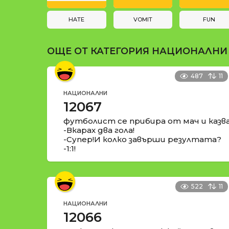
и
t
i
HATE
VOMIT
FUN
o
ОЩЕ ОТ КАТЕГОРИЯ
НАЦИОНАЛНИ
n
487
11
НАЦИОНАЛНИ
12067
футболист се прибира от мач и казва
-Вкарах два гола!
-Супер!И колко завърши резултата?
-1:1!
522
11
НАЦИОНАЛНИ
12066