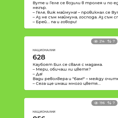
Вуте и Геле се возили в тролея и по 
негър.
– Геле, виж маймуна! – провикнал се Ву
– Аз не съм маймуна, господа. Аз съм 
– Брей… па и говори!
214
7
НАЦИОНАЛНИ
628
Каубоят Бил се сваля с мадама.
– Мери, обичаш ли цветя?
– Да!
Вади револвера и "бам!" – между очит
– Сега ще имаш много цветя…
196
7
НАЦИОНАЛНИ