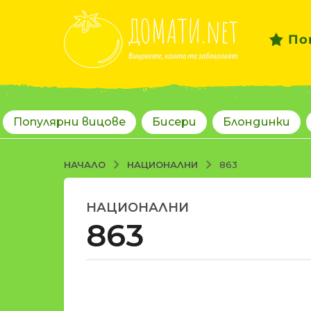
По
Популярни вицове
Бисери
Блондинки
НАЦИОНАЛНИ
НАЧАЛО
863
НАЦИОНАЛНИ
1
863
8
г
о
д
о
и
т
н
d