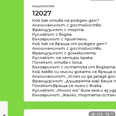
НАЦИОНАЛНИ
12027
Кой как отива на рожден ден?
Англичанинът: с достойнство.
Французинът: с торта.
Руснакът: с водка.
Българинът: с приятели.
Кой как се връща от рожден ден?
Англичанинът: с достойнство.
Французинът: с домакинята.
Руснакът: на четири крака.
Полякът: отива с кола.
Българинът: с остатъка от водката.
Кой какво си мисли докато се връща
Англичанинът: „Успях ли да запазя д
Французинът: „Дъщерята май беше по
Полякът:Връща се пиян с влака.
Руснакът: „Много мъ“ биха ама и аз удр
Българинът: „Жалко, тортата остана 
232
7