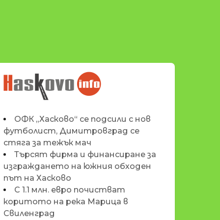
НОВИНИТЕ НА
HASKOVO.INFO
ОФК „Хасково“ се подсили с нов
футболист, Димитровград се
стяга за тежък мач
Търсят фирма и финансиране за
изграждането на южния обходен
път на Хасково
С 1.1 млн. евро почистват
коритото на река Марица в
Свиленград