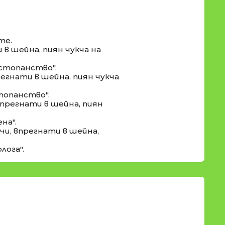
те.
 в шейна, пиян чукча на
 стопанство".
егнати в шейна, пиян чукча
топанство".
впрегнати в шейна, пиян
на".
и, впрегнати в шейна,
лога".