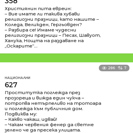
358
Християнин пита евреин:
– Вие имате ли такива хубави
религиозни празници, като нашите –
Коледа, Великден, Гергьовден?
– Разбира се! Имаме чудесни
религиозни празници – Песах, Шавуот,
Ханука, Нощта на раздаване на
„Оскарите“…
286
7
НАЦИОНАЛНИ
627
Проститутка поглежда през
прозореца и вижда един чукча –
потропва нетърпеливо на тротоара
и поглежда към публичния дом.
Подвиква му:
– Какво чакаш, идвай!
– Чакам червения фенер да светне
зелено че да пресека улицата.