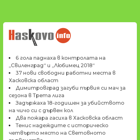
НОВИНИТЕ НА
HASKOVO.INFO
6 гола паднаха в контролата на
„Свиленград“ и „Любимец 2018“
37 нови свободни работни места в
Хасковска област
Димитровград загуби първия си мач за
сезона в Трета лига
Задържаха 18-годишен за убийството
на чичо си с дървен кол
Два пожара гасиха в Хасковска област
Тенис надеждите с историческо
четвърто място на Световното