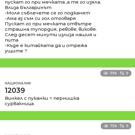
пускат го при мечката ,а тя го изяла.
Влиза Българинът
-Моля съблечете се го подканят
-Ама аз съм си гол отговаря
Пускат го при мечката отвътре
страшна тупордия, ревове, викове.
След десет минути излиза нашия и
пита
-Къде е китайката да и отрежа
ущите ?
396
9
НАЦИОНАЛНИ
12039
Винкел с пуканки = пернишка
сурвакница
756
9