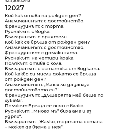
НАЦИОНАЛНИ
12027
Кой как отива на рожден ден?
Англичанинът: с достойнство.
Французинът: с торта.
Руснакът: с водка.
Българинът: с приятели.
Кой как се връща от рожден ден?
Англичанинът: с достойнство.
Французинът: с домакинята.
Руснакът: на четири крака.
Полякът: отива с кола.
Българинът: с остатъка от водката.
Кой какво си мисли докато се връща
от рожден ден?
Англичанинът: „Успях ли да запазя
достойнството си?“.
Французинът: „Дъщерята май беше по
хубава“.
Полякът:Връща се пиян с влака.
Руснакът: „Много мъ“ биха ама и аз
удрях“.
Българинът: „Жалко, тортата остана
– можех да взема и нея“.