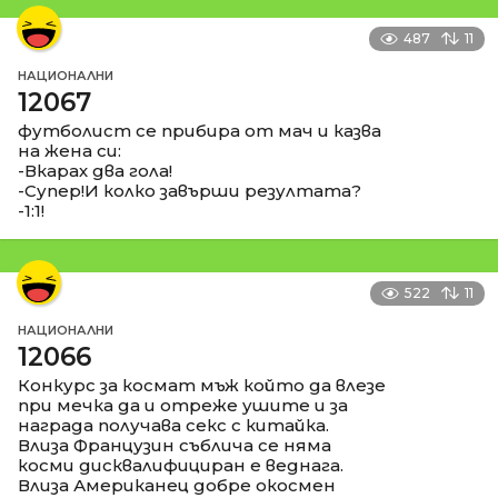
487
11
НАЦИОНАЛНИ
12067
футболист се прибира от мач и казва
на жена си:
-Вкарах два гола!
-Супер!И колко завърши резултата?
-1:1!
522
11
НАЦИОНАЛНИ
12066
Конкурс за космат мъж който да влезе
при мечка да и отреже ушите и за
награда получава секс с китайка.
Влиза Французин съблича се няма
косми дисквалифициран е веднага.
Влиза Американец добре окосмен