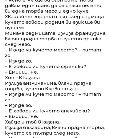
давам един шанс да се спасите: ето
ви една торба месо и едно куче.
Хващайте гората и ако след седмица
кучето говори родния ви език ще ви
пуснем.
Минала седмицата, излиза французина,
влачи празна торба и кучето припка
след него.
– Изяде ли кучето месото? – питат
го.
– Изяде го.
– Е, говори ли кучето френски?
– Емиии…, не.
Хоп – в казана.
Излиза англичанина, влачи празна
торба, кучето върви отзад.
– Изяде ли кучето месото? – питат
го.
– Изяде го.
– Е, говори ли кучето английски?
– Емиии…, не.
Хайде и той в казана.
Излиза българина, влачи празна торба,
кучето се тътри след него.