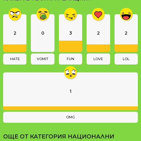
g
i
n
a
2
0
3
2
2
t
i
o
n
HATE
VOMIT
FUN
LOVE
LOL
1
OMG
ОЩЕ ОТ КАТЕГОРИЯ
НАЦИОНАЛНИ