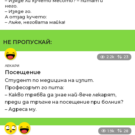
– Изяде ли кучето месото? – питат и
него.
– Изяде го.
А отзад кучето:
– Лъже, неговата майка!
НЕ ПРОПУСКАЙ:
2.2k
23
ЛЕКАРИ
Посещение
Студент по медицина на изпит.
Професорът го пита:
– Какво трябва да знае най-вече лекарят,
преди да тръгне на посещение при болния?
– Адреса му.
1.9k
28