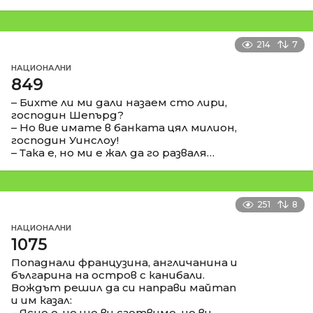
214
7
НАЦИОНАЛНИ
849
– Бихте ли ми дали назаем сто лири,
господин Шепърд?
– Но вие имате в банката цял милион,
господин Уинслоу!
– Така е, но ми е жал да го разваля…
251
8
НАЦИОНАЛНИ
1075
Попаднали французина, англичанина и
българина на остров с канибали.
Вождът решил да си направи майтап
и им казал:
– Ясно е, че ще ви сготвиме, но ви