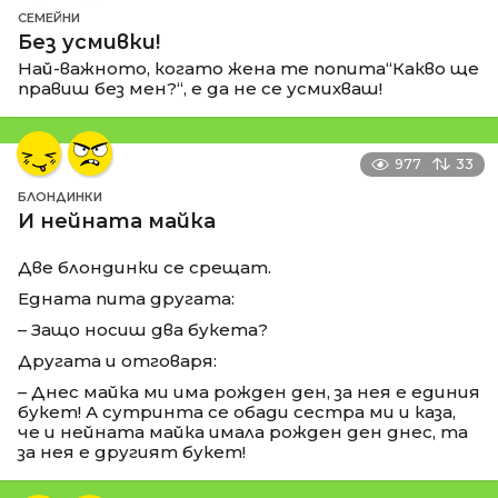
СЕМЕЙНИ
Без усмивки!
Най-важното, когато жена те попита“Какво ще
правиш без мен?“, е да не се усмихваш!
977
33
БЛОНДИНКИ
И нейната майка
Две блондинки се срещат.
Едната пита другата:
– Защо носиш два букета?
Другата и отговаря:
– Днес майка ми има рожден ден, за нея е единия
букет! А сутринта се обади сестра ми и каза,
че и нейната майка имала рожден ден днес, та
за нея е другият букет!