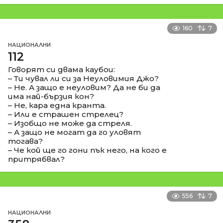
160
7
НАЦИОНАЛНИ
112
Говорят си двама каубои:
– Ти чувал ли си за Неуловимия Джо?
– Не. А защо е неуловим? Да не би да
има най-бързия кон?
– Не, кара една кранта.
– Или е страшен стрелец?
– Изобщо не може да стреля.
– А защо не могат да го уловят
тогава?
– Че кой ще го гони пък него, на кого е
притрябвал?
556
7
НАЦИОНАЛНИ