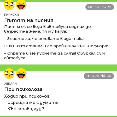
1.9k
35
ПИЯНСКИ
Пътят на пияния
Пиян мъж се вози в автобуса седнал до
възрастна жена. Тя му казва:
– Знаете ли, че отивате в ада така!
Пияният станал и се провикнал към шофьора:
– Спрете и ме пуснете да сляза! Объркал съм
автобуса.
3.7k
30
ЛЕКАРИ
При психолога
Ходих при психолог.
Посрещна ме с думите:
– К’во става, луд?