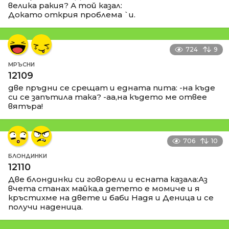
велика ракия? А той казал:
Докато открия проблема `и.
724
9
МРЪСНИ
12109
две пръдни се срещат и едната пита: -на къде
си се запътила така? -аа,на където ме отвее
вятъра!
706
10
БЛОНДИНКИ
12110
Две блондинки си говорели и есната казала:Аз
вчета станах майка,а детето е момиче и я
кръстихме на двете и баби Надя и Деница и се
получи наденица.