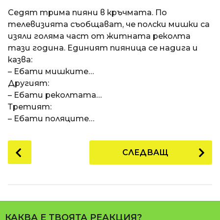
a
t
п
Седят трима пияни в кръчмата. По
i
р
телевизията съобщават, че полски мишки са
е
изяли голяма част от житната реколта
д
тази година. Единият пияница се надига и
и
казва:
1
– Ебати мишките…
8
Другият:
г
– Ебати реколтата…
о
Третият:
д
– Ебати поляците…
и
н
P
СЛЕДВАЩ
и
o
п
s
р
t
е
P
д
a
и
КАКВА Е ТВОЯТА РЕАКЦИЯ?