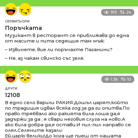
913
24
СЕРВИТЬОРИ
Поръчката
Музикант в ресторант се приближава до една
от масите и пита седящия там мъж:
– Извинете, вие ли поръчахте Паганини?
– Не, аз чакам свинско със зеле.
1.3k
10
ДРУГИ
12108
В едно село варили РАКИЯ.Дошъл царят,който
по традиция идвал всяка год.за да ги опитва.По
право трябвало ако ракията била лоша да,я
задържи за да , я свари неговия слуга на ново.А
ако била добра да,я остави.И пил-пил направо се
олял.Селяните казали:
Ей,царю велики!До кога ще пиеш от нашата