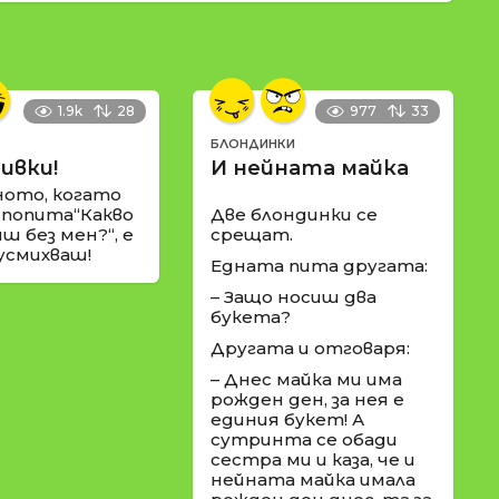
1.9k
28
977
33
БЛОНДИНКИ
ивки!
И нейната майка
ното, когато
 попита“Какво
Две блондинки се
ш без мен?“, е
срещат.
 усмихваш!
Едната пита другата:
– Защо носиш два
букета?
Другата и отговаря:
– Днес майка ми има
рожден ден, за нея е
единия букет! А
сутринта се обади
сестра ми и каза, че и
нейната майка имала