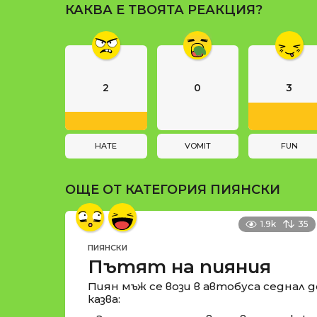
и
КАКВА Е ТВОЯТА РЕАКЦИЯ?
a
g
i
n
2
0
3
a
t
i
HATE
VOMIT
FUN
o
ОЩЕ ОТ КАТЕГОРИЯ
ПИЯНСКИ
n
1.9k
35
ПИЯНСКИ
Пътят на пияния
Пиян мъж се вози в автобуса седнал д
казва: