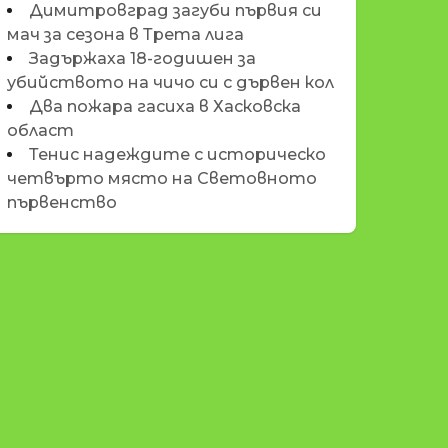
Димитровград загуби първия си
мач за сезона в Трета лига
Задържаха 18-годишен за
убийството на чичо си с дървен кол
Два пожара гасиха в Хасковска
област
Тенис надеждите с историческо
четвърто място на Световното
първенство