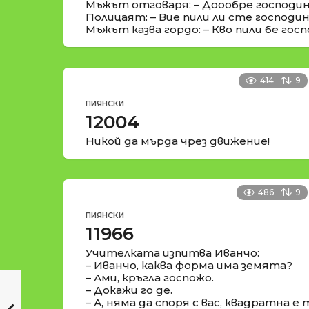
Мъжът отговаря: – Доообре господин
Полицаят: – Вие пили ли сте господин
Мъжът казва гордо: – Кво пили бе госп
414
9
ПИЯНСКИ
12004
Никой да мърда чрез движение!
486
9
ПИЯНСКИ
11966
Учителката изпитва Иванчо:
– Иванчо, каква форма има земята?
– Ами, кръгла госпожо.
– Докажи го де.
– А, няма да споря с вас, квадратна е 