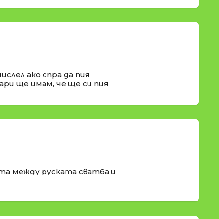
мислел ако спра да пия
ари ще имам, че ще си пия
ата между руската сватба и