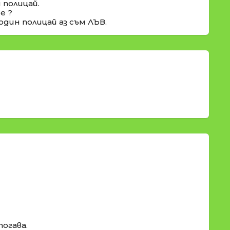
 полицай.
е ?
один полицай аз съм ЛЪВ.
тогава.