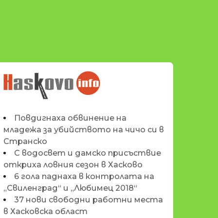
НОВИНИТЕ НА
HASKOVO.INFO
Повдигнаха обвинение на
младежа за убийството на чичо си в
Странско
С водосвет и дамско присъствие
откриха ловния сезон в Хасково
6 гола паднаха в контролата на
„Свиленград“ и „Любимец 2018“
37 нови свободни работни места
в Хасковска област