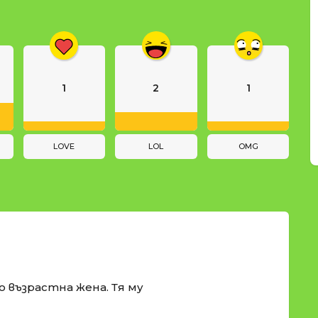
1
2
1
LOVE
LOL
OMG
о възрастна жена. Тя му