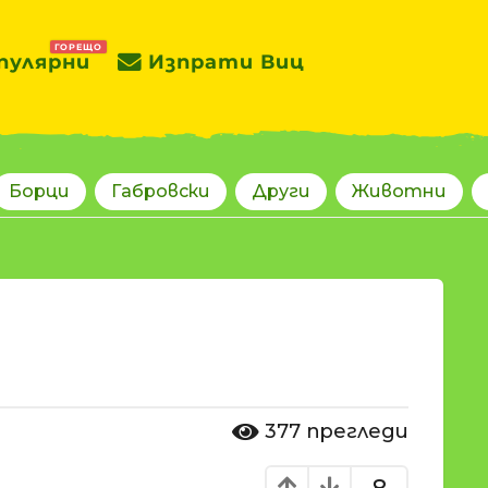
ГОРЕЩО
пулярни
Изпрати Виц
Борци
Габровски
Други
Животни
377
прегледи