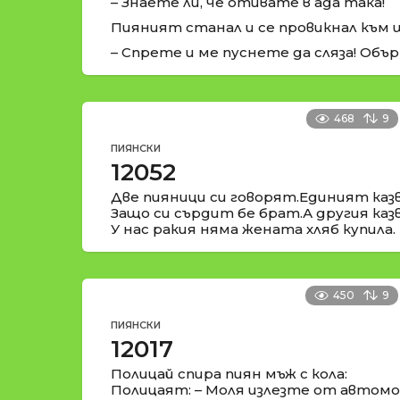
– Знаете ли, че отивате в ада така!
Пияният станал и се провикнал към 
– Спрете и ме пуснете да сляза! Обър
468
9
ПИЯНСКИ
12052
Две пияници си говорят.Единият казв
Защо си сърдит бе брат.А другия казв
У нас ракия няма жената хляб купила.
450
9
ПИЯНСКИ
12017
Полицай спира пиян мъж с кола:
Полицаят: – Моля излезте от автомо