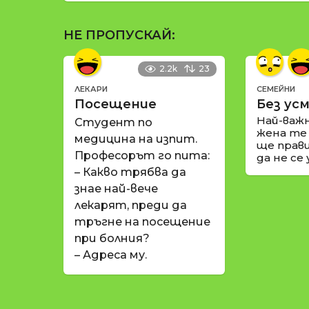
НЕ ПРОПУСКАЙ:
2.2k
23
ЛЕКАРИ
СЕМЕЙНИ
Посещение
Без усм
Най-важ
Студент по
жена те
медицина на изпит.
ще прави
Професорът го пита:
да не се
– Какво трябва да
знае най-вече
лекарят, преди да
тръгне на посещение
при болния?
– Адреса му.