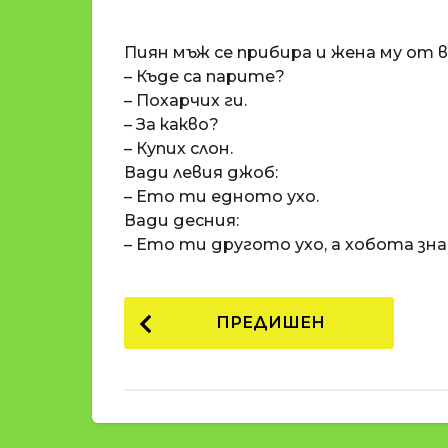
o
и
m
п
Пиян мъж се прибира и жена му от 
a
р
t
– Къде са парите?
i
е
– Похарчих ги.
д
– За какво?
и
– Купих слон.
1
Вади левия джоб:
8
– Ето ти едното ухо.
г
Вади десния:
о
– Ето ти другото ухо, а хобота зна
д
и
P
н
ПРЕДИШЕН
и
o
п
s
р
t
е
д
P