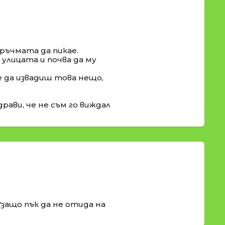
кръчмата да пикае.
улицата и почва да му
е да извадиш това нещо,
рави, че не съм го виждал
"защо пък да не отида на