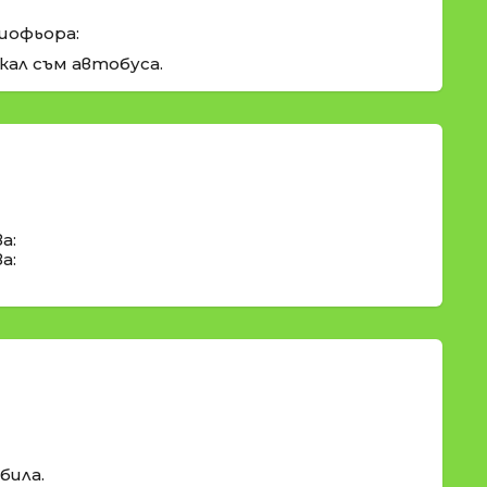
шофьора:
кал съм автобуса.
а:
а:
била.