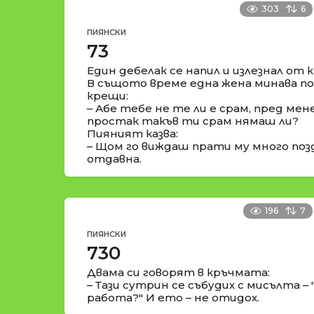
303
6
ПИЯНСКИ
73
Един дебелак се напил и излезнал от 
В същото време една жена минава по 
крещи:
– Абе тебе не те ли е срам, пред мен
простак такъв ти срам нямаш ли?
Пияният казва:
– Щом го виждаш прати му много позд
отдавна.
196
7
ПИЯНСКИ
730
Двама си говорят в кръчмата:
– Тази сутрин се събудих с мисълта – 
работа?" И ето – не отидох.