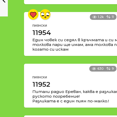
1.2k
11
ПИЯНСКИ
11954
Един човек си седял в кръчмата и си 
толкова пари ще имам, ама толкова п
когато си искам
630
9
ПИЯНСКИ
11952
Питали радио Ереван, каква е разлик
руското погребение!
Разликата е с един пиян по-малко.!