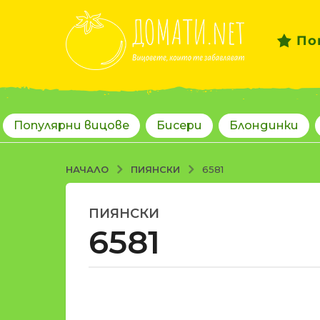
По
Популярни вицове
Бисери
Блондинки
ПИЯНСКИ
НАЧАЛО
6581
ПИЯНСКИ
1
6581
8
г
о
д
о
и
т
н
d