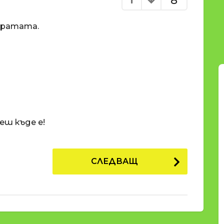
8
вратата.
еш къде е!
СЛЕДВАЩ