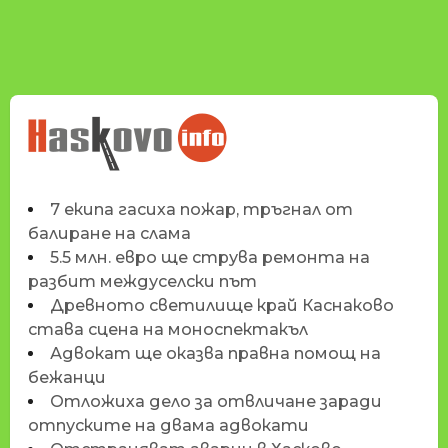
НОВИНИТЕ НА
HASKOVO.INFO
7 екипа гасиха пожар, тръгнал от
балиране на слама
5.5 млн. евро ще струва ремонта на
разбит междуселски път
Древното светилище край Каснаково
става сцена на моноспектакъл
Адвокат ще оказва правна помощ на
бежанци
Отложиха дело за отвличане заради
отпуските на двама адвокати