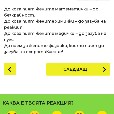
До кога пият жените математички – до
безкрайност.
До кога пият жените химички – до загуба на
реакция.
До кога пият жените медички – до загуба на
пулс.
Да пием за жените физички, които пият до
загуба на съпротивление!
P
СЛЕДВАЩ
o
s
t
P
a
КАКВА Е ТВОЯТА РЕАКЦИЯ?
g
i