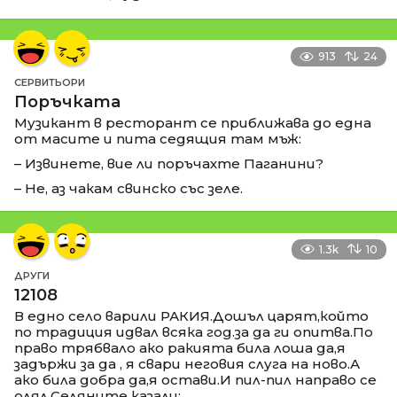
913
24
СЕРВИТЬОРИ
Поръчката
Музикант в ресторант се приближава до една
от масите и пита седящия там мъж:
– Извинете, вие ли поръчахте Паганини?
– Не, аз чакам свинско със зеле.
1.3k
10
ДРУГИ
12108
В едно село варили РАКИЯ.Дошъл царят,който
по традиция идвал всяка год.за да ги опитва.По
право трябвало ако ракията била лоша да,я
задържи за да , я свари неговия слуга на ново.А
ако била добра да,я остави.И пил-пил направо се
олял.Селяните казали: