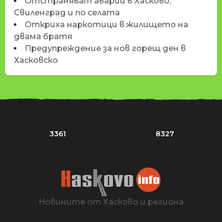
Отстраняват аварии в Хасково,
Свиленград и по селата
Откриха наркотици в жилището на
двама братя
Предупреждение за нов горещ ден в
Хасковско
3361
8327
Новините от Хасково и региона