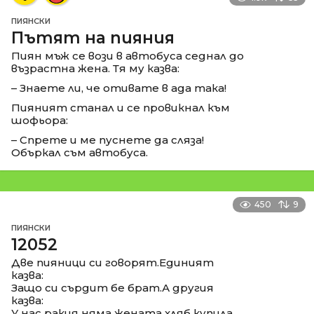
ПИЯНСКИ
Пътят на пияния
Пиян мъж се вози в автобуса седнал до
възрастна жена. Тя му казва:
– Знаете ли, че отивате в ада така!
Пияният станал и се провикнал към
шофьора:
– Спрете и ме пуснете да сляза!
Объркал съм автобуса.
450
9
ПИЯНСКИ
12052
Две пияници си говорят.Единият
казва:
Защо си сърдит бе брат.А другия
казва:
У нас ракия няма жената хляб купила.