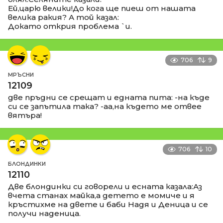
Ей,царю велики!До кога ще пиеш от нашата
велика ракия? А той казал:
Докато открия проблема `и.
706
9
МРЪСНИ
12109
две пръдни се срещат и едната пита: -на къде
си се запътила така? -аа,на където ме отвее
вятъра!
706
10
БЛОНДИНКИ
12110
Две блондинки си говорели и есната казала:Аз
вчета станах майка,а детето е момиче и я
кръстихме на двете и баби Надя и Деница и се
получи наденица.