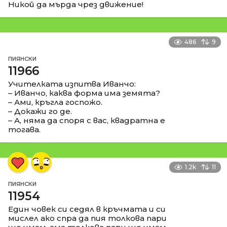
Никой да мърда чрез движение!
486
9
ПИЯНСКИ
11966
Учителката изпитва Иванчо:
– Иванчо, каква форма има земята?
– Ами, кръгла госпожо.
– Докажи го де.
– А, няма да споря с вас, квадратна е
тогава.
1.2k
11
ПИЯНСКИ
11954
Един човек си седял в кръчмата и си
мислел ако спра да пия толкова пари