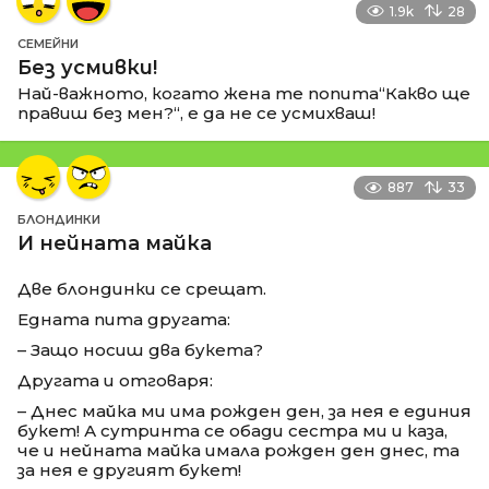
1.9k
28
СЕМЕЙНИ
Без усмивки!
Най-важното, когато жена те попита“Какво ще
правиш без мен?“, е да не се усмихваш!
887
33
БЛОНДИНКИ
И нейната майка
Две блондинки се срещат.
Едната пита другата:
– Защо носиш два букета?
Другата и отговаря:
– Днес майка ми има рожден ден, за нея е единия
букет! А сутринта се обади сестра ми и каза,
че и нейната майка имала рожден ден днес, та
за нея е другият букет!