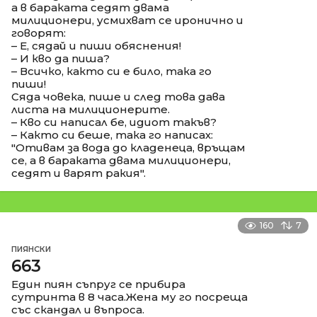
а в бараката седят двама
милиционери, усмихват се иронично и
говорят:
– Е, сядай и пиши обяснения!
– И кво да пиша?
– Всичко, както си е било, така го
пиши!
Сяда човека, пише и след това дава
листа на милиционерите.
– Кво си написал бе, идиот такъв?
– Както си беше, така го написах:
"Отивам за вода до кладенеца, връщам
се, а в бараката двама милиционери,
седят и варят ракия".
160
7
ПИЯНСКИ
663
Един пиян съпруг се прибира
сутринта в 8 часа.Жена му го посреща
със скандал и въпроса.