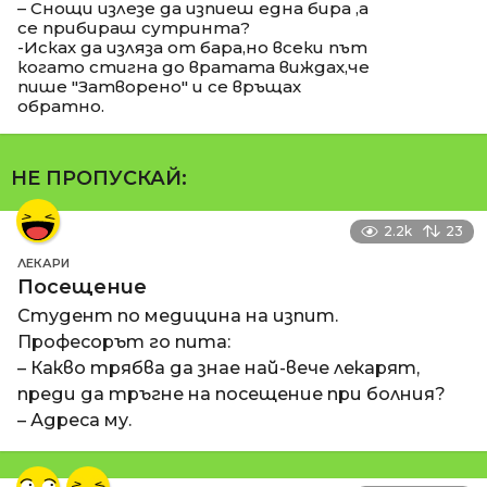
– Снощи излезе да изпиеш една бира ,а
се прибираш сутринта?
-Исках да изляза от бара,но всеки път
когато стигна до вратата виждах,че
пише "Затворено" и се връщах
обратно.
НЕ ПРОПУСКАЙ:
2.2k
23
ЛЕКАРИ
Посещение
Студент по медицина на изпит.
Професорът го пита:
– Какво трябва да знае най-вече лекарят,
преди да тръгне на посещение при болния?
– Адреса му.