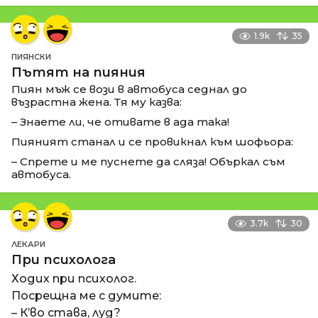
1.9k
35
ПИЯНСКИ
Пътят на пияния
Пиян мъж се вози в автобуса седнал до
възрастна жена. Тя му казва:
– Знаете ли, че отивате в ада така!
Пияният станал и се провикнал към шофьора:
– Спрете и ме пуснете да сляза! Объркал съм
автобуса.
3.7k
30
ЛЕКАРИ
При психолога
Ходих при психолог.
Посрещна ме с думите:
– К’во става, луд?