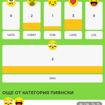
n
a
0
2
1
3
0
t
i
o
n
HATE
VOMIT
FUN
LOVE
LOL
2
OMG
ОЩЕ ОТ КАТЕГОРИЯ
ПИЯНСКИ
1.9k
35