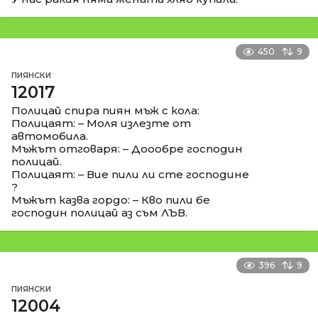
450
9
ПИЯНСКИ
12017
Полицай спира пиян мъж с кола:
Полицаят: – Моля излезте от
автомобила.
Мъжът отговаря: – Доообре господин
полицай.
Полицаят: – Вие пили ли сте господине
?
Мъжът казва гордо: – Кво пили бе
господин полицай аз съм ЛЪВ.
396
9
ПИЯНСКИ
12004