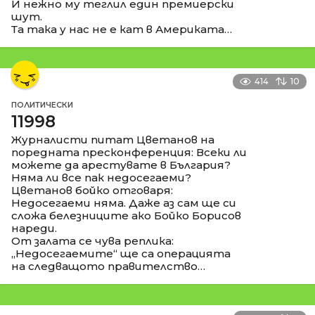
И нежно му теглил един премиерски
шут.
Та така у нас не е кат в Америката…
414
10
ПОЛИТИЧЕСКИ
11998
Журналисти питат Цветанов на
поредната пресконференция: Всеки ли
можете да арестувате в България?
Няма ли все пак недосегаеми?
Цветанов бойко отговаря:
Недосегаеми няма. Даже аз сам ще си
сложа белезниците ако Бойко Борисов
нареди.
От залата се чува реплика:
„Недосегаемите“ ще са операцията
на следващото правителство…