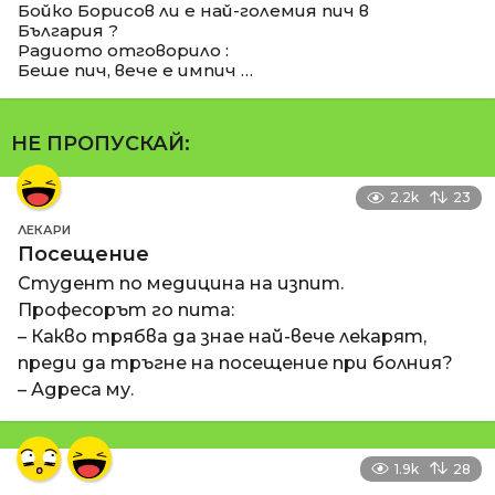
Бойко Борисов ли е най-големия пич в
България ?
Радиото отговорило :
Беше пич, вече е импич …
НЕ ПРОПУСКАЙ:
2.2k
23
ЛЕКАРИ
Посещение
Студент по медицина на изпит.
Професорът го пита:
– Какво трябва да знае най-вече лекарят,
преди да тръгне на посещение при болния?
– Адреса му.
1.9k
28