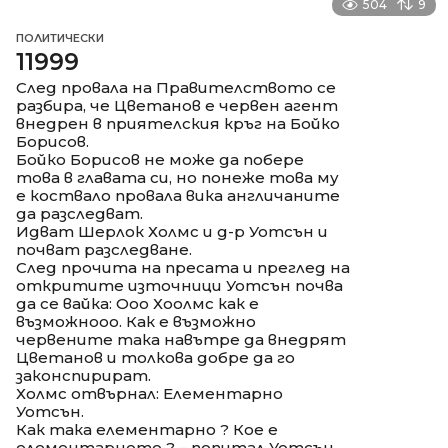
504
9
ПОЛИТИЧЕСКИ
11999
След провала на Правителството се
разбира, че Цветанов е червен агент
внедрен в приятелския кръг на Бойко
Борисов.
Бойко Борисов не може да побере
това в главата си, но понеже това му
е коствало провала вика англичаните
да разследват.
Идват Шерлок Холмс и д-р Уотсън и
почват разследване.
След прочита на пресата и преглед на
откритите източници Уотсън почва
да се вайка: Ооо Хоолмс как е
възможнооо. Как е възможно
червените така навътре да внедрят
Цветанов и толкова добре да го
законспирират.
Холмс отвърнал: Елементарно
Уотсън.
Как така елементарно ? Кое е
елементарното ? – попитал Уотсън.