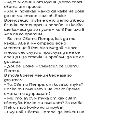
– Аз съм Ленин от Русия. Дето спаси
света от просия.
– Хм. Я, почакай малко да кажа на Бога
да не ми стане жалко!…Боже
Всемогъщи, тука е онзи дето избеси
всички патриарси и попове. Ти какво
ще кажеш да го пуснем ли в Рая или в
Ада да го пратим.
– Бе, то, Свети Петре, как да ти
кажа… Абе я му отреди едно
местенце в Рая.Ама гледай много-
много със слуги и прислуга да не се
среща и за стачки и провали да не се
досеща.
– Добре, Боже. – Съгласил се Свети
Петър.
В това време Ленин веднага го
запитал:
– Ти, Свети Петре, от кога си тука?
Колко ти плащат и на колко време
смяна ти изпращат?
– Ми, то, аз съм тука от как свят
светува. Колко ми плащат? За хляба.
Пък и той колко ли струва!
– Слушай, Свети Петре, да кажеш на