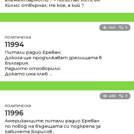
Холмс отвърнал: Не кое, а кой ?
540
9
ПОЛИТИЧЕСКИ
11994
Питали радио Ереван:
Докога ще продължават зрелищата в
България.
Радиото отговорило:
Докато има хляб …
486
9
ПОЛИТИЧЕСКИ
11996
Американците питали радио Ереван
по повод на бъдещата си подкрепа за
кабинета Борисов :