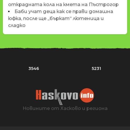
открадната кола на кмета на Пъстрогор
Баби учат деца как се прави домашна
юфка, после ще „бъркат“ лютеница и
сладко
3546
5231
Новините от Хасково и региона