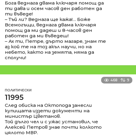
Бога веднага двама ключаря помощ да
ти дава и осем часов ден работен да
ти въведе!
– Тъй ли? Веднага ще кажа!… Боже
Всемогъщи, веднага двама ключаря
помощ да ми дадеш и 8-часов ден
работен да ми въведеш!
– Ах ти, Петре, дърто магаре, знам те
аз кой те на тоз акъл научи, но на
небето, както на земята, няма да
сполучи!
468
9
ПОЛИТИЧЕСКИ
11995
След обиска на Октопода занесли
купищата иззети документи на
министър Цветанов.
Той дълго чел и с ужас установил, че
Алексей Петров знае почти колкото
цялото МВР.