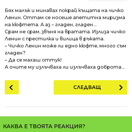
Бях малък и минавах покрай къщата на чичко
Ленин. Оттам се носеше апетитна миризма
на кюфтета. А аз – гладен, гладен…
Срам не срам, звъня на вратата. Излиза чичко
Ленин с престилка и вилица в ръката.
– Чичко Ленин може ли едно кюфте, много съм
гладен?
– Да се махаш оттук!
А очите му излъчваха ли излъчваха доброта…
P
СЛЕДВАЩ
o
s
t
P
a
КАКВА Е ТВОЯТА РЕАКЦИЯ?
g