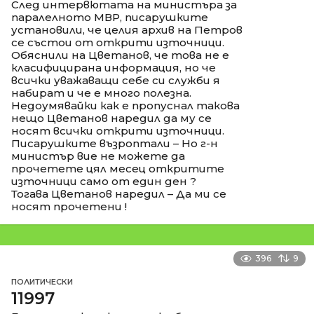
След интервютата на министъра за
паралелното МВР, писарушките
установили, че целия архив на Петров
се състои от открити източници.
Обяснили на Цветанов, че това не е
класифицирана информация, но че
всички уважаващи себе си служби я
набират и че е много полезна.
Недоумявайки как е пропуснал такова
нещо Цветанов наредил да му се
носят всички открити източници.
Писарушките възроптали – Но г-н
министър вие не можете да
прочетете цял месец откритите
източници само от един ден ?
Тогава Цветанов наредил – Да ми се
носят прочетени !
396
9
ПОЛИТИЧЕСКИ
11997