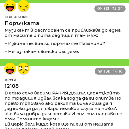
913
24
СЕРВИТЬОРИ
Поръчката
Музикант в ресторант се приближава до една
от масите и пита седящия там мъж:
– Извинете, вие ли поръчахте Паганини?
– Не, аз чакам свинско със зеле.
1.3k
10
ДРУГИ
12108
В едно село варили РАКИЯ.Дошъл царят,който
по традиция идвал всяка год.за да ги опитва.По
право трябвало ако ракията била лоша да,я
задържи за да , я свари неговия слуга на ново.А
ако била добра да,я остави.И пил-пил направо се
олял.Селяните казали:
Ей,царю велики!До кога ще пиеш от нашата