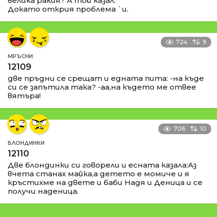
велика ракия? А той казал:
Докато открия проблема `и.
724
9
МРЪСНИ
12109
две пръдни се срещат и едната пита: -на къде
си се запътила така? -аа,на където ме отвее
вятъра!
706
10
БЛОНДИНКИ
12110
Две блондинки си говорели и есната казала:Аз
вчета станах майка,а детето е момиче и я
кръстихме на двете и баби Надя и Деница и се
получи наденица.