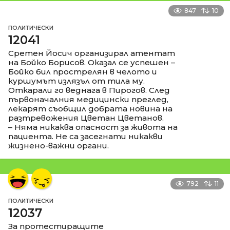
847
10
ПОЛИТИЧЕСКИ
12041
Сретен Йосич организирал атентат
на Бойко Борисов. Оказал се успешен –
Бойко бил прострелян в челото и
куршумът излязъл от тила му.
Откарали го веднага в Пирогов. След
първоначалния медицински преглед,
лекарят съобщил добрата новина на
разтревожения Цветан Цветанов.
– Няма никаква опасност за живота на
пациента. Не са засегнати никакви
жизнено-важни органи.
792
11
ПОЛИТИЧЕСКИ
12037
За протестиращите