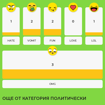
i
n
a
1
2
2
0
1
t
i
o
n
HATE
VOMIT
FUN
LOVE
LOL
3
OMG
ОЩЕ ОТ КАТЕГОРИЯ
ПОЛИТИЧЕСКИ