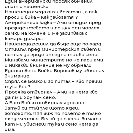
Един американски просяк обменил
опит с нашенски.
Нашенеца гледа онзи богаташ, а пък
проси и вика – Как забогатя ?
Американеца казва – Ами отидох пред
президентсвото и по цял ден чоплех
семки на колене, и ме засипваха с
камари долари.
Нашенеца решил да бъде още по-хард.
Отишъл пред министерския съвет и
почнал да гризе от една торба сено.
Минавали министрите но не пари ами
и никакви внимание не му обрнали.
Единствено Бойко Борисов му обърнал
внимание.
Спрял се Бойко и го питал – Кво праиш
тука бее?
Просяка отвърнал – Ами на нема кво
да ям и хрупам сено.
А Бат Бойко отвърнал ядосано –
Затуй си тъй зле щото ядеш
готовото. Яяя виж по полето е пълно
със зелентия. Бегай да пасеш. Зимата
кат ми увиснеш тука и сено нема да
има.