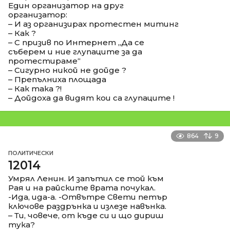
Един организатор на друг
организатор:
– И аз организирах протестен митинг
– Как ?
– С призив по Интернет „Да се
съберем и ние глупаците за да
протестираме“
– Сигурно никой не дойде ?
– Препълниха площада
– Как така ?!
– Дойдоха да видят кои са глупаците !
864
9
ПОЛИТИЧЕСКИ
12014
Умрял Ленин. И запътил се той към
Рая и на райските врата почукал.
-Ида, ида-а. -Отвътре Свети петър
ключове раздрънка и излезе навънка.
– Ти, човече, от къде си и що дириш
тука?