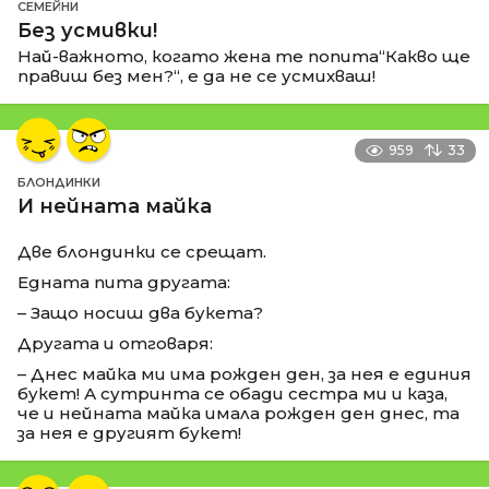
СЕМЕЙНИ
Без усмивки!
Най-важното, когато жена те попита“Какво ще
правиш без мен?“, е да не се усмихваш!
959
33
БЛОНДИНКИ
И нейната майка
Две блондинки се срещат.
Едната пита другата:
– Защо носиш два букета?
Другата и отговаря:
– Днес майка ми има рожден ден, за нея е единия
букет! А сутринта се обади сестра ми и каза,
че и нейната майка имала рожден ден днес, та
за нея е другият букет!