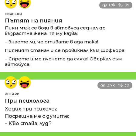
1.9k
35
ПИЯНСКИ
Пътят на пияния
Пиян мъж се вози в автобуса седнал до
възрастна жена. Тя му казва:
– Знаете ли, че отивате в ада така!
Пияният станал и се провикнал към шофьора:
– Спрете и ме пуснете да сляза! Объркал съм
автобуса.
3.7k
30
ЛЕКАРИ
При психолога
Ходих при психолог.
Посрещна ме с думите:
– К’во става, луд?