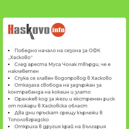
НОВИНИТЕ НА
HASKOVO.INFO
Победно начало на сезона за ОФК
„Хасково“
След ареста Муса Чолак твърди, че е
наклеветен
Спука се главен водопровод в Хасково
Отказаха свобода на задържан за
контрабанда на кокаин и злато
Оранжев код за жеги и екстремен риск
от пожари в Хасковска област
Два дни пръскат срещу кърлежи в
Тополовградско
Откриха в другия край на България