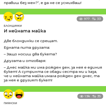
правиш без мен?“, е да не се усмихваш!
977
33
БЛОНДИНКИ
И нейната майка
Две блондинки се срещат.
Едната пита другата:
– Защо носиш два букета?
Другата и отговаря:
– Днес майка ми има рожден ден, за нея е единия
букет! А сутринта се обади сестра ми и каза,
че и нейната майка имала рожден ден днес, та
за нея е другият букет!
1.9k
35
ПИЯНСКИ