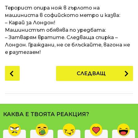
a
t
п
Терорист опира нож в гърлото на
i
р
машиниста в софийското метро и казва:
е
– Карай за Лондон!
д
Машинистът обявява по уредбата:
и
– Затварям вратите. Следваща спирка –
1
Лондон. Граждани, не се блъскайте, вагона не
8
е разтегаем!
г
о
P
СЛЕДВАЩ
д
o
и
s
н
t
и
P
п
a
р
КАКВА Е ТВОЯТА РЕАКЦИЯ?
g
е
i
д
n
и