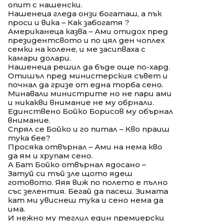
опит с нашенски.
Нашенеца гледа онзи богаташ, а пък
проси и вика – Как забогатя ?
Американеца казва – Ами отидох пред
президентсвото и по цял ден чоплех
семки на колене, и ме засипваха с
камари долари.
Нашенеца решил да бъде още по-хард.
Отишъл пред министерския съвет и
почнал да гризе от една торба сено.
Минавали министрите но не пари ами
и никакви внимание не му обрнали.
Единствено Бойко Борисов му обърнал
внимание.
Спрял се Бойко и го питал – Кво праиш
тука бее?
Просяка отвърнал – Ами на нема кво
да ям и хрупам сено.
А Бат Бойко отвърнал ядосано –
Затуй си тъй зле щото ядеш
готовото. Яяя виж по полето е пълно
със зелентия. Бегай да пасеш. Зимата
кат ми увиснеш тука и сено нема да
има.
И нежно му теглил един премиерски