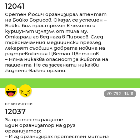
12041
Сретен Йосич организирал атентат
на Бойко Борисов. Оказал се успешен –
Бойко бил прострелян в челото и
куршумът излязъл от тила му.
Откарали го веднага в Пирогов. След
първоначалния медицински преглед,
лекарят съобщил добрата новина на
разтревожения Цветан Цветанов.
– Няма никаква опасност за живота на
пациента. Не са засегнати никакви
жизнено-важни органи.
792
11
ПОЛИТИЧЕСКИ
12037
За протестиращите
Един организатор на друг
организатор:
– И аз организирах протестен митинг