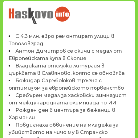
НОВИНИТЕ НА
HASKOVO.INFO
С 4.3 млн. евро ремонтират улици в
Тополовград
Антон Димитров се окичи с медал от
Европейската купа в Скопие
Владиката отслужи литургия в
църквата в Славяново, която се обновява
Божидар Саръбоюков тръгна с
оптимизъм за европейското първенство
Сребърен медал за хасковски гимназист
от международната олимпиада по ИИ
Рожден ден в центъра за бежанци в
Харманли
Повдигнаха обвинение на младежа за
убийството на чичо му в Странско