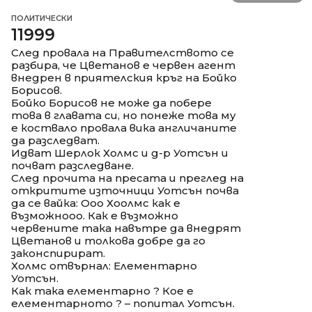
ПОЛИТИЧЕСКИ
11999
След провала на Правителството се
разбира, че Цветанов е червен агент
внедрен в приятелския кръг на Бойко
Борисов.
Бойко Борисов не може да побере
това в главата си, но понеже това му
е коствало провала вика англичаните
да разследват.
Идват Шерлок Холмс и д-р Уотсън и
почват разследване.
След прочита на пресата и преглед на
откритите източници Уотсън почва
да се вайка: Ооо Хоолмс как е
възможнооо. Как е възможно
червените така навътре да внедрят
Цветанов и толкова добре да го
законспирират.
Холмс отвърнал: Елементарно
Уотсън.
Как така елементарно ? Кое е
елементарното ? – попитал Уотсън.