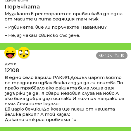
СЕРВИТЬОРИ
Поръчката
Музикант в ресторант се приближава до една
от масите и пита седящия там мъж:
– Извинете, вие ли поръчахте Паганини?
– Не, аз чакам свинско със зеле.
1.3k
10
ДРУГИ
12108
В едно село варили РАКИЯ.Дошъл царят,който
по традиция идвал всяка год.за да ги опитва.По
право трябвало ако ракията била лоша да,я
задържи за да , я свари неговия слуга на ново.А
ако била добра да,я остави.И пил-пил направо се
олял.Селяните казали:
Ей,царю велики!До кога ще пиеш от нашата
велика ракия? А той казал:
Докато открия проблема `и.