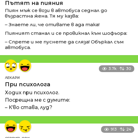
Пътят на пияния
Пиян мъж се вози в автобуса седнал до
възрастна жена. Тя му казва:
– Знаете ли, че отивате в ада така!
Пияният станал и се провикнал към шофьора:
– Спрете и ме пуснете да сляза! Объркал съм
автобуса.
3.7k
30
ЛЕКАРИ
При психолога
Ходих при психолог.
Посрещна ме с думите:
– К’во става, луд?
913
24