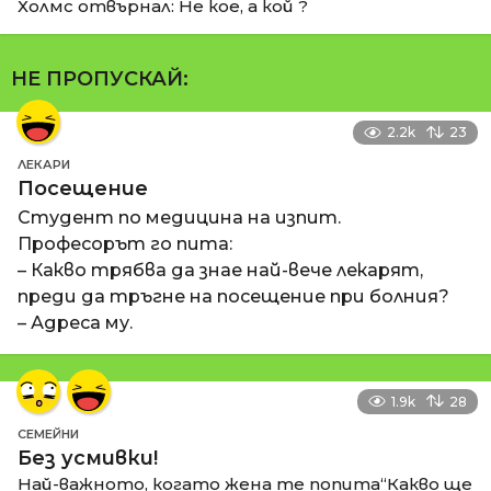
Холмс отвърнал: Не кое, а кой ?
НЕ ПРОПУСКАЙ:
2.2k
23
ЛЕКАРИ
Посещение
Студент по медицина на изпит.
Професорът го пита:
– Какво трябва да знае най-вече лекарят,
преди да тръгне на посещение при болния?
– Адреса му.
1.9k
28
СЕМЕЙНИ
Без усмивки!
Най-важното, когато жена те попита“Какво ще