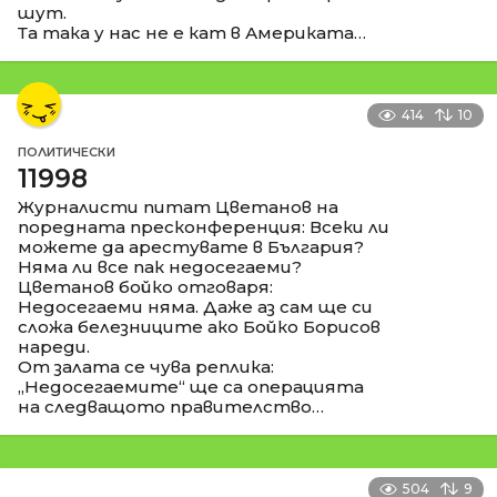
шут.
Та така у нас не е кат в Америката…
414
10
ПОЛИТИЧЕСКИ
11998
Журналисти питат Цветанов на
поредната пресконференция: Всеки ли
можете да арестувате в България?
Няма ли все пак недосегаеми?
Цветанов бойко отговаря:
Недосегаеми няма. Даже аз сам ще си
сложа белезниците ако Бойко Борисов
нареди.
От залата се чува реплика:
„Недосегаемите“ ще са операцията
на следващото правителство…
504
9