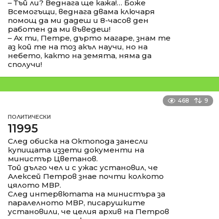
– Тъй ли? Веднага ще кажа!… Боже
Всемогъщи, веднага двама ключаря
помощ да ми дадеш и 8-часов ден
работен да ми въведеш!
– Ах ти, Петре, дърто магаре, знам те
аз кой те на тоз акъл научи, но на
небето, както на земята, няма да
сполучи!
468
9
ПОЛИТИЧЕСКИ
11995
След обиска на Октопода занесли
купищата иззети документи на
министър Цветанов.
Той дълго чел и с ужас установил, че
Алексей Петров знае почти колкото
цялото МВР.
След интервютата на министъра за
паралелното МВР, писарушките
установили, че целия архив на Петров