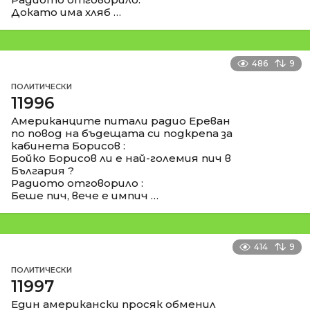
Докато има хляб …
486
9
ПОЛИТИЧЕСКИ
11996
Американците питали радио Ереван
по повод на бъдещата си подкрепа за
кабинета Борисов :
Бойко Борисов ли е най-големия пич в
България ?
Радиото отговорило :
Беше пич, вече е импич …
414
9
ПОЛИТИЧЕСКИ
11997
Един американски просяк обменил