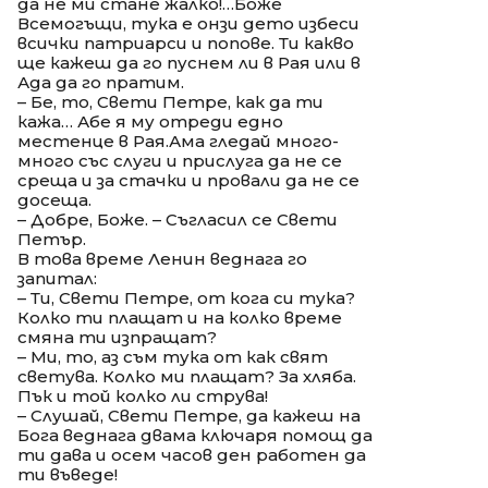
да не ми стане жалко!…Боже
Всемогъщи, тука е онзи дето избеси
всички патриарси и попове. Ти какво
ще кажеш да го пуснем ли в Рая или в
Ада да го пратим.
– Бе, то, Свети Петре, как да ти
кажа… Абе я му отреди едно
местенце в Рая.Ама гледай много-
много със слуги и прислуга да не се
среща и за стачки и провали да не се
досеща.
– Добре, Боже. – Съгласил се Свети
Петър.
В това време Ленин веднага го
запитал:
– Ти, Свети Петре, от кога си тука?
Колко ти плащат и на колко време
смяна ти изпращат?
– Ми, то, аз съм тука от как свят
светува. Колко ми плащат? За хляба.
Пък и той колко ли струва!
– Слушай, Свети Петре, да кажеш на
Бога веднага двама ключаря помощ да
ти дава и осем часов ден работен да
ти въведе!