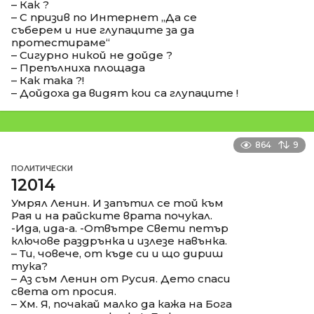
– Как ?
– С призив по Интернет „Да се
съберем и ние глупаците за да
протестираме“
– Сигурно никой не дойде ?
– Препълниха площада
– Как така ?!
– Дойдоха да видят кои са глупаците !
864
9
ПОЛИТИЧЕСКИ
12014
Умрял Ленин. И запътил се той към
Рая и на райските врата почукал.
-Ида, ида-а. -Отвътре Свети петър
ключове раздрънка и излезе навънка.
– Ти, човече, от къде си и що дириш
тука?
– Аз съм Ленин от Русия. Дето спаси
света от просия.
– Хм. Я, почакай малко да кажа на Бога