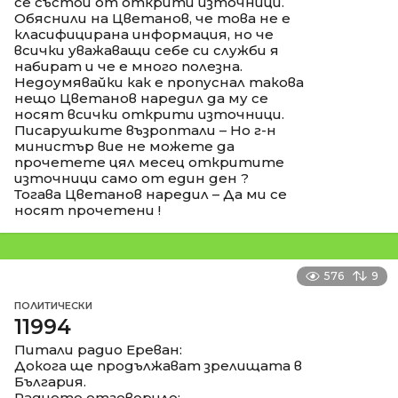
се състои от открити източници.
Обяснили на Цветанов, че това не е
класифицирана информация, но че
всички уважаващи себе си служби я
набират и че е много полезна.
Недоумявайки как е пропуснал такова
нещо Цветанов наредил да му се
носят всички открити източници.
Писарушките възроптали – Но г-н
министър вие не можете да
прочетете цял месец откритите
източници само от един ден ?
Тогава Цветанов наредил – Да ми се
носят прочетени !
576
9
ПОЛИТИЧЕСКИ
11994
Питали радио Ереван:
Докога ще продължават зрелищата в
България.
Радиото отговорило: