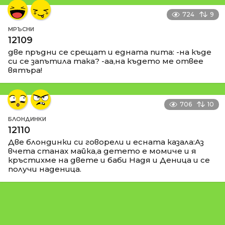
724
9
МРЪСНИ
12109
две пръдни се срещат и едната пита: -на къде
си се запътила така? -аа,на където ме отвее
вятъра!
706
10
БЛОНДИНКИ
12110
Две блондинки си говорели и есната казала:Аз
вчета станах майка,а детето е момиче и я
кръстихме на двете и баби Надя и Деница и се
получи наденица.