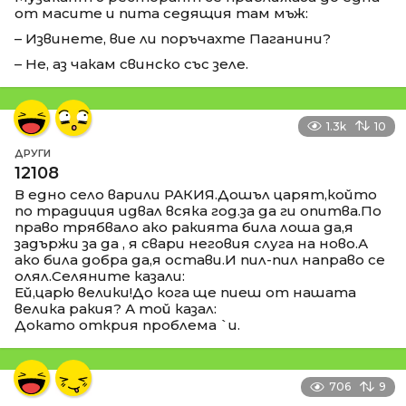
от масите и пита седящия там мъж:
– Извинете, вие ли поръчахте Паганини?
– Не, аз чакам свинско със зеле.
1.3k
10
ДРУГИ
12108
В едно село варили РАКИЯ.Дошъл царят,който
по традиция идвал всяка год.за да ги опитва.По
право трябвало ако ракията била лоша да,я
задържи за да , я свари неговия слуга на ново.А
ако била добра да,я остави.И пил-пил направо се
олял.Селяните казали:
Ей,царю велики!До кога ще пиеш от нашата
велика ракия? А той казал:
Докато открия проблема `и.
706
9