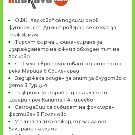
ОФК „Хасково“ се подсили с нов
футболист, Димитровград се стяга за
тежък мач
Търсят фирма и финансиране за
изграждането на южния обходен път на
Хасково
С 1.1 млн. евро почистват коритото на
река Марица в Свиленград
Задържаха осъден за опит за блудство с
дете в Турция
Разкриха контрабанда на злато и
цигари през Капитан Андреево
Самодейци се събират на фолклорен
фестивал в Поляново
7 екипа гасиха пожар, тръгнал от
балиране на слама