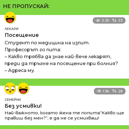
НЕ ПРОПУСКАЙ:
2.2k
23
ЛЕКАРИ
Посещение
Студент по медицина на изпит.
Професорът го пита:
– Какво трябва да знае най-вече лекарят,
преди да тръгне на посещение при болния?
– Адреса му.
1.9k
28
СЕМЕЙНИ
Без усмивки!
Най-важното, когато жена те попита“Какво ще
правиш без мен?“, е да не се усмихваш!