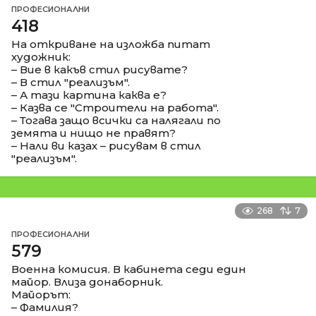
ПРОФЕСИОНАЛНИ
418
На откриване на изложба питат
художник:
– Вие в какъв стил рисувате?
– В стил "реализъм".
– А тази картина каква е?
– Казва се "Строители на работа".
– Тогава защо всички са налягали по
земята и нищо не правят?
– Нали ви казах – рисувам в стил
"реализъм".
268
7
ПРОФЕСИОНАЛНИ
579
Военна комисия. В кабинета седи един
майор. Влиза донаборник.
Майорът:
– Фамилия?