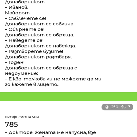
Донаборникът:
– Иванов.
Майорът:
– Съблечете се!
Донаборникът се съблича.
– Обърнете се!
Донаборникът се обръща.
– Наведете се!
Донаборникът се навежда.
– Разтворете бузите!
Донаборникът разтваря.
– Годен!
Донаборникът се обръща с
недоумение:
– Е кво, толкова ли не можехте да ми
го кажете в лицето…
250
7
ПРОФЕСИОНАЛНИ
785
– Докторе, жената ме напусна, взе