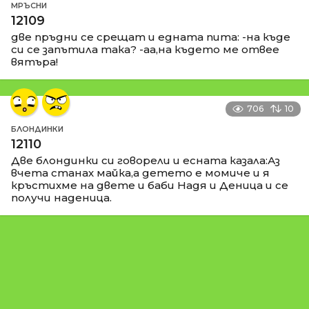
МРЪСНИ
12109
две пръдни се срещат и едната пита: -на къде
си се запътила така? -аа,на където ме отвее
вятъра!
706
10
БЛОНДИНКИ
12110
Две блондинки си говорели и есната казала:Аз
вчета станах майка,а детето е момиче и я
кръстихме на двете и баби Надя и Деница и се
получи наденица.