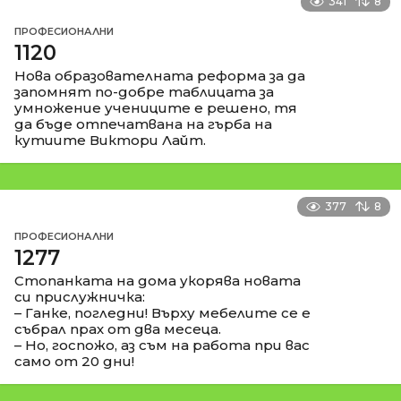
341
8
ПРОФЕСИОНАЛНИ
1120
Нова образователната реформа за да
запомнят по-добре таблицата за
умножение учениците е решено, тя
да бъде отпечатвана на гърба на
кутиите Виктори Лайт.
377
8
ПРОФЕСИОНАЛНИ
1277
Стопанката на дома укорява новата
си прислужничка:
– Ганке, погледни! Върху мебелите се е
събрал прах от два месеца.
– Но, госпожо, аз съм на работа при вас
само от 20 дни!