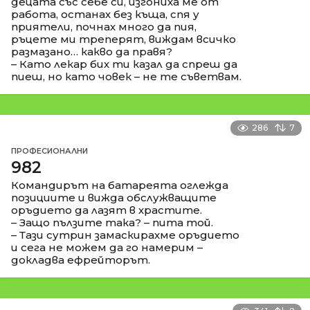
децата със себе си, изгониха ме от
работа, останах без къща, спя у
приятели, почнах много да пия,
ръцете ми треперят, виждам всичко
размазано… какво да правя?
– Като лекар бих ти казал да спреш да
пиеш, но като човек – не те съветвам.
286
7
ПРОФЕСИОНАЛНИ
982
Командирът на батареята оглежда
позициите и вижда обслужващите
оръдието да лазят в храстите.
– Защо пълзите така? – пита той.
– Тази сутрин замаскирахме оръдието
и сега не можем да го намерим –
докладва ефрейторът.