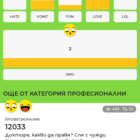
i
o
n
HATE
VOMIT
FUN
LOVE
LOL
2
OMG
ОЩЕ ОТ КАТЕГОРИЯ
ПРОФЕСИОНАЛНИ
469
10
ПРОФЕСИОНАЛНИ
12033
Докторе, какво да правя? Спя с чужди