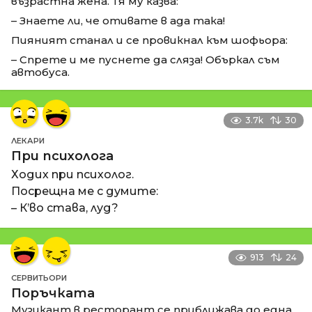
възрастна жена. Тя му казва:
– Знаете ли, че отивате в ада така!
Пияният станал и се провикнал към шофьора:
– Спрете и ме пуснете да сляза! Объркал съм
автобуса.
3.7k
30
ЛЕКАРИ
При психолога
Ходих при психолог.
Посрещна ме с думите:
– К’во става, луд?
913
24
СЕРВИТЬОРИ
Поръчката
Музикант в ресторант се приближава до една