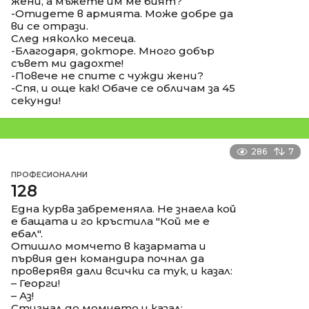
жени, а мъжете им ме бият?
-Отидете в армията. Може добре да
ви се отрази.
След няколко месеца.
-Благодаря, докторе. Много добър
съвет ми дадохте!
-Повече не спите с чужди жени?
-Спя, и още как! Обаче се обличам за 45
секунди!
286
7
ПРОФЕСИОНАЛНИ
128
Една курва забременяла. Не знаела кой
е бащата и го кръстила "Кой ме е
ебал".
Отишло момчето в казармата и
първия ден командира почнал да
проверявя дали всички са тук, и казал:
– Георги!
– Аз!
Стигнал до момчето и казал: