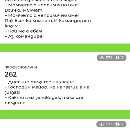
– Момчето с неприлично име!
Всички мълчат.
– Момчето с неприлично име!
Пак всички мълчат. И командирът
казал:
– Кой ме е ебал!
– Аз, командире!
376
7
ПРОФЕСИОНАЛНИ
262
– Днес ще пълзите на загзиг!
– Господин майор, не на загзиг, а на
зигзаг!
– Както съм заповядал, така ще
пълзите!
322
7