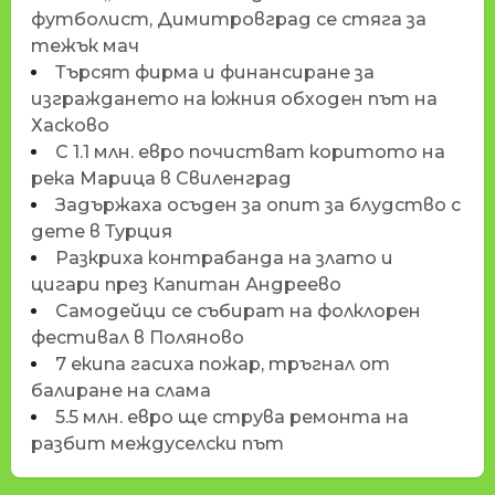
футболист, Димитровград се стяга за
тежък мач
Търсят фирма и финансиране за
изграждането на южния обходен път на
Хасково
С 1.1 млн. евро почистват коритото на
река Марица в Свиленград
Задържаха осъден за опит за блудство с
дете в Турция
Разкриха контрабанда на злато и
цигари през Капитан Андреево
Самодейци се събират на фолклорен
фестивал в Поляново
7 екипа гасиха пожар, тръгнал от
балиране на слама
5.5 млн. евро ще струва ремонта на
разбит междуселски път