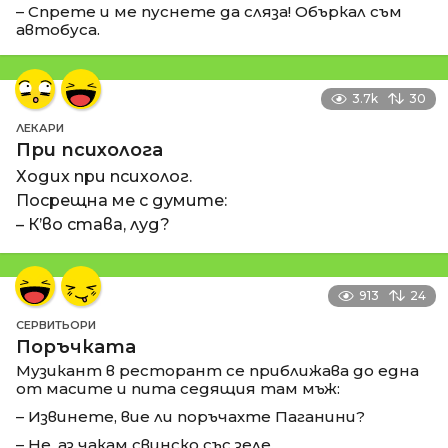
– Спрете и ме пуснете да сляза! Объркал съм
автобуса.
3.7k
30
ЛЕКАРИ
При психолога
Ходих при психолог.
Посрещна ме с думите:
– К’во става, луд?
913
24
СЕРВИТЬОРИ
Поръчката
Музикант в ресторант се приближава до една
от масите и пита седящия там мъж:
– Извинете, вие ли поръчахте Паганини?
– Не, аз чакам свинско със зеле.