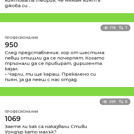
кинтовата теория, че нямам кинт в
джоба си…
178
7
ПРОФЕСИОНАЛНИ
950
След представление, хор от шестима
певци отишли да се почерпят. Когато
тръгнали да се прибират, диригента
казал:
– Чарли, ти ще караш. Прекалено си
пиян, за да пееш с нас отзад.
269
8
ПРОФЕСИОНАЛНИ
1069
Заете ли как са наказвали Стиви
Уондър като малък?