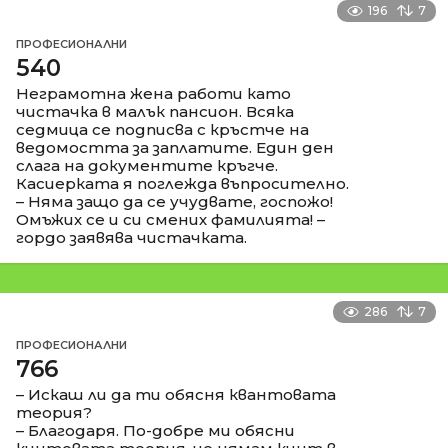
196
7
ПРОФЕСИОНАЛНИ
540
Неграмотна жена работи като
чистачка в малък пансион. Всяка
седмица се подписва с кръстче на
ведомостта за заплатите. Един ден
слага на документите кръгче.
Касиерката я поглежда въпросително.
– Няма защо да се учудвате, госпожо!
Омъжих се и си смених фамилията! –
гордо заявява чистачката.
286
7
ПРОФЕСИОНАЛНИ
766
– Искаш ли да ти обясня квантовата
теория?
– Благодаря. По-добре ми обясни