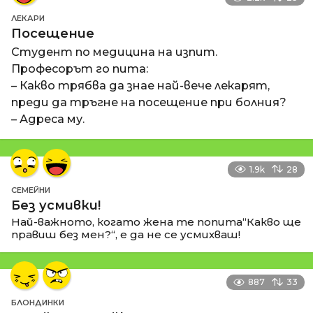
ЛЕКАРИ
Посещение
Студент по медицина на изпит.
Професорът го пита:
– Какво трябва да знае най-вече лекарят,
преди да тръгне на посещение при болния?
– Адреса му.
1.9k
28
СЕМЕЙНИ
Без усмивки!
Най-важното, когато жена те попита“Какво ще
правиш без мен?“, е да не се усмихваш!
887
33
БЛОНДИНКИ