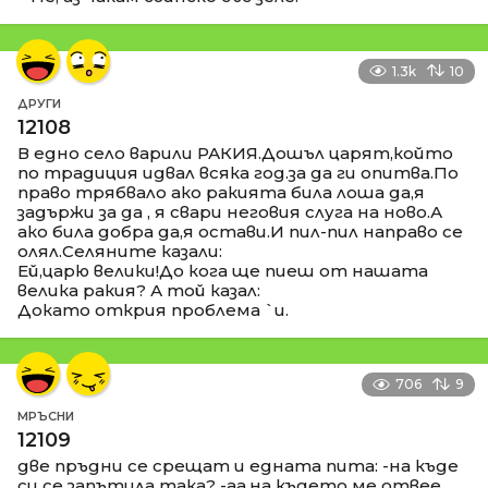
1.3k
10
ДРУГИ
12108
В едно село варили РАКИЯ.Дошъл царят,който
по традиция идвал всяка год.за да ги опитва.По
право трябвало ако ракията била лоша да,я
задържи за да , я свари неговия слуга на ново.А
ако била добра да,я остави.И пил-пил направо се
олял.Селяните казали:
Ей,царю велики!До кога ще пиеш от нашата
велика ракия? А той казал:
Докато открия проблема `и.
706
9
МРЪСНИ
12109
две пръдни се срещат и едната пита: -на къде
си се запътила така? -аа,на където ме отвее