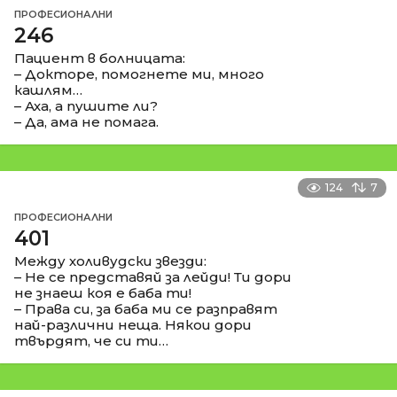
ПРОФЕСИОНАЛНИ
246
Пациент в болницата:
– Докторе, помогнете ми, много
кашлям…
– Аха, а пушите ли?
– Да, ама не помага.
124
7
ПРОФЕСИОНАЛНИ
401
Между холивудски звезди:
– Не се представяй за лейди! Ти дори
не знаеш коя е баба ти!
– Права си, за баба ми се разправят
най-различни неща. Някои дори
твърдят, че си ти…