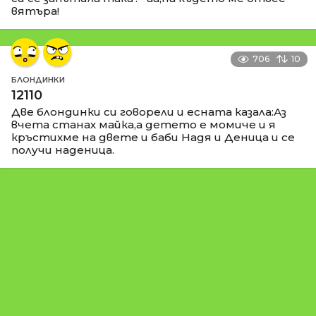
вятъра!
706
10
БЛОНДИНКИ
12110
Две блондинки си говорели и есната казала:Аз
вчета станах майка,а детето е момиче и я
кръстихме на двете и баби Надя и Деница и се
получи наденица.