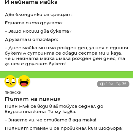
И нейната майка
Две блондинки се срещат.
Едната пита другата:
– Защо носиш два букета?
Другата и отговаря:
– Днес майка ми има рожден ден, за нея е единия
букет! А сутринта се обади сестра ми и каза,
че и нейната майка имала рожден ден днес, та
за нея е другият букет!
1.9k
35
ПИЯНСКИ
Пътят на пияния
Пиян мъж се вози в автобуса седнал до
възрастна жена. Тя му казва:
– Знаете ли, че отивате в ада така!
Пияният станал и се провикнал към шофьора: