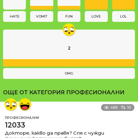
i
o
n
HATE
VOMIT
FUN
LOVE
LOL
2
OMG
ОЩЕ ОТ КАТЕГОРИЯ
ПРОФЕСИОНАЛНИ
469
10
ПРОФЕСИОНАЛНИ
12033
Докторе, какво да правя? Спя с чужди