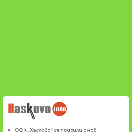
НОВИНИТЕ НА
HASKOVO.INFO
ОФК „Хасково“ се подсили с нов