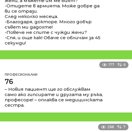
жени, а мъжете им ме бият?
-Отидете в армията. Може добре да
ви се отрази.
След няколко месеца.
-Благодаря, докторе. Много добър
съвет ми дадохте!
-Повече не спите с чужди жени?
-Спя, и още как! Обаче се обличам за 45
секунди!
177
6
ПРОФЕСИОНАЛНИ
76
– Новия пациент ще го обслужвам
само ако гипсирате и другата му ръка,
професоре! – оплаква се медицинската
сестра.
268
7