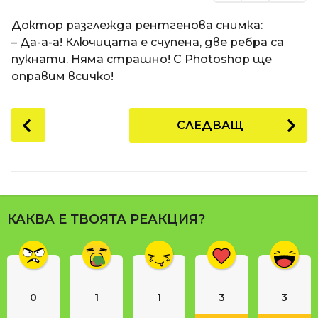
Доктор разглежда рентгенова снимка:
– Да-а-а! Ключицата е счупена, две ребра са
пукнати. Няма страшно! С Photoshop ще
оправим всичко!
P
СЛЕДВАЩ
o
s
t
P
a
КАКВА Е ТВОЯТА РЕАКЦИЯ?
g
i
n
a
0
1
1
3
3
t