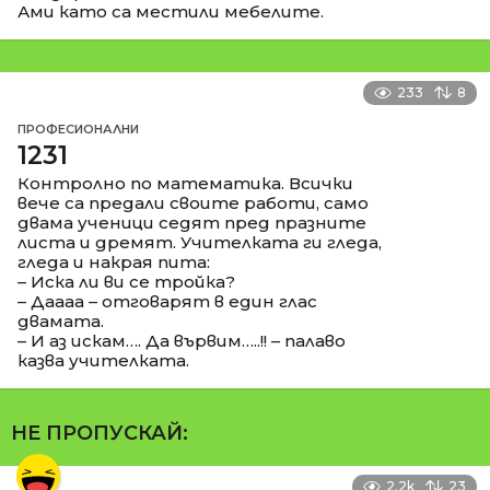
Ами като са местили мебелите.
233
8
ПРОФЕСИОНАЛНИ
1231
Контролно по математика. Всички
вече са предали своите работи, само
двама ученици седят пред празните
листа и дремят. Учителката ги гледа,
гледа и накрая пита:
– Иска ли ви се тройка?
– Даааа – отговарят в един глас
двамата.
– И аз искам…. Да вървим…..!! – палаво
казва учителката.
НЕ ПРОПУСКАЙ:
2.2k
23