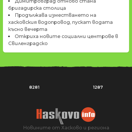
Димитровград отново стана
бригадирска столица
Продължава изместването на
хасковския водопровод, пускат водата
късно вечерта
Откриха новите социални центрове в
Свиленградско
8281
1287
Новините от Хасково и региона