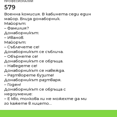
ПРОФЕСИОНАЛНИ
579
Военна комисия. В кабинета седи един
майор. Влиза донаборник.
Майорът:
– Фамилия?
Донаборникът:
– Иванов.
Майорът:
– Съблечете се!
Донаборникът се съблича.
– Обърнете се!
Донаборникът се обръща.
– Наведете се!
Донаборникът се навежда.
– Разтворете бузите!
Донаборникът разтваря.
– Годен!
Донаборникът се обръща с
недоумение:
– Е кво, толкова ли не можехте да ми
го кажете в лицето…