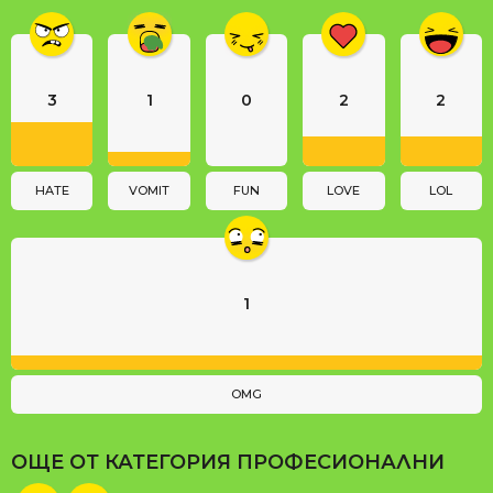
i
n
a
3
1
0
2
2
t
i
o
n
HATE
VOMIT
FUN
LOVE
LOL
1
OMG
ОЩЕ ОТ КАТЕГОРИЯ
ПРОФЕСИОНАЛНИ