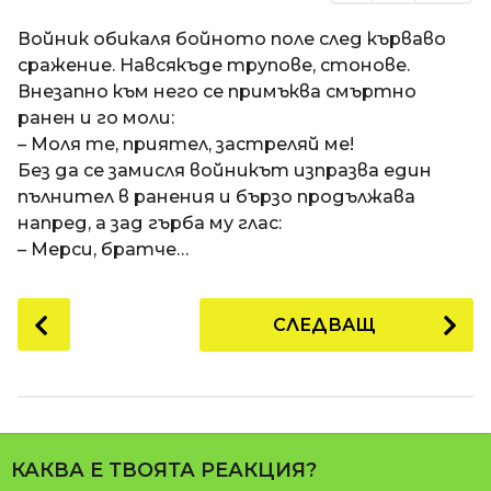
Войник обикаля бойното поле след кърваво
сражение. Навсякъде трупове, стонове.
Внезапно към него се примъква смъртно
ранен и го моли:
– Моля те, приятел, застреляй ме!
Без да се замисля войникът изпразва един
пълнител в ранения и бързо продължава
напред, а зад гърба му глас:
– Мерси, братче…
P
СЛЕДВАЩ
o
s
t
P
a
КАКВА Е ТВОЯТА РЕАКЦИЯ?
g