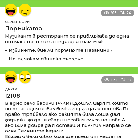
913
24
СЕРВИТЬОРИ
Поръчката
Музикант в ресторант се приближава до една
от масите и пита седящия там мъж:
– Извинете, вие ли поръчахте Паганини?
– Не, аз чакам свинско със зеле.
1.3k
10
ДРУГИ
12108
В едно село варили РАКИЯ.Дошъл царят,който
по традиция идвал всяка год.за да ги опитва.По
право трябвало ако ракията била лоша да,я
задържи за да , я свари неговия слуга на ново.А
ако била добра да,я остави.И пил-пил направо се
олял.Селяните казали:
Ей,царю велики!До кога ще пиеш от нашата