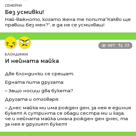
СЕМЕЙНИ
Без усмивки!
Най-важното, когато жена те попита“Какво ще
правиш без мен?“, е да не се усмихваш!
887
33
БЛОНДИНКИ
И нейната майка
Две блондинки се срещат.
Едната пита другата:
– Защо носиш два букета?
Другата и отговаря:
– Днес майка ми има рожден ден, за нея е единия
букет! А сутринта се обади сестра ми и каза,
че и нейната майка имала рожден ден днес, та
за нея е другият букет!