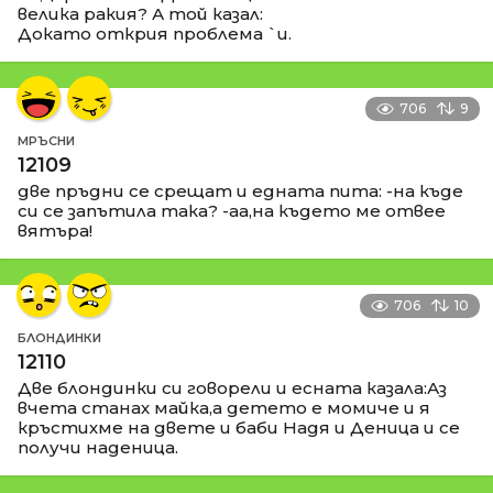
велика ракия? А той казал:
Докато открия проблема `и.
706
9
МРЪСНИ
12109
две пръдни се срещат и едната пита: -на къде
си се запътила така? -аа,на където ме отвее
вятъра!
706
10
БЛОНДИНКИ
12110
Две блондинки си говорели и есната казала:Аз
вчета станах майка,а детето е момиче и я
кръстихме на двете и баби Надя и Деница и се
получи наденица.