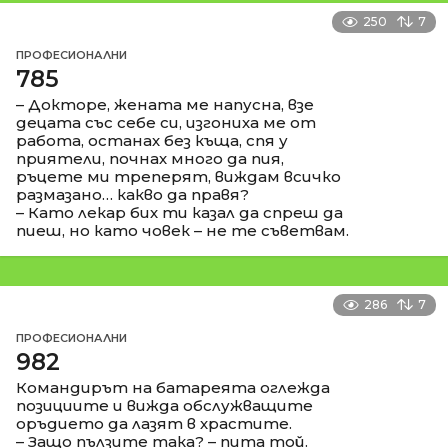
250
7
ПРОФЕСИОНАЛНИ
785
– Докторе, жената ме напусна, взе
децата със себе си, изгониха ме от
работа, останах без къща, спя у
приятели, почнах много да пия,
ръцете ми треперят, виждам всичко
размазано… какво да правя?
– Като лекар бих ти казал да спреш да
пиеш, но като човек – не те съветвам.
286
7
ПРОФЕСИОНАЛНИ
982
Командирът на батареята оглежда
позициите и вижда обслужващите
оръдието да лазят в храстите.
– Защо пълзите така? – пита той.