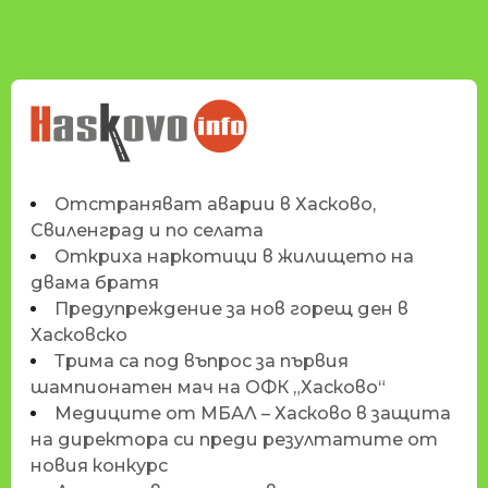
НОВИНИТЕ НА
HASKOVO.INFO
Отстраняват аварии в Хасково,
Свиленград и по селата
Откриха наркотици в жилището на
двама братя
Предупреждение за нов горещ ден в
Хасковско
Трима са под въпрос за първия
шампионатен мач на ОФК „Хасково“
Медиците от МБАЛ – Хасково в защита
на директора си преди резултатите от
новия конкурс