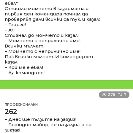
ебал".
Отишло момчето в казармата и
първия ден командира почнал да
проверявя дали всички са тук, и казал:
– Георги!
– Аз!
Стигнал до момчето и казал:
– Момчето с неприлично име!
Всички мълчат.
– Момчето с неприлично име!
Пак всички мълчат. И командирът
казал:
– Кой ме е ебал!
– Аз, командире!
376
7
ПРОФЕСИОНАЛНИ
262
– Днес ще пълзите на загзиг!
– Господин майор, не на загзиг, а на
зигзаг!