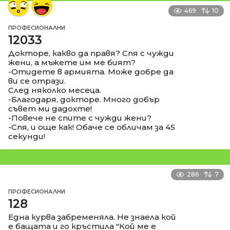
469
10
ПРОФЕСИОНАЛНИ
12033
Докторе, какво да правя? Спя с чужди
жени, а мъжете им ме бият?
-Отидете в армията. Може добре да
ви се отрази.
След няколко месеца.
-Благодаря, докторе. Много добър
съвет ми дадохте!
-Повече не спите с чужди жени?
-Спя, и още как! Обаче се обличам за 45
секунди!
286
7
ПРОФЕСИОНАЛНИ
128
Една курва забременяла. Не знаела кой
е бащата и го кръстила "Кой ме е