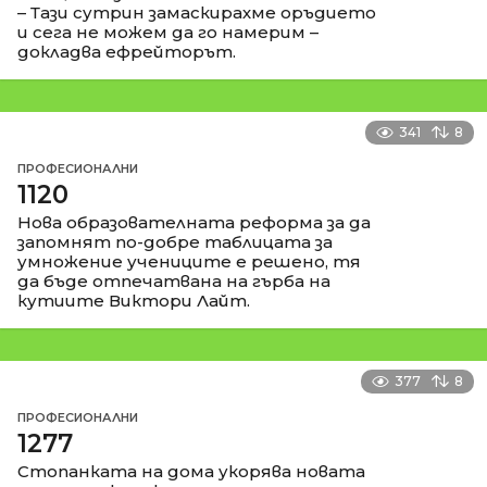
– Тази сутрин замаскирахме оръдието
и сега не можем да го намерим –
докладва ефрейторът.
341
8
ПРОФЕСИОНАЛНИ
1120
Нова образователната реформа за да
запомнят по-добре таблицата за
умножение учениците е решено, тя
да бъде отпечатвана на гърба на
кутиите Виктори Лайт.
377
8
ПРОФЕСИОНАЛНИ
1277
Стопанката на дома укорява новата