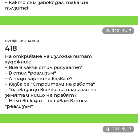
– Както съм заповядал, така ще
пълзите!
322
7
ПРОФЕСИОНАЛНИ
418
На откриване на изложба питат
художник:
– Вие в какъв стил рисувате?
– В стил "реализъм".
– А тази картина каква е?
– Казва се "Строители на работа".
– Тогава защо всички са налягали по
земята и нищо не правят?
– Нали ви казах – рисувам в стил
"реализъм".
268
7