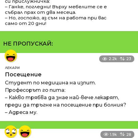
си прислужничка:
– Ганке, погледни! Върху мебелите се е
събрал прах от два месеца.
– Но, госпожо, аз съм на работа при вас
само от 20 дни!
НЕ ПРОПУСКАЙ:
2.2k
23
ЛЕКАРИ
Посещение
Студент по медицина на изпит.
Професорът го пита:
– Какво трябва да знае най-вече лекарят,
преди да тръгне на посещение при болния?
– Адреса му.
1.9k
28