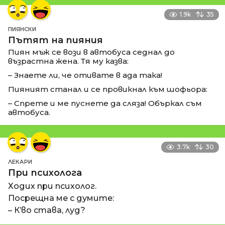
1.9k
35
ПИЯНСКИ
Пътят на пияния
Пиян мъж се вози в автобуса седнал до
възрастна жена. Тя му казва:
– Знаете ли, че отивате в ада така!
Пияният станал и се провикнал към шофьора:
– Спрете и ме пуснете да сляза! Объркал съм
автобуса.
3.7k
30
ЛЕКАРИ
При психолога
Ходих при психолог.
Посрещна ме с думите:
– К’во става, луд?