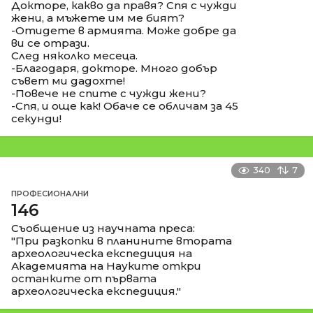
Докторе, какво да правя? Спя с чужди
жени, а мъжете им ме бият?
-Отидете в армията. Може добре да
ви се отрази.
След няколко месеца.
-Благодаря, докторе. Много добър
съвет ми дадохте!
-Повече не спите с чужди жени?
-Спя, и още как! Обаче се обличам за 45
секунди!
340
7
ПРОФЕСИОНАЛНИ
146
Съобщение из научната преса:
"При разкопки в планините втората
археологическа експедиция на
Академията на Науките откри
останките от първата
археологическа експедиция."