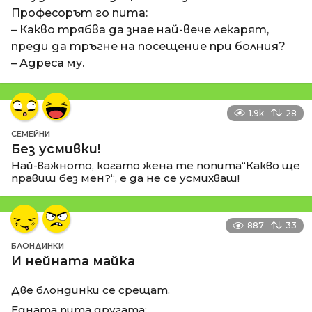
Професорът го пита:
– Какво трябва да знае най-вече лекарят,
преди да тръгне на посещение при болния?
– Адреса му.
1.9k
28
СЕМЕЙНИ
Без усмивки!
Най-важното, когато жена те попита“Какво ще
правиш без мен?“, е да не се усмихваш!
887
33
БЛОНДИНКИ
И нейната майка
Две блондинки се срещат.
Едната пита другата: