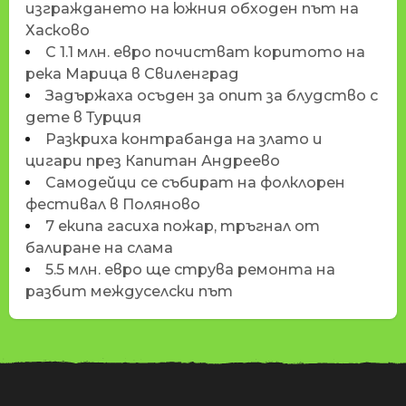
изграждането на южния обходен път на
Хасково
С 1.1 млн. евро почистват коритото на
река Марица в Свиленград
Задържаха осъден за опит за блудство с
дете в Турция
Разкриха контрабанда на злато и
цигари през Капитан Андреево
Самодейци се събират на фолклорен
фестивал в Поляново
7 екипа гасиха пожар, тръгнал от
балиране на слама
5.5 млн. евро ще струва ремонта на
разбит междуселски път