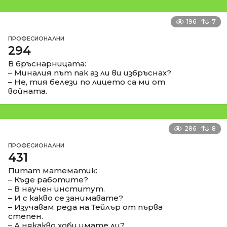
196
7
ПРОФЕСИОНАЛНИ
294
В бръснарницата:
– Миналия път пак аз ли ви избръснах?
– Не, тия белези по лицето са ми от
войната.
286
8
ПРОФЕСИОНАЛНИ
431
Питат математик:
– Къде работите?
– В научен институт.
– И с какво се занимавате?
– Изучавам реда на Тейлър от първа
степен.
– А някакво хоби имате ли?