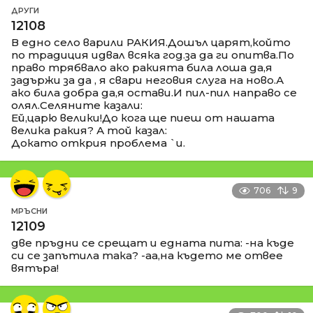
ДРУГИ
12108
В едно село варили РАКИЯ.Дошъл царят,който
по традиция идвал всяка год.за да ги опитва.По
право трябвало ако ракията била лоша да,я
задържи за да , я свари неговия слуга на ново.А
ако била добра да,я остави.И пил-пил направо се
олял.Селяните казали:
Ей,царю велики!До кога ще пиеш от нашата
велика ракия? А той казал:
Докато открия проблема `и.
706
9
МРЪСНИ
12109
две пръдни се срещат и едната пита: -на къде
си се запътила така? -аа,на където ме отвее
вятъра!