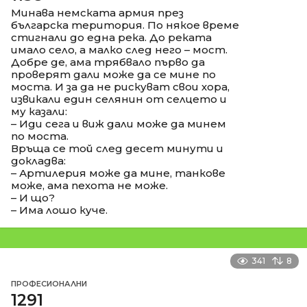
Минава немската армия през
българска територия. По някое време
стигнали до една река. До реката
имало село, а малко след него – мост.
Добре де, ама трябвало първо да
проверят дали може да се мине по
моста. И за да не рискуват свои хора,
извикали един селянин от селцето и
му казали:
– Иди сега и виж дали може да минем
по моста.
Връща се той след десет минути и
докладва:
– Артилерия може да мине, танкове
може, ама пехота не може.
– И що?
– Има лошо куче.
341
8
ПРОФЕСИОНАЛНИ
1291