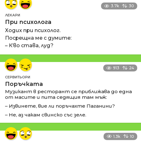
3.7k
30
ЛЕКАРИ
При психолога
Ходих при психолог.
Посрещна ме с думите:
– К’во става, луд?
913
24
СЕРВИТЬОРИ
Поръчката
Музикант в ресторант се приближава до една
от масите и пита седящия там мъж:
– Извинете, вие ли поръчахте Паганини?
– Не, аз чакам свинско със зеле.
1.3k
10