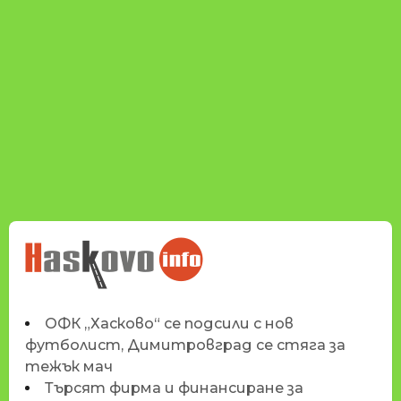
НОВИНИТЕ НА
HASKOVO.INFO
ОФК „Хасково“ се подсили с нов
футболист, Димитровград се стяга за
тежък мач
Търсят фирма и финансиране за