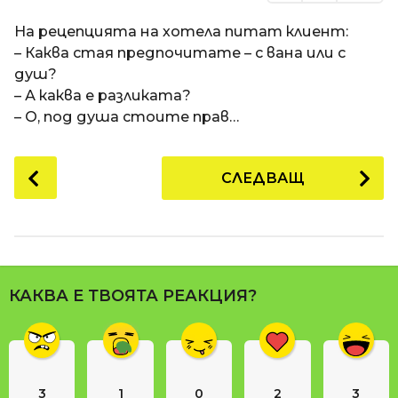
На рецепцията на хотела питат клиент:
– Каква стая предпочитате – с вана или с
душ?
– А каква е разликата?
– О, под душа стоите прав…
P
СЛЕДВАЩ
o
s
t
P
a
КАКВА Е ТВОЯТА РЕАКЦИЯ?
g
i
n
a
3
1
0
2
3