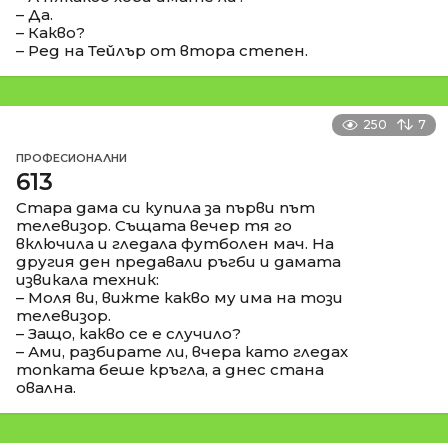
– Да.
– Какво?
– Ред на Тейлър от втора степен.
250
7
ПРОФЕСИОНАЛНИ
613
Стара дама си купила за първи път
телевизор. Същата вечер тя го
включила и гледала футболен мач. На
другия ден предавали ръгби и дамата
извикала техник:
– Моля ви, вижте какво му има на този
телевизор.
– Защо, какво се е случило?
– Ами, разбирате ли, вчера като гледах
топката беше кръгла, а днес стана
овална.