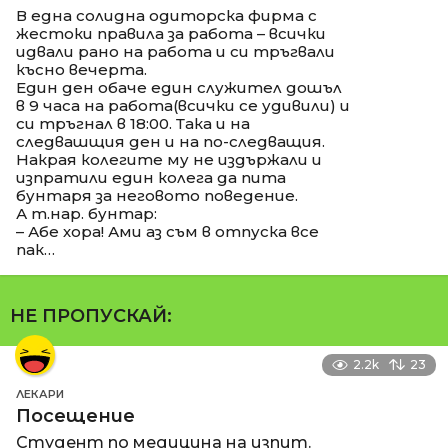
В една солидна одиторска фирма с
жестоки правила за работа – всички
идвали рано на работа и си тръгвали
късно вечерта.
Един ден обаче един служител дошъл
в 9 часа на работа(всички се удивили) и
си тръгнал в 18:00. Така и на
следвашщия ден и на по-следващия.
Накрая колегите му не издържали и
изпратили един колега да пита
бунтаря за неговото поведение.
А т.нар. бунтар:
– Абе хора! Ами аз съм в отпуска все
пак…
НЕ ПРОПУСКАЙ:
2.2k
23
ЛЕКАРИ
Посещение
Студент по медицина на изпит.