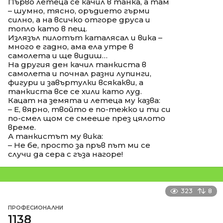
Първо летеца се качил в танка, а там
– шумно, тясно, оръдието гърми
силно, а на всичко отгоре друса и
топло като в пещ.
Излязъл пилотът каталясал и вика –
много е гадно, ама ела утре в
самолета и ще видиш…
На другия ден качил танкиста в
самолета и почнал разни лупинги,
фигури и завъртулки всякакви, а
танкиста все се хили като луд.
Кацат на земята и летеца му казва:
– Е, вярно, твойто е по-тежко и ти си
по-смел щом се смееше през цялото
време.
А танкистът му вика:
– Не бе, просто за пръв път ми се
случи да сера с гъза нагоре!
323
8
ПРОФЕСИОНАЛНИ
1138