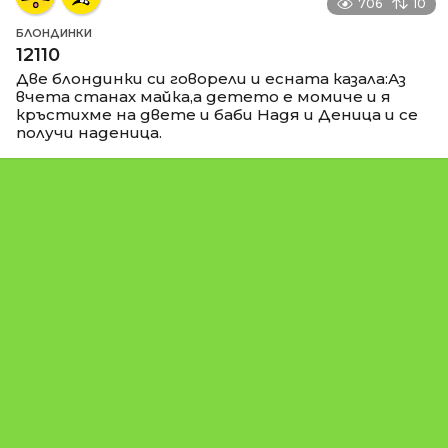
706
10
БЛОНДИНКИ
12110
Две блондинки си говорели и есната казала:Аз
вчета станах майка,а детето е момиче и я
кръстихме на двете и баби Надя и Деница и се
получи наденица.