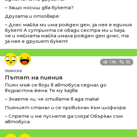
– Защо носиш два букета?
Другата и отговаря:
– Днес майка ми има рожден ден, за нея е единия
букет! А сутринта се обади сестра ми и каза,
че и нейната майка имала рожден ден днес, та
за нея е другият букет!
1.9k
35
ПИЯНСКИ
Пътят на пияния
Пиян мъж се вози в автобуса седнал до
възрастна жена. Тя му казва:
– Знаете ли, че отивате в ада така!
Пияният станал и се провикнал към шофьора:
– Спрете и ме пуснете да сляза! Объркал съм
автобуса.