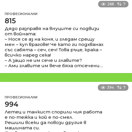
268
7
ПРОФЕСИОНАЛНИ
815
Дядо разправя на внуците си подвизи
от войната:
– Нося се аз на коня, и гледам срещу
мен – куп врагове! Че като ги подхванах
със сабята – сеч, сеч! Това ръце, крака –
всичко наред сека!
– А защо не им сече и главите?
– Ами главите им вече бяха отсечени…
394
7
ПРОФЕСИОНАЛНИ
994
Летец и танкист спорили чия работа
е по-тежка и кой е по-смел.
Решили всеки да повози другия в
машината си.