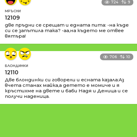
724
9
МРЪСНИ
12109
две пръдни се срещат и едната пита: -на къде
си се запътила така? -аа,на където ме отвее
вятъра!
706
10
БЛОНДИНКИ
12110
Две блондинки си говорели и есната казала:Аз
вчета станах майка,а детето е момиче и я
кръстихме на двете и баби Надя и Деница и се
получи наденица.