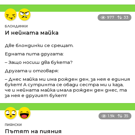
977
33
БЛОНДИНКИ
И нейната майка
Две блондинки се срещат.
Едната пита другата:
– Защо носиш два букета?
Другата и отговаря:
– Днес майка ми има рожден ден, за нея е единия
букет! А сутринта се обади сестра ми и каза,
че и нейната майка имала рожден ден днес, та
за нея е другият букет!
1.9k
35
ПИЯНСКИ
Пътят на пияния