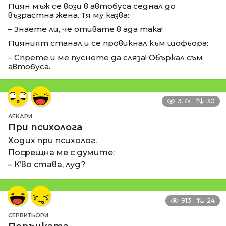
Пиян мъж се вози в автобуса седнал до
възрастна жена. Тя му казва:
– Знаете ли, че отивате в ада така!
Пияният станал и се провикнал към шофьора:
– Спрете и ме пуснете да сляза! Объркал съм
автобуса.
3.7k
30
ЛЕКАРИ
При психолога
Ходих при психолог.
Посрещна ме с думите:
– К’во става, луд?
913
24
СЕРВИТЬОРИ