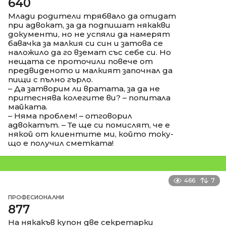
640
Млади родители трябвало да отидат
при адвокат, за да подпишат някакви
документи, но не успяли да намерят
бавачка за малкия си син и затова се
наложило да го вземат със себе си. Но
нещата се проточили повече от
предвиденото и малкият започнал да
пищи с пълно гърло.
– Да затворим ли вратата, за да не
притеснява колегите ви? – попитала
майката.
– Няма проблем! – отговорил
адвокатът. – Те ще си помислят, че е
някой от клиентите ми, който току-
що е получил сметката!
466
7
ПРОФЕСИОНАЛНИ
877
На някакъв купон две секретарки