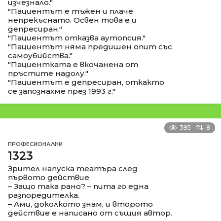
изчезнало."
"Пациентът е тъжен и плаче
непрекъснато. Освен това е и
депресиран."
"Пациентът отказва аутопсия."
"Пациентът няма предишен опит със
самоубийства."
"Пациентката е вкочанена от
пръстите надолу."
"Пациентът е депресиран, откакто
се запознахме през 1993 г."
395
8
ПРОФЕСИОНАЛНИ
1323
Зрител напуска театъра след
първото действие.
– Защо така рано? – пита го една
разпоредителка.
– Ами, доколкото знам, и второто
действие е написано от същия автор.