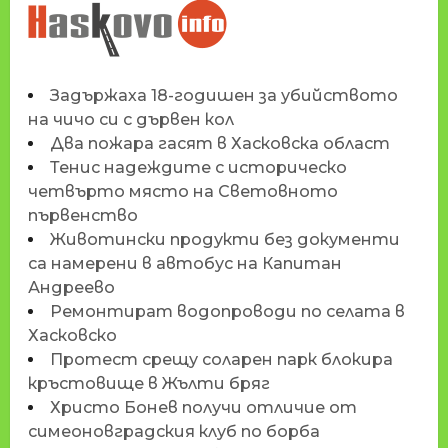
НОВИНИТЕ НА
HASKOVO.INFO
Задържаха 18-годишен за убийството
на чичо си с дървен кол
Два пожара гасят в Хасковска област
Тенис надеждите с историческо
четвърто място на Световното
първенство
Животински продукти без документи
са намерени в автобус на Капитан
Андреево
Ремонтират водопроводи по селата в
Хасковско
Протест срещу соларен парк блокира
кръстовище в Жълти бряг
Христо Бонев получи отличие от
симеоновградския клуб по борба