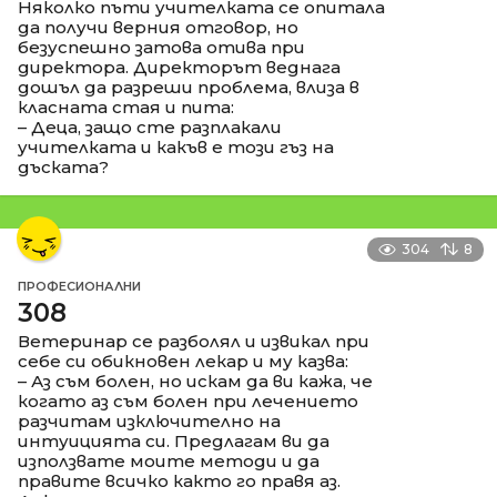
Няколко пъти учителката се опитала
да получи верния отговор, но
безуспешно затова отива при
директора. Директорът веднага
дошъл да разреши проблема, влиза в
класната стая и пита:
– Деца, защо сте разплакали
учителката и какъв е този гъз на
дъската?
304
8
ПРОФЕСИОНАЛНИ
308
Ветеринар се разболял и извикал при
себе си обикновен лекар и му казва:
– Аз съм болен, но искам да ви кажа, че
когато аз съм болен при лечението
разчитам изключително на
интуицията си. Предлагам ви да
използвате моите методи и да
правите всичко както го правя аз.