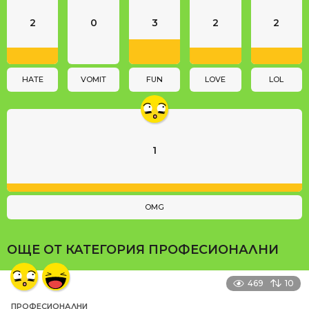
a
2
0
3
2
2
t
i
o
n
HATE
VOMIT
FUN
LOVE
LOL
1
OMG
ОЩЕ ОТ КАТЕГОРИЯ
ПРОФЕСИОНАЛНИ
469
10
ПРОФЕСИОНАЛНИ