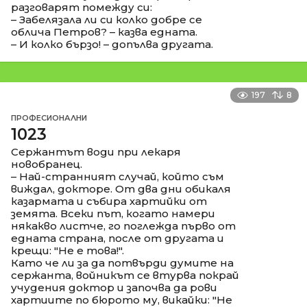
разговарят помежду си:
– Забелязала ли си колко добре се
облича Петров? – казва едната.
– И колко бързо! – допълва другата.
197
8
ПРОФЕСИОНАЛНИ
1023
Сержантът води при лекаря
новобранец.
– Най-странният случай, който съм
виждал, докторе. От два дни обикаля
казармата и събира хартийки от
земята. Всеки път, когато намери
някакво листче, го поглежда първо от
едната страна, после от другата и
крещи: "Не е това!".
Като че ли за да потвърди думите на
сержанта, войникът се втурва покрай
учудения доктор и започва да рови
хартиите по бюрото му, викайки: "Не