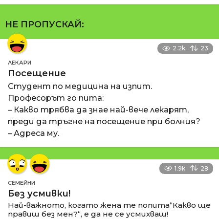
НЕ ПРОПУСКАЙ:
2.2k
23
ЛЕКАРИ
Посещение
Студент по медицина на изпит.
Професорът го пита:
– Какво трябва да знае най-вече лекарят,
преди да тръгне на посещение при болния?
– Адреса му.
1.9k
28
СЕМЕЙНИ
Без усмивки!
Най-важното, когато жена те попита“Какво ще
правиш без мен?“, е да не се усмихваш!