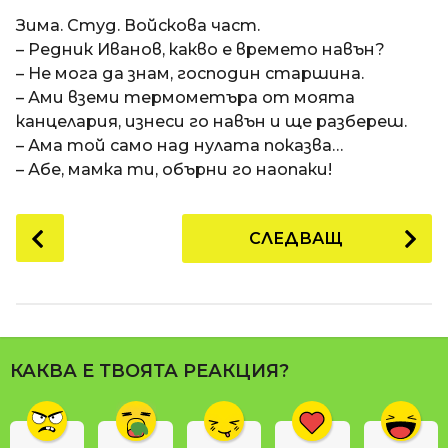
a
t
п
Зима. Студ. Войскова част.
i
р
– Редник Иванов, какво е времето навън?
е
– Не мога да знам, господин старшина.
д
– Ами вземи термометъра от моята
и
канцелария, изнеси го навън и ще разбереш.
1
– Ама той само над нулата показва…
8
– Абе, мамка ти, обърни го наопаки!
г
о
P
СЛЕДВАЩ
д
o
и
s
н
t
и
P
п
a
р
КАКВА Е ТВОЯТА РЕАКЦИЯ?
g
е
i
д
n
и