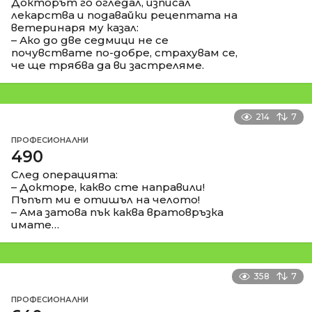
Докторът го огледал, изписал
лекарства и подавайки рецептата на
ветеринаря му казал:
– Ако до две седмици не се
почувствате по-добре, страхувам се,
че ще трябва да ви застреляме.
214
7
ПРОФЕСИОНАЛНИ
490
След операцията:
– Докторе, какво сте направили!
Пъпът ми е отишъл на челото!
– Ама затова пък каква вратовръзка
имате…
358
7
ПРОФЕСИОНАЛНИ