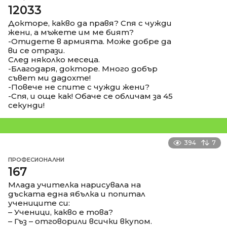
12033
Докторе, какво да правя? Спя с чужди
жени, а мъжете им ме бият?
-Отидете в армията. Може добре да
ви се отрази.
След няколко месеца.
-Благодаря, докторе. Много добър
съвет ми дадохте!
-Повече не спите с чужди жени?
-Спя, и още как! Обаче се обличам за 45
секунди!
394
7
ПРОФЕСИОНАЛНИ
167
Млада учителка нарисувала на
дъската една ябълка и попитал
учениците си:
– Ученици, какво е това?
– Гъз – отговорили всички вкупом.