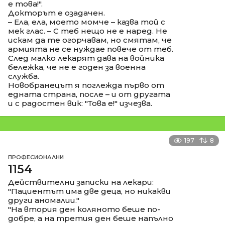
е това!".
Докторът е озадачен.
– Ела, ела, моето момче – казва той с
мек глас. – С теб нещо не е наред. Не
искам да те огорчавам, но смятам, че
армията не се нуждае повече от теб.
След малко лекарят дава на войника
бележка, че не е годен за военна
служба.
Новобранецът я поглежда първо от
едната страна, после – и от другата
и с радостен вик: "Това е!" изчезва.
197
8
ПРОФЕСИОНАЛНИ
1154
Действителни записки на лекари:
"Пациентът има две деца, но никакви
други аномалии."
"На втория ден коляното беше по-
добре, а на третия ден беше напълно