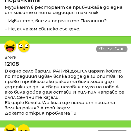
Поръчката
Музикант в ресторант се приближава до една
от масите и пита седящия там мъж:
– Извинете, вие ли поръчахте Паганини?
– Не, аз чакам свинско със зеле.
1.3k
10
ДРУГИ
12108
В едно село варили РАКИЯ.Дошъл царят,който
по традиция идвал всяка год.за да ги опитва.По
право трябвало ако ракията била лоша да,я
задържи за да , я свари неговия слуга на ново.А
ако била добра да,я остави.И пил-пил направо се
олял.Селяните казали:
Ей,царю велики!До кога ще пиеш от нашата
велика ракия? А той казал:
Докато открия проблема `и.