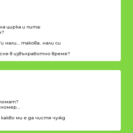
на цирка и пита:
н?
и нали… такова.. нали си
пусне в извънработно време?
втомат?
я номер…
а какво ми е да чистя чужд