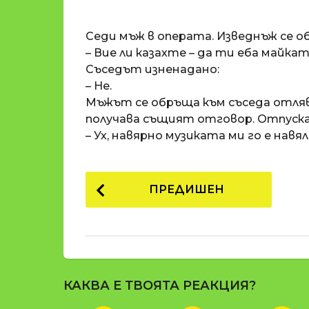
o
и
m
п
Седи мъж в операта. Изведнъж се о
a
р
t
– Вие ли казахте – да ти еба майка
i
е
Съседът изненадано:
д
– Не.
и
Мъжът се обръща към съседа отля
1
получава същият отговор. Отпуска с
8
– Ух, навярно музиката ми го е навя
г
о
P
д
ПРЕДИШЕН
и
o
н
s
и
t
п
р
P
е
КАКВА Е ТВОЯТА РЕАКЦИЯ?
a
д