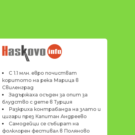
НОВИНИТЕ НА
HASKOVO.INFO
С 1.1 млн. евро почистват
коритото на река Марица в
Свиленград
Задържаха осъден за опит за
блудство с дете в Турция
Разкриха контрабанда на злато и
цигари през Капитан Андреево
Самодейци се събират на
фолклорен фестивал в Поляново