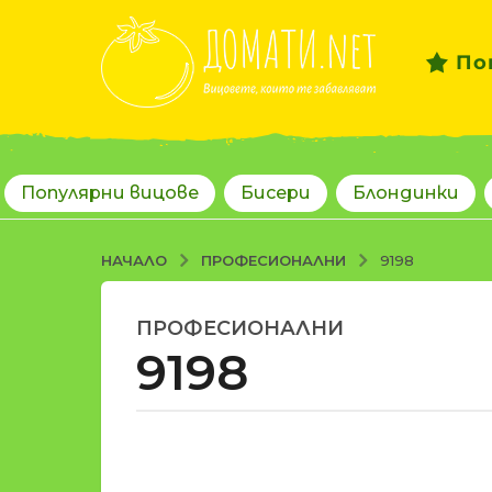
По
Популярни вицове
Бисери
Блондинки
ПРОФЕСИОНАЛНИ
НАЧАЛО
9198
ПРОФЕСИОНАЛНИ
1
9198
8
г
о
д
о
и
т
н
d