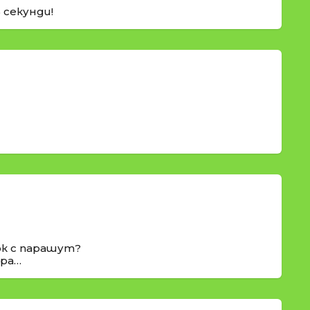
5 секунди!
ок с парашут?
ера…