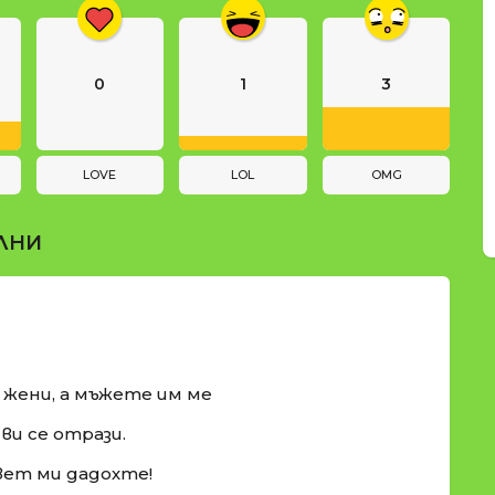
0
1
3
LOVE
LOL
OMG
ЛНИ
и жени, а мъжете им ме
ви се отрази.
вет ми дадохте!