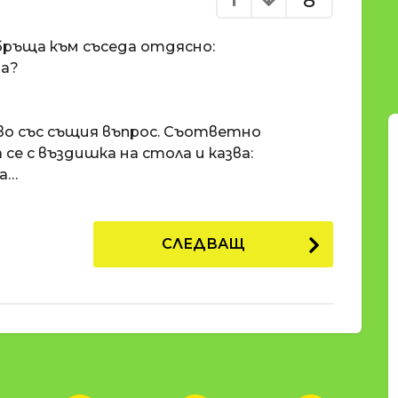
8
бръща към съседа отдясно:
та?
во със същия въпрос. Съответно
е с въздишка на стола и казва:
ла…
СЛЕДВАЩ