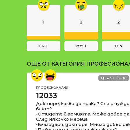
g
и
i
n
1
2
2
a
t
i
HATE
VOMIT
FUN
o
ОЩЕ ОТ КАТЕГОРИЯ
ПРОФЕСИОНА
n
469
10
ПРОФЕСИОНАЛНИ
12033
Докторе, какво да правя? Спя с чужд
бият?
-Отидете в армията. Може добре да 
След няколко месеца.
-Благодаря, докторе. Много добър съ
-Повече не спите с чужди жени?