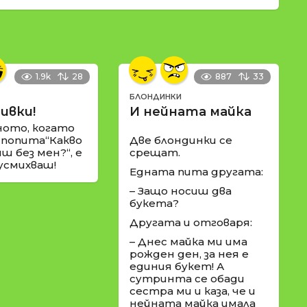
1.9k
28
887
33
БЛОНДИНКИ
ивки!
И нейната майка
ното, когато
 попита“Какво
Две блондинки се
ш без мен?“, е
срещат.
 усмихваш!
Едната пита другата:
– Защо носиш два
букета?
Другата и отговаря:
– Днес майка ми има
рожден ден, за нея е
единия букет! А
сутринта се обади
сестра ми и каза, че и
нейната майка имала