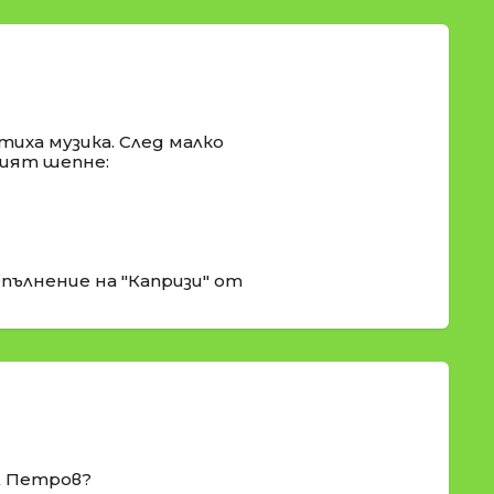
тиха музика. След малко
щият шепне:
пълнение на "Капризи" от
л Петров?