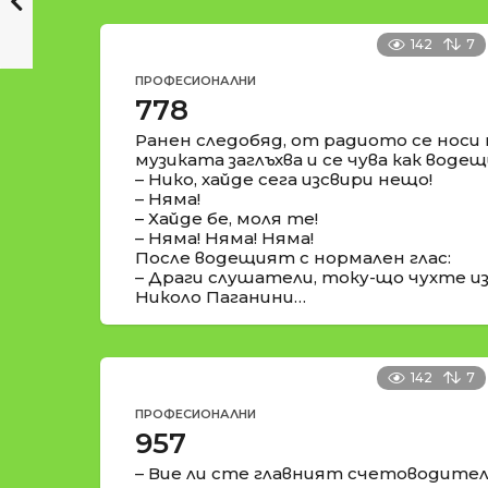
142
7
ПРОФЕСИОНАЛНИ
778
Ранен следобяд, от радиото се носи 
музиката заглъхва и се чува как воде
– Нико, хайде сега изсвири нещо!
– Няма!
– Хайде бе, моля те!
– Няма! Няма! Няма!
После водещият с нормален глас:
– Драги слушатели, току-що чухте из
Николо Паганини…
142
7
ПРОФЕСИОНАЛНИ
957
– Вие ли сте главният счетоводите