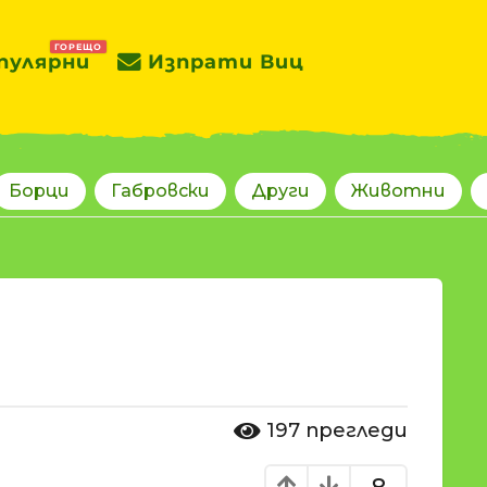
ГОРЕЩО
пулярни
Изпрати Виц
Борци
Габровски
Други
Животни
197
прегледи