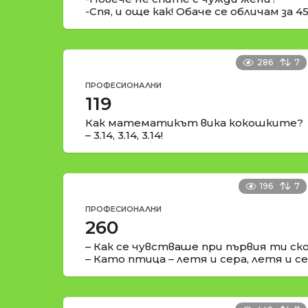
-Спя, и още как! Обаче се обличам за 4
286
7
ПРОФЕСИОНАЛНИ
119
Как математикът вика кокошките?
– 3.14, 3.14, 3.14!
196
7
ПРОФЕСИОНАЛНИ
260
– Как се чувстваше при първия ти ск
– Като птица – летя и сера, летя и с