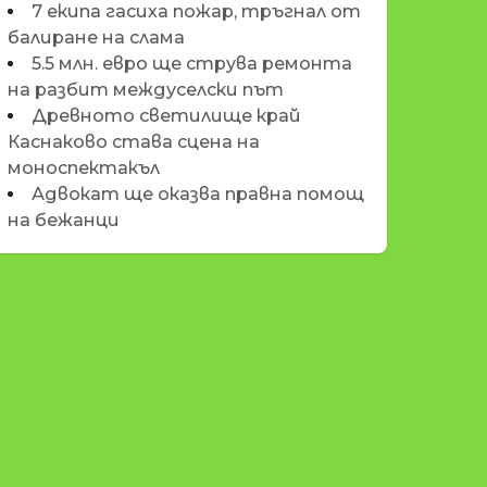
7 екипа гасиха пожар, тръгнал от
балиране на слама
5.5 млн. евро ще струва ремонта
на разбит междуселски път
Древното светилище край
Каснаково става сцена на
моноспектакъл
Адвокат ще оказва правна помощ
на бежанци