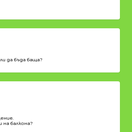
ли да бъда баща?
щение.
и на балкона?