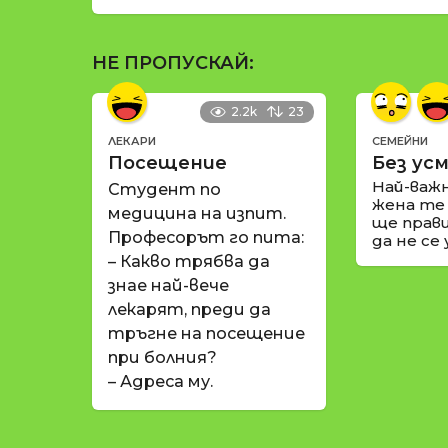
НЕ ПРОПУСКАЙ:
2.2k
23
ЛЕКАРИ
СЕМЕЙНИ
Посещение
Без усм
Най-важ
Студент по
жена те
медицина на изпит.
ще прави
Професорът го пита:
да не се
– Какво трябва да
знае най-вече
лекарят, преди да
тръгне на посещение
при болния?
– Адреса му.