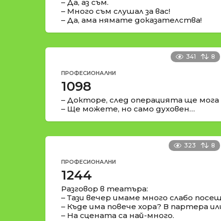
– Да, аз съм.
– Много съм слушал за вас!
– Да, ама нямате доказателства!
341
8
ПРОФЕСИОНАЛНИ
1098
– Докторе, след операцията ще мога 
– Ще можете, но само духовен…
323
8
ПРОФЕСИОНАЛНИ
1244
Разговор в театъра:
– Тази вечер имаме много слабо посе
– Къде има повече хора? В партера ил
– На сцената са най-много.