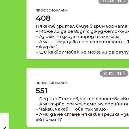
448
7
ПРОФЕСИОНАЛНИ
408
Някакъв зрител влиза в гримьорната 
– Може ли да се видя с джуджето-кло
– Аз съм. – излиза напред як мъжага.
– Ама… – смущава се посетителят. – Т
джудже?
– Е, и какво? Човек не може ли да раз
196
7
ПРОФЕСИОНАЛНИ
551
– Редник Петров, как се почиства а
– Ами първо, поглеждаме му серийни
– Чакай, чакай… Това пък защо?
– Ами да не стане някаква грешка – з
автомат?