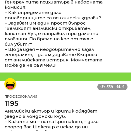
Генерал пита психиатъра в наборната
комисия:
– Как определяте дали
донаборниците са психически здрави?
– Задавам им един прост въпрос:
"Великият английски откривател,
капитан Кук, е направил три далечни
плавания. По време на кое от тях е
бил убит?"
– Що за идея – неодобрително казал
генералът, – да им задавате въпроси
от английската история. Момчетата
може да не са я чели!
359
9
ПРОФЕСИОНАЛНИ
1195
Английски актьор и критик обядват
заедно в лондонски клуб.
– Кажете ми – пита критикът, – дали
според вас Шекспир е искал да ни