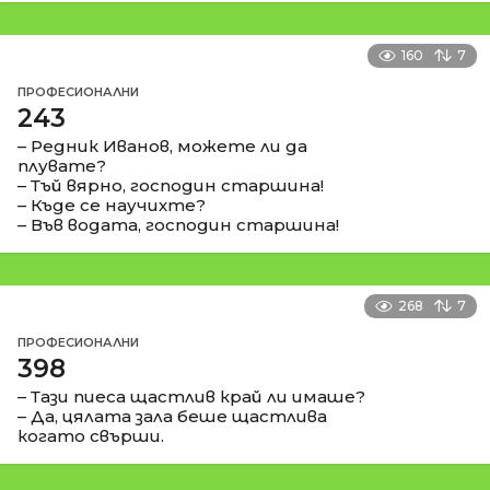
160
7
ПРОФЕСИОНАЛНИ
243
– Редник Иванов, можете ли да
плувате?
– Тъй вярно, господин старшина!
– Къде се научихте?
– Във водата, господин старшина!
268
7
ПРОФЕСИОНАЛНИ
398
– Тази пиеса щастлив край ли имаше?
– Да, цялата зала беше щастлива
когато свърши.