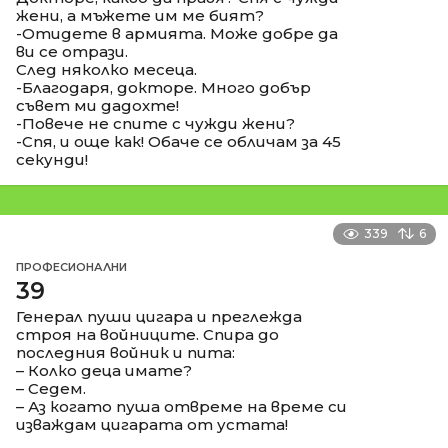
жени, а мъжете им ме бият?
-Отидете в армията. Може добре да
ви се отрази.
След няколко месеца.
-Благодаря, докторе. Много добър
съвет ми дадохте!
-Повече не спите с чужди жени?
-Спя, и още как! Обаче се обличам за 45
секунди!
339
6
ПРОФЕСИОНАЛНИ
39
Генерал пуши цигара и преглежда
строя на войниците. Спира до
последния войник и пита:
– Колко деца имате?
– Седем.
– Аз когато пуша отвреме на време си
изваждам цигарата от устата!