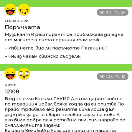
913
24
СЕРВИТЬОРИ
Поръчката
Музикант в ресторант се приближава до една
от масите и пита седящия там мъж:
– Извинете, вие ли поръчахте Паганини?
– Не, аз чакам свинско със зеле.
1.3k
10
ДРУГИ
12108
В едно село варили РАКИЯ.Дошъл царят,който
по традиция идвал всяка год.за да ги опитва.По
право трябвало ако ракията била лоша да,я
задържи за да , я свари неговия слуга на ново.А
ако била добра да,я остави.И пил-пил направо се
олял.Селяните казали:
Ей,царю велики!До кога ще пиеш от нашата