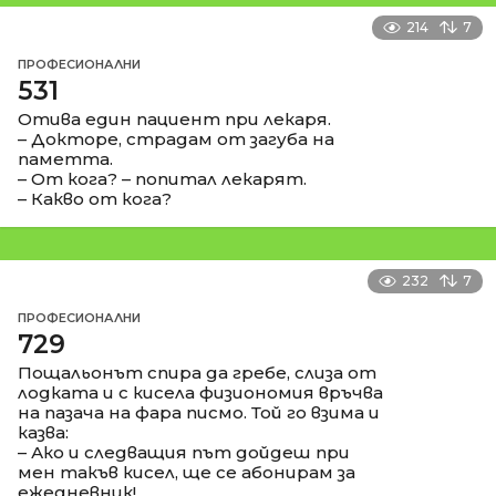
214
7
ПРОФЕСИОНАЛНИ
531
Отива един пациент при лекаря.
– Докторе, страдам от загуба на
паметта.
– От кога? – попитал лекарят.
– Какво от кога?
232
7
ПРОФЕСИОНАЛНИ
729
Пощальонът спира да гребе, слиза от
лодката и с кисела физиономия връчва
на пазача на фара писмо. Той го взима и
казва:
– Ако и следващия път дойдеш при
мен такъв кисел, ще се абонирам за
ежедневник!