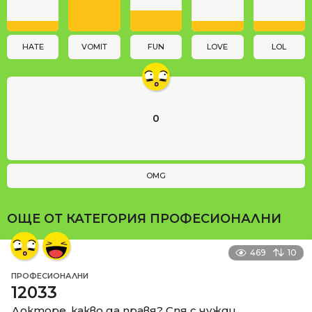
i
o
n
HATE
VOMIT
FUN
LOVE
LOL
0
OMG
ОЩЕ ОТ КАТЕГОРИЯ
ПРОФЕСИОНАЛНИ
469
10
ПРОФЕСИОНАЛНИ
12033
Докторе, какво да правя? Спя с чужди