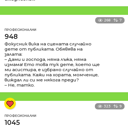
268
7
ПРОФЕСИОНАЛНИ
948
Фокусник вика на сцената случайно
дете от публиката. Обявява на
залата:
– Дами и господа, няма лъжа, няма
измама! Ето това тук дете, което ще
ми асистира, е избрано случайно от
публиката. Кажи на хората, момченце,
виждал ли си ме някога преди?
– Не, татко.
323
9
ПРОФЕСИОНАЛНИ
1045