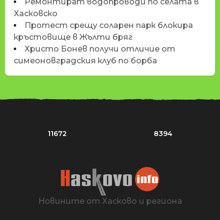
Ремонтират водопроводи по селата в
Хасковско
Протест срещу соларен парк блокира
кръстовище в Жълти бряг
Христо Бонев получи отличие от
симеоновградския клуб по борба
11672
8394
Новините от Хасково и региона