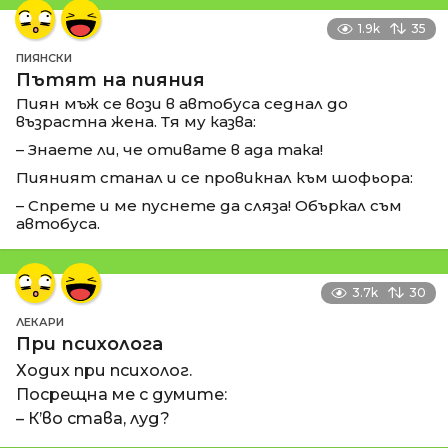
1.9k
35
ПИЯНСКИ
Пътят на пияния
Пиян мъж се вози в автобуса седнал до
възрастна жена. Тя му казва:
– Знаете ли, че отивате в ада така!
Пияният станал и се провикнал към шофьора:
– Спрете и ме пуснете да сляза! Объркал съм
автобуса.
3.7k
30
ЛЕКАРИ
При психолога
Ходих при психолог.
Посрещна ме с думите:
– К’во става, луд?