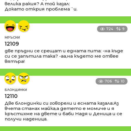
велика ракия? А той казал:
Докато открия проблема `и.
724
9
МРЪСНИ
12109
две пръдни се срещат и едната пита: -на къде
си се запътила така? -аа,на където ме отвее
вятъра!
706
10
БЛОНДИНКИ
12110
Две блондинки си говорели и есната казала:Аз
вчета станах майка,а детето е момиче и я
кръстихме на двете и баби Надя и Деница и се
получи наденица.