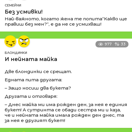
СЕМЕЙНИ
Без усмивки!
Най-важното, когато жена те попита“Какво ще
правиш без мен?“, е да не се усмихваш!
977
33
БЛОНДИНКИ
И нейната майка
Две блондинки се срещат.
Едната пита другата:
– Защо носиш два букета?
Другата и отговаря:
– Днес майка ми има рожден ден, за нея е единия
букет! А сутринта се обади сестра ми и каза,
че и нейната майка имала рожден ден днес, та
за нея е другият букет!