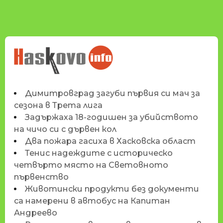
НОВИНИТЕ НА
HASKOVO.INFO
Димитровград загуби първия си мач за
сезона в Трета лига
Задържаха 18-годишен за убийството
на чичо си с дървен кол
Два пожара гасиха в Хасковска област
Тенис надеждите с историческо
четвърто място на Световното
първенство
Животински продукти без документи
са намерени в автобус на Капитан
Андреево