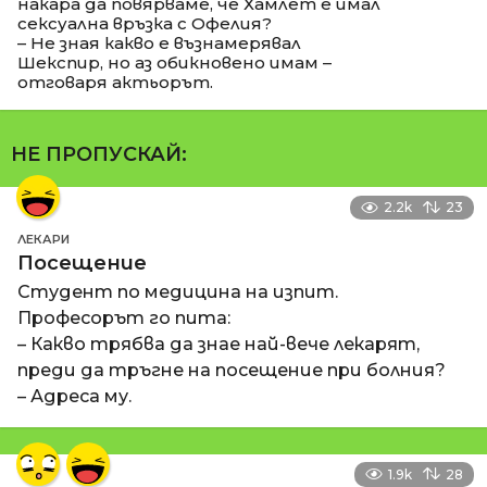
накара да повярваме, че Хамлет е имал
сексуална връзка с Офелия?
– Не зная какво е възнамерявал
Шекспир, но аз обикновено имам –
отговаря актьорът.
НЕ ПРОПУСКАЙ:
2.2k
23
ЛЕКАРИ
Посещение
Студент по медицина на изпит.
Професорът го пита:
– Какво трябва да знае най-вече лекарят,
преди да тръгне на посещение при болния?
– Адреса му.
1.9k
28